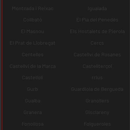
Montcada i Reixac
Igualada
Collbató
El Pla del Penedès
El Masnou
Els Hostalets de Pierola
El Prat de Llobregat
Cercs
Centelles
Castellví de Rosanes
Castellví de la Marca
Castellterçol
Castellolí
rrius
Gurb
Guardiola de Berguedà
Gualba
Granollers
Granera
Gisclareny
Fonollosa
Folgueroles