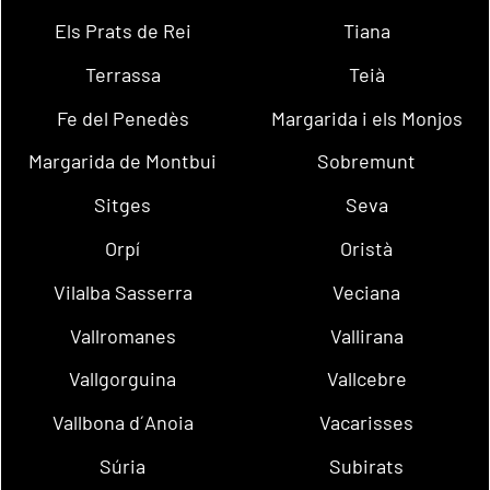
Els Prats de Rei
Tiana
Terrassa
Teià
Fe del Penedès
Margarida i els Monjos
Margarida de Montbui
Sobremunt
Sitges
Seva
Orpí
Oristà
Vilalba Sasserra
Veciana
Vallromanes
Vallirana
Vallgorguina
Vallcebre
Vallbona d´Anoia
Vacarisses
Súria
Subirats