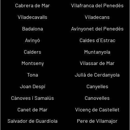
Cabrera de Mar
Vilafranca del Penedès
Viladecavalls
Viladecans
Badalona
Avinyonet del Penedès
Avinyó
Caldes d´Estrac
Calders
Muntanyola
Montseny
Vilassar de Mar
Tona
Julià de Cerdanyola
Joan Despí
Canyelles
Cànoves i Samalús
Canovelles
Canet de Mar
Vicenç de Castellet
Salvador de Guardiola
Pere de Vilamajor