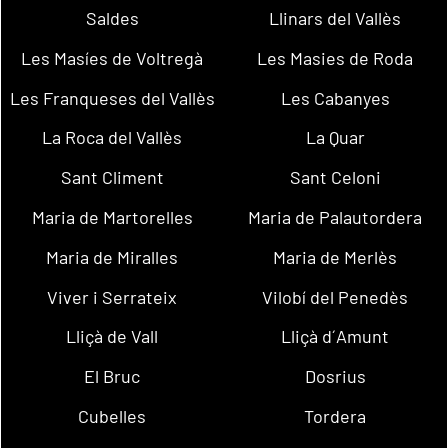
Saldes
Llinars del Vallès
Les Masíes de Voltregà
Les Masies de Roda
Les Franqueses del Vallès
Les Cabanyes
La Roca del Vallès
La Quar
Sant Climent
Sant Celoni
Maria de Martorelles
Maria de Palautordera
Maria de Miralles
Maria de Merlès
Viver i Serrateix
Vilobí del Penedès
Lliçà de Vall
Lliçà d´Amunt
El Bruc
Dosrius
Cubelles
Tordera