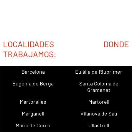
LOCALIDADES DONDE
TRABAJAMOS:
Barcelona
Eulàlia de Riuprimer
Eugènia de Berga
Santa Coloma de
Gramenet
Martorelles
Martorell
Marganell
Vilanova de Sau
Maria de Corcó
Ullastrell