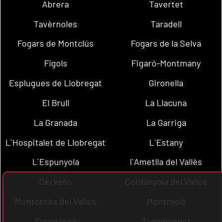
Abrera
Tavertet
Tavèrnoles
Taradell
Fogars de Montclús
Fogars de la Selva
Fígols
Figaró-Montmany
Esplugues de Llobregat
Gironella
El Brull
La Llacuna
La Granada
La Garriga
L´Hospitalet de Llobregat
L´Estany
L´Espunyola
l´Ametlla del Vallès
Cervelló
Cerdanyola del Vallès
Montornès del Vallès
Montmeló
Talamanca
Tagamanent