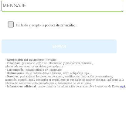
He leído y acepto la
política de privacidad
.
·
Responsable del tratamiento
: Fervalles
·
Finalidad
: gestionar el envío de información y prospección comercial,
relacionada con nuestros servicios y/o productos.
·
Legitimación
: consentimiento del interesado.
·
Destinatarios
: no se cederán datos a terceros, salvo obligación legal.
·
Derechos
: podrá ejercer los derechos de acceso, rectificación, limitación de tratamiento,
supresión, portabilidad y oposición al tratamiento de sus datos de carácter personal, así como a la
retirada del consentimiento prestado para el tratamiento de los mismos.
·
Información adicional
: puede consultar la información detallada sobre Protección de Datos
aquí
.