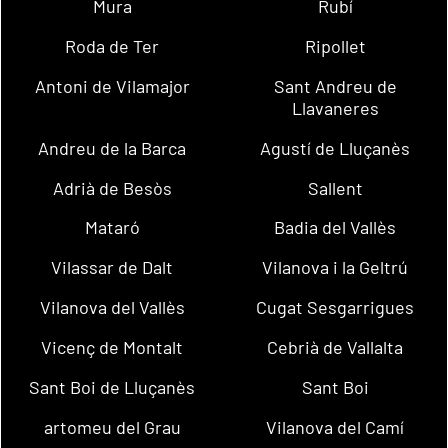
Mura
Rubí
Roda de Ter
Ripollet
Antoni de Vilamajor
Sant Andreu de
Llavaneres
Andreu de la Barca
Agustí de Lluçanès
Adrià de Besòs
Sallent
Mataró
Badia del Vallès
Vilassar de Dalt
Vilanova i la Geltrú
Vilanova del Vallès
Cugat Sesgarrigues
Vicenç de Montalt
Cebrià de Vallalta
Sant Boi de Lluçanès
Sant Boi
artomeu del Grau
Vilanova del Camí