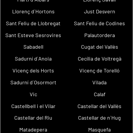
Llorenç d´Hortons
Just Desvern
Sant Feliu de Llobregat
Sant Feliu de Codines
Sant Esteve Sesrovires
Palautordera
Sabadell
Cugat del Vallès
Sadurní d´Anoia
Cecília de Voltregà
Vicenç dels Horts
Vicenç de Torelló
Sadurní d´Osormort
Vilada
Vic
Calaf
Castellbell i el Vilar
Castellar del Vallès
Castellar del Riu
Castellar de n´Hug
Matadepera
Masquefa