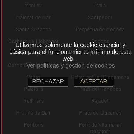
Manlleu
Malla
Malgrat de Mar
Santpedor
Santa Susanna
Perpètua de Mogoda
Corbera de Llobregat
Copons
Utilizamos solamente la cookie esencial y
básica para el funcionamiento mínimo de esta
Collsuspina
Esparreguera
web.
Cornellà de Llobregat
Gelida
Ver políticas y gestión de cookies
Navas
Palau-solità i Plegamans
RECHAZAR
ACEPTAR
Palafolls
Pacs del Penedès
Rellinars
Rajadell
Premià de Dalt
Prats de Lluçanès
Pontons
Pont de Vilomara i
Rocafort