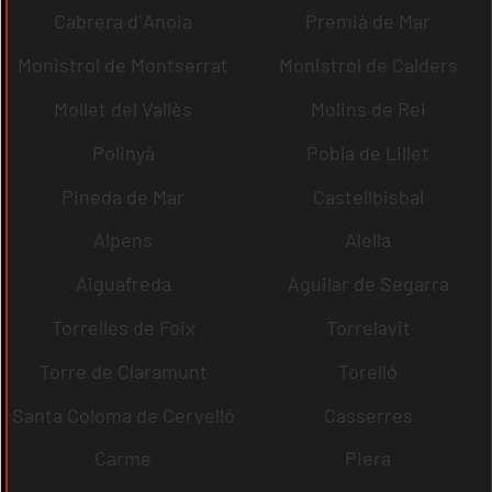
Cabrera d´Anoia
Premià de Mar
Monistrol de Montserrat
Monistrol de Calders
Mollet del Vallès
Molins de Rei
Polinyà
Pobla de Lillet
Pineda de Mar
Castellbisbal
Alpens
Alella
Aiguafreda
Aguilar de Segarra
Torrelles de Foix
Torrelavit
Torre de Claramunt
Torelló
Santa Coloma de Cervelló
Casserres
Carme
Piera