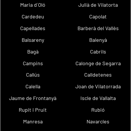
Maria d´Oló
Julià de Vilatorta
Cardedeu
Capolat
Capellades
Barberà del Vallès
Balsareny
Balenyà
Bagà
Cabrils
Campins
Calonge de Segarra
Callús
Calldetenes
Calella
Joan de Vilatorrada
Jaume de Frontanyà
Iscle de Vallalta
Rupit i Pruit
Rubió
Manresa
Navarcles