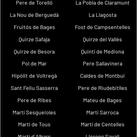
Pere de Torelló
La Pobla de Claramunt
La Nou de Berguedà
La Llagosta
Fruitós de Bages
Fost de Campsentelles
Quirze Safaja
Quirze del Vallès
Quirze de Besora
Quintí de Mediona
Pol de Mar
Pere Sallavinera
Hipòlit de Voltregà
Caldes de Montbui
Sant Feliu Sasserra
Pere de Riudebitlles
Pere de Ribes
Mateu de Bages
Martí Sesgueioles
Martí Sarroca
Martí de Tous
Martí de Centelles
Martí d´Albars
Llorenç Savall