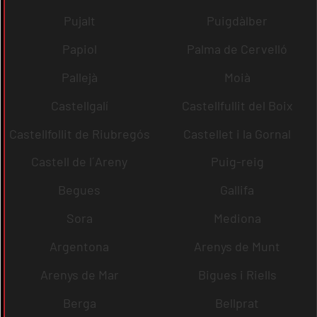
Pujalt
Puigdàlber
Papiol
Palma de Cervelló
Pallejà
Moià
Castellgalí
Castellfullit del Boix
Castellfollit de Riubregós
Castellet i la Gornal
Castell de l´Areny
Puig-reig
Begues
Gallifa
Sora
Mediona
Argentona
Arenys de Munt
Arenys de Mar
Bigues i Riells
Berga
Bellprat