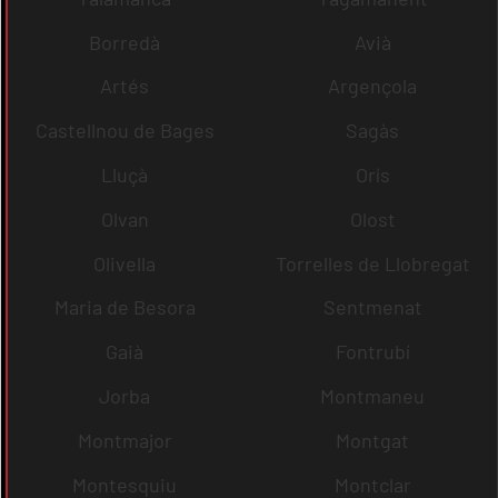
Borredà
Avià
Artés
Argençola
Castellnou de Bages
Sagàs
Lluçà
Orís
Olvan
Olost
Olivella
Torrelles de Llobregat
Maria de Besora
Sentmenat
Gaià
Fontrubí
Jorba
Montmaneu
Montmajor
Montgat
Montesquiu
Montclar