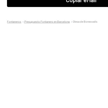
Fontaneros
Presupuesto Fontanero en Barcelona
Olesa de Bonesvalls