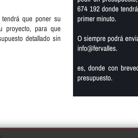
674 192 donde tendrá
 tendrá que poner su
primer minuto.
su proyecto, para que
supuesto detallado sin
O siempre podrá enviar
info@fervalles.
es, donde con breved
presupuesto.