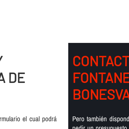
Y
CONTACT
A DE
FONTANE
BONESV
mulario el cual podrá
Pero también dispond
pedir un presupuesto,