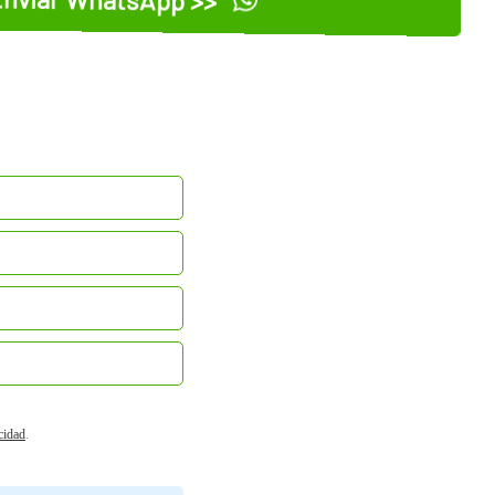
acidad
.