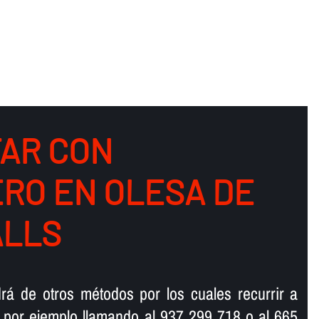
AR CON
RO EN OLESA DE
ALLS
rá de otros métodos por los cuales recurrir a
 por ejemplo llamando al 937 299 718 o al 665