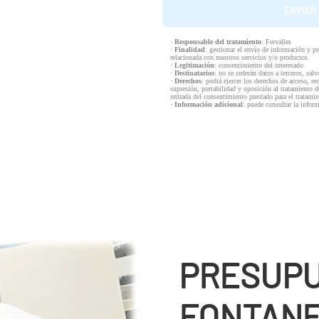
·
Responsable del tratamiento
: Fervalles
·
Finalidad
: gestionar el envío de información y p
relacionada con nuestros servicios y/o productos.
·
Legitimación
: consentimiento del interesado.
·
Destinatarios
: no se cederán datos a terceros, salv
·
Derechos
: podrá ejercer los derechos de acceso, re
supresión, portabilidad y oposición al tratamiento d
retirada del consentimiento prestado para el tratam
·
Información adicional
: puede consultar la infor
PRESUP
FONTANE