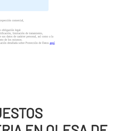
rospección comercial,
o obligación legal.
ctificación, limitación de tratamiento,
e sus datos de carácter personal, así como a la
iento de los mismos.
mación detallada sobre Protección de Datos
aquí
.
UESTOS
RIA EN OLESA DE