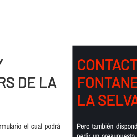
Y
CONTACT
RS DE LA
FONTANE
LA SELV
mulario el cual podrá
Pero también dispond
pedir un presupuesto,