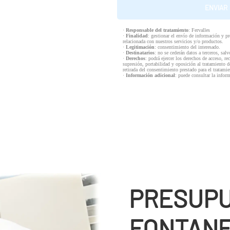
·
Responsable del tratamiento
: Fervalles
·
Finalidad
: gestionar el envío de información y p
relacionada con nuestros servicios y/o productos.
·
Legitimación
: consentimiento del interesado.
·
Destinatarios
: no se cederán datos a terceros, salv
·
Derechos
: podrá ejercer los derechos de acceso, re
supresión, portabilidad y oposición al tratamiento d
retirada del consentimiento prestado para el tratam
·
Información adicional
: puede consultar la infor
PRESUP
FONTANE