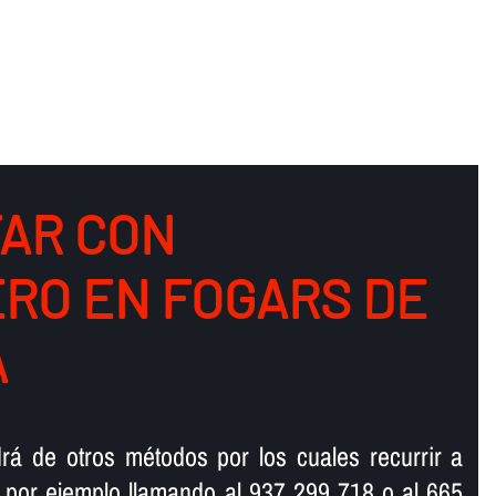
AR CON
RO EN FOGARS DE
A
rá de otros métodos por los cuales recurrir a
 por ejemplo llamando al 937 299 718 o al 665