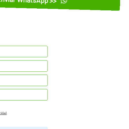
acidad
.