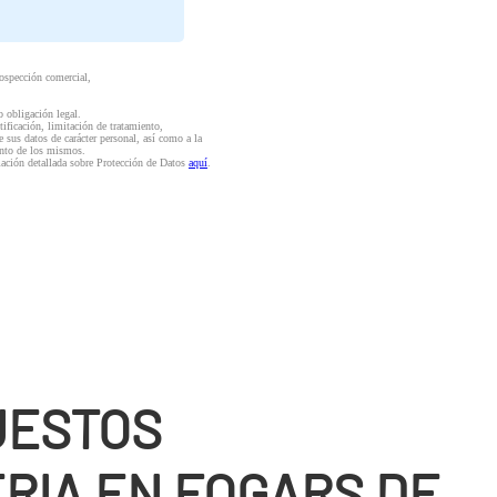
rospección comercial,
o obligación legal.
ctificación, limitación de tratamiento,
e sus datos de carácter personal, así como a la
iento de los mismos.
mación detallada sobre Protección de Datos
aquí
.
UESTOS
RIA EN FOGARS DE