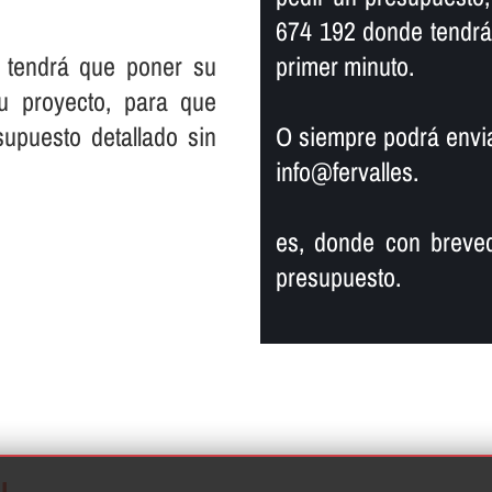
674 192 donde tendrá
 tendrá que poner su
primer minuto.
su proyecto, para que
supuesto detallado sin
O siempre podrá enviar
info@fervalles.
es, donde con breved
presupuesto.