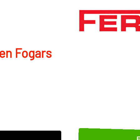
en Fogars
E