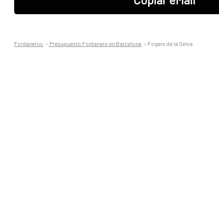
Fontaneros
Presupuesto Fontanero en Barcelona
Fogars de la Selva