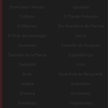
Montcada i Reixac
Igualada
Collbató
El Pla del Penedès
El Masnou
Els Hostalets de Pierola
El Prat de Llobregat
Cercs
Centelles
Castellví de Rosanes
Castellví de la Marca
Castellterçol
Castellolí
rrius
Gurb
Guardiola de Berguedà
Gualba
Granollers
Granera
Gisclareny
Fonollosa
Folgueroles