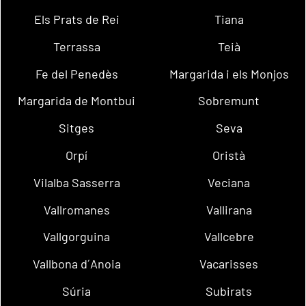
Els Prats de Rei
Tiana
Terrassa
Teià
Fe del Penedès
Margarida i els Monjos
Margarida de Montbui
Sobremunt
Sitges
Seva
Orpí
Oristà
Vilalba Sasserra
Veciana
Vallromanes
Vallirana
Vallgorguina
Vallcebre
Vallbona d´Anoia
Vacarisses
Súria
Subirats