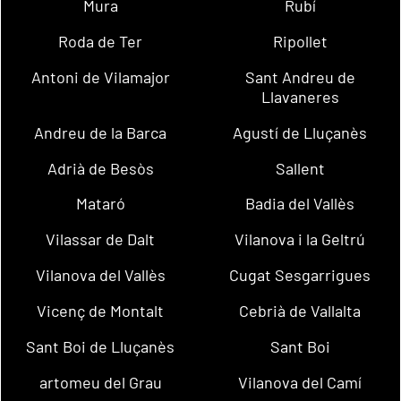
Mura
Rubí
Roda de Ter
Ripollet
Antoni de Vilamajor
Sant Andreu de
Llavaneres
Andreu de la Barca
Agustí de Lluçanès
Adrià de Besòs
Sallent
Mataró
Badia del Vallès
Vilassar de Dalt
Vilanova i la Geltrú
Vilanova del Vallès
Cugat Sesgarrigues
Vicenç de Montalt
Cebrià de Vallalta
Sant Boi de Lluçanès
Sant Boi
artomeu del Grau
Vilanova del Camí