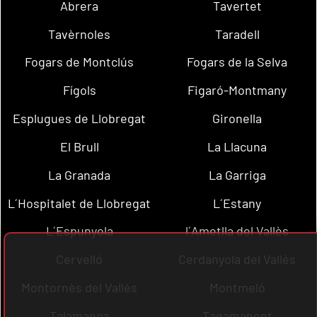
Abrera
Tavertet
Tavèrnoles
Taradell
Fogars de Montclús
Fogars de la Selva
Fígols
Figaró-Montmany
Esplugues de Llobregat
Gironella
El Brull
La Llacuna
La Granada
La Garriga
L´Hospitalet de Llobregat
L´Estany
L´Espunyola
l´Ametlla del Vallès
Cervelló
Cerdanyola del Vallès
Montornès del Vallès
Montmeló
Talamanca
Tagamanent