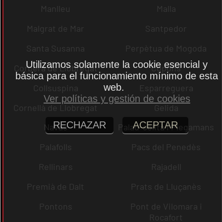
Manlleu
Malla
Malgrat de Mar
Santpedor
Santa Susanna
Perpètua de Mogoda
Utilizamos solamente la cookie esencial y
Corbera de Llobregat
Copons
básica para el funcionamiento mínimo de esta
web.
Collsuspina
Esparreguera
Ver políticas y gestión de cookies
Cornellà de Llobregat
Gelida
RECHAZAR
ACEPTAR
Navas
Palau-solità i Plegamans
Palafolls
Pacs del Penedès
Rellinars
Rajadell
Premià de Dalt
Prats de Lluçanès
Pontons
Pont de Vilomara i
Rocafort