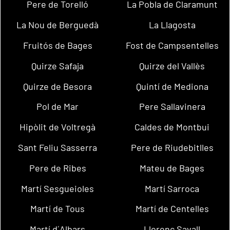
Pere de Torelló
La Pobla de Claramunt
La Nou de Berguedà
La Llagosta
Fruitós de Bages
Fost de Campsentelles
Quirze Safaja
Quirze del Vallès
Quirze de Besora
Quintí de Mediona
Pol de Mar
Pere Sallavinera
Hipòlit de Voltregà
Caldes de Montbui
Sant Feliu Sasserra
Pere de Riudebitlles
Pere de Ribes
Mateu de Bages
Martí Sesgueioles
Martí Sarroca
Martí de Tous
Martí de Centelles
Martí d´Albars
Llorenç Savall