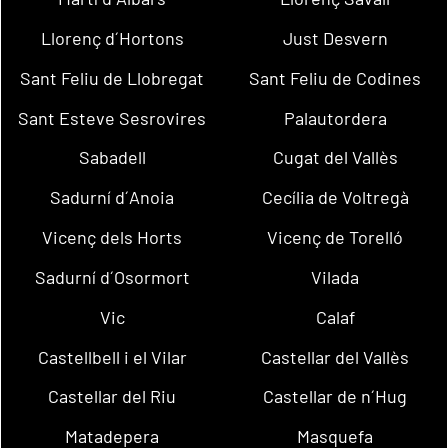
Llorenç d´Hortons
Just Desvern
Sant Feliu de Llobregat
Sant Feliu de Codines
Sant Esteve Sesrovires
Palautordera
Sabadell
Cugat del Vallès
Sadurní d´Anoia
Cecília de Voltregà
Vicenç dels Horts
Vicenç de Torelló
Sadurní d´Osormort
Vilada
Vic
Calaf
Castellbell i el Vilar
Castellar del Vallès
Castellar del Riu
Castellar de n´Hug
Matadepera
Masquefa