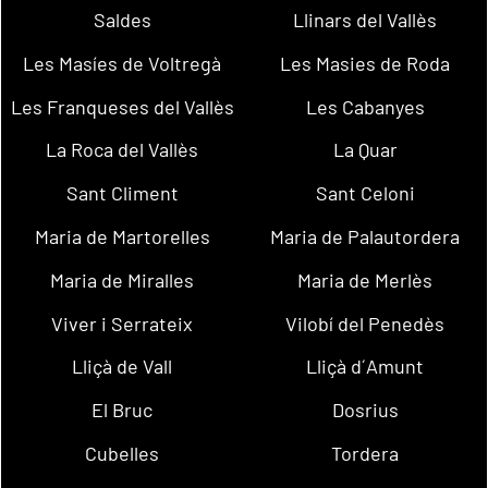
Saldes
Llinars del Vallès
Les Masíes de Voltregà
Les Masies de Roda
Les Franqueses del Vallès
Les Cabanyes
La Roca del Vallès
La Quar
Sant Climent
Sant Celoni
Maria de Martorelles
Maria de Palautordera
Maria de Miralles
Maria de Merlès
Viver i Serrateix
Vilobí del Penedès
Lliçà de Vall
Lliçà d´Amunt
El Bruc
Dosrius
Cubelles
Tordera