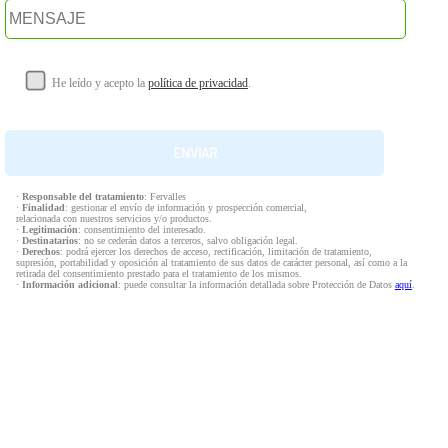
He leído y acepto la
política de privacidad
.
·
Responsable del tratamiento
: Fervalles
·
Finalidad
: gestionar el envío de información y prospección comercial,
relacionada con nuestros servicios y/o productos.
·
Legitimación
: consentimiento del interesado.
·
Destinatarios
: no se cederán datos a terceros, salvo obligación legal.
·
Derechos
: podrá ejercer los derechos de acceso, rectificación, limitación de tratamiento,
supresión, portabilidad y oposición al tratamiento de sus datos de carácter personal, así como a la
retirada del consentimiento prestado para el tratamiento de los mismos.
·
Información adicional
: puede consultar la información detallada sobre Protección de Datos
aquí
.