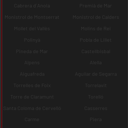
Cabrera d´Anoia
Premià de Mar
Monistrol de Montserrat
Monistrol de Calders
Mollet del Vallès
Molins de Rei
Polinyà
Pobla de Lillet
Pineda de Mar
Castellbisbal
Alpens
Alella
Aiguafreda
Aguilar de Segarra
Torrelles de Foix
Torrelavit
Torre de Claramunt
Torelló
Santa Coloma de Cervelló
Casserres
Carme
Piera