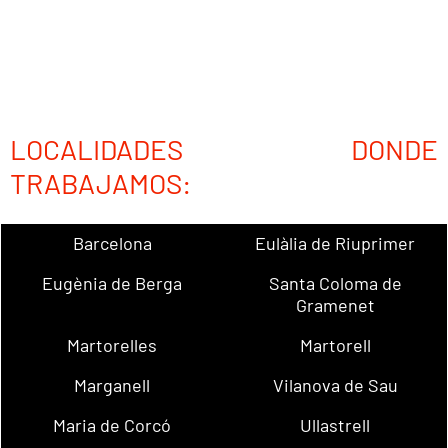
LOCALIDADES DONDE
TRABAJAMOS:
Barcelona
Eulàlia de Riuprimer
Eugènia de Berga
Santa Coloma de
Gramenet
Martorelles
Martorell
Marganell
Vilanova de Sau
Maria de Corcó
Ullastrell