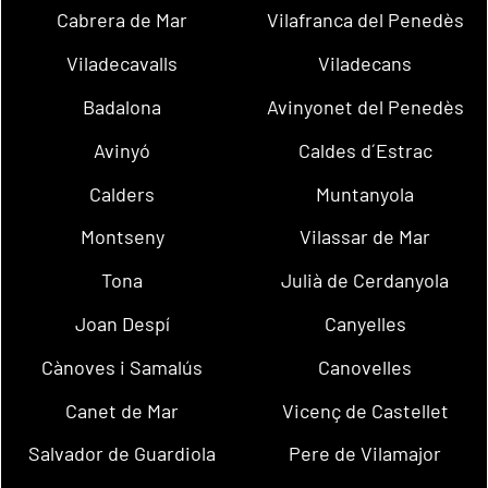
Cabrera de Mar
Vilafranca del Penedès
Viladecavalls
Viladecans
Badalona
Avinyonet del Penedès
Avinyó
Caldes d´Estrac
Calders
Muntanyola
Montseny
Vilassar de Mar
Tona
Julià de Cerdanyola
Joan Despí
Canyelles
Cànoves i Samalús
Canovelles
Canet de Mar
Vicenç de Castellet
Salvador de Guardiola
Pere de Vilamajor