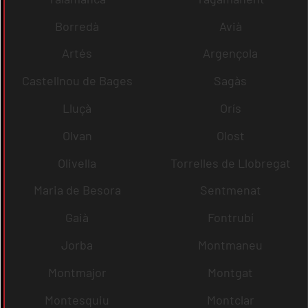
Borredà
Avià
Artés
Argençola
Castellnou de Bages
Sagàs
Lluçà
Orís
Olvan
Olost
Olivella
Torrelles de Llobregat
Maria de Besora
Sentmenat
Gaià
Fontrubí
Jorba
Montmaneu
Montmajor
Montgat
Montesquiu
Montclar