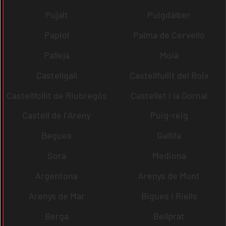
Pujalt
Puigdàlber
Papiol
Palma de Cervelló
Pallejà
Moià
Castellgalí
Castellfullit del Boix
Castellfollit de Riubregós
Castellet i la Gornal
Castell de l´Areny
Puig-reig
Begues
Gallifa
Sora
Mediona
Argentona
Arenys de Munt
Arenys de Mar
Bigues i Riells
Berga
Bellprat