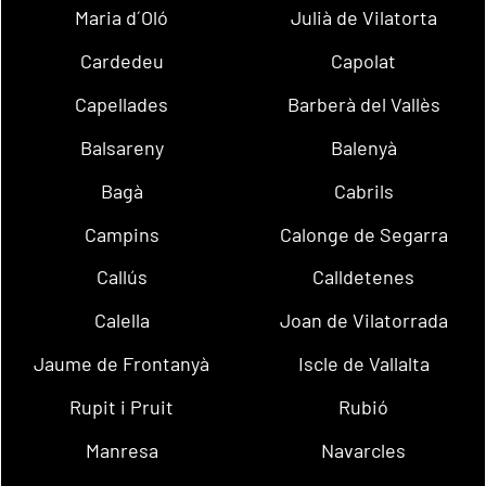
Maria d´Oló
Julià de Vilatorta
Cardedeu
Capolat
Capellades
Barberà del Vallès
Balsareny
Balenyà
Bagà
Cabrils
Campins
Calonge de Segarra
Callús
Calldetenes
Calella
Joan de Vilatorrada
Jaume de Frontanyà
Iscle de Vallalta
Rupit i Pruit
Rubió
Manresa
Navarcles