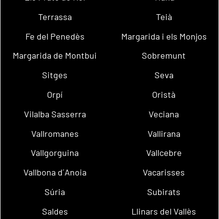
Terrassa
Teià
Fe del Penedès
Margarida i els Monjos
Margarida de Montbui
Sobremunt
Sitges
Seva
Orpí
Oristà
Vilalba Sasserra
Veciana
Vallromanes
Vallirana
Vallgorguina
Vallcebre
Vallbona d´Anoia
Vacarisses
Súria
Subirats
Saldes
Llinars del Vallès