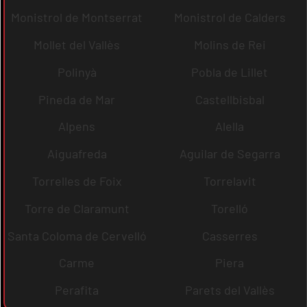
Monistrol de Montserrat
Monistrol de Calders
Mollet del Vallès
Molins de Rei
Polinyà
Pobla de Lillet
Pineda de Mar
Castellbisbal
Alpens
Alella
Aiguafreda
Aguilar de Segarra
Torrelles de Foix
Torrelavit
Torre de Claramunt
Torelló
Santa Coloma de Cervelló
Casserres
Carme
Piera
Perafita
Parets del Vallès