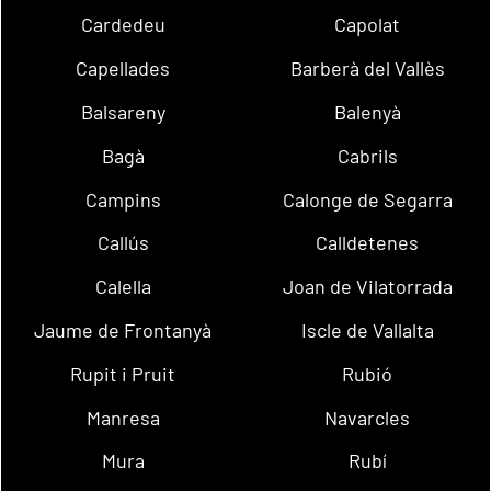
Cardedeu
Capolat
Capellades
Barberà del Vallès
Balsareny
Balenyà
Bagà
Cabrils
Campins
Calonge de Segarra
Callús
Calldetenes
Calella
Joan de Vilatorrada
Jaume de Frontanyà
Iscle de Vallalta
Rupit i Pruit
Rubió
Manresa
Navarcles
Mura
Rubí