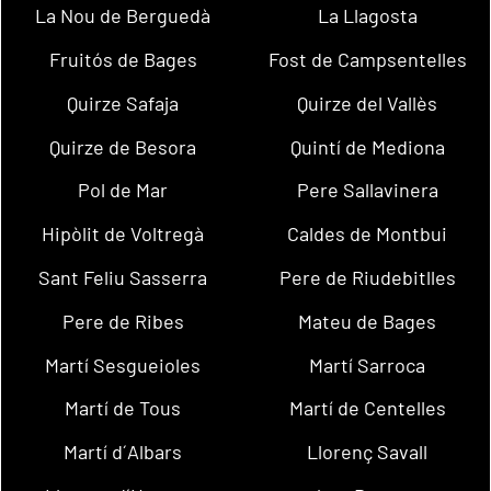
La Nou de Berguedà
La Llagosta
Fruitós de Bages
Fost de Campsentelles
Quirze Safaja
Quirze del Vallès
Quirze de Besora
Quintí de Mediona
Pol de Mar
Pere Sallavinera
Hipòlit de Voltregà
Caldes de Montbui
Sant Feliu Sasserra
Pere de Riudebitlles
Pere de Ribes
Mateu de Bages
Martí Sesgueioles
Martí Sarroca
Martí de Tous
Martí de Centelles
Martí d´Albars
Llorenç Savall