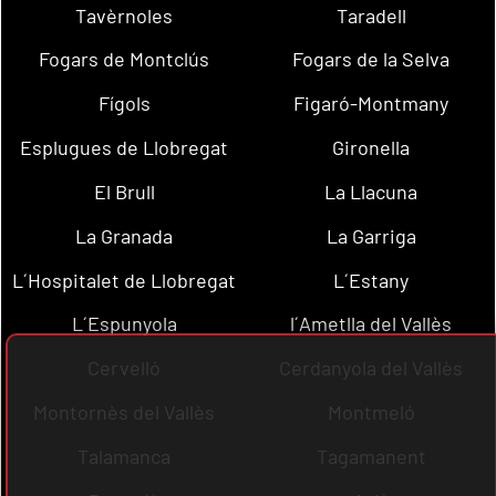
Tavèrnoles
Taradell
Fogars de Montclús
Fogars de la Selva
Fígols
Figaró-Montmany
Esplugues de Llobregat
Gironella
El Brull
La Llacuna
La Granada
La Garriga
L´Hospitalet de Llobregat
L´Estany
L´Espunyola
l´Ametlla del Vallès
Cervelló
Cerdanyola del Vallès
Montornès del Vallès
Montmeló
Talamanca
Tagamanent