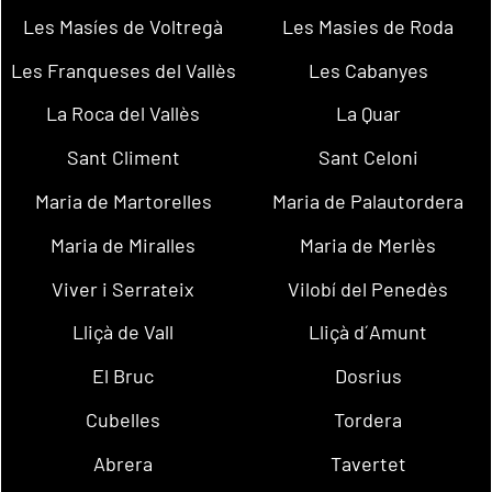
Les Masíes de Voltregà
Les Masies de Roda
Les Franqueses del Vallès
Les Cabanyes
La Roca del Vallès
La Quar
Sant Climent
Sant Celoni
Maria de Martorelles
Maria de Palautordera
Maria de Miralles
Maria de Merlès
Viver i Serrateix
Vilobí del Penedès
Lliçà de Vall
Lliçà d´Amunt
El Bruc
Dosrius
Cubelles
Tordera
Abrera
Tavertet