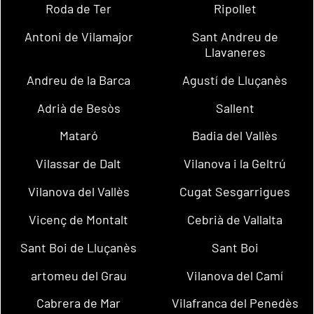
Roda de Ter
Ripollet
Antoni de Vilamajor
Sant Andreu de
Llavaneres
Andreu de la Barca
Agustí de Lluçanès
Adrià de Besòs
Sallent
Mataró
Badia del Vallès
Vilassar de Dalt
Vilanova i la Geltrú
Vilanova del Vallès
Cugat Sesgarrigues
Vicenç de Montalt
Cebrià de Vallalta
Sant Boi de Lluçanès
Sant Boi
artomeu del Grau
Vilanova del Camí
Cabrera de Mar
Vilafranca del Penedès