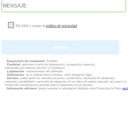
He leído y acepto la
política de privacidad
.
·
Responsable del tratamiento
: Fervalles
·
Finalidad
: gestionar el envío de información y prospección comercial,
relacionada con nuestros servicios y/o productos.
·
Legitimación
: consentimiento del interesado.
·
Destinatarios
: no se cederán datos a terceros, salvo obligación legal.
·
Derechos
: podrá ejercer los derechos de acceso, rectificación, limitación de tratamiento,
supresión, portabilidad y oposición al tratamiento de sus datos de carácter personal, así como a la
retirada del consentimiento prestado para el tratamiento de los mismos.
·
Información adicional
: puede consultar la información detallada sobre Protección de Datos
aquí
.