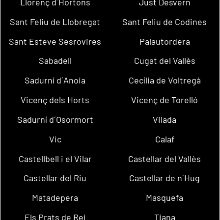
Llorenç d´Hortons
Just Desvern
Sant Feliu de Llobregat
Sant Feliu de Codines
Sant Esteve Sesrovires
Palautordera
Sabadell
Cugat del Vallès
Sadurní d´Anoia
Cecília de Voltregà
Vicenç dels Horts
Vicenç de Torelló
Sadurní d´Osormort
Vilada
Vic
Calaf
Castellbell i el Vilar
Castellar del Vallès
Castellar del Riu
Castellar de n´Hug
Matadepera
Masquefa
Els Prats de Rei
Tiana