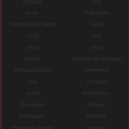
Borredà
Avià
Artés
Argençola
Castellnou de Bages
Sagàs
Lluçà
Orís
Olvan
Olost
Olivella
Torrelles de Llobregat
Maria de Besora
Sentmenat
Gaià
Fontrubí
Jorba
Montmaneu
Montmajor
Montgat
Montesquiu
Montclar
Montcada i Reixac
Igualada