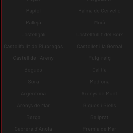
Papiol
Palma de Cervelló
Pallejà
Moià
Castellgalí
Castellfullit del Boix
Castellfollit de Riubregós
Castellet i la Gornal
Castell de l´Areny
Puig-reig
Begues
Gallifa
Sora
Mediona
Argentona
Arenys de Munt
Arenys de Mar
Bigues i Riells
Berga
Bellprat
Cabrera d´Anoia
Premià de Mar