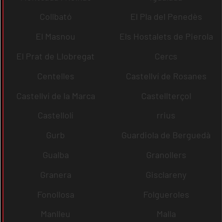
Collbató
El Pla del Penedès
El Masnou
Els Hostalets de Pierola
El Prat de Llobregat
Cercs
Centelles
Castellví de Rosanes
Castellví de la Marca
Castellterçol
Castellolí
rrius
Gurb
Guardiola de Berguedà
Gualba
Granollers
Granera
Gisclareny
Fonollosa
Folgueroles
Manlleu
Malla