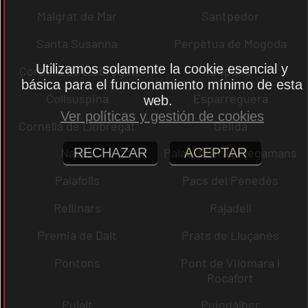
Malgrat de Mar
Santpedor
Santa Susanna
Perpètua de Mogoda
Utilizamos solamente la cookie esencial y
Corbera de Llobregat
Copons
básica para el funcionamiento mínimo de esta
Collsuspina
Esparreguera
web.
Ver políticas y gestión de cookies
Cornellà de Llobregat
Gelida
RECHAZAR
ACEPTAR
Navas
Palau-solità i Plegamans
Palafolls
Pacs del Penedès
Rellinars
Rajadell
Premià de Dalt
Prats de Lluçanès
Pontons
Pont de Vilomara i
Rocafort
Pujalt
Puigdàlber