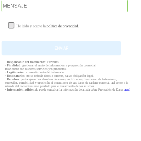
He leído y acepto la
política de privacidad
.
·
Responsable del tratamiento
: Fervalles
·
Finalidad
: gestionar el envío de información y prospección comercial,
relacionada con nuestros servicios y/o productos.
·
Legitimación
: consentimiento del interesado.
·
Destinatarios
: no se cederán datos a terceros, salvo obligación legal.
·
Derechos
: podrá ejercer los derechos de acceso, rectificación, limitación de tratamiento,
supresión, portabilidad y oposición al tratamiento de sus datos de carácter personal, así como a la
retirada del consentimiento prestado para el tratamiento de los mismos.
·
Información adicional
: puede consultar la información detallada sobre Protección de Datos
aquí
.