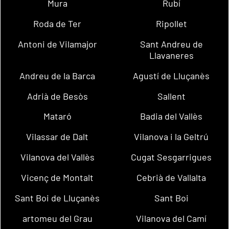
Mura
Rubí
Roda de Ter
Ripollet
Antoni de Vilamajor
Sant Andreu de
Llavaneres
Andreu de la Barca
Agustí de Lluçanès
Adrià de Besòs
Sallent
Mataró
Badia del Vallès
Vilassar de Dalt
Vilanova i la Geltrú
Vilanova del Vallès
Cugat Sesgarrigues
Vicenç de Montalt
Cebrià de Vallalta
Sant Boi de Lluçanès
Sant Boi
artomeu del Grau
Vilanova del Camí