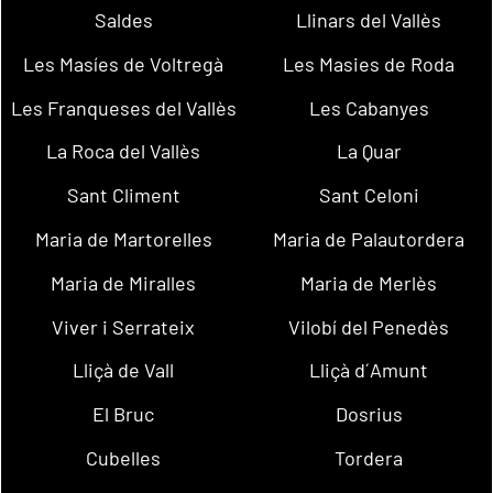
Saldes
Llinars del Vallès
Les Masíes de Voltregà
Les Masies de Roda
Les Franqueses del Vallès
Les Cabanyes
La Roca del Vallès
La Quar
Sant Climent
Sant Celoni
Maria de Martorelles
Maria de Palautordera
Maria de Miralles
Maria de Merlès
Viver i Serrateix
Vilobí del Penedès
Lliçà de Vall
Lliçà d´Amunt
El Bruc
Dosrius
Cubelles
Tordera