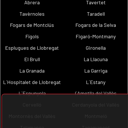
Abrera
Tavertet
Tavèrnoles
Taradell
Fogars de Montclús
Fogars de la Selva
Fígols
Figaró-Montmany
Esplugues de Llobregat
Gironella
El Brull
La Llacuna
La Granada
La Garriga
L´Hospitalet de Llobregat
L´Estany
L´Espunyola
l´Ametlla del Vallès
Cervelló
Cerdanyola del Vallès
Montornès del Vallès
Montmeló
Talamanca
Tagamanent