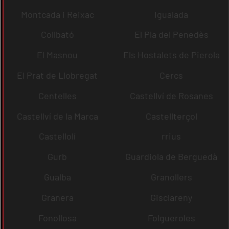
Montcada i Reixac
Igualada
Collbató
El Pla del Penedès
El Masnou
Els Hostalets de Pierola
El Prat de Llobregat
Cercs
Centelles
Castellví de Rosanes
Castellví de la Marca
Castellterçol
Castellolí
rrius
Gurb
Guardiola de Berguedà
Gualba
Granollers
Granera
Gisclareny
Fonollosa
Folgueroles