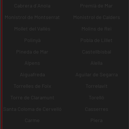
Cabrera d´Anoia
Premià de Mar
Monistrol de Montserrat
Monistrol de Calders
Mollet del Vallès
Molins de Rei
Polinyà
Pobla de Lillet
Pineda de Mar
Castellbisbal
Alpens
Alella
Aiguafreda
Aguilar de Segarra
Torrelles de Foix
Torrelavit
Torre de Claramunt
Torelló
Santa Coloma de Cervelló
Casserres
Carme
Piera