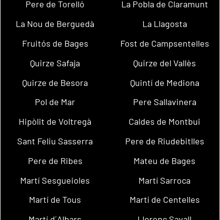
Pere de Torelló
La Pobla de Claramunt
La Nou de Berguedà
La Llagosta
Fruitós de Bages
Fost de Campsentelles
Quirze Safaja
Quirze del Vallès
Quirze de Besora
Quintí de Mediona
Pol de Mar
Pere Sallavinera
Hipòlit de Voltregà
Caldes de Montbui
Sant Feliu Sasserra
Pere de Riudebitlles
Pere de Ribes
Mateu de Bages
Martí Sesgueioles
Martí Sarroca
Martí de Tous
Martí de Centelles
Martí d´Albars
Llorenç Savall