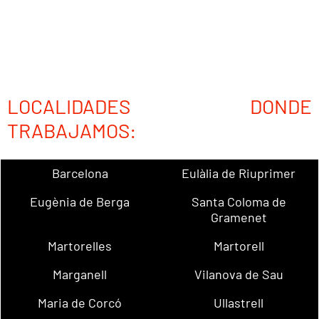
LOCALIDADES DONDE
TRABAJAMOS:
Barcelona
Eulàlia de Riuprimer
Eugènia de Berga
Santa Coloma de
Gramenet
Martorelles
Martorell
Marganell
Vilanova de Sau
Maria de Corcó
Ullastrell