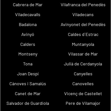
Cabrera de Mar
Vilafranca del Penedès
Viladecavalls
Viladecans
Badalona
Avinyonet del Penedès
Avinyó
Caldes d´Estrac
Calders
Muntanyola
Montseny
Vilassar de Mar
Tona
Julià de Cerdanyola
Joan Despí
Canyelles
Cànoves i Samalús
Canovelles
Canet de Mar
Vicenç de Castellet
Salvador de Guardiola
Pere de Vilamajor