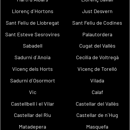
Llorenç d´Hortons
Just Desvern
Sant Feliu de Llobregat
Sant Feliu de Codines
Sant Esteve Sesrovires
Palautordera
Sabadell
Cugat del Vallès
Sadurní d´Anoia
Cecília de Voltregà
Vicenç dels Horts
Vicenç de Torelló
Sadurní d´Osormort
Vilada
Vic
Calaf
Castellbell i el Vilar
Castellar del Vallès
Castellar del Riu
Castellar de n´Hug
Matadepera
Masquefa