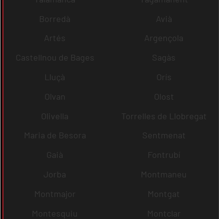
Borredà
Avià
Artés
Argençola
Castellnou de Bages
Sagàs
Lluçà
Orís
Olvan
Olost
Olivella
Torrelles de Llobregat
Maria de Besora
Sentmenat
Gaià
Fontrubí
Jorba
Montmaneu
Montmajor
Montgat
Montesquiu
Montclar