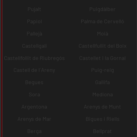
Pujalt
Puigdàlber
Papiol
Palma de Cervelló
Pallejà
Moià
Castellgalí
Castellfullit del Boix
Castellfollit de Riubregós
Castellet i la Gornal
Castell de l´Areny
Puig-reig
Begues
Gallifa
Sora
Mediona
Argentona
Arenys de Munt
Arenys de Mar
Bigues i Riells
Berga
Bellprat