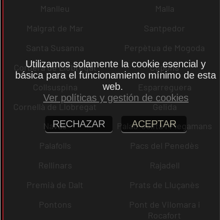
Manlleu
Malla
Malgrat de Mar
Santpedor
Santa Susanna
Perpètua de Mogoda
Utilizamos solamente la cookie esencial y
Corbera de Llobregat
Copons
básica para el funcionamiento mínimo de esta
web.
Collsuspina
Esparreguera
Ver políticas y gestión de cookies
Cornellà de Llobregat
Gelida
RECHAZAR
ACEPTAR
Navas
Palau-solità i Plegamans
Palafolls
Pacs del Penedès
Rellinars
Rajadell
Premià de Dalt
Prats de Lluçanès
Pontons
Pont de Vilomara i
Rocafort