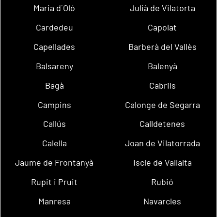
Maria d´Oló
Julià de Vilatorta
Cardedeu
Capolat
Capellades
Barberà del Vallès
Balsareny
Balenyà
Bagà
Cabrils
Campins
Calonge de Segarra
Callús
Calldetenes
Calella
Joan de Vilatorrada
Jaume de Frontanyà
Iscle de Vallalta
Rupit i Pruit
Rubió
Manresa
Navarcles