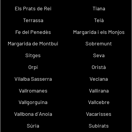
Els Prats de Rei
Tiana
Terrassa
Teià
Fe del Penedès
Margarida i els Monjos
Margarida de Montbui
Sobremunt
Sitges
Seva
Orpí
Oristà
Vilalba Sasserra
Veciana
Vallromanes
Vallirana
Vallgorguina
Vallcebre
Vallbona d´Anoia
Vacarisses
Súria
Subirats