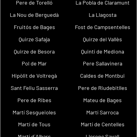
Pere de Torelló
La Pobla de Claramunt
La Nou de Berguedà
La Llagosta
Fruitós de Bages
Fost de Campsentelles
Quirze Safaja
Quirze del Vallès
Quirze de Besora
Quintí de Mediona
Pol de Mar
Pere Sallavinera
Hipòlit de Voltregà
Caldes de Montbui
Sant Feliu Sasserra
Pere de Riudebitlles
Pere de Ribes
Mateu de Bages
Martí Sesgueioles
Martí Sarroca
Martí de Tous
Martí de Centelles
Martí d´Albars
Llorenç Savall