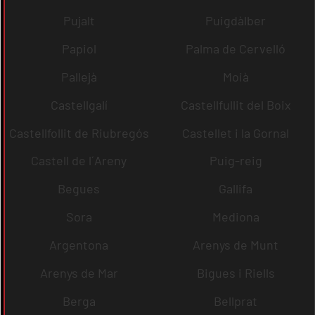
Pujalt
Puigdàlber
Papiol
Palma de Cervelló
Pallejà
Moià
Castellgalí
Castellfullit del Boix
Castellfollit de Riubregós
Castellet i la Gornal
Castell de l´Areny
Puig-reig
Begues
Gallifa
Sora
Mediona
Argentona
Arenys de Munt
Arenys de Mar
Bigues i Riells
Berga
Bellprat