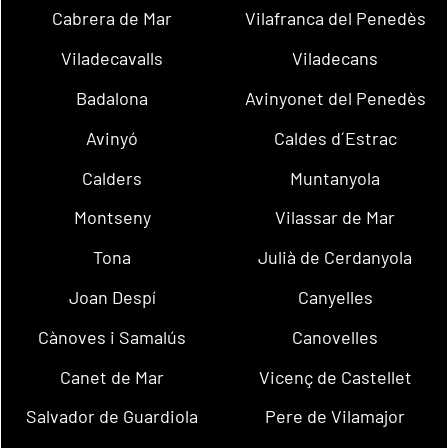
Cabrera de Mar
Vilafranca del Penedès
Viladecavalls
Viladecans
Badalona
Avinyonet del Penedès
Avinyó
Caldes d´Estrac
Calders
Muntanyola
Montseny
Vilassar de Mar
Tona
Julià de Cerdanyola
Joan Despí
Canyelles
Cànoves i Samalús
Canovelles
Canet de Mar
Vicenç de Castellet
Salvador de Guardiola
Pere de Vilamajor