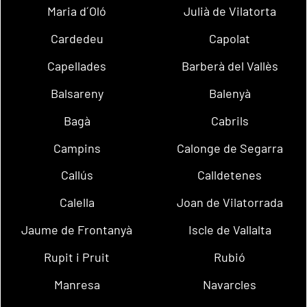
Maria d´Oló
Julià de Vilatorta
Cardedeu
Capolat
Capellades
Barberà del Vallès
Balsareny
Balenyà
Bagà
Cabrils
Campins
Calonge de Segarra
Callús
Calldetenes
Calella
Joan de Vilatorrada
Jaume de Frontanyà
Iscle de Vallalta
Rupit i Pruit
Rubió
Manresa
Navarcles