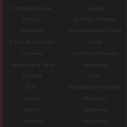
Montcada i Reixac
Igualada
Collbató
El Pla del Penedès
El Masnou
Els Hostalets de Pierola
El Prat de Llobregat
Cercs
Centelles
Castellví de Rosanes
Castellví de la Marca
Castellterçol
Castellolí
rrius
Gurb
Guardiola de Berguedà
Gualba
Granollers
Granera
Gisclareny
Fonollosa
Folgueroles