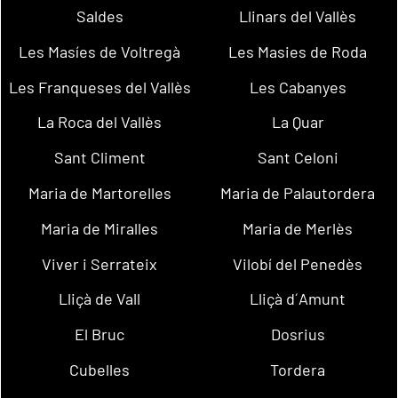
Saldes
Llinars del Vallès
Les Masíes de Voltregà
Les Masies de Roda
Les Franqueses del Vallès
Les Cabanyes
La Roca del Vallès
La Quar
Sant Climent
Sant Celoni
Maria de Martorelles
Maria de Palautordera
Maria de Miralles
Maria de Merlès
Viver i Serrateix
Vilobí del Penedès
Lliçà de Vall
Lliçà d´Amunt
El Bruc
Dosrius
Cubelles
Tordera