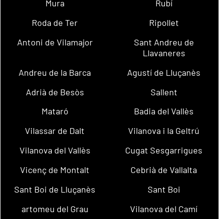
Mura
Rubí
Roda de Ter
Ripollet
Antoni de Vilamajor
Sant Andreu de
Llavaneres
Andreu de la Barca
Agustí de Lluçanès
Adrià de Besòs
Sallent
Mataró
Badia del Vallès
Vilassar de Dalt
Vilanova i la Geltrú
Vilanova del Vallès
Cugat Sesgarrigues
Vicenç de Montalt
Cebrià de Vallalta
Sant Boi de Lluçanès
Sant Boi
artomeu del Grau
Vilanova del Camí