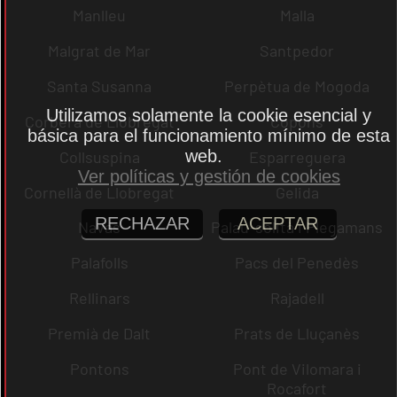
Manlleu
Malla
Malgrat de Mar
Santpedor
Santa Susanna
Perpètua de Mogoda
Utilizamos solamente la cookie esencial y
Corbera de Llobregat
Copons
básica para el funcionamiento mínimo de esta
web.
Collsuspina
Esparreguera
Ver políticas y gestión de cookies
Cornellà de Llobregat
Gelida
RECHAZAR
ACEPTAR
Navas
Palau-solità i Plegamans
Palafolls
Pacs del Penedès
Rellinars
Rajadell
Premià de Dalt
Prats de Lluçanès
Pontons
Pont de Vilomara i
Rocafort