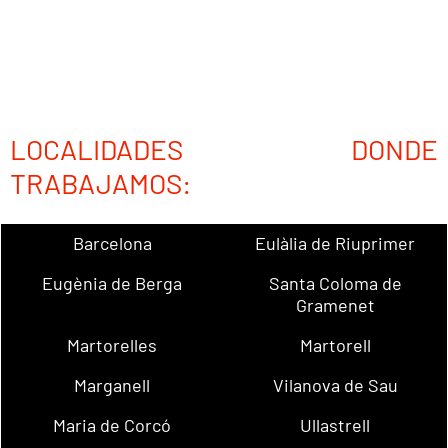
LOCALIDADES DONDE
TRABAJAMOS:
Barcelona
Eulàlia de Riuprimer
Eugènia de Berga
Santa Coloma de
Gramenet
Martorelles
Martorell
Marganell
Vilanova de Sau
Maria de Corcó
Ullastrell