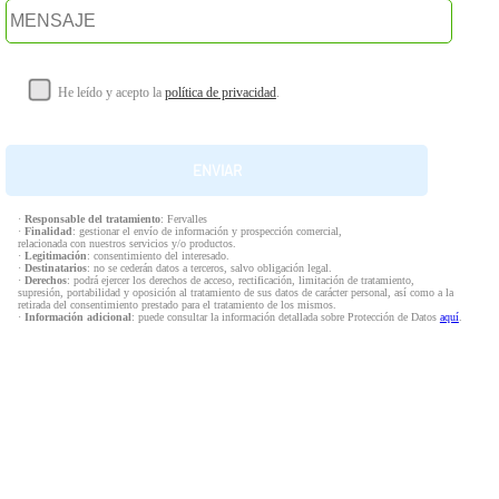
He leído y acepto la
política de privacidad
.
·
Responsable del tratamiento
: Fervalles
·
Finalidad
: gestionar el envío de información y prospección comercial,
relacionada con nuestros servicios y/o productos.
·
Legitimación
: consentimiento del interesado.
·
Destinatarios
: no se cederán datos a terceros, salvo obligación legal.
·
Derechos
: podrá ejercer los derechos de acceso, rectificación, limitación de tratamiento,
supresión, portabilidad y oposición al tratamiento de sus datos de carácter personal, así como a la
retirada del consentimiento prestado para el tratamiento de los mismos.
·
Información adicional
: puede consultar la información detallada sobre Protección de Datos
aquí
.