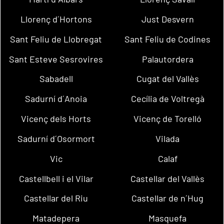
Llorenç d´Hortons
Just Desvern
Sant Feliu de Llobregat
Sant Feliu de Codines
Sant Esteve Sesrovires
Palautordera
Sabadell
Cugat del Vallès
Sadurní d´Anoia
Cecília de Voltregà
Vicenç dels Horts
Vicenç de Torelló
Sadurní d´Osormort
Vilada
Vic
Calaf
Castellbell i el Vilar
Castellar del Vallès
Castellar del Riu
Castellar de n´Hug
Matadepera
Masquefa