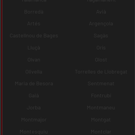
Borredà
Avià
Artés
Argençola
Castellnou de Bages
Sagàs
Lluçà
Orís
Olvan
Olost
Olivella
Torrelles de Llobregat
Maria de Besora
Sentmenat
Gaià
Fontrubí
Jorba
Montmaneu
Montmajor
Montgat
Montesquiu
Montclar