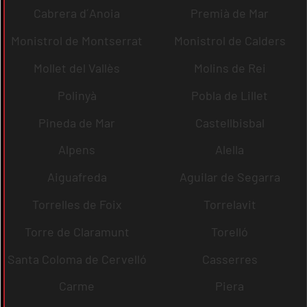
Cabrera d´Anoia
Premià de Mar
Monistrol de Montserrat
Monistrol de Calders
Mollet del Vallès
Molins de Rei
Polinyà
Pobla de Lillet
Pineda de Mar
Castellbisbal
Alpens
Alella
Aiguafreda
Aguilar de Segarra
Torrelles de Foix
Torrelavit
Torre de Claramunt
Torelló
Santa Coloma de Cervelló
Casserres
Carme
Piera