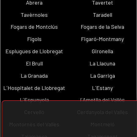
Abrera
Tavertet
Tavèrnoles
Taradell
Fogars de Montclús
Fogars de la Selva
Fígols
Figaró-Montmany
Esplugues de Llobregat
Gironella
El Brull
La Llacuna
La Granada
La Garriga
L´Hospitalet de Llobregat
L´Estany
L´Espunyola
l´Ametlla del Vallès
Cervelló
Cerdanyola del Vallès
Montornès del Vallès
Montmeló
Talamanca
Tagamanent