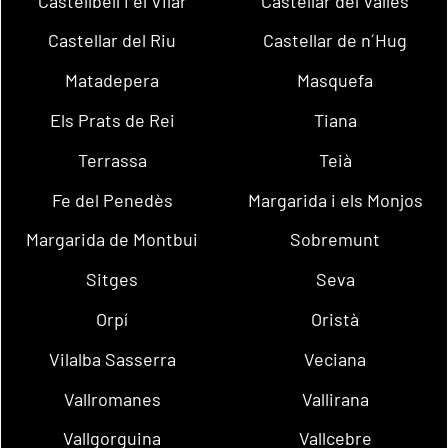
Castellbell i el Vilar
Castellar del Vallès
Castellar del Riu
Castellar de n´Hug
Matadepera
Masquefa
Els Prats de Rei
Tiana
Terrassa
Teià
Fe del Penedès
Margarida i els Monjos
Margarida de Montbui
Sobremunt
Sitges
Seva
Orpí
Oristà
Vilalba Sasserra
Veciana
Vallromanes
Vallirana
Vallgorguina
Vallcebre