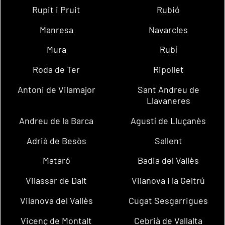
Rupit i Pruit
Rubió
Manresa
Navarcles
Mura
Rubí
Roda de Ter
Ripollet
Antoni de Vilamajor
Sant Andreu de
Llavaneres
Andreu de la Barca
Agustí de Lluçanès
Adrià de Besòs
Sallent
Mataró
Badia del Vallès
Vilassar de Dalt
Vilanova i la Geltrú
Vilanova del Vallès
Cugat Sesgarrigues
Vicenç de Montalt
Cebrià de Vallalta