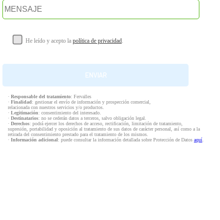
He leído y acepto la
política de privacidad
.
·
Responsable del tratamiento
: Fervalles
·
Finalidad
: gestionar el envío de información y prospección comercial,
relacionada con nuestros servicios y/o productos.
·
Legitimación
: consentimiento del interesado.
·
Destinatarios
: no se cederán datos a terceros, salvo obligación legal.
·
Derechos
: podrá ejercer los derechos de acceso, rectificación, limitación de tratamiento,
supresión, portabilidad y oposición al tratamiento de sus datos de carácter personal, así como a la
retirada del consentimiento prestado para el tratamiento de los mismos.
·
Información adicional
: puede consultar la información detallada sobre Protección de Datos
aquí
.