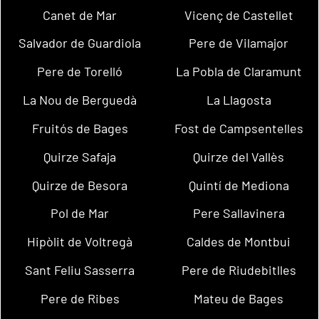
Canet de Mar
Vicenç de Castellet
Salvador de Guardiola
Pere de Vilamajor
Pere de Torelló
La Pobla de Claramunt
La Nou de Berguedà
La Llagosta
Fruitós de Bages
Fost de Campsentelles
Quirze Safaja
Quirze del Vallès
Quirze de Besora
Quintí de Mediona
Pol de Mar
Pere Sallavinera
Hipòlit de Voltregà
Caldes de Montbui
Sant Feliu Sasserra
Pere de Riudebitlles
Pere de Ribes
Mateu de Bages