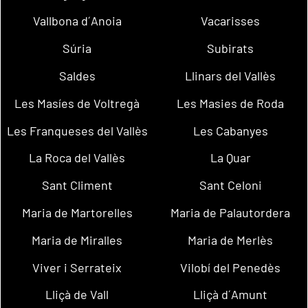
Vallbona d´Anoia
Vacarisses
Súria
Subirats
Saldes
Llinars del Vallès
Les Masíes de Voltregà
Les Masies de Roda
Les Franqueses del Vallès
Les Cabanyes
La Roca del Vallès
La Quar
Sant Climent
Sant Celoni
Maria de Martorelles
Maria de Palautordera
Maria de Miralles
Maria de Merlès
Viver i Serrateix
Vilobí del Penedès
Lliçà de Vall
Lliçà d´Amunt