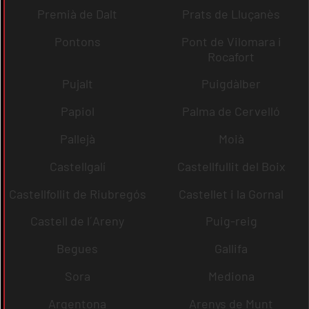
Premià de Dalt
Prats de Lluçanès
Pontons
Pont de Vilomara i
Rocafort
Pujalt
Puigdàlber
Papiol
Palma de Cervelló
Pallejà
Moià
Castellgalí
Castellfullit del Boix
Castellfollit de Riubregós
Castellet i la Gornal
Castell de l´Areny
Puig-reig
Begues
Gallifa
Sora
Mediona
Argentona
Arenys de Munt