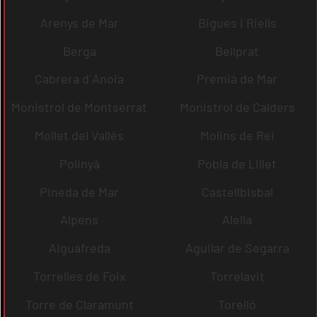
Arenys de Mar
Bigues i Riells
Berga
Bellprat
Cabrera d´Anoia
Premià de Mar
Monistrol de Montserrat
Monistrol de Calders
Mollet del Vallès
Molins de Rei
Polinyà
Pobla de Lillet
Pineda de Mar
Castellbisbal
Alpens
Alella
Aiguafreda
Aguilar de Segarra
Torrelles de Foix
Torrelavit
Torre de Claramunt
Torelló