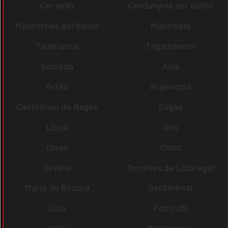
Cervelló
Cerdanyola del Vallès
Montornès del Vallès
Montmeló
Talamanca
Tagamanent
Borredà
Avià
Artés
Argençola
Castellnou de Bages
Sagàs
Lluçà
Orís
Olvan
Olost
Olivella
Torrelles de Llobregat
Maria de Besora
Sentmenat
Gaià
Fontrubí