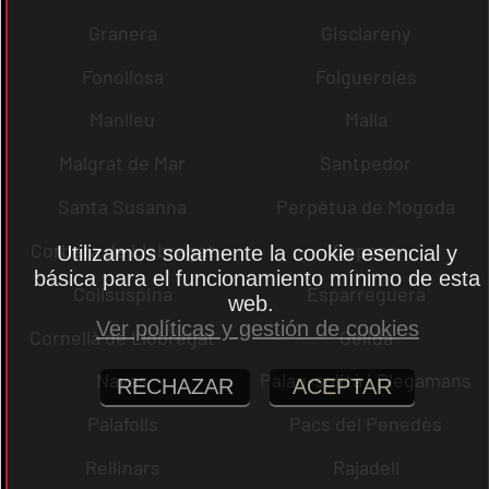
Granera
Gisclareny
Fonollosa
Folgueroles
Manlleu
Malla
Malgrat de Mar
Santpedor
Santa Susanna
Perpètua de Mogoda
Corbera de Llobregat
Copons
Utilizamos solamente la cookie esencial y
básica para el funcionamiento mínimo de esta
Collsuspina
Esparreguera
web.
Ver políticas y gestión de cookies
Cornellà de Llobregat
Gelida
Navas
Palau-solità i Plegamans
RECHAZAR
ACEPTAR
Palafolls
Pacs del Penedès
Rellinars
Rajadell