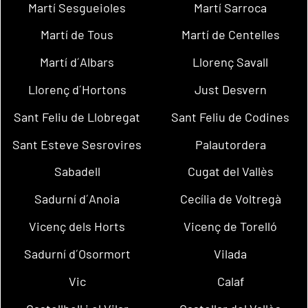
Martí Sesgueioles
Martí Sarroca
Martí de Tous
Martí de Centelles
Martí d´Albars
Llorenç Savall
Llorenç d´Hortons
Just Desvern
Sant Feliu de Llobregat
Sant Feliu de Codines
Sant Esteve Sesrovires
Palautordera
Sabadell
Cugat del Vallès
Sadurní d´Anoia
Cecília de Voltregà
Vicenç dels Horts
Vicenç de Torelló
Sadurní d´Osormort
Vilada
Vic
Calaf