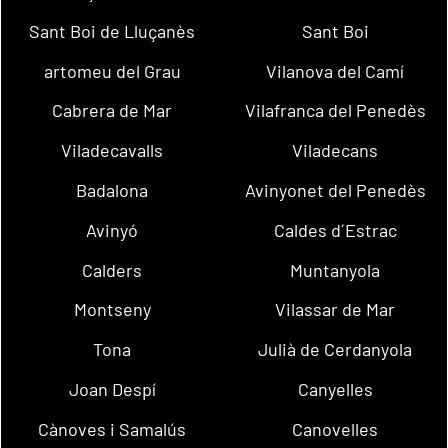
Sant Boi de Lluçanès
Sant Boi
artomeu del Grau
Vilanova del Camí
Cabrera de Mar
Vilafranca del Penedès
Viladecavalls
Viladecans
Badalona
Avinyonet del Penedès
Avinyó
Caldes d´Estrac
Calders
Muntanyola
Montseny
Vilassar de Mar
Tona
Julià de Cerdanyola
Joan Despí
Canyelles
Cànoves i Samalús
Canovelles