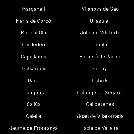
Marganell
Vilanova de Sau
Maria de Corcó
Ullastrell
Maria d´Oló
Julià de Vilatorta
Cardedeu
Capolat
Capellades
Barberà del Vallès
Balsareny
Balenyà
Bagà
Cabrils
Campins
Calonge de Segarra
Callús
Calldetenes
Calella
Joan de Vilatorrada
Jaume de Frontanyà
Iscle de Vallalta