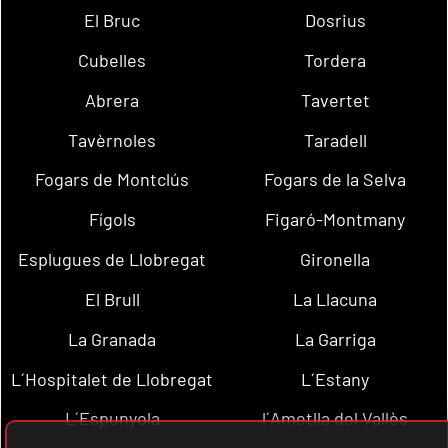
El Bruc
Dosrius
Cubelles
Tordera
Abrera
Tavertet
Tavèrnoles
Taradell
Fogars de Montclús
Fogars de la Selva
Fígols
Figaró-Montmany
Esplugues de Llobregat
Gironella
El Brull
La Llacuna
La Granada
La Garriga
L´Hospitalet de Llobregat
L´Estany
L´Espunyola
l´Ametlla del Vallès