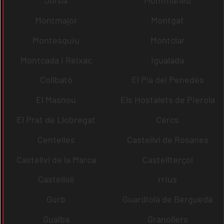
Jorba
Montmaneu
Montmajor
Montgat
Montesquiu
Montclar
Montcada i Reixac
Igualada
Collbató
El Pla del Penedès
El Masnou
Els Hostalets de Pierola
El Prat de Llobregat
Cercs
Centelles
Castellví de Rosanes
Castellví de la Marca
Castellterçol
Castellolí
rrius
Gurb
Guardiola de Berguedà
Gualba
Granollers