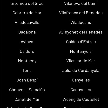
artomeu del Grau
Vilanova del Camí
Cabrera de Mar
Vilafranca del Penedès
Viladecavalls
Viladecans
Badalona
Avinyonet del Penedès
Avinyó
Caldes d´Estrac
Calders
Muntanyola
Montseny
Vilassar de Mar
Tona
Julià de Cerdanyola
Joan Despí
Canyelles
Cànoves i Samalús
Canovelles
Canet de Mar
Vicenç de Castellet