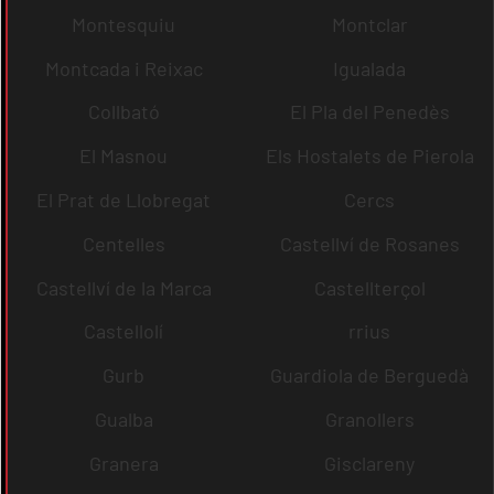
Montesquiu
Montclar
Montcada i Reixac
Igualada
Collbató
El Pla del Penedès
El Masnou
Els Hostalets de Pierola
El Prat de Llobregat
Cercs
Centelles
Castellví de Rosanes
Castellví de la Marca
Castellterçol
Castellolí
rrius
Gurb
Guardiola de Berguedà
Gualba
Granollers
Granera
Gisclareny