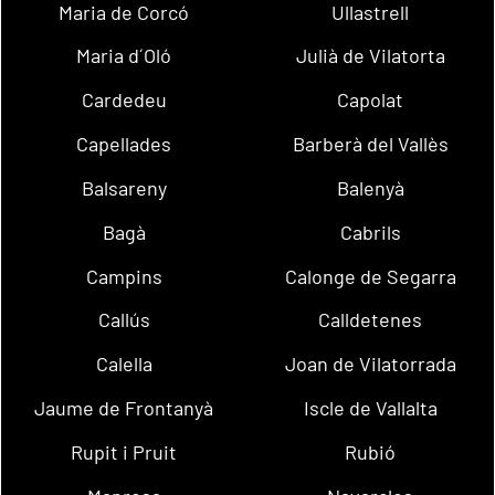
Maria de Corcó
Ullastrell
Maria d´Oló
Julià de Vilatorta
Cardedeu
Capolat
Capellades
Barberà del Vallès
Balsareny
Balenyà
Bagà
Cabrils
Campins
Calonge de Segarra
Callús
Calldetenes
Calella
Joan de Vilatorrada
Jaume de Frontanyà
Iscle de Vallalta
Rupit i Pruit
Rubió