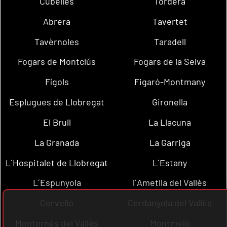
Cubelles
Tordera
Abrera
Tavertet
Tavèrnoles
Taradell
Fogars de Montclús
Fogars de la Selva
Fígols
Figaró-Montmany
Esplugues de Llobregat
Gironella
El Brull
La Llacuna
La Granada
La Garriga
L´Hospitalet de Llobregat
L´Estany
L´Espunyola
l´Ametlla del Vallès
Cervelló
Cerdanyola del Vallès
Montornès del Vallès
Montmeló