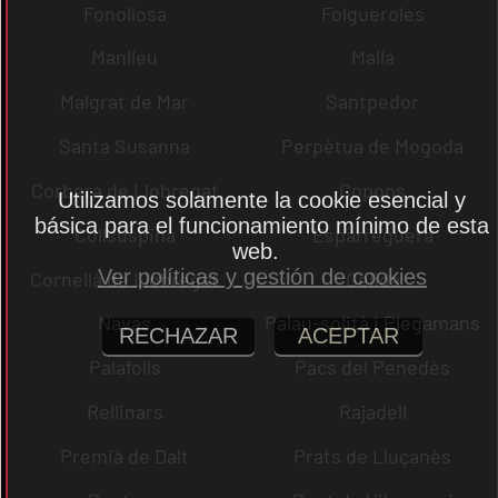
Fonollosa
Folgueroles
Manlleu
Malla
Malgrat de Mar
Santpedor
Santa Susanna
Perpètua de Mogoda
Corbera de Llobregat
Copons
Utilizamos solamente la cookie esencial y
básica para el funcionamiento mínimo de esta
Collsuspina
Esparreguera
web.
Ver políticas y gestión de cookies
Cornellà de Llobregat
Gelida
Navas
Palau-solità i Plegamans
RECHAZAR
ACEPTAR
Palafolls
Pacs del Penedès
Rellinars
Rajadell
Premià de Dalt
Prats de Lluçanès