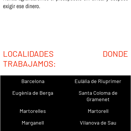
exigir ese dinero.
LOCALIDADES DONDE
TRABAJAMOS:
Barcelona
Eulàlia de Riuprimer
Eugènia de Berga
Santa Coloma de
Gramenet
Martorelles
Martorell
Marganell
Vilanova de Sau