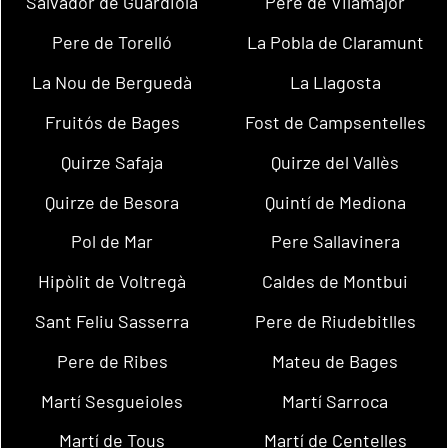
Salvador de Guardiola
Pere de Vilamajor
Pere de Torelló
La Pobla de Claramunt
La Nou de Berguedà
La Llagosta
Fruitós de Bages
Fost de Campsentelles
Quirze Safaja
Quirze del Vallès
Quirze de Besora
Quintí de Mediona
Pol de Mar
Pere Sallavinera
Hipòlit de Voltregà
Caldes de Montbui
Sant Feliu Sasserra
Pere de Riudebitlles
Pere de Ribes
Mateu de Bages
Martí Sesgueioles
Martí Sarroca
Martí de Tous
Martí de Centelles