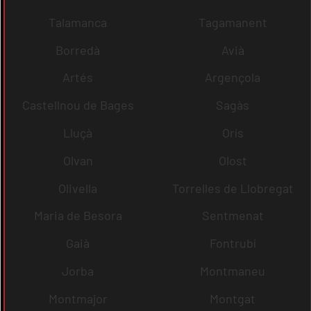
Talamanca
Tagamanent
Borredà
Avià
Artés
Argençola
Castellnou de Bages
Sagàs
Lluçà
Orís
Olvan
Olost
Olivella
Torrelles de Llobregat
Maria de Besora
Sentmenat
Gaià
Fontrubí
Jorba
Montmaneu
Montmajor
Montgat