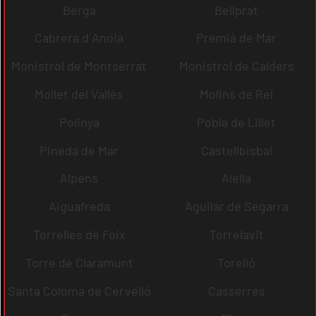
Berga
Bellprat
Cabrera d´Anoia
Premià de Mar
Monistrol de Montserrat
Monistrol de Calders
Mollet del Vallès
Molins de Rei
Polinyà
Pobla de Lillet
Pineda de Mar
Castellbisbal
Alpens
Alella
Aiguafreda
Aguilar de Segarra
Torrelles de Foix
Torrelavit
Torre de Claramunt
Torelló
Santa Coloma de Cervelló
Casserres