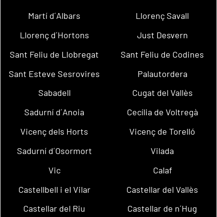
Martí d´Albars
Llorenç Savall
Llorenç d´Hortons
Just Desvern
Sant Feliu de Llobregat
Sant Feliu de Codines
Sant Esteve Sesrovires
Palautordera
Sabadell
Cugat del Vallès
Sadurní d´Anoia
Cecília de Voltregà
Vicenç dels Horts
Vicenç de Torelló
Sadurní d´Osormort
Vilada
Vic
Calaf
Castellbell i el Vilar
Castellar del Vallès
Castellar del Riu
Castellar de n´Hug