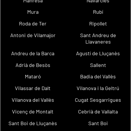
Manresa
Navarcles
Mura
Rubí
Roda de Ter
Ripollet
Antoni de Vilamajor
Sant Andreu de
Llavaneres
Andreu de la Barca
Agustí de Lluçanès
Adrià de Besòs
Sallent
Mataró
Badia del Vallès
Vilassar de Dalt
Vilanova i la Geltrú
Vilanova del Vallès
Cugat Sesgarrigues
Vicenç de Montalt
Cebrià de Vallalta
Sant Boi de Lluçanès
Sant Boi