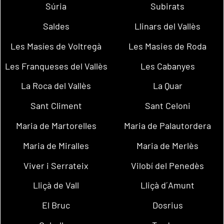
Súria
Subirats
Saldes
Llinars del Vallès
Les Masíes de Voltregà
Les Masies de Roda
Les Franqueses del Vallès
Les Cabanyes
La Roca del Vallès
La Quar
Sant Climent
Sant Celoni
Maria de Martorelles
Maria de Palautordera
Maria de Miralles
Maria de Merlès
Viver i Serrateix
Vilobí del Penedès
Lliçà de Vall
Lliçà d´Amunt
El Bruc
Dosrius