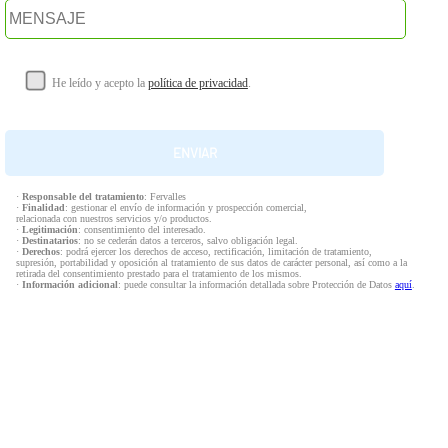
He leído y acepto la
política de privacidad
.
·
Responsable del tratamiento
: Fervalles
·
Finalidad
: gestionar el envío de información y prospección comercial,
relacionada con nuestros servicios y/o productos.
·
Legitimación
: consentimiento del interesado.
·
Destinatarios
: no se cederán datos a terceros, salvo obligación legal.
·
Derechos
: podrá ejercer los derechos de acceso, rectificación, limitación de tratamiento,
supresión, portabilidad y oposición al tratamiento de sus datos de carácter personal, así como a la
retirada del consentimiento prestado para el tratamiento de los mismos.
·
Información adicional
: puede consultar la información detallada sobre Protección de Datos
aquí
.