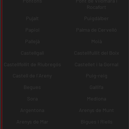
Pontons
Pont de Vilomara i
Rocafort
Pujalt
Puigdàlber
Papiol
Palma de Cervelló
Pallejà
Moià
Castellgalí
Castellfullit del Boix
Castellfollit de Riubregós
Castellet i la Gornal
Castell de l´Areny
Puig-reig
Begues
Gallifa
Sora
Mediona
Argentona
Arenys de Munt
Arenys de Mar
Bigues i Riells