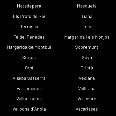
Matadepera
Masquefa
Els Prats de Rei
Tiana
Terrassa
Teià
Fe del Penedès
Margarida i els Monjos
Margarida de Montbui
Sobremunt
Sitges
Seva
Orpí
Oristà
Vilalba Sasserra
Veciana
Vallromanes
Vallirana
Vallgorguina
Vallcebre
Vallbona d´Anoia
Vacarisses