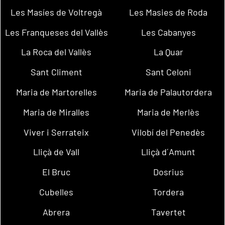
Les Masíes de Voltregà
Les Masies de Roda
Les Franqueses del Vallès
Les Cabanyes
La Roca del Vallès
La Quar
Sant Climent
Sant Celoni
Maria de Martorelles
Maria de Palautordera
Maria de Miralles
Maria de Merlès
Viver i Serrateix
Vilobí del Penedès
Lliçà de Vall
Lliçà d´Amunt
El Bruc
Dosrius
Cubelles
Tordera
Abrera
Tavertet