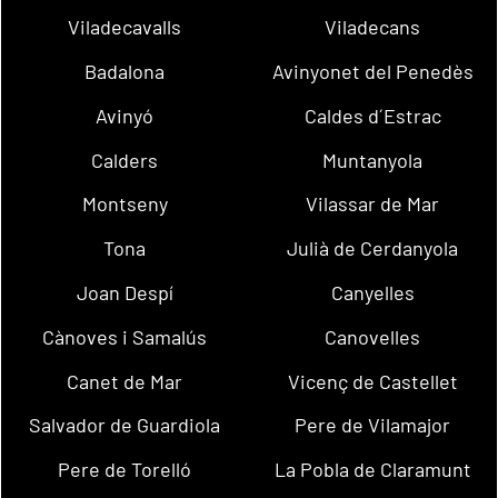
Viladecavalls
Viladecans
Badalona
Avinyonet del Penedès
Avinyó
Caldes d´Estrac
Calders
Muntanyola
Montseny
Vilassar de Mar
Tona
Julià de Cerdanyola
Joan Despí
Canyelles
Cànoves i Samalús
Canovelles
Canet de Mar
Vicenç de Castellet
Salvador de Guardiola
Pere de Vilamajor
Pere de Torelló
La Pobla de Claramunt