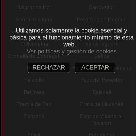
Malgrat de Mar
Santpedor
Santa Susanna
Perpètua de Mogoda
Utilizamos solamente la cookie esencial y
Corbera de Llobregat
Copons
básica para el funcionamiento mínimo de esta
Collsuspina
Esparreguera
web.
Ver políticas y gestión de cookies
Cornellà de Llobregat
Gelida
RECHAZAR
ACEPTAR
Navas
Palau-solità i Plegamans
Palafolls
Pacs del Penedès
Rellinars
Rajadell
Premià de Dalt
Prats de Lluçanès
Pontons
Pont de Vilomara i
Rocafort
Pujalt
Puigdàlber