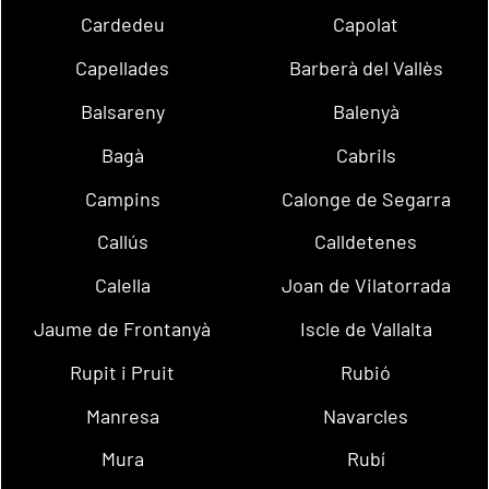
Cardedeu
Capolat
Capellades
Barberà del Vallès
Balsareny
Balenyà
Bagà
Cabrils
Campins
Calonge de Segarra
Callús
Calldetenes
Calella
Joan de Vilatorrada
Jaume de Frontanyà
Iscle de Vallalta
Rupit i Pruit
Rubió
Manresa
Navarcles
Mura
Rubí