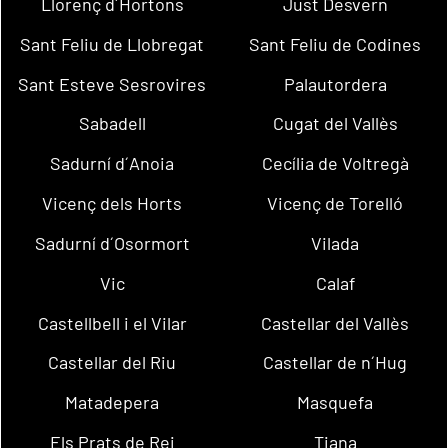
Llorenç d´Hortons
Just Desvern
Sant Feliu de Llobregat
Sant Feliu de Codines
Sant Esteve Sesrovires
Palautordera
Sabadell
Cugat del Vallès
Sadurní d´Anoia
Cecília de Voltregà
Vicenç dels Horts
Vicenç de Torelló
Sadurní d´Osormort
Vilada
Vic
Calaf
Castellbell i el Vilar
Castellar del Vallès
Castellar del Riu
Castellar de n´Hug
Matadepera
Masquefa
Els Prats de Rei
Tiana