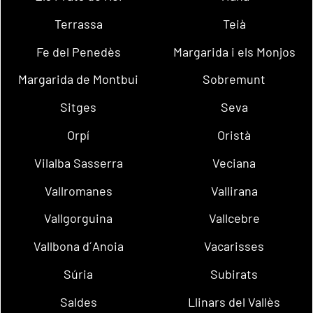
Terrassa
Teià
Fe del Penedès
Margarida i els Monjos
Margarida de Montbui
Sobremunt
Sitges
Seva
Orpí
Oristà
Vilalba Sasserra
Veciana
Vallromanes
Vallirana
Vallgorguina
Vallcebre
Vallbona d´Anoia
Vacarisses
Súria
Subirats
Saldes
Llinars del Vallès