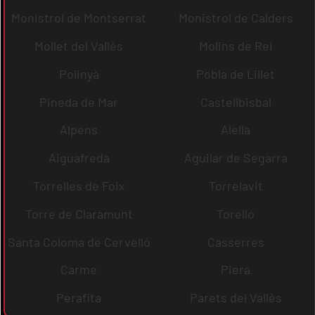
Monistrol de Montserrat
Monistrol de Calders
Mollet del Vallès
Molins de Rei
Polinyà
Pobla de Lillet
Pineda de Mar
Castellbisbal
Alpens
Alella
Aiguafreda
Aguilar de Segarra
Torrelles de Foix
Torrelavit
Torre de Claramunt
Torelló
Santa Coloma de Cervelló
Casserres
Carme
Piera
Perafita
Parets del Vallès