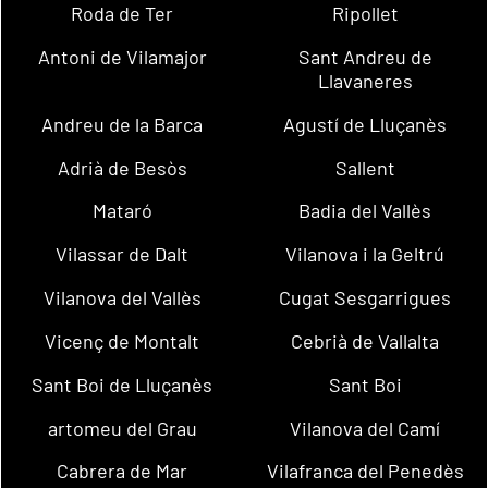
Roda de Ter
Ripollet
Antoni de Vilamajor
Sant Andreu de
Llavaneres
Andreu de la Barca
Agustí de Lluçanès
Adrià de Besòs
Sallent
Mataró
Badia del Vallès
Vilassar de Dalt
Vilanova i la Geltrú
Vilanova del Vallès
Cugat Sesgarrigues
Vicenç de Montalt
Cebrià de Vallalta
Sant Boi de Lluçanès
Sant Boi
artomeu del Grau
Vilanova del Camí
Cabrera de Mar
Vilafranca del Penedès