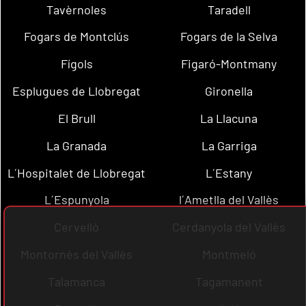
Tavèrnoles
Taradell
Fogars de Montclús
Fogars de la Selva
Fígols
Figaró-Montmany
Esplugues de Llobregat
Gironella
El Brull
La Llacuna
La Granada
La Garriga
L´Hospitalet de Llobregat
L´Estany
L´Espunyola
l´Ametlla del Vallès
Cervelló
Cerdanyola del Vallès
Montornès del Vallès
Montmeló
Talamanca
Tagamanent