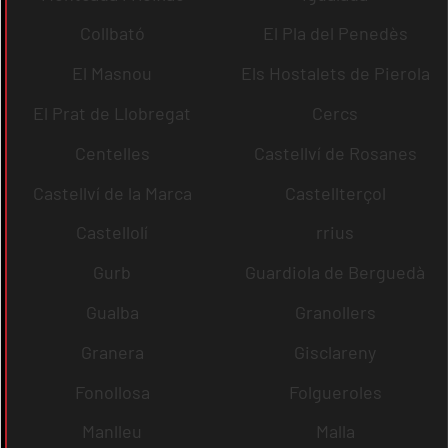
Collbató
El Pla del Penedès
El Masnou
Els Hostalets de Pierola
El Prat de Llobregat
Cercs
Centelles
Castellví de Rosanes
Castellví de la Marca
Castellterçol
Castellolí
rrius
Gurb
Guardiola de Berguedà
Gualba
Granollers
Granera
Gisclareny
Fonollosa
Folgueroles
Manlleu
Malla