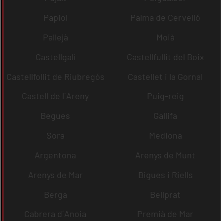
Papiol
Palma de Cervelló
Pallejà
Moià
Castellgalí
Castellfullit del Boix
Castellfollit de Riubregós
Castellet i la Gornal
Castell de l´Areny
Puig-reig
Begues
Gallifa
Sora
Mediona
Argentona
Arenys de Munt
Arenys de Mar
Bigues i Riells
Berga
Bellprat
Cabrera d´Anoia
Premià de Mar