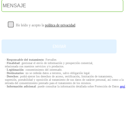
He leído y acepto la
política de privacidad
.
·
Responsable del tratamiento
: Fervalles
·
Finalidad
: gestionar el envío de información y prospección comercial,
relacionada con nuestros servicios y/o productos.
·
Legitimación
: consentimiento del interesado.
·
Destinatarios
: no se cederán datos a terceros, salvo obligación legal.
·
Derechos
: podrá ejercer los derechos de acceso, rectificación, limitación de tratamiento,
supresión, portabilidad y oposición al tratamiento de sus datos de carácter personal, así como a la
retirada del consentimiento prestado para el tratamiento de los mismos.
·
Información adicional
: puede consultar la información detallada sobre Protección de Datos
aquí
.