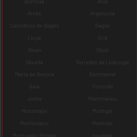
Borredà
Avià
Artés
Argençola
Castellnou de Bages
Sagàs
Lluçà
Orís
Olvan
Olost
Olivella
Torrelles de Llobregat
Maria de Besora
Sentmenat
Gaià
Fontrubí
Jorba
Montmaneu
Montmajor
Montgat
Montesquiu
Montclar
Montcada i Reixac
Igualada