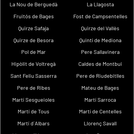
La Nou de Berguedà
La Llagosta
Fruitós de Bages
Fost de Campsentelles
Quirze Safaja
Quirze del Vallès
Quirze de Besora
Quintí de Mediona
Pol de Mar
Pere Sallavinera
Hipòlit de Voltregà
Caldes de Montbui
Sant Feliu Sasserra
Pere de Riudebitlles
Pere de Ribes
Mateu de Bages
Martí Sesgueioles
Martí Sarroca
Martí de Tous
Martí de Centelles
Martí d´Albars
Llorenç Savall