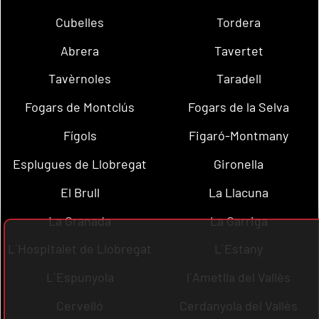
Cubelles
Tordera
Abrera
Tavertet
Tavèrnoles
Taradell
Fogars de Montclús
Fogars de la Selva
Fígols
Figaró-Montmany
Esplugues de Llobregat
Gironella
El Brull
La Llacuna
La Granada
La Garriga
L´Hospitalet de Llobregat
L´Estany
L´Espunyola
l´Ametlla del Vallès
Cervelló
Cerdanyola del Vallès