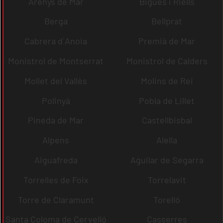
Arenys de Mar
Bigues i Riells
Berga
Bellprat
Cabrera d´Anoia
Premià de Mar
Monistrol de Montserrat
Monistrol de Calders
Mollet del Vallès
Molins de Rei
Polinyà
Pobla de Lillet
Pineda de Mar
Castellbisbal
Alpens
Alella
Aiguafreda
Aguilar de Segarra
Torrelles de Foix
Torrelavit
Torre de Claramunt
Torelló
Santa Coloma de Cervelló
Casserres