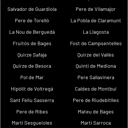
Salvador de Guardiola
Pere de Vilamajor
Pere de Torelló
La Pobla de Claramunt
La Nou de Berguedà
La Llagosta
Fruitós de Bages
Fost de Campsentelles
Quirze Safaja
Quirze del Vallès
Quirze de Besora
Quintí de Mediona
Pol de Mar
Pere Sallavinera
Hipòlit de Voltregà
Caldes de Montbui
Sant Feliu Sasserra
Pere de Riudebitlles
Pere de Ribes
Mateu de Bages
Martí Sesgueioles
Martí Sarroca