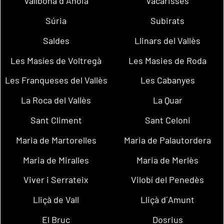
Vallbona d´Anoia
Vacarisses
Súria
Subirats
Saldes
Llinars del Vallès
Les Masíes de Voltregà
Les Masies de Roda
Les Franqueses del Vallès
Les Cabanyes
La Roca del Vallès
La Quar
Sant Climent
Sant Celoni
Maria de Martorelles
Maria de Palautordera
Maria de Miralles
Maria de Merlès
Viver i Serrateix
Vilobí del Penedès
Lliçà de Vall
Lliçà d´Amunt
El Bruc
Dosrius