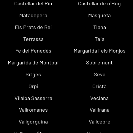
Castellar del Riu
Castellar de n´Hug
Matadepera
Masquefa
Els Prats de Rei
Tiana
Terrassa
Teià
Fe del Penedès
Margarida i els Monjos
Margarida de Montbui
Sobremunt
Sitges
Seva
Orpí
Oristà
Vilalba Sasserra
Veciana
Vallromanes
Vallirana
Vallgorguina
Vallcebre