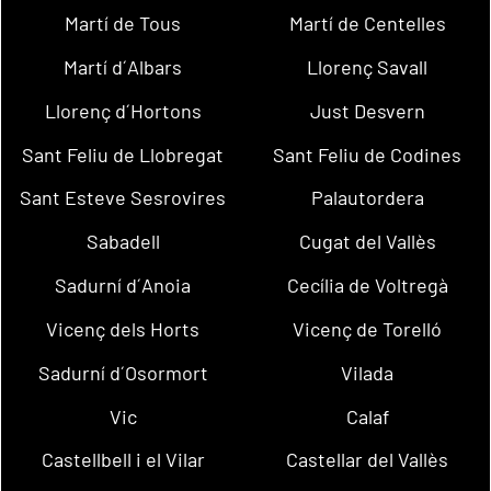
Martí de Tous
Martí de Centelles
Martí d´Albars
Llorenç Savall
Llorenç d´Hortons
Just Desvern
Sant Feliu de Llobregat
Sant Feliu de Codines
Sant Esteve Sesrovires
Palautordera
Sabadell
Cugat del Vallès
Sadurní d´Anoia
Cecília de Voltregà
Vicenç dels Horts
Vicenç de Torelló
Sadurní d´Osormort
Vilada
Vic
Calaf
Castellbell i el Vilar
Castellar del Vallès