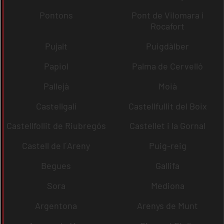
Pontons
Pont de Vilomara i
Rocafort
Pujalt
Puigdàlber
Papiol
Palma de Cervelló
Pallejà
Moià
Castellgalí
Castellfullit del Boix
Castellfollit de Riubregós
Castellet i la Gornal
Castell de l´Areny
Puig-reig
Begues
Gallifa
Sora
Mediona
Argentona
Arenys de Munt