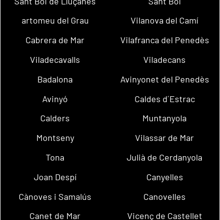
Sant Boi de Lluçanès
Sant Boi
artomeu del Grau
Vilanova del Camí
Cabrera de Mar
Vilafranca del Penedès
Viladecavalls
Viladecans
Badalona
Avinyonet del Penedès
Avinyó
Caldes d´Estrac
Calders
Muntanyola
Montseny
Vilassar de Mar
Tona
Julià de Cerdanyola
Joan Despí
Canyelles
Cànoves i Samalús
Canovelles
Canet de Mar
Vicenç de Castellet