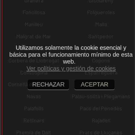
Granera
Gisclareny
Fonollosa
Folgueroles
Manlleu
Malla
Malgrat de Mar
Santpedor
Utilizamos solamente la cookie esencial y
Santa Susanna
Perpètua de Mogoda
básica para el funcionamiento mínimo de esta
Corbera de Llobregat
Copons
web.
Ver políticas y gestión de cookies
Collsuspina
Esparreguera
Cornellà de Llobregat
Gelida
RECHAZAR
ACEPTAR
Navas
Palau-solità i Plegamans
Palafolls
Pacs del Penedès
Rellinars
Rajadell
Premià de Dalt
Prats de Lluçanès