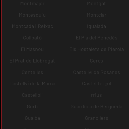
Montmajor
Montgat
Montesquiu
Montclar
Montcada i Reixac
Igualada
Collbató
El Pla del Penedès
El Masnou
Els Hostalets de Pierola
El Prat de Llobregat
Cercs
Centelles
Castellví de Rosanes
Castellví de la Marca
Castellterçol
Castellolí
rrius
Gurb
Guardiola de Berguedà
Gualba
Granollers