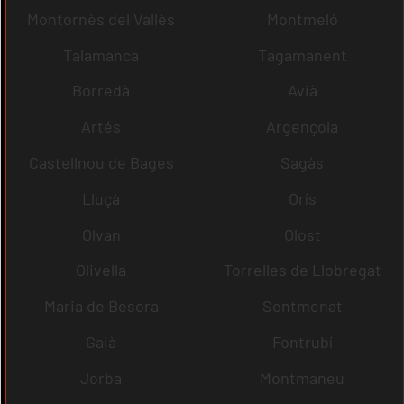
Montornès del Vallès
Montmeló
Talamanca
Tagamanent
Borredà
Avià
Artés
Argençola
Castellnou de Bages
Sagàs
Lluçà
Orís
Olvan
Olost
Olivella
Torrelles de Llobregat
Maria de Besora
Sentmenat
Gaià
Fontrubí
Jorba
Montmaneu