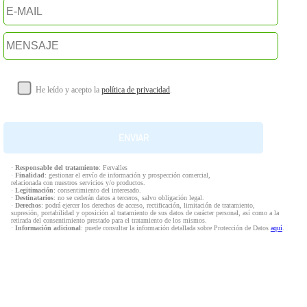
He leído y acepto la
política de privacidad
.
·
Responsable del tratamiento
: Fervalles
·
Finalidad
: gestionar el envío de información y prospección comercial,
relacionada con nuestros servicios y/o productos.
·
Legitimación
: consentimiento del interesado.
·
Destinatarios
: no se cederán datos a terceros, salvo obligación legal.
·
Derechos
: podrá ejercer los derechos de acceso, rectificación, limitación de tratamiento,
supresión, portabilidad y oposición al tratamiento de sus datos de carácter personal, así como a la
retirada del consentimiento prestado para el tratamiento de los mismos.
·
Información adicional
: puede consultar la información detallada sobre Protección de Datos
aquí
.