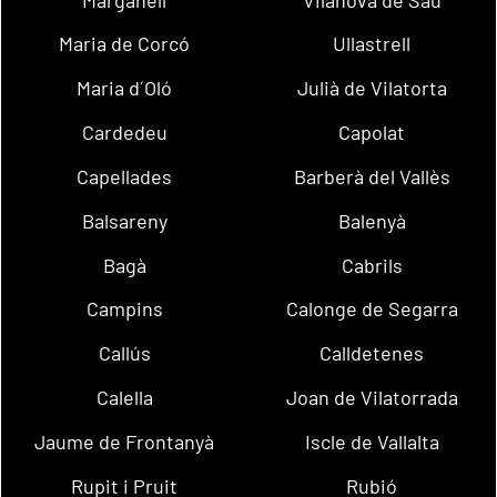
Maria de Corcó
Ullastrell
Maria d´Oló
Julià de Vilatorta
Cardedeu
Capolat
Capellades
Barberà del Vallès
Balsareny
Balenyà
Bagà
Cabrils
Campins
Calonge de Segarra
Callús
Calldetenes
Calella
Joan de Vilatorrada
Jaume de Frontanyà
Iscle de Vallalta
Rupit i Pruit
Rubió