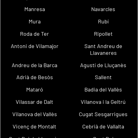
Manresa
Navarcles
Mura
Rubí
Roda de Ter
Ripollet
Antoni de Vilamajor
Sant Andreu de
Llavaneres
Andreu de la Barca
Agustí de Lluçanès
Adrià de Besòs
Sallent
Mataró
Badia del Vallès
Vilassar de Dalt
Vilanova i la Geltrú
Vilanova del Vallès
Cugat Sesgarrigues
Vicenç de Montalt
Cebrià de Vallalta