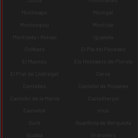
Jorba
Montmaneu
Montmajor
Montgat
Montesquiu
Montclar
Montcada i Reixac
Igualada
Collbató
El Pla del Penedès
El Masnou
Els Hostalets de Pierola
El Prat de Llobregat
Cercs
Centelles
Castellví de Rosanes
Castellví de la Marca
Castellterçol
Castellolí
rrius
Gurb
Guardiola de Berguedà
Gualba
Granollers