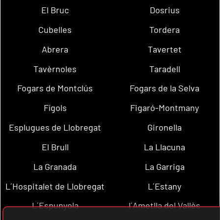
El Bruc
Dosrius
Cubelles
Tordera
Abrera
Tavertet
Tavèrnoles
Taradell
Fogars de Montclús
Fogars de la Selva
Fígols
Figaró-Montmany
Esplugues de Llobregat
Gironella
El Brull
La Llacuna
La Granada
La Garriga
L´Hospitalet de Llobregat
L´Estany
L´Espunyola
l´Ametlla del Vallès