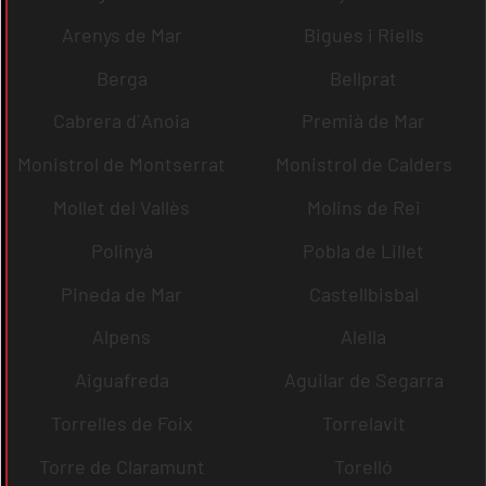
Arenys de Mar
Bigues i Riells
Berga
Bellprat
Cabrera d´Anoia
Premià de Mar
Monistrol de Montserrat
Monistrol de Calders
Mollet del Vallès
Molins de Rei
Polinyà
Pobla de Lillet
Pineda de Mar
Castellbisbal
Alpens
Alella
Aiguafreda
Aguilar de Segarra
Torrelles de Foix
Torrelavit
Torre de Claramunt
Torelló