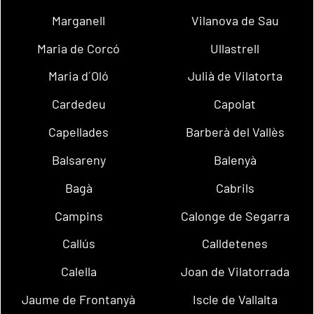
Marganell
Vilanova de Sau
Maria de Corcó
Ullastrell
Maria d´Oló
Julià de Vilatorta
Cardedeu
Capolat
Capellades
Barberà del Vallès
Balsareny
Balenyà
Bagà
Cabrils
Campins
Calonge de Segarra
Callús
Calldetenes
Calella
Joan de Vilatorrada
Jaume de Frontanyà
Iscle de Vallalta