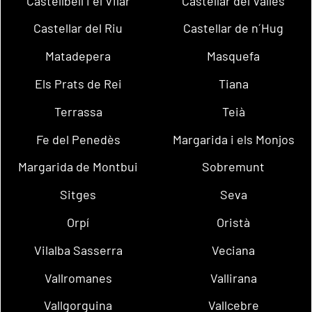
Castellbell i el Vilar
Castellar del Vallès
Castellar del Riu
Castellar de n´Hug
Matadepera
Masquefa
Els Prats de Rei
Tiana
Terrassa
Teià
Fe del Penedès
Margarida i els Monjos
Margarida de Montbui
Sobremunt
Sitges
Seva
Orpí
Oristà
Vilalba Sasserra
Veciana
Vallromanes
Vallirana
Vallgorguina
Vallcebre