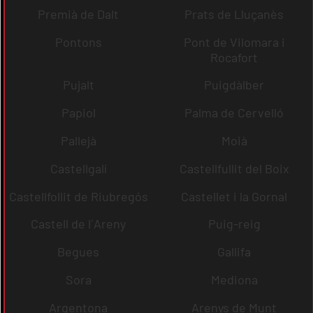
Premià de Dalt
Prats de Lluçanès
Pontons
Pont de Vilomara i
Rocafort
Pujalt
Puigdàlber
Papiol
Palma de Cervelló
Pallejà
Moià
Castellgalí
Castellfullit del Boix
Castellfollit de Riubregós
Castellet i la Gornal
Castell de l´Areny
Puig-reig
Begues
Gallifa
Sora
Mediona
Argentona
Arenys de Munt