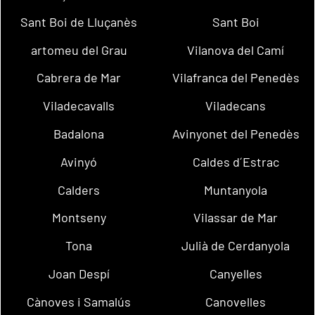
Sant Boi de Lluçanès
Sant Boi
artomeu del Grau
Vilanova del Camí
Cabrera de Mar
Vilafranca del Penedès
Viladecavalls
Viladecans
Badalona
Avinyonet del Penedès
Avinyó
Caldes d´Estrac
Calders
Muntanyola
Montseny
Vilassar de Mar
Tona
Julià de Cerdanyola
Joan Despí
Canyelles
Cànoves i Samalús
Canovelles