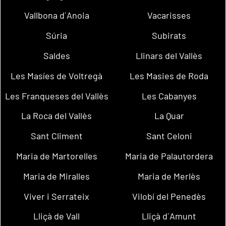
Vallbona d´Anoia
Vacarisses
Súria
Subirats
Saldes
Llinars del Vallès
Les Masíes de Voltregà
Les Masies de Roda
Les Franqueses del Vallès
Les Cabanyes
La Roca del Vallès
La Quar
Sant Climent
Sant Celoni
Maria de Martorelles
Maria de Palautordera
Maria de Miralles
Maria de Merlès
Viver i Serrateix
Vilobí del Penedès
Lliçà de Vall
Lliçà d´Amunt