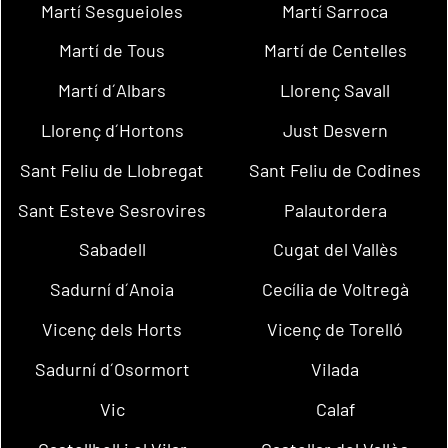
Martí Sesgueioles
Martí Sarroca
Martí de Tous
Martí de Centelles
Martí d´Albars
Llorenç Savall
Llorenç d´Hortons
Just Desvern
Sant Feliu de Llobregat
Sant Feliu de Codines
Sant Esteve Sesrovires
Palautordera
Sabadell
Cugat del Vallès
Sadurní d´Anoia
Cecília de Voltregà
Vicenç dels Horts
Vicenç de Torelló
Sadurní d´Osormort
Vilada
Vic
Calaf