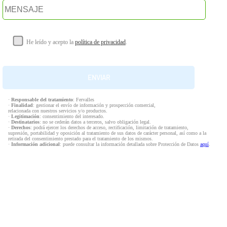
He leído y acepto la
política de privacidad
.
·
Responsable del tratamiento
: Fervalles
·
Finalidad
: gestionar el envío de información y prospección comercial,
relacionada con nuestros servicios y/o productos.
·
Legitimación
: consentimiento del interesado.
·
Destinatarios
: no se cederán datos a terceros, salvo obligación legal.
·
Derechos
: podrá ejercer los derechos de acceso, rectificación, limitación de tratamiento,
supresión, portabilidad y oposición al tratamiento de sus datos de carácter personal, así como a la
retirada del consentimiento prestado para el tratamiento de los mismos.
·
Información adicional
: puede consultar la información detallada sobre Protección de Datos
aquí
.