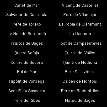
Canet de Mar
Vicenç de Castellet
Salvador de Guardiola
Pere de Vilamajor
Pere de Torelló
La Pobla de Claramunt
La Nou de Berguedà
La Llagosta
Fruitós de Bages
Fost de Campsentelles
Quirze Safaja
Quirze del Vallès
Quirze de Besora
Quintí de Mediona
Pol de Mar
Pere Sallavinera
Hipòlit de Voltregà
Caldes de Montbui
Sant Feliu Sasserra
Pere de Riudebitlles
Pere de Ribes
Mateu de Bages