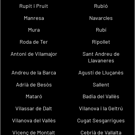
Rupit i Pruit
Rubió
Manresa
Navarcles
Mura
Rubí
Roda de Ter
Ripollet
Antoni de Vilamajor
Sant Andreu de
Llavaneres
Andreu de la Barca
Agustí de Lluçanès
Adrià de Besòs
Sallent
Mataró
Badia del Vallès
Vilassar de Dalt
Vilanova i la Geltrú
Vilanova del Vallès
Cugat Sesgarrigues
Vicenç de Montalt
Cebrià de Vallalta