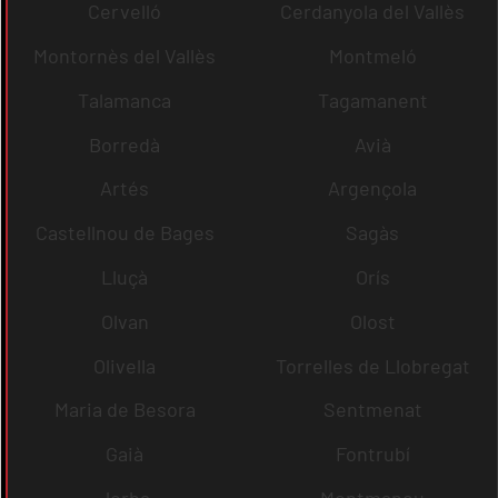
Cervelló
Cerdanyola del Vallès
Montornès del Vallès
Montmeló
Talamanca
Tagamanent
Borredà
Avià
Artés
Argençola
Castellnou de Bages
Sagàs
Lluçà
Orís
Olvan
Olost
Olivella
Torrelles de Llobregat
Maria de Besora
Sentmenat
Gaià
Fontrubí