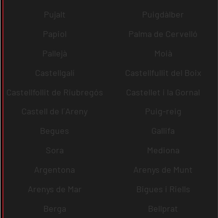
Pujalt
Puigdàlber
Papiol
Palma de Cervelló
Pallejà
Moià
Castellgalí
Castellfullit del Boix
Castellfollit de Riubregós
Castellet i la Gornal
Castell de l´Areny
Puig-reig
Begues
Gallifa
Sora
Mediona
Argentona
Arenys de Munt
Arenys de Mar
Bigues i Riells
Berga
Bellprat