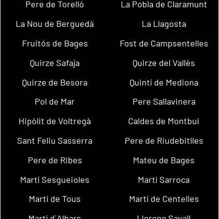
Pere de Torelló
La Pobla de Claramunt
La Nou de Berguedà
La Llagosta
Fruitós de Bages
Fost de Campsentelles
Quirze Safaja
Quirze del Vallès
Quirze de Besora
Quintí de Mediona
Pol de Mar
Pere Sallavinera
Hipòlit de Voltregà
Caldes de Montbui
Sant Feliu Sasserra
Pere de Riudebitlles
Pere de Ribes
Mateu de Bages
Martí Sesgueioles
Martí Sarroca
Martí de Tous
Martí de Centelles
Martí d´Albars
Llorenç Savall