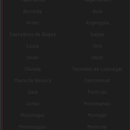
Borredà
Avià
Artés
Argençola
Castellnou de Bages
Sagàs
Lluçà
Orís
Olvan
Olost
Olivella
Torrelles de Llobregat
Maria de Besora
Sentmenat
Gaià
Fontrubí
Jorba
Montmaneu
Montmajor
Montgat
Montesquiu
Montclar