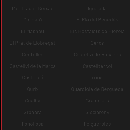
Montcada i Reixac
Igualada
Collbató
El Pla del Penedès
El Masnou
Els Hostalets de Pierola
El Prat de Llobregat
Cercs
Centelles
Castellví de Rosanes
Castellví de la Marca
Castellterçol
Castellolí
rrius
Gurb
Guardiola de Berguedà
Gualba
Granollers
Granera
Gisclareny
Fonollosa
Folgueroles