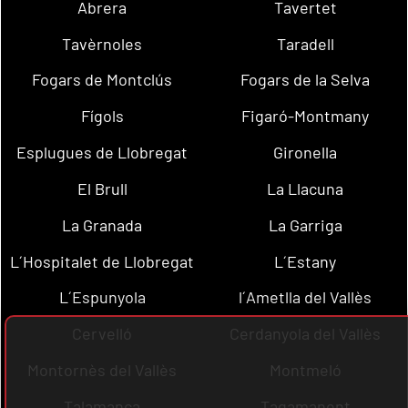
Abrera
Tavertet
Tavèrnoles
Taradell
Fogars de Montclús
Fogars de la Selva
Fígols
Figaró-Montmany
Esplugues de Llobregat
Gironella
El Brull
La Llacuna
La Granada
La Garriga
L´Hospitalet de Llobregat
L´Estany
L´Espunyola
l´Ametlla del Vallès
Cervelló
Cerdanyola del Vallès
Montornès del Vallès
Montmeló
Talamanca
Tagamanent