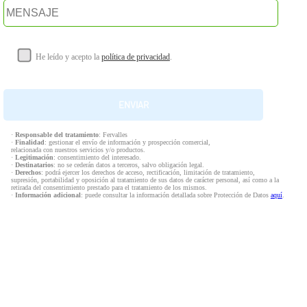
He leído y acepto la
política de privacidad
.
·
Responsable del tratamiento
: Fervalles
·
Finalidad
: gestionar el envío de información y prospección comercial,
relacionada con nuestros servicios y/o productos.
·
Legitimación
: consentimiento del interesado.
·
Destinatarios
: no se cederán datos a terceros, salvo obligación legal.
·
Derechos
: podrá ejercer los derechos de acceso, rectificación, limitación de tratamiento,
supresión, portabilidad y oposición al tratamiento de sus datos de carácter personal, así como a la
retirada del consentimiento prestado para el tratamiento de los mismos.
·
Información adicional
: puede consultar la información detallada sobre Protección de Datos
aquí
.