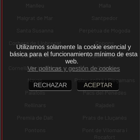
Manlleu
Malla
Malgrat de Mar
Santpedor
Santa Susanna
Perpètua de Mogoda
Corbera de Llobregat
Copons
Utilizamos solamente la cookie esencial y
básica para el funcionamiento mínimo de esta
Collsuspina
Esparreguera
web.
Cornellà de Llobregat
Gelida
Ver políticas y gestión de cookies
Navas
Palau-solità i Plegamans
RECHAZAR
ACEPTAR
Palafolls
Pacs del Penedès
Rellinars
Rajadell
Premià de Dalt
Prats de Lluçanès
Pontons
Pont de Vilomara i
Rocafort