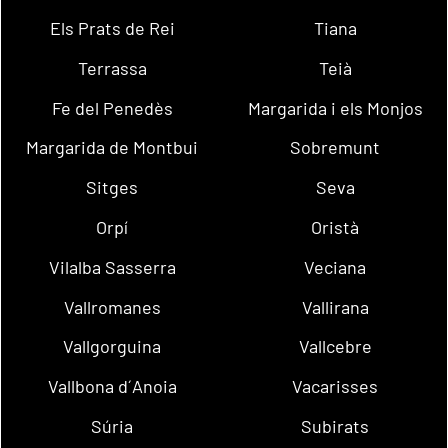
Els Prats de Rei
Tiana
Terrassa
Teià
Fe del Penedès
Margarida i els Monjos
Margarida de Montbui
Sobremunt
Sitges
Seva
Orpí
Oristà
Vilalba Sasserra
Veciana
Vallromanes
Vallirana
Vallgorguina
Vallcebre
Vallbona d´Anoia
Vacarisses
Súria
Subirats