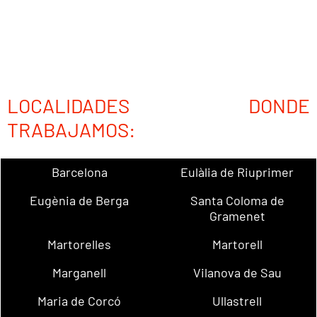
LOCALIDADES DONDE
TRABAJAMOS:
Barcelona
Eulàlia de Riuprimer
Eugènia de Berga
Santa Coloma de
Gramenet
Martorelles
Martorell
Marganell
Vilanova de Sau
Maria de Corcó
Ullastrell