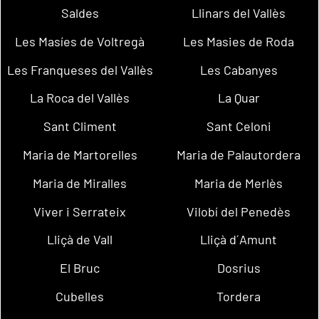
Saldes
Llinars del Vallès
Les Masíes de Voltregà
Les Masies de Roda
Les Franqueses del Vallès
Les Cabanyes
La Roca del Vallès
La Quar
Sant Climent
Sant Celoni
Maria de Martorelles
Maria de Palautordera
Maria de Miralles
Maria de Merlès
Viver i Serrateix
Vilobí del Penedès
Lliçà de Vall
Lliçà d´Amunt
El Bruc
Dosrius
Cubelles
Tordera