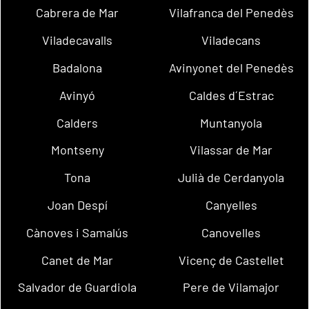
Cabrera de Mar
Vilafranca del Penedès
Viladecavalls
Viladecans
Badalona
Avinyonet del Penedès
Avinyó
Caldes d´Estrac
Calders
Muntanyola
Montseny
Vilassar de Mar
Tona
Julià de Cerdanyola
Joan Despí
Canyelles
Cànoves i Samalús
Canovelles
Canet de Mar
Vicenç de Castellet
Salvador de Guardiola
Pere de Vilamajor