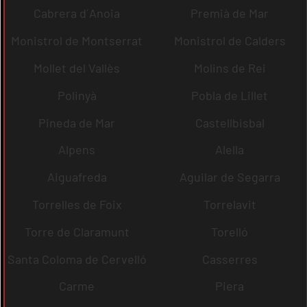
Cabrera d´Anoia
Premià de Mar
Monistrol de Montserrat
Monistrol de Calders
Mollet del Vallès
Molins de Rei
Polinyà
Pobla de Lillet
Pineda de Mar
Castellbisbal
Alpens
Alella
Aiguafreda
Aguilar de Segarra
Torrelles de Foix
Torrelavit
Torre de Claramunt
Torelló
Santa Coloma de Cervelló
Casserres
Carme
Piera