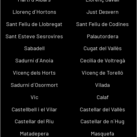
Llorenç d´Hortons
Just Desvern
Sant Feliu de Llobregat
Sant Feliu de Codines
Sant Esteve Sesrovires
Palautordera
Sabadell
Cugat del Vallès
Sadurní d´Anoia
Cecília de Voltregà
Vicenç dels Horts
Vicenç de Torelló
Sadurní d´Osormort
Vilada
Vic
Calaf
Castellbell i el Vilar
Castellar del Vallès
Castellar del Riu
Castellar de n´Hug
Matadepera
Masquefa