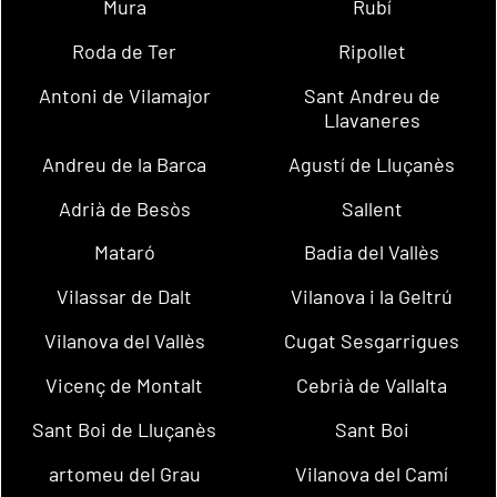
Mura
Rubí
Roda de Ter
Ripollet
Antoni de Vilamajor
Sant Andreu de
Llavaneres
Andreu de la Barca
Agustí de Lluçanès
Adrià de Besòs
Sallent
Mataró
Badia del Vallès
Vilassar de Dalt
Vilanova i la Geltrú
Vilanova del Vallès
Cugat Sesgarrigues
Vicenç de Montalt
Cebrià de Vallalta
Sant Boi de Lluçanès
Sant Boi
artomeu del Grau
Vilanova del Camí