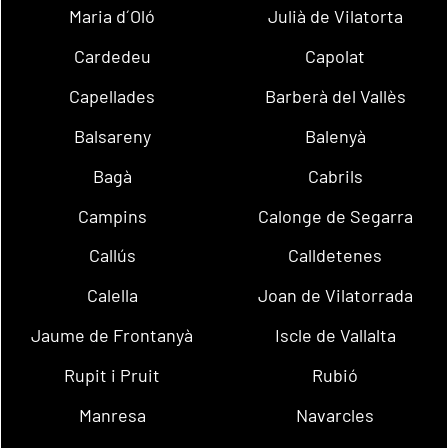
Maria d´Oló
Julià de Vilatorta
Cardedeu
Capolat
Capellades
Barberà del Vallès
Balsareny
Balenyà
Bagà
Cabrils
Campins
Calonge de Segarra
Callús
Calldetenes
Calella
Joan de Vilatorrada
Jaume de Frontanyà
Iscle de Vallalta
Rupit i Pruit
Rubió
Manresa
Navarcles