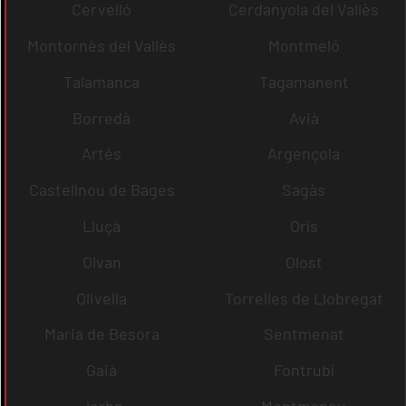
Cervelló
Cerdanyola del Vallès
Montornès del Vallès
Montmeló
Talamanca
Tagamanent
Borredà
Avià
Artés
Argençola
Castellnou de Bages
Sagàs
Lluçà
Orís
Olvan
Olost
Olivella
Torrelles de Llobregat
Maria de Besora
Sentmenat
Gaià
Fontrubí