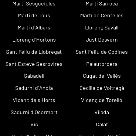
Martí Sesgueioles
Martí Sarroca
Martí de Tous
Martí de Centelles
Martí d´Albars
Llorenç Savall
Llorenç d´Hortons
Just Desvern
Sant Feliu de Llobregat
Sant Feliu de Codines
Sant Esteve Sesrovires
Palautordera
Sabadell
Cugat del Vallès
Sadurní d´Anoia
Cecília de Voltregà
Vicenç dels Horts
Vicenç de Torelló
Sadurní d´Osormort
Vilada
Vic
Calaf