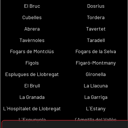
El Bruc
Dosrius
Cubelles
Tordera
Abrera
Tavertet
Tavèrnoles
Taradell
Fogars de Montclús
Fogars de la Selva
Fígols
Figaró-Montmany
Esplugues de Llobregat
Gironella
El Brull
La Llacuna
La Granada
La Garriga
L´Hospitalet de Llobregat
L´Estany
L´Espunyola
l´Ametlla del Vallès