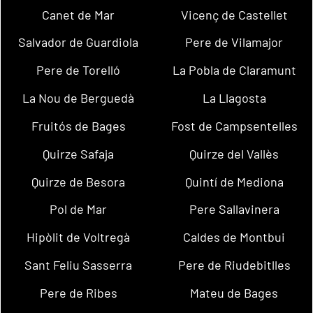
Canet de Mar
Vicenç de Castellet
Salvador de Guardiola
Pere de Vilamajor
Pere de Torelló
La Pobla de Claramunt
La Nou de Berguedà
La Llagosta
Fruitós de Bages
Fost de Campsentelles
Quirze Safaja
Quirze del Vallès
Quirze de Besora
Quintí de Mediona
Pol de Mar
Pere Sallavinera
Hipòlit de Voltregà
Caldes de Montbui
Sant Feliu Sasserra
Pere de Riudebitlles
Pere de Ribes
Mateu de Bages