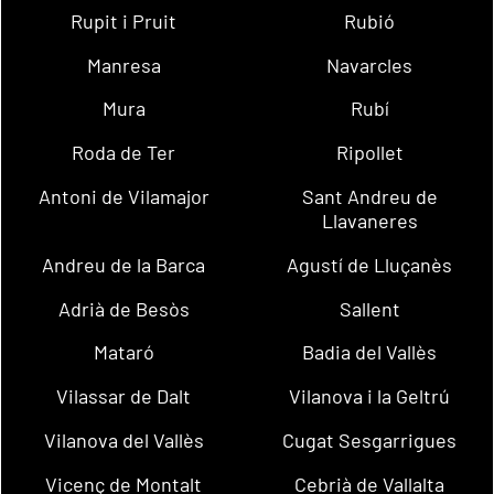
Rupit i Pruit
Rubió
Manresa
Navarcles
Mura
Rubí
Roda de Ter
Ripollet
Antoni de Vilamajor
Sant Andreu de
Llavaneres
Andreu de la Barca
Agustí de Lluçanès
Adrià de Besòs
Sallent
Mataró
Badia del Vallès
Vilassar de Dalt
Vilanova i la Geltrú
Vilanova del Vallès
Cugat Sesgarrigues
Vicenç de Montalt
Cebrià de Vallalta