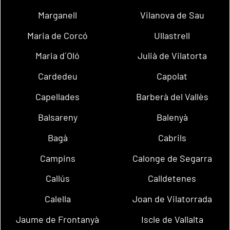
Marganell
Vilanova de Sau
Maria de Corcó
Ullastrell
Maria d´Oló
Julià de Vilatorta
Cardedeu
Capolat
Capellades
Barberà del Vallès
Balsareny
Balenyà
Bagà
Cabrils
Campins
Calonge de Segarra
Callús
Calldetenes
Calella
Joan de Vilatorrada
Jaume de Frontanyà
Iscle de Vallalta