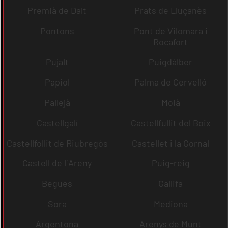
Premià de Dalt
Prats de Lluçanès
Pontons
Pont de Vilomara i
Rocafort
Pujalt
Puigdàlber
Papiol
Palma de Cervelló
Pallejà
Moià
Castellgalí
Castellfullit del Boix
Castellfollit de Riubregós
Castellet i la Gornal
Castell de l´Areny
Puig-reig
Begues
Gallifa
Sora
Mediona
Argentona
Arenys de Munt