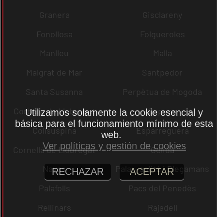
Granera
Gisclareny
Fonollosa
Folgueroles
Manlleu
Malla
Malgrat de Mar
Santpedor
Santa Susanna
Perpètua de Mogoda
Corbera de Llobregat
Copons
Utilizamos solamente la cookie esencial y
básica para el funcionamiento mínimo de esta
Collsuspina
Esparreguera
web.
Ver políticas y gestión de cookies
Cornellà de Llobregat
Gelida
Navas
Palau-solità i Plegamans
RECHAZAR
ACEPTAR
Palafolls
Pacs del Penedès
Rellinars
Rajadell