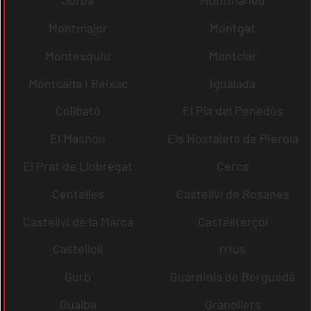
Jorba
Montmaneu
Montmajor
Montgat
Montesquiu
Montclar
Montcada i Reixac
Igualada
Collbató
El Pla del Penedès
El Masnou
Els Hostalets de Pierola
El Prat de Llobregat
Cercs
Centelles
Castellví de Rosanes
Castellví de la Marca
Castellterçol
Castellolí
rrius
Gurb
Guardiola de Berguedà
Gualba
Granollers