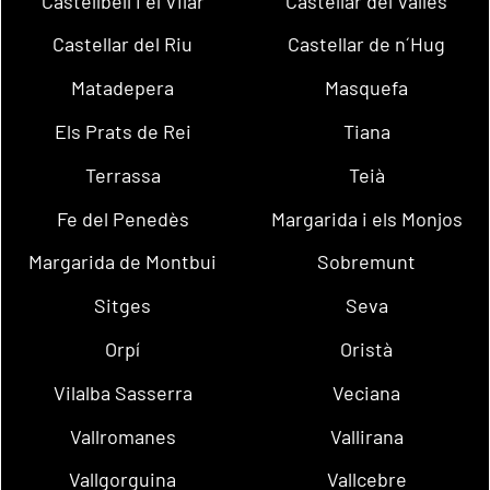
Castellbell i el Vilar
Castellar del Vallès
Castellar del Riu
Castellar de n´Hug
Matadepera
Masquefa
Els Prats de Rei
Tiana
Terrassa
Teià
Fe del Penedès
Margarida i els Monjos
Margarida de Montbui
Sobremunt
Sitges
Seva
Orpí
Oristà
Vilalba Sasserra
Veciana
Vallromanes
Vallirana
Vallgorguina
Vallcebre