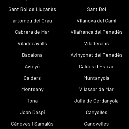
Sant Boi de Lluçanès
Sant Boi
artomeu del Grau
Vilanova del Camí
Cabrera de Mar
Vilafranca del Penedès
Viladecavalls
Viladecans
Badalona
Avinyonet del Penedès
Avinyó
Caldes d´Estrac
Calders
Muntanyola
Montseny
Vilassar de Mar
Tona
Julià de Cerdanyola
Joan Despí
Canyelles
Cànoves i Samalús
Canovelles