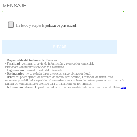
He leído y acepto la
política de privacidad
.
·
Responsable del tratamiento
: Fervalles
·
Finalidad
: gestionar el envío de información y prospección comercial,
relacionada con nuestros servicios y/o productos.
·
Legitimación
: consentimiento del interesado.
·
Destinatarios
: no se cederán datos a terceros, salvo obligación legal.
·
Derechos
: podrá ejercer los derechos de acceso, rectificación, limitación de tratamiento,
supresión, portabilidad y oposición al tratamiento de sus datos de carácter personal, así como a la
retirada del consentimiento prestado para el tratamiento de los mismos.
·
Información adicional
: puede consultar la información detallada sobre Protección de Datos
aquí
.