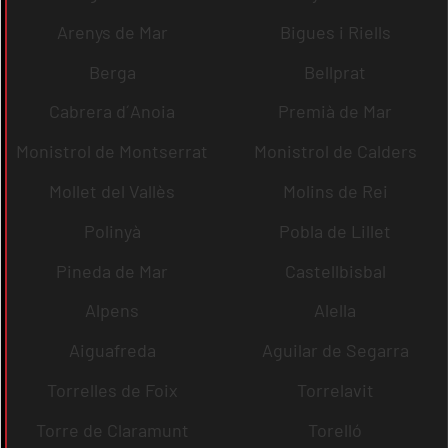
Arenys de Mar
Bigues i Riells
Berga
Bellprat
Cabrera d´Anoia
Premià de Mar
Monistrol de Montserrat
Monistrol de Calders
Mollet del Vallès
Molins de Rei
Polinyà
Pobla de Lillet
Pineda de Mar
Castellbisbal
Alpens
Alella
Aiguafreda
Aguilar de Segarra
Torrelles de Foix
Torrelavit
Torre de Claramunt
Torelló