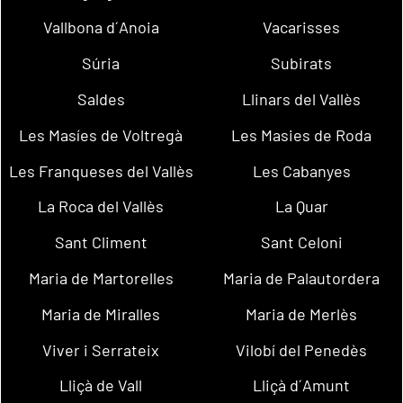
Vallbona d´Anoia
Vacarisses
Súria
Subirats
Saldes
Llinars del Vallès
Les Masíes de Voltregà
Les Masies de Roda
Les Franqueses del Vallès
Les Cabanyes
La Roca del Vallès
La Quar
Sant Climent
Sant Celoni
Maria de Martorelles
Maria de Palautordera
Maria de Miralles
Maria de Merlès
Viver i Serrateix
Vilobí del Penedès
Lliçà de Vall
Lliçà d´Amunt