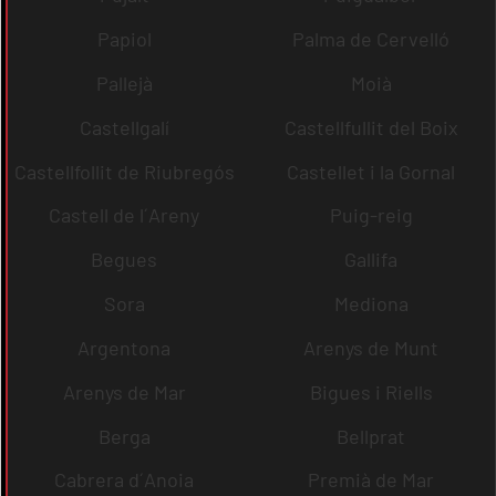
Papiol
Palma de Cervelló
Pallejà
Moià
Castellgalí
Castellfullit del Boix
Castellfollit de Riubregós
Castellet i la Gornal
Castell de l´Areny
Puig-reig
Begues
Gallifa
Sora
Mediona
Argentona
Arenys de Munt
Arenys de Mar
Bigues i Riells
Berga
Bellprat
Cabrera d´Anoia
Premià de Mar