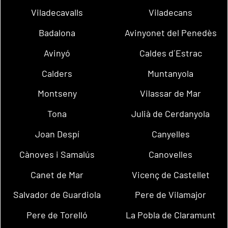
Viladecavalls
Viladecans
Badalona
Avinyonet del Penedès
Avinyó
Caldes d´Estrac
Calders
Muntanyola
Montseny
Vilassar de Mar
Tona
Julià de Cerdanyola
Joan Despí
Canyelles
Cànoves i Samalús
Canovelles
Canet de Mar
Vicenç de Castellet
Salvador de Guardiola
Pere de Vilamajor
Pere de Torelló
La Pobla de Claramunt