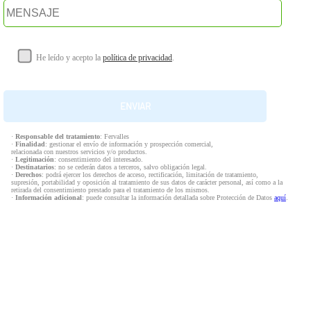
He leído y acepto la
política de privacidad
.
·
Responsable del tratamiento
: Fervalles
·
Finalidad
: gestionar el envío de información y prospección comercial,
relacionada con nuestros servicios y/o productos.
·
Legitimación
: consentimiento del interesado.
·
Destinatarios
: no se cederán datos a terceros, salvo obligación legal.
·
Derechos
: podrá ejercer los derechos de acceso, rectificación, limitación de tratamiento,
supresión, portabilidad y oposición al tratamiento de sus datos de carácter personal, así como a la
retirada del consentimiento prestado para el tratamiento de los mismos.
·
Información adicional
: puede consultar la información detallada sobre Protección de Datos
aquí
.