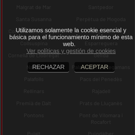
Malgrat de Mar
Santpedor
Santa Susanna
Perpètua de Mogoda
Utilizamos solamente la cookie esencial y
Corbera de Llobregat
Copons
básica para el funcionamiento mínimo de esta
Collsuspina
Esparreguera
web.
Ver políticas y gestión de cookies
Cornellà de Llobregat
Gelida
RECHAZAR
ACEPTAR
Navas
Palau-solità i Plegamans
Palafolls
Pacs del Penedès
Rellinars
Rajadell
Premià de Dalt
Prats de Lluçanès
Pontons
Pont de Vilomara i
Rocafort
Pujalt
Puigdàlber