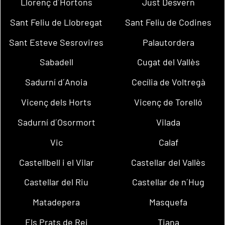
Llorenç d´Hortons
Just Desvern
Sant Feliu de Llobregat
Sant Feliu de Codines
Sant Esteve Sesrovires
Palautordera
Sabadell
Cugat del Vallès
Sadurní d´Anoia
Cecília de Voltregà
Vicenç dels Horts
Vicenç de Torelló
Sadurní d´Osormort
Vilada
Vic
Calaf
Castellbell i el Vilar
Castellar del Vallès
Castellar del Riu
Castellar de n´Hug
Matadepera
Masquefa
Els Prats de Rei
Tiana