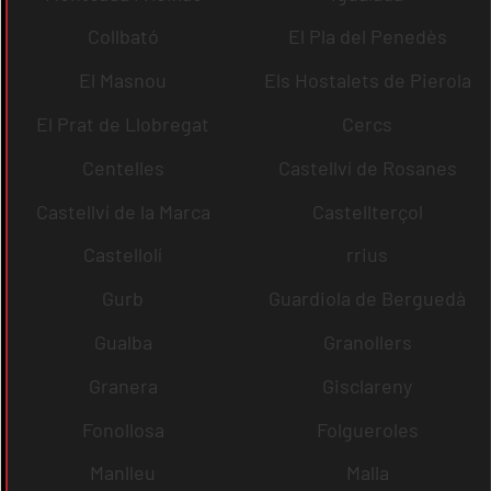
Collbató
El Pla del Penedès
El Masnou
Els Hostalets de Pierola
El Prat de Llobregat
Cercs
Centelles
Castellví de Rosanes
Castellví de la Marca
Castellterçol
Castellolí
rrius
Gurb
Guardiola de Berguedà
Gualba
Granollers
Granera
Gisclareny
Fonollosa
Folgueroles
Manlleu
Malla