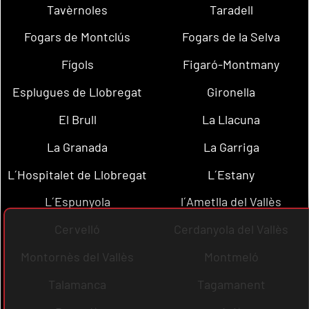
Tavèrnoles
Taradell
Fogars de Montclús
Fogars de la Selva
Fígols
Figaró-Montmany
Esplugues de Llobregat
Gironella
El Brull
La Llacuna
La Granada
La Garriga
L´Hospitalet de Llobregat
L´Estany
L´Espunyola
l´Ametlla del Vallès
Cervelló
Cerdanyola del Vallès
Montornès del Vallès
Montmeló
Talamanca
Tagamanent