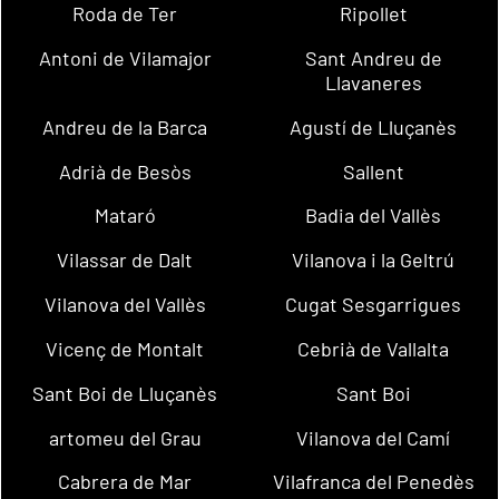
Roda de Ter
Ripollet
Antoni de Vilamajor
Sant Andreu de
Llavaneres
Andreu de la Barca
Agustí de Lluçanès
Adrià de Besòs
Sallent
Mataró
Badia del Vallès
Vilassar de Dalt
Vilanova i la Geltrú
Vilanova del Vallès
Cugat Sesgarrigues
Vicenç de Montalt
Cebrià de Vallalta
Sant Boi de Lluçanès
Sant Boi
artomeu del Grau
Vilanova del Camí
Cabrera de Mar
Vilafranca del Penedès