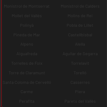
Monistrol de Montserrat
Monistrol de Calders
Mollet del Vallès
Molins de Rei
Polinyà
Pobla de Lillet
Pineda de Mar
Castellbisbal
Alpens
Alella
Aiguafreda
Aguilar de Segarra
Torrelles de Foix
Torrelavit
Torre de Claramunt
Torelló
Santa Coloma de Cervelló
Casserres
Carme
Piera
Perafita
Parets del Vallès