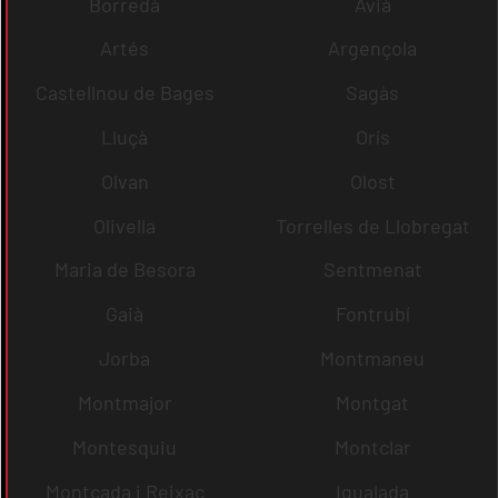
Borredà
Avià
Artés
Argençola
Castellnou de Bages
Sagàs
Lluçà
Orís
Olvan
Olost
Olivella
Torrelles de Llobregat
Maria de Besora
Sentmenat
Gaià
Fontrubí
Jorba
Montmaneu
Montmajor
Montgat
Montesquiu
Montclar
Montcada i Reixac
Igualada