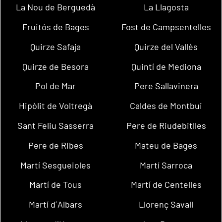
La Nou de Berguedà
La Llagosta
Fruitós de Bages
Fost de Campsentelles
Quirze Safaja
Quirze del Vallès
Quirze de Besora
Quintí de Mediona
Pol de Mar
Pere Sallavinera
Hipòlit de Voltregà
Caldes de Montbui
Sant Feliu Sasserra
Pere de Riudebitlles
Pere de Ribes
Mateu de Bages
Martí Sesgueioles
Martí Sarroca
Martí de Tous
Martí de Centelles
Martí d´Albars
Llorenç Savall