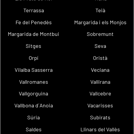
Terrassa
Teià
Fe del Penedès
Margarida i els Monjos
Margarida de Montbui
Sobremunt
Sitges
Seva
Orpí
Oristà
Vilalba Sasserra
Veciana
Vallromanes
Vallirana
Vallgorguina
Vallcebre
Vallbona d´Anoia
Vacarisses
Súria
Subirats
Saldes
Llinars del Vallès