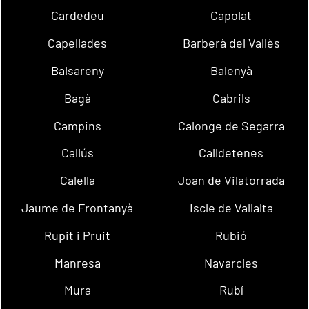
Cardedeu
Capolat
Capellades
Barberà del Vallès
Balsareny
Balenyà
Bagà
Cabrils
Campins
Calonge de Segarra
Callús
Calldetenes
Calella
Joan de Vilatorrada
Jaume de Frontanyà
Iscle de Vallalta
Rupit i Pruit
Rubió
Manresa
Navarcles
Mura
Rubí