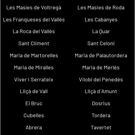
Les Masíes de Voltregà
Les Masies de Roda
Les Franqueses del Vallès
Les Cabanyes
La Roca del Vallès
La Quar
Sant Climent
Sant Celoni
Maria de Martorelles
Maria de Palautordera
Maria de Miralles
Maria de Merlès
Viver i Serrateix
Vilobí del Penedès
Lliçà de Vall
Lliçà d´Amunt
El Bruc
Dosrius
Cubelles
Tordera
Abrera
Tavertet