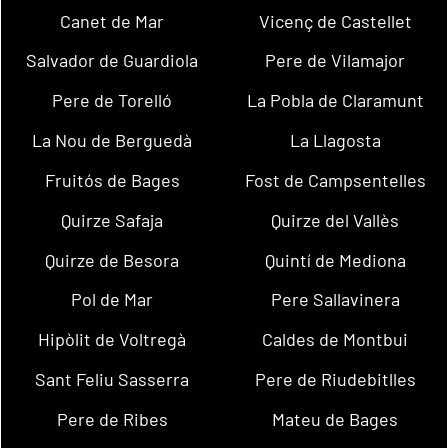
Canet de Mar
Vicenç de Castellet
Salvador de Guardiola
Pere de Vilamajor
Pere de Torelló
La Pobla de Claramunt
La Nou de Berguedà
La Llagosta
Fruitós de Bages
Fost de Campsentelles
Quirze Safaja
Quirze del Vallès
Quirze de Besora
Quintí de Mediona
Pol de Mar
Pere Sallavinera
Hipòlit de Voltregà
Caldes de Montbui
Sant Feliu Sasserra
Pere de Riudebitlles
Pere de Ribes
Mateu de Bages