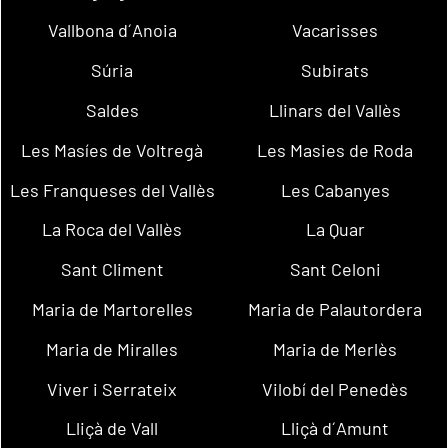
Vallbona d´Anoia
Vacarisses
Súria
Subirats
Saldes
Llinars del Vallès
Les Masíes de Voltregà
Les Masies de Roda
Les Franqueses del Vallès
Les Cabanyes
La Roca del Vallès
La Quar
Sant Climent
Sant Celoni
Maria de Martorelles
Maria de Palautordera
Maria de Miralles
Maria de Merlès
Viver i Serrateix
Vilobí del Penedès
Lliçà de Vall
Lliçà d´Amunt