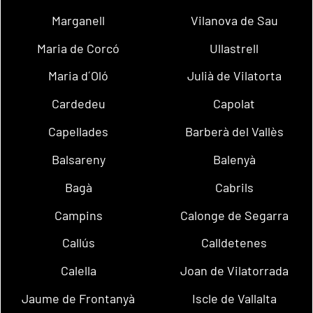
Marganell
Vilanova de Sau
Maria de Corcó
Ullastrell
Maria d´Oló
Julià de Vilatorta
Cardedeu
Capolat
Capellades
Barberà del Vallès
Balsareny
Balenyà
Bagà
Cabrils
Campins
Calonge de Segarra
Callús
Calldetenes
Calella
Joan de Vilatorrada
Jaume de Frontanyà
Iscle de Vallalta