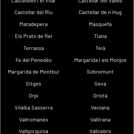
Castellbell i el Vilar
Castellar del Vallès
Castellar del Riu
Castellar de n´Hug
Matadepera
Masquefa
Els Prats de Rei
Tiana
Terrassa
Teià
Fe del Penedès
Margarida i els Monjos
Margarida de Montbui
Sobremunt
Sitges
Seva
Orpí
Oristà
Vilalba Sasserra
Veciana
Vallromanes
Vallirana
Vallgorguina
Vallcebre