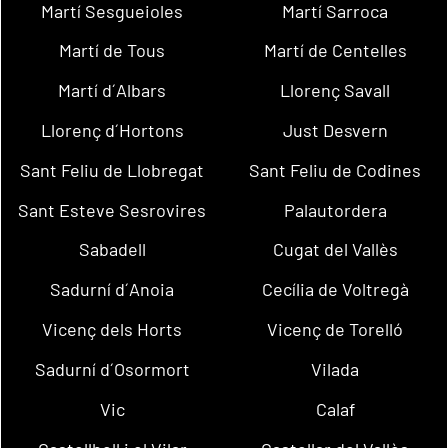
Martí Sesgueioles
Martí Sarroca
Martí de Tous
Martí de Centelles
Martí d´Albars
Llorenç Savall
Llorenç d´Hortons
Just Desvern
Sant Feliu de Llobregat
Sant Feliu de Codines
Sant Esteve Sesrovires
Palautordera
Sabadell
Cugat del Vallès
Sadurní d´Anoia
Cecília de Voltregà
Vicenç dels Horts
Vicenç de Torelló
Sadurní d´Osormort
Vilada
Vic
Calaf