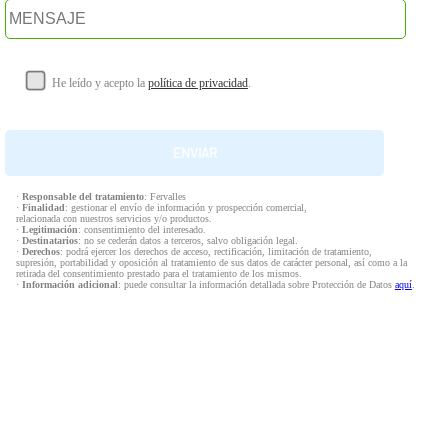
He leído y acepto la
política de privacidad
.
·
Responsable del tratamiento
: Fervalles
·
Finalidad
: gestionar el envío de información y prospección comercial,
relacionada con nuestros servicios y/o productos.
·
Legitimación
: consentimiento del interesado.
·
Destinatarios
: no se cederán datos a terceros, salvo obligación legal.
·
Derechos
: podrá ejercer los derechos de acceso, rectificación, limitación de tratamiento,
supresión, portabilidad y oposición al tratamiento de sus datos de carácter personal, así como a la
retirada del consentimiento prestado para el tratamiento de los mismos.
·
Información adicional
: puede consultar la información detallada sobre Protección de Datos
aquí
.