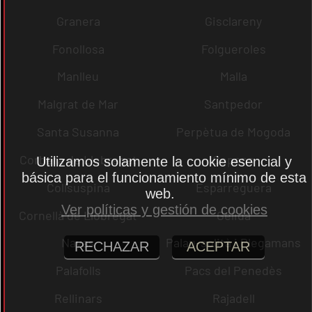
Granera
Gisclareny
Fonollosa
Folgueroles
Manlleu
Malla
Malgrat de Mar
Santpedor
Santa Susanna
Perpètua de Mogoda
Corbera de Llobregat
Copons
Utilizamos solamente la cookie esencial y
básica para el funcionamiento mínimo de esta
Collsuspina
Esparreguera
web.
Ver políticas y gestión de cookies
Cornellà de Llobregat
Gelida
Navas
Palau-solità i Plegamans
RECHAZAR
ACEPTAR
Palafolls
Pacs del Penedès
Rellinars
Rajadell