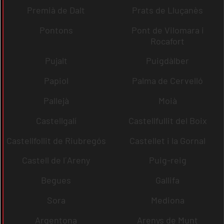
Premià de Dalt
Prats de Lluçanès
Pontons
Pont de Vilomara i
Rocafort
Pujalt
Puigdàlber
Papiol
Palma de Cervelló
Pallejà
Moià
Castellgalí
Castellfullit del Boix
Castellfollit de Riubregós
Castellet i la Gornal
Castell de l´Areny
Puig-reig
Begues
Gallifa
Sora
Mediona
Argentona
Arenys de Munt