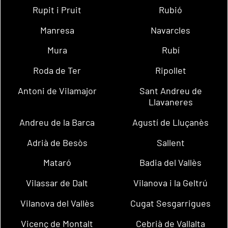
Rupit i Pruit
Rubió
Manresa
Navarcles
Mura
Rubí
Roda de Ter
Ripollet
Antoni de Vilamajor
Sant Andreu de
Llavaneres
Andreu de la Barca
Agustí de Lluçanès
Adrià de Besòs
Sallent
Mataró
Badia del Vallès
Vilassar de Dalt
Vilanova i la Geltrú
Vilanova del Vallès
Cugat Sesgarrigues
Vicenç de Montalt
Cebrià de Vallalta