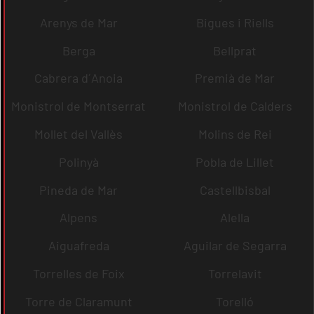
Arenys de Mar
Bigues i Riells
Berga
Bellprat
Cabrera d´Anoia
Premià de Mar
Monistrol de Montserrat
Monistrol de Calders
Mollet del Vallès
Molins de Rei
Polinyà
Pobla de Lillet
Pineda de Mar
Castellbisbal
Alpens
Alella
Aiguafreda
Aguilar de Segarra
Torrelles de Foix
Torrelavit
Torre de Claramunt
Torelló