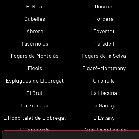
El Bruc
Dosrius
Cubelles
Tordera
Abrera
Tavertet
Tavèrnoles
Taradell
Fogars de Montclús
Fogars de la Selva
Fígols
Figaró-Montmany
Esplugues de Llobregat
Gironella
El Brull
La Llacuna
La Granada
La Garriga
L´Hospitalet de Llobregat
L´Estany
L´Espunyola
l´Ametlla del Vallès