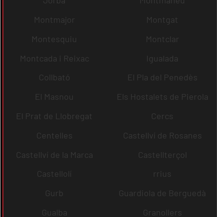
Jorba
Montmaneu
Montmajor
Montgat
Montesquiu
Montclar
Montcada i Reixac
Igualada
Collbató
El Pla del Penedès
El Masnou
Els Hostalets de Pierola
El Prat de Llobregat
Cercs
Centelles
Castellví de Rosanes
Castellví de la Marca
Castellterçol
Castellolí
rrius
Gurb
Guardiola de Berguedà
Gualba
Granollers