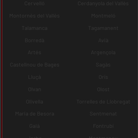
Cervelló
Cerdanyola del Vallès
Montornès del Vallès
Montmeló
Talamanca
Tagamanent
Borredà
Avià
Artés
Argençola
Castellnou de Bages
Sagàs
Lluçà
Orís
Olvan
Olost
Olivella
Torrelles de Llobregat
Maria de Besora
Sentmenat
Gaià
Fontrubí