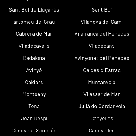
Sant Boi de Lluçanès
Sant Boi
artomeu del Grau
Vilanova del Camí
Cabrera de Mar
Vilafranca del Penedès
Viladecavalls
Viladecans
Badalona
Avinyonet del Penedès
Avinyó
Caldes d´Estrac
Calders
Muntanyola
Montseny
Vilassar de Mar
Tona
Julià de Cerdanyola
Joan Despí
Canyelles
Cànoves i Samalús
Canovelles