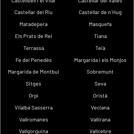
Castellbell i el Vilar
Castellar del Vallès
Castellar del Riu
Castellar de n´Hug
Matadepera
Masquefa
Els Prats de Rei
Tiana
Terrassa
Teià
Fe del Penedès
Margarida i els Monjos
Margarida de Montbui
Sobremunt
Sitges
Seva
Orpí
Oristà
Vilalba Sasserra
Veciana
Vallromanes
Vallirana
Vallgorguina
Vallcebre