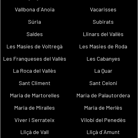
Vallbona d´Anoia
Vacarisses
Súria
Subirats
Saldes
Llinars del Vallès
Les Masíes de Voltregà
Les Masies de Roda
Les Franqueses del Vallès
Les Cabanyes
La Roca del Vallès
La Quar
Sant Climent
Sant Celoni
Maria de Martorelles
Maria de Palautordera
Maria de Miralles
Maria de Merlès
Viver i Serrateix
Vilobí del Penedès
Lliçà de Vall
Lliçà d´Amunt