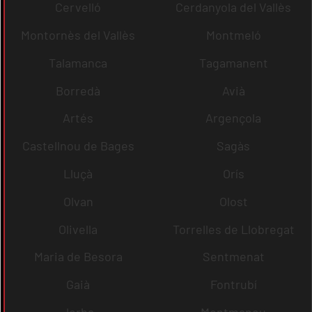
Cervelló
Cerdanyola del Vallès
Montornès del Vallès
Montmeló
Talamanca
Tagamanent
Borredà
Avià
Artés
Argençola
Castellnou de Bages
Sagàs
Lluçà
Orís
Olvan
Olost
Olivella
Torrelles de Llobregat
Maria de Besora
Sentmenat
Gaià
Fontrubí