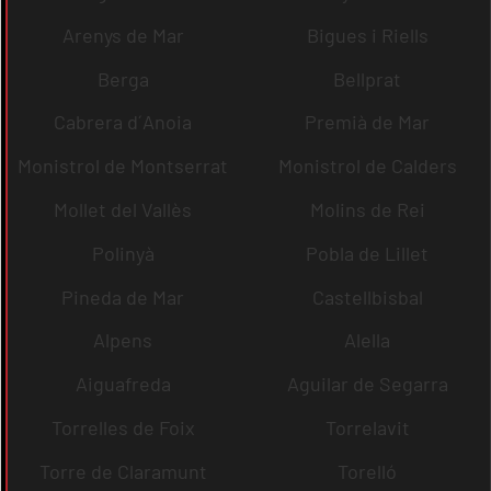
Arenys de Mar
Bigues i Riells
Berga
Bellprat
Cabrera d´Anoia
Premià de Mar
Monistrol de Montserrat
Monistrol de Calders
Mollet del Vallès
Molins de Rei
Polinyà
Pobla de Lillet
Pineda de Mar
Castellbisbal
Alpens
Alella
Aiguafreda
Aguilar de Segarra
Torrelles de Foix
Torrelavit
Torre de Claramunt
Torelló