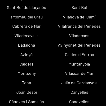
Sant Boi de Lluçanès
Sant Boi
artomeu del Grau
Vilanova del Camí
Cabrera de Mar
Vilafranca del Penedès
Viladecavalls
Viladecans
Badalona
Avinyonet del Penedès
Avinyó
Caldes d´Estrac
Calders
Muntanyola
Montseny
Vilassar de Mar
Tona
Julià de Cerdanyola
Joan Despí
Canyelles
Cànoves i Samalús
Canovelles