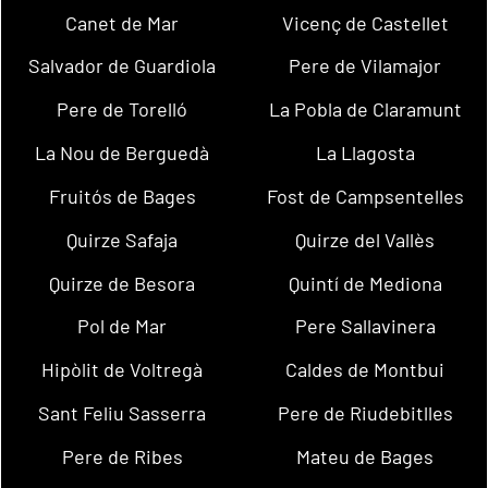
Canet de Mar
Vicenç de Castellet
Salvador de Guardiola
Pere de Vilamajor
Pere de Torelló
La Pobla de Claramunt
La Nou de Berguedà
La Llagosta
Fruitós de Bages
Fost de Campsentelles
Quirze Safaja
Quirze del Vallès
Quirze de Besora
Quintí de Mediona
Pol de Mar
Pere Sallavinera
Hipòlit de Voltregà
Caldes de Montbui
Sant Feliu Sasserra
Pere de Riudebitlles
Pere de Ribes
Mateu de Bages