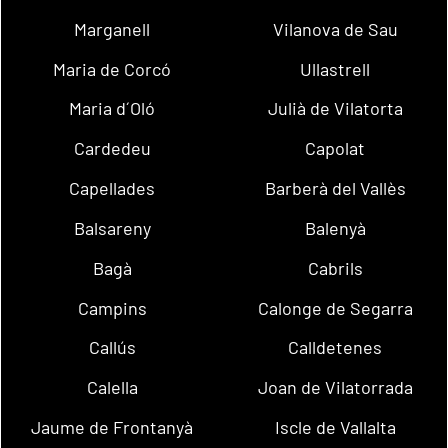
Marganell
Vilanova de Sau
Maria de Corcó
Ullastrell
Maria d´Oló
Julià de Vilatorta
Cardedeu
Capolat
Capellades
Barberà del Vallès
Balsareny
Balenyà
Bagà
Cabrils
Campins
Calonge de Segarra
Callús
Calldetenes
Calella
Joan de Vilatorrada
Jaume de Frontanyà
Iscle de Vallalta