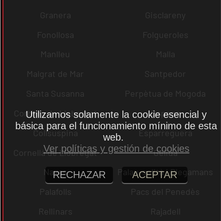
Granera
Gisclareny
Fonollosa
Folgueroles
Manlleu
Malla
Malgrat de Mar
Santpedor
Santa Susanna
Perpètua de Mogoda
Corbera de Llobregat
Copons
Utilizamos solamente la cookie esencial y
básica para el funcionamiento mínimo de esta
Collsuspina
Esparreguera
web.
Ver políticas y gestión de cookies
Cornellà de Llobregat
Gelida
Navas
Palau-solità i Plegamans
RECHAZAR
ACEPTAR
Palafolls
Pacs del Penedès
Rellinars
Rajadell