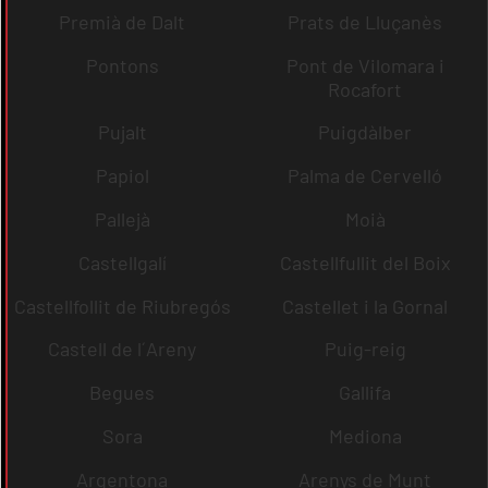
Premià de Dalt
Prats de Lluçanès
Pontons
Pont de Vilomara i
Rocafort
Pujalt
Puigdàlber
Papiol
Palma de Cervelló
Pallejà
Moià
Castellgalí
Castellfullit del Boix
Castellfollit de Riubregós
Castellet i la Gornal
Castell de l´Areny
Puig-reig
Begues
Gallifa
Sora
Mediona
Argentona
Arenys de Munt