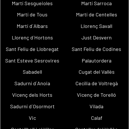
Martí Sesgueioles
Martí Sarroca
Martí de Tous
Martí de Centelles
Martí d´Albars
Llorenç Savall
Llorenç d´Hortons
Just Desvern
Sant Feliu de Llobregat
Sant Feliu de Codines
Sant Esteve Sesrovires
Palautordera
Sabadell
Cugat del Vallès
Sadurní d´Anoia
Cecília de Voltregà
Vicenç dels Horts
Vicenç de Torelló
Sadurní d´Osormort
Vilada
Vic
Calaf