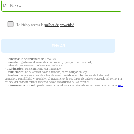
He leído y acepto la
política de privacidad
.
·
Responsable del tratamiento
: Fervalles
·
Finalidad
: gestionar el envío de información y prospección comercial,
relacionada con nuestros servicios y/o productos.
·
Legitimación
: consentimiento del interesado.
·
Destinatarios
: no se cederán datos a terceros, salvo obligación legal.
·
Derechos
: podrá ejercer los derechos de acceso, rectificación, limitación de tratamiento,
supresión, portabilidad y oposición al tratamiento de sus datos de carácter personal, así como a la
retirada del consentimiento prestado para el tratamiento de los mismos.
·
Información adicional
: puede consultar la información detallada sobre Protección de Datos
aquí
.