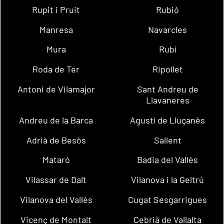
Rupit i Pruit
Rubió
Manresa
Navarcles
Mura
Rubí
Roda de Ter
Ripollet
Antoni de Vilamajor
Sant Andreu de
Llavaneres
Andreu de la Barca
Agustí de Lluçanès
Adrià de Besòs
Sallent
Mataró
Badia del Vallès
Vilassar de Dalt
Vilanova i la Geltrú
Vilanova del Vallès
Cugat Sesgarrigues
Vicenç de Montalt
Cebrià de Vallalta