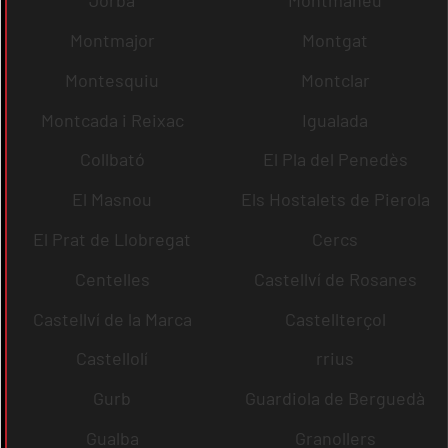
Jorba
Montmaneu
Montmajor
Montgat
Montesquiu
Montclar
Montcada i Reixac
Igualada
Collbató
El Pla del Penedès
El Masnou
Els Hostalets de Pierola
El Prat de Llobregat
Cercs
Centelles
Castellví de Rosanes
Castellví de la Marca
Castellterçol
Castellolí
rrius
Gurb
Guardiola de Berguedà
Gualba
Granollers