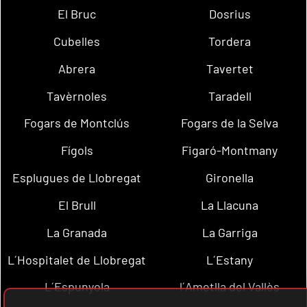
El Bruc
Dosrius
Cubelles
Tordera
Abrera
Tavertet
Tavèrnoles
Taradell
Fogars de Montclús
Fogars de la Selva
Fígols
Figaró-Montmany
Esplugues de Llobregat
Gironella
El Brull
La Llacuna
La Granada
La Garriga
L´Hospitalet de Llobregat
L´Estany
L´Espunyola
l´Ametlla del Vallès