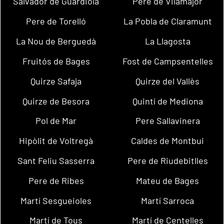
Salvador de Guardiola
Pere de Vilamajor
Pere de Torelló
La Pobla de Claramunt
La Nou de Berguedà
La Llagosta
Fruitós de Bages
Fost de Campsentelles
Quirze Safaja
Quirze del Vallès
Quirze de Besora
Quintí de Mediona
Pol de Mar
Pere Sallavinera
Hipòlit de Voltregà
Caldes de Montbui
Sant Feliu Sasserra
Pere de Riudebitlles
Pere de Ribes
Mateu de Bages
Martí Sesgueioles
Martí Sarroca
Martí de Tous
Martí de Centelles