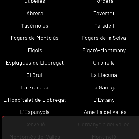
Cubelles
Tordera
Abrera
Tavertet
Tavèrnoles
Taradell
Fogars de Montclús
Fogars de la Selva
Fígols
Figaró-Montmany
Esplugues de Llobregat
Gironella
El Brull
La Llacuna
La Granada
La Garriga
L´Hospitalet de Llobregat
L´Estany
L´Espunyola
l´Ametlla del Vallès
Cervelló
Cerdanyola del Vallès
Montornès del Vallès
Montmeló