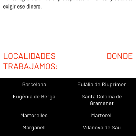
exigir ese dinero.
LOCALIDADES DONDE
TRABAJAMOS:
Barcelona
Eulàlia de Riuprimer
Eugènia de Berga
Santa Coloma de
Gramenet
Martorelles
Martorell
Marganell
Vilanova de Sau