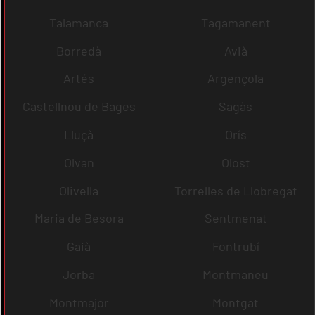
Talamanca
Tagamanent
Borredà
Avià
Artés
Argençola
Castellnou de Bages
Sagàs
Lluçà
Orís
Olvan
Olost
Olivella
Torrelles de Llobregat
Maria de Besora
Sentmenat
Gaià
Fontrubí
Jorba
Montmaneu
Montmajor
Montgat