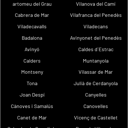
artomeu del Grau
Vilanova del Camí
Cabrera de Mar
Vilafranca del Penedès
Viladecavalls
Viladecans
Badalona
Avinyonet del Penedès
Avinyó
Caldes d´Estrac
Calders
Muntanyola
Montseny
Vilassar de Mar
Tona
Julià de Cerdanyola
Joan Despí
Canyelles
Cànoves i Samalús
Canovelles
Canet de Mar
Vicenç de Castellet