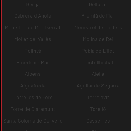
Berga
Bellprat
Cabrera d´Anoia
Premià de Mar
Monistrol de Montserrat
Monistrol de Calders
Mollet del Vallès
Molins de Rei
Polinyà
Pobla de Lillet
Pineda de Mar
Castellbisbal
Alpens
Alella
Aiguafreda
Aguilar de Segarra
Torrelles de Foix
Torrelavit
Torre de Claramunt
Torelló
Santa Coloma de Cervelló
Casserres