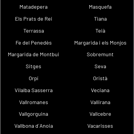
Matadepera
Masquefa
Els Prats de Rei
Tiana
Terrassa
Teià
Fe del Penedès
Margarida i els Monjos
Margarida de Montbui
Sobremunt
Sitges
Seva
Orpí
Oristà
Vilalba Sasserra
Veciana
Vallromanes
Vallirana
Vallgorguina
Vallcebre
Vallbona d´Anoia
Vacarisses