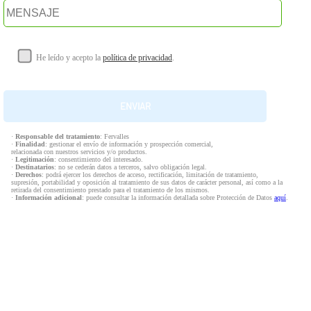
He leído y acepto la
política de privacidad
.
·
Responsable del tratamiento
: Fervalles
·
Finalidad
: gestionar el envío de información y prospección comercial,
relacionada con nuestros servicios y/o productos.
·
Legitimación
: consentimiento del interesado.
·
Destinatarios
: no se cederán datos a terceros, salvo obligación legal.
·
Derechos
: podrá ejercer los derechos de acceso, rectificación, limitación de tratamiento,
supresión, portabilidad y oposición al tratamiento de sus datos de carácter personal, así como a la
retirada del consentimiento prestado para el tratamiento de los mismos.
·
Información adicional
: puede consultar la información detallada sobre Protección de Datos
aquí
.