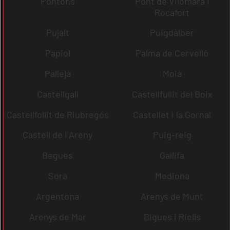
Pontons
Pont de Vilomara i
Rocafort
Pujalt
Puigdàlber
Papiol
Palma de Cervelló
Pallejà
Moià
Castellgalí
Castellfullit del Boix
Castellfollit de Riubregós
Castellet i la Gornal
Castell de l´Areny
Puig-reig
Begues
Gallifa
Sora
Mediona
Argentona
Arenys de Munt
Arenys de Mar
Bigues i Riells