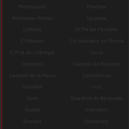
Montesquiu
Montclar
Montcada i Reixac
Igualada
Collbató
El Pla del Penedès
El Masnou
Els Hostalets de Pierola
El Prat de Llobregat
Cercs
Centelles
Castellví de Rosanes
Castellví de la Marca
Castellterçol
Castellolí
rrius
Gurb
Guardiola de Berguedà
Gualba
Granollers
Granera
Gisclareny