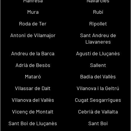
Manresa
Navarcles
Mura
Rubí
Roda de Ter
Ripollet
Antoni de Vilamajor
Sant Andreu de
Llavaneres
Andreu de la Barca
Agustí de Lluçanès
Adrià de Besòs
Sallent
Mataró
Badia del Vallès
Vilassar de Dalt
Vilanova i la Geltrú
Vilanova del Vallès
Cugat Sesgarrigues
Vicenç de Montalt
Cebrià de Vallalta
Sant Boi de Lluçanès
Sant Boi