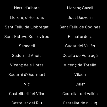
Martí d´Albars
Llorenç Savall
Llorenç d´Hortons
Just Desvern
Sant Feliu de Llobregat
Sant Feliu de Codines
Sant Esteve Sesrovires
Palautordera
Sabadell
Cugat del Vallès
Sadurní d´Anoia
Cecília de Voltregà
Vicenç dels Horts
Vicenç de Torelló
Sadurní d´Osormort
Vilada
Vic
Calaf
Castellbell i el Vilar
Castellar del Vallès
Castellar del Riu
Castellar de n´Hug