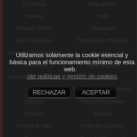
Fonollosa
Folgueroles
Manlleu
Malla
Malgrat de Mar
Santpedor
Santa Susanna
Perpètua de Mogoda
Corbera de Llobregat
Copons
Utilizamos solamente la cookie esencial y
básica para el funcionamiento mínimo de esta
Collsuspina
Esparreguera
web.
Ver políticas y gestión de cookies
Cornellà de Llobregat
Gelida
Navas
Palau-solità i Plegamans
RECHAZAR
ACEPTAR
Palafolls
Pacs del Penedès
Rellinars
Rajadell
Premià de Dalt
Prats de Lluçanès