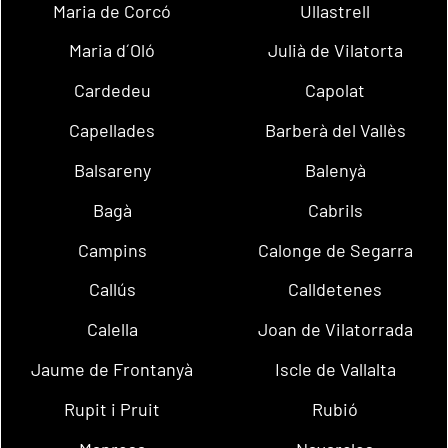
Maria de Corcó
Ullastrell
Maria d´Oló
Julià de Vilatorta
Cardedeu
Capolat
Capellades
Barberà del Vallès
Balsareny
Balenyà
Bagà
Cabrils
Campins
Calonge de Segarra
Callús
Calldetenes
Calella
Joan de Vilatorrada
Jaume de Frontanyà
Iscle de Vallalta
Rupit i Pruit
Rubió