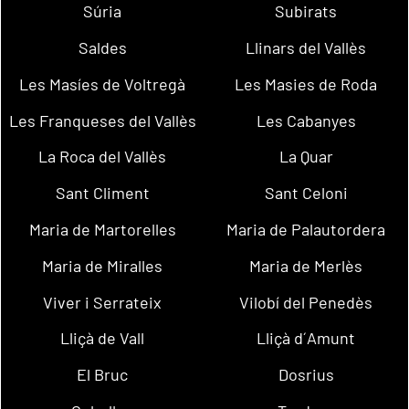
Súria
Subirats
Saldes
Llinars del Vallès
Les Masíes de Voltregà
Les Masies de Roda
Les Franqueses del Vallès
Les Cabanyes
La Roca del Vallès
La Quar
Sant Climent
Sant Celoni
Maria de Martorelles
Maria de Palautordera
Maria de Miralles
Maria de Merlès
Viver i Serrateix
Vilobí del Penedès
Lliçà de Vall
Lliçà d´Amunt
El Bruc
Dosrius