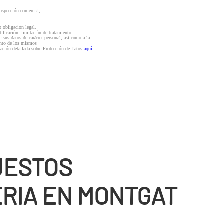
rospección comercial,
o obligación legal.
ctificación, limitación de tratamiento,
e sus datos de carácter personal, así como a la
iento de los mismos.
mación detallada sobre Protección de Datos
aquí
.
UESTOS
RIA EN MONTGAT