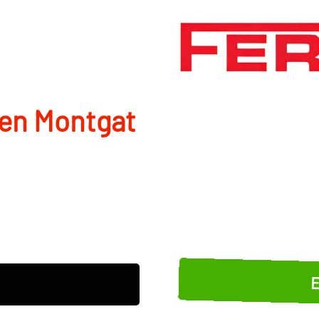
 en Montgat
E