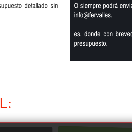
supuesto detallado sin
O siempre podrá enviar
info@fervalles.
es, donde con breved
presupuesto.
L: