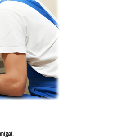
ontgat
.