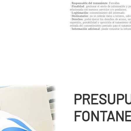
·
Responsable del tratamiento
: Fervalles
·
Finalidad
: gestionar el envío de información y p
relacionada con nuestros servicios y/o productos.
·
Legitimación
: consentimiento del interesado.
·
Destinatarios
: no se cederán datos a terceros, salv
·
Derechos
: podrá ejercer los derechos de acceso, re
supresión, portabilidad y oposición al tratamiento d
retirada del consentimiento prestado para el tratam
·
Información adicional
: puede consultar la infor
PRESUP
FONTANE