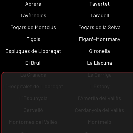
Abrera
Tavertet
Tavèrnoles
Taradell
Fogars de Montclús
Fogars de la Selva
Fígols
Figaró-Montmany
Esplugues de Llobregat
Gironella
El Brull
La Llacuna
La Granada
La Garriga
L´Hospitalet de Llobregat
L´Estany
L´Espunyola
l´Ametlla del Vallès
Cervelló
Cerdanyola del Vallès
Montornès del Vallès
Montmeló