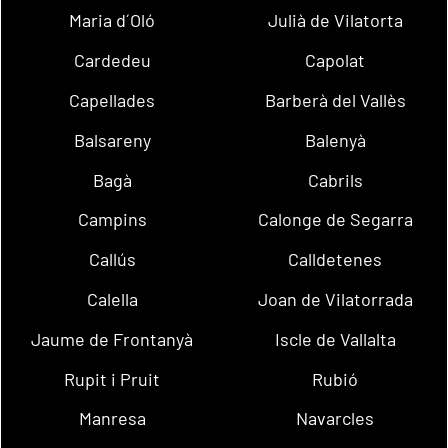
Maria d´Oló
Julià de Vilatorta
Cardedeu
Capolat
Capellades
Barberà del Vallès
Balsareny
Balenyà
Bagà
Cabrils
Campins
Calonge de Segarra
Callús
Calldetenes
Calella
Joan de Vilatorrada
Jaume de Frontanyà
Iscle de Vallalta
Rupit i Pruit
Rubió
Manresa
Navarcles