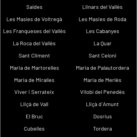
Saldes
Llinars del Vallès
Les Masíes de Voltregà
Les Masies de Roda
Les Franqueses del Vallès
Les Cabanyes
La Roca del Vallès
La Quar
Sant Climent
Sant Celoni
Maria de Martorelles
Maria de Palautordera
Maria de Miralles
Maria de Merlès
Viver i Serrateix
Vilobí del Penedès
Lliçà de Vall
Lliçà d´Amunt
El Bruc
Dosrius
Cubelles
Tordera