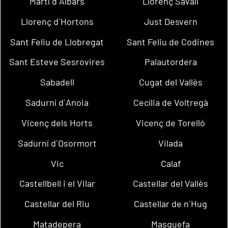
Martí d´Albars
Llorenç Savall
Llorenç d´Hortons
Just Desvern
Sant Feliu de Llobregat
Sant Feliu de Codines
Sant Esteve Sesrovires
Palautordera
Sabadell
Cugat del Vallès
Sadurní d´Anoia
Cecília de Voltregà
Vicenç dels Horts
Vicenç de Torelló
Sadurní d´Osormort
Vilada
Vic
Calaf
Castellbell i el Vilar
Castellar del Vallès
Castellar del Riu
Castellar de n´Hug
Matadepera
Masquefa