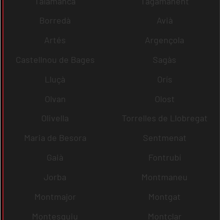
Talamanca
Tagamanent
Borredà
Avià
Artés
Argençola
Castellnou de Bages
Sagàs
Lluçà
Orís
Olvan
Olost
Olivella
Torrelles de Llobregat
Maria de Besora
Sentmenat
Gaià
Fontrubí
Jorba
Montmaneu
Montmajor
Montgat
Montesquiu
Montclar