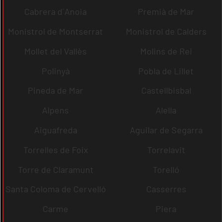
Cabrera d´Anoia
Premià de Mar
Monistrol de Montserrat
Monistrol de Calders
Mollet del Vallès
Molins de Rei
Polinyà
Pobla de Lillet
Pineda de Mar
Castellbisbal
Alpens
Alella
Aiguafreda
Aguilar de Segarra
Torrelles de Foix
Torrelavit
Torre de Claramunt
Torelló
Santa Coloma de Cervelló
Casserres
Carme
Piera