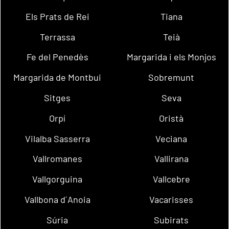
Els Prats de Rei
Tiana
Terrassa
Teià
Fe del Penedès
Margarida i els Monjos
Margarida de Montbui
Sobremunt
Sitges
Seva
Orpí
Oristà
Vilalba Sasserra
Veciana
Vallromanes
Vallirana
Vallgorguina
Vallcebre
Vallbona d´Anoia
Vacarisses
Súria
Subirats