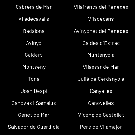
Cabrera de Mar
Vilafranca del Penedès
Viladecavalls
Viladecans
Badalona
Avinyonet del Penedès
Avinyó
Caldes d´Estrac
Calders
Muntanyola
Montseny
Vilassar de Mar
Tona
Julià de Cerdanyola
Joan Despí
Canyelles
Cànoves i Samalús
Canovelles
Canet de Mar
Vicenç de Castellet
Salvador de Guardiola
Pere de Vilamajor