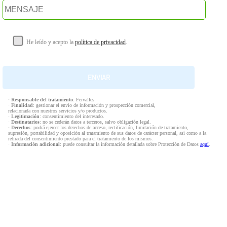
He leído y acepto la
política de privacidad
.
·
Responsable del tratamiento
: Fervalles
·
Finalidad
: gestionar el envío de información y prospección comercial,
relacionada con nuestros servicios y/o productos.
·
Legitimación
: consentimiento del interesado.
·
Destinatarios
: no se cederán datos a terceros, salvo obligación legal.
·
Derechos
: podrá ejercer los derechos de acceso, rectificación, limitación de tratamiento,
supresión, portabilidad y oposición al tratamiento de sus datos de carácter personal, así como a la
retirada del consentimiento prestado para el tratamiento de los mismos.
·
Información adicional
: puede consultar la información detallada sobre Protección de Datos
aquí
.