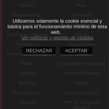
Manlleu
Malla
Malgrat de Mar
Santpedor
Utilizamos solamente la cookie esencial y
Santa Susanna
Perpètua de Mogoda
básica para el funcionamiento mínimo de esta
web.
Corbera de Llobregat
Copons
Ver políticas y gestión de cookies
Collsuspina
Esparreguera
RECHAZAR
ACEPTAR
Cornellà de Llobregat
Gelida
Navas
Palau-solità i Plegamans
Palafolls
Pacs del Penedès
Rellinars
Rajadell
Premià de Dalt
Prats de Lluçanès
Pontons
Pont de Vilomara i
Rocafort