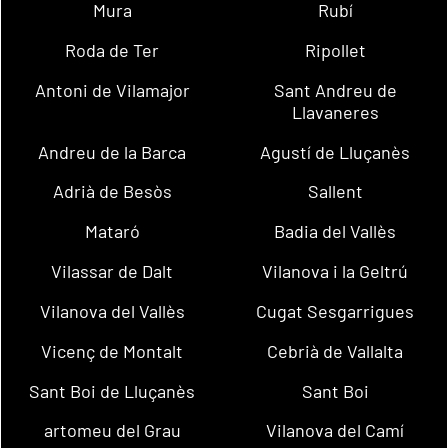
Mura
Rubí
Roda de Ter
Ripollet
Antoni de Vilamajor
Sant Andreu de
Llavaneres
Andreu de la Barca
Agustí de Lluçanès
Adrià de Besòs
Sallent
Mataró
Badia del Vallès
Vilassar de Dalt
Vilanova i la Geltrú
Vilanova del Vallès
Cugat Sesgarrigues
Vicenç de Montalt
Cebrià de Vallalta
Sant Boi de Lluçanès
Sant Boi
artomeu del Grau
Vilanova del Camí