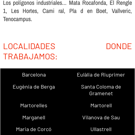
Los polígonos industriales... Mata Rocafonda, El Rengle
1, Les Hortes, Cami ral, Pla d en Boet, Vallveric,
Tenocampus.
LOCALIDADES DONDE
TRABAJAMOS:
Barcelona
Eulàlia de Riuprimer
Eugènia de Berga
Santa Coloma de
Gramenet
Martorelles
Martorell
Marganell
Vilanova de Sau
Maria de Corcó
Ullastrell