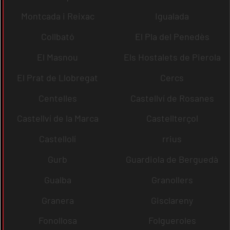
Montcada i Reixac
Igualada
Collbató
El Pla del Penedès
El Masnou
Els Hostalets de Pierola
El Prat de Llobregat
Cercs
Centelles
Castellví de Rosanes
Castellví de la Marca
Castellterçol
Castellolí
rrius
Gurb
Guardiola de Berguedà
Gualba
Granollers
Granera
Gisclareny
Fonollosa
Folgueroles