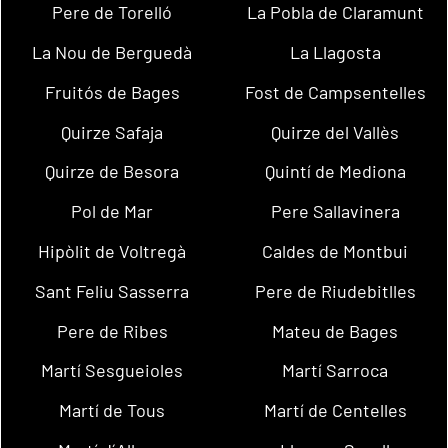
Pere de Torelló
La Pobla de Claramunt
La Nou de Berguedà
La Llagosta
Fruitós de Bages
Fost de Campsentelles
Quirze Safaja
Quirze del Vallès
Quirze de Besora
Quintí de Mediona
Pol de Mar
Pere Sallavinera
Hipòlit de Voltregà
Caldes de Montbui
Sant Feliu Sasserra
Pere de Riudebitlles
Pere de Ribes
Mateu de Bages
Martí Sesgueioles
Martí Sarroca
Martí de Tous
Martí de Centelles