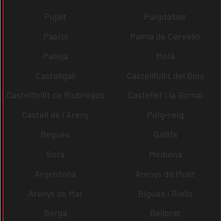
Pujalt
Puigdàlber
Papiol
Palma de Cervelló
Pallejà
Moià
Castellgalí
Castellfullit del Boix
Castellfollit de Riubregós
Castellet i la Gornal
Castell de l´Areny
Puig-reig
Begues
Gallifa
Sora
Mediona
Argentona
Arenys de Munt
Arenys de Mar
Bigues i Riells
Berga
Bellprat