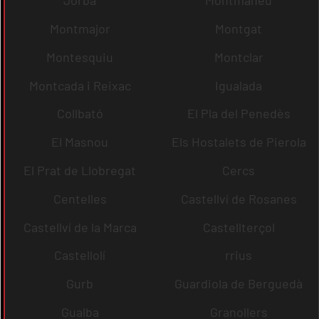
Jorba
Montmaneu
Montmajor
Montgat
Montesquiu
Montclar
Montcada i Reixac
Igualada
Collbató
El Pla del Penedès
El Masnou
Els Hostalets de Pierola
El Prat de Llobregat
Cercs
Centelles
Castellví de Rosanes
Castellví de la Marca
Castellterçol
Castellolí
rrius
Gurb
Guardiola de Berguedà
Gualba
Granollers