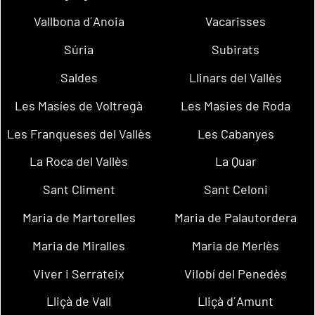
Vallbona d´Anoia
Vacarisses
Súria
Subirats
Saldes
Llinars del Vallès
Les Masíes de Voltregà
Les Masies de Roda
Les Franqueses del Vallès
Les Cabanyes
La Roca del Vallès
La Quar
Sant Climent
Sant Celoni
Maria de Martorelles
Maria de Palautordera
Maria de Miralles
Maria de Merlès
Viver i Serrateix
Vilobí del Penedès
Lliçà de Vall
Lliçà d´Amunt