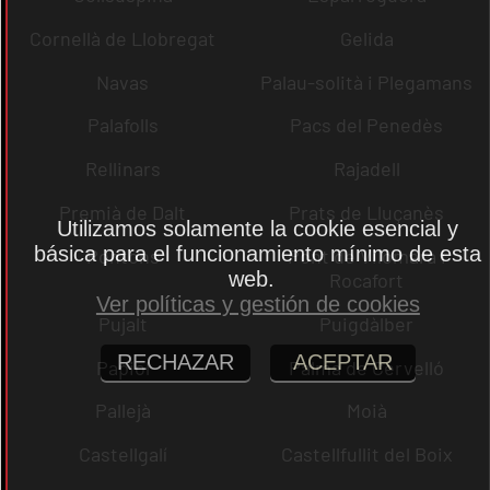
Cornellà de Llobregat
Gelida
Navas
Palau-solità i Plegamans
Palafolls
Pacs del Penedès
Rellinars
Rajadell
Premià de Dalt
Prats de Lluçanès
Utilizamos solamente la cookie esencial y
básica para el funcionamiento mínimo de esta
Pontons
Pont de Vilomara i
web.
Rocafort
Ver políticas y gestión de cookies
Pujalt
Puigdàlber
RECHAZAR
ACEPTAR
Papiol
Palma de Cervelló
Pallejà
Moià
Castellgalí
Castellfullit del Boix