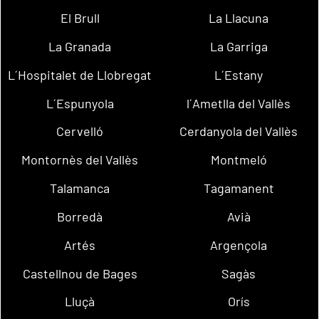
El Brull
La Llacuna
La Granada
La Garriga
L´Hospitalet de Llobregat
L´Estany
L´Espunyola
l´Ametlla del Vallès
Cervelló
Cerdanyola del Vallès
Montornès del Vallès
Montmeló
Talamanca
Tagamanent
Borredà
Avià
Artés
Argençola
Castellnou de Bages
Sagàs
Lluçà
Orís