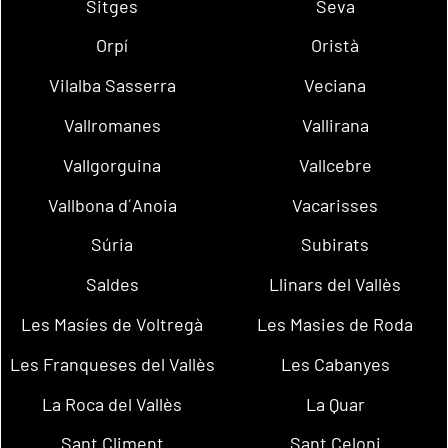
Sitges
Seva
Orpí
Oristà
Vilalba Sasserra
Veciana
Vallromanes
Vallirana
Vallgorguina
Vallcebre
Vallbona d´Anoia
Vacarisses
Súria
Subirats
Saldes
Llinars del Vallès
Les Masíes de Voltregà
Les Masies de Roda
Les Franqueses del Vallès
Les Cabanyes
La Roca del Vallès
La Quar
Sant Climent
Sant Celoni