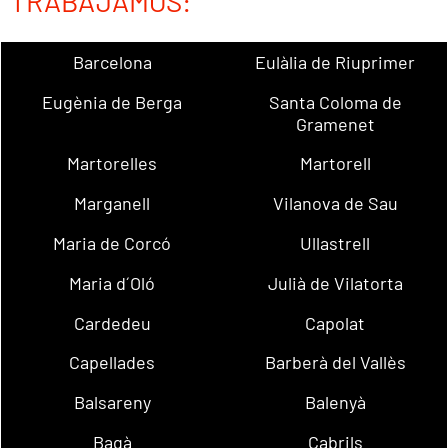
TRABAJAMOS:
Barcelona
Eulàlia de Riuprimer
Eugènia de Berga
Santa Coloma de
Gramenet
Martorelles
Martorell
Marganell
Vilanova de Sau
Maria de Corcó
Ullastrell
Maria d´Oló
Julià de Vilatorta
Cardedeu
Capolat
Capellades
Barberà del Vallès
Balsareny
Balenyà
Bagà
Cabrils