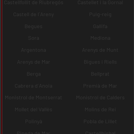
Castellfollit de Riubregós
Castellet i la Gornal
Castell de l´Areny
Puig-reig
Begues
Gallifa
Sora
Mediona
Argentona
Arenys de Munt
Arenys de Mar
Bigues i Riells
Berga
Bellprat
Cabrera d´Anoia
Premià de Mar
Monistrol de Montserrat
Monistrol de Calders
Mollet del Vallès
Molins de Rei
Polinyà
Pobla de Lillet
Pineda de Mar
Castellbisbal