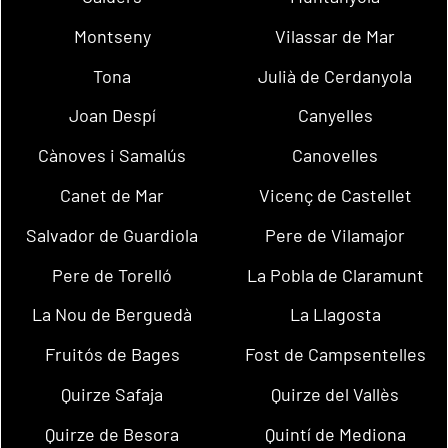
Montseny
Vilassar de Mar
Tona
Julià de Cerdanyola
Joan Despí
Canyelles
Cànoves i Samalús
Canovelles
Canet de Mar
Vicenç de Castellet
Salvador de Guardiola
Pere de Vilamajor
Pere de Torelló
La Pobla de Claramunt
La Nou de Berguedà
La Llagosta
Fruitós de Bages
Fost de Campsentelles
Quirze Safaja
Quirze del Vallès
Quirze de Besora
Quintí de Mediona