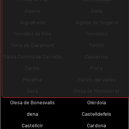
Alpens
Alella
Aiguafreda
Aguilar de Segarra
Torrelles de Foix
Torrelavit
Torre de Claramunt
Torelló
Santa Coloma de Cervelló
Casserres
Carme
Piera
Perafita
Parets del Vallès
Gavà
Olesa de Montserrat
Olesa de Bonesvalls
Olèrdola
dena
Castelldefels
Castellcir
Cardona