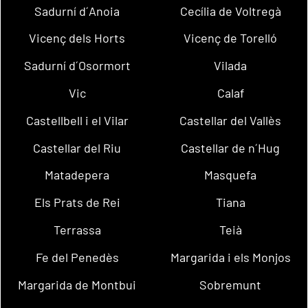
Sadurní d´Anoia
Cecília de Voltregà
Vicenç dels Horts
Vicenç de Torelló
Sadurní d´Osormort
Vilada
Vic
Calaf
Castellbell i el Vilar
Castellar del Vallès
Castellar del Riu
Castellar de n´Hug
Matadepera
Masquefa
Els Prats de Rei
Tiana
Terrassa
Teià
Fe del Penedès
Margarida i els Monjos
Margarida de Montbui
Sobremunt