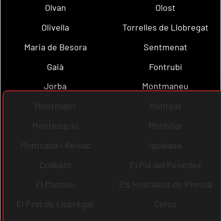
Olvan
Olost
Olivella
Torrelles de Llobregat
Maria de Besora
Sentmenat
Gaià
Fontrubí
Jorba
Montmaneu
Montmajor
Montgat
Montesquiu
Montclar
Montcada i Reixac
Igualada
Collbató
El Pla del Penedès
El Masnou
Els Hostalets de Pierola
El Prat de Llobregat
Cercs