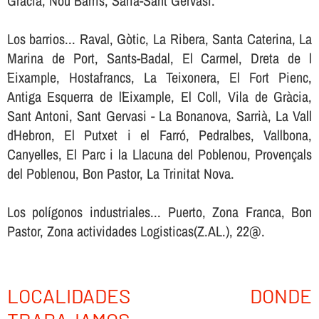
Gràcia, Nou Barris, Sarià-Sant Gervasi.
Los barrios... Raval, Gòtic, La Ribera, Santa Caterina, La
Marina de Port, Sants-Badal, El Carmel, Dreta de l
´Eixample, Hostafrancs, La Teixonera, El Fort Pienc,
Antiga Esquerra de l´Eixample, El Coll, Vila de Gràcia,
Sant Antoni, Sant Gervasi - La Bonanova, Sarrià, La Vall
d´Hebron, El Putxet i el Farró, Pedralbes, Vallbona,
Canyelles, El Parc i la Llacuna del Poblenou, Provençals
del Poblenou, Bon Pastor, La Trinitat Nova.
Los polígonos industriales... Puerto, Zona Franca, Bon
Pastor, Zona actividades Logisticas(Z.AL.), 22@.
LOCALIDADES DONDE