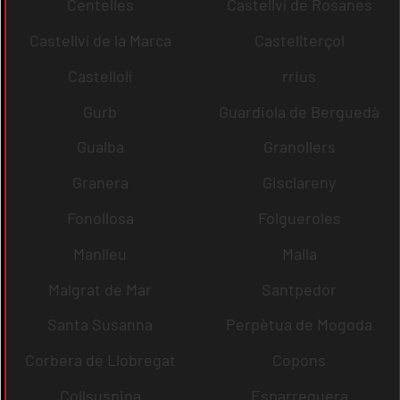
Centelles
Castellví de Rosanes
Castellví de la Marca
Castellterçol
Castellolí
rrius
Gurb
Guardiola de Berguedà
Gualba
Granollers
Granera
Gisclareny
Fonollosa
Folgueroles
Manlleu
Malla
Malgrat de Mar
Santpedor
Santa Susanna
Perpètua de Mogoda
Corbera de Llobregat
Copons
Collsuspina
Esparreguera