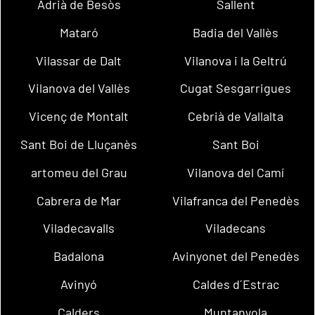
Adrià de Besòs
Sallent
Mataró
Badia del Vallès
Vilassar de Dalt
Vilanova i la Geltrú
Vilanova del Vallès
Cugat Sesgarrigues
Vicenç de Montalt
Cebrià de Vallalta
Sant Boi de Lluçanès
Sant Boi
artomeu del Grau
Vilanova del Camí
Cabrera de Mar
Vilafranca del Penedès
Viladecavalls
Viladecans
Badalona
Avinyonet del Penedès
Avinyó
Caldes d´Estrac
Calders
Muntanyola