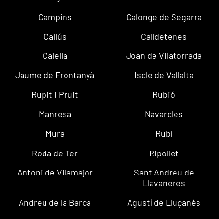
Campins
Calonge de Segarra
Callús
Calldetenes
Calella
Joan de Vilatorrada
Jaume de Frontanyà
Iscle de Vallalta
Rupit i Pruit
Rubió
Manresa
Navarcles
Mura
Rubí
Roda de Ter
Ripollet
Antoni de Vilamajor
Sant Andreu de
Llavaneres
Andreu de la Barca
Agustí de Lluçanès