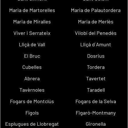
Maria de Martorelles
Maria de Palautordera
Maria de Miralles
Maria de Merlès
Viver i Serrateix
Vilobí del Penedès
Lliçà de Vall
Lliçà d´Amunt
El Bruc
Dosrius
Cubelles
Tordera
Abrera
Tavertet
Tavèrnoles
Taradell
Fogars de Montclús
Fogars de la Selva
Fígols
Figaró-Montmany
Esplugues de Llobregat
Gironella