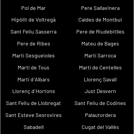
Pol de Mar
Pere Sallavinera
Hipòlit de Voltregà
Caldes de Montbui
Sant Feliu Sasserra
Pere de Riudebitlles
Pere de Ribes
Mateu de Bages
Martí Sesgueioles
Martí Sarroca
Martí de Tous
Martí de Centelles
Martí d´Albars
Llorenç Savall
Llorenç d´Hortons
Just Desvern
Sant Feliu de Llobregat
Sant Feliu de Codines
Sant Esteve Sesrovires
Palautordera
Sabadell
Cugat del Vallès