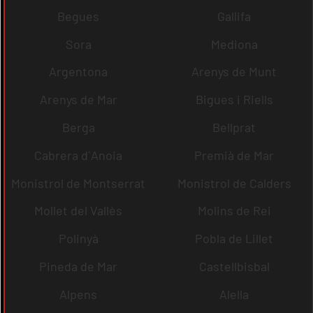
Begues
Gallifa
Sora
Mediona
Argentona
Arenys de Munt
Arenys de Mar
Bigues i Riells
Berga
Bellprat
Cabrera d´Anoia
Premià de Mar
Monistrol de Montserrat
Monistrol de Calders
Mollet del Vallès
Molins de Rei
Polinyà
Pobla de Lillet
Pineda de Mar
Castellbisbal
Alpens
Alella