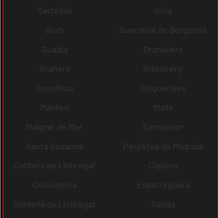
Castellolí
rrius
Gurb
Guardiola de Berguedà
Gualba
Granollers
Granera
Gisclareny
Fonollosa
Folgueroles
Manlleu
Malla
Malgrat de Mar
Santpedor
Santa Susanna
Perpètua de Mogoda
Corbera de Llobregat
Copons
Collsuspina
Esparreguera
Cornellà de Llobregat
Gelida