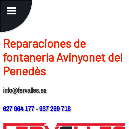
Reparaciones de
fontanerí­a Avinyonet del
Penedès
info@fervalles.es
627 964 177
-
937 299 718