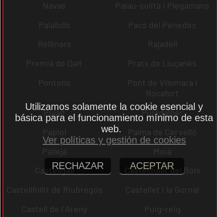
Navas
Palau-solità i Plegamans
Palafolls
Pacs del Penedès
Rellinars
Rajadell
Premià de Dalt
Prats de Lluçanès
Pontons
Pont de Vilomara i
Rocafort
Utilizamos solamente la cookie esencial y
Pujalt
Puigdàlber
básica para el funcionamiento mínimo de esta
web.
Papiol
Palma de Cervelló
Ver políticas y gestión de cookies
Pallejà
Moià
RECHAZAR
ACEPTAR
Castellgalí
Castellfullit del Boix
Castellfollit de Riubregós
Castellet i la Gornal
Castell de l´Areny
Puig-reig