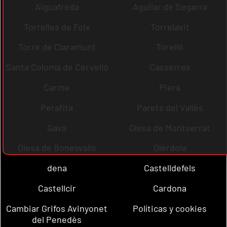
Aiguafreda
Aguilar de Segarra
Torrelles de Foix
Torrelavit
Torre de Claramunt
Torelló
Santa Coloma de Cervelló
Casserres
Carme
Piera
Perafita
Parets del Vallès
Gavà
Olesa de Montserrat
Olesa de Bonesvalls
Olèrdola
dena
Castelldefels
Castellcir
Cardona
Cambiar Grifos Avinyonet
Políticas y cookies
del Penedès