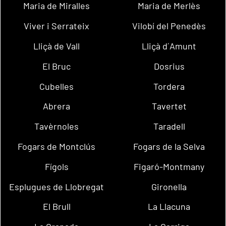
Maria de Miralles
Maria de Merlès
Viver i Serrateix
Vilobí del Penedès
Lliçà de Vall
Lliçà d´Amunt
El Bruc
Dosrius
Cubelles
Tordera
Abrera
Tavertet
Tavèrnoles
Taradell
Fogars de Montclús
Fogars de la Selva
Fígols
Figaró-Montmany
Esplugues de Llobregat
Gironella
El Brull
La Llacuna