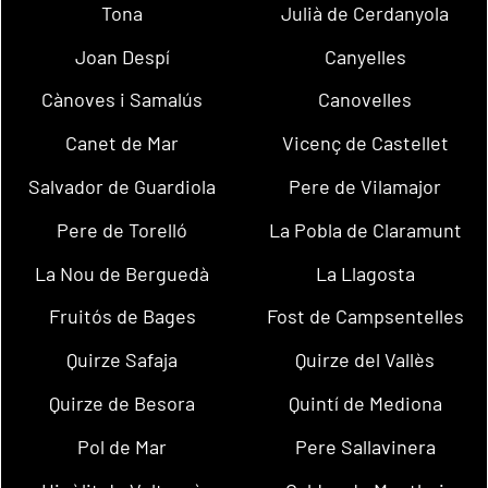
Tona
Julià de Cerdanyola
Joan Despí
Canyelles
Cànoves i Samalús
Canovelles
Canet de Mar
Vicenç de Castellet
Salvador de Guardiola
Pere de Vilamajor
Pere de Torelló
La Pobla de Claramunt
La Nou de Berguedà
La Llagosta
Fruitós de Bages
Fost de Campsentelles
Quirze Safaja
Quirze del Vallès
Quirze de Besora
Quintí de Mediona
Pol de Mar
Pere Sallavinera