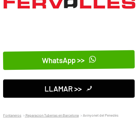
WhatsApp >>
LLAMAR >>
Fontaneros
Reparacion Tuberias en Barcelona
Avinyonet del Penedès