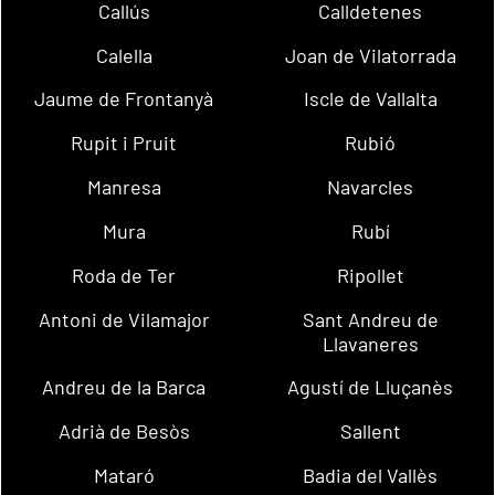
Callús
Calldetenes
Calella
Joan de Vilatorrada
Jaume de Frontanyà
Iscle de Vallalta
Rupit i Pruit
Rubió
Manresa
Navarcles
Mura
Rubí
Roda de Ter
Ripollet
Antoni de Vilamajor
Sant Andreu de
Llavaneres
Andreu de la Barca
Agustí de Lluçanès
Adrià de Besòs
Sallent
Mataró
Badia del Vallès