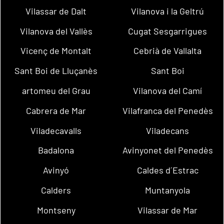
Vilassar de Dalt
Vilanova i la Geltrú
Vilanova del Vallès
Cugat Sesgarrigues
Vicenç de Montalt
Cebrià de Vallalta
Sant Boi de Lluçanès
Sant Boi
artomeu del Grau
Vilanova del Camí
Cabrera de Mar
Vilafranca del Penedès
Viladecavalls
Viladecans
Badalona
Avinyonet del Penedès
Avinyó
Caldes d´Estrac
Calders
Muntanyola
Montseny
Vilassar de Mar