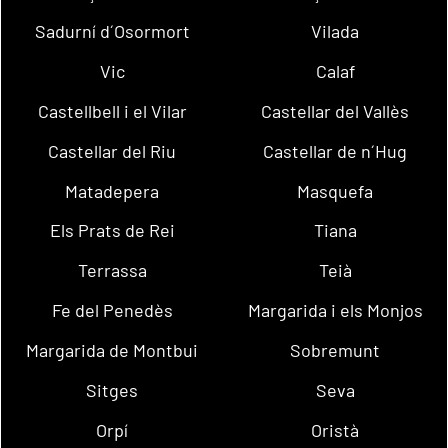
Sadurní d´Osormort
Vilada
Vic
Calaf
Castellbell i el Vilar
Castellar del Vallès
Castellar del Riu
Castellar de n´Hug
Matadepera
Masquefa
Els Prats de Rei
Tiana
Terrassa
Teià
Fe del Penedès
Margarida i els Monjos
Margarida de Montbui
Sobremunt
Sitges
Seva
Orpí
Oristà