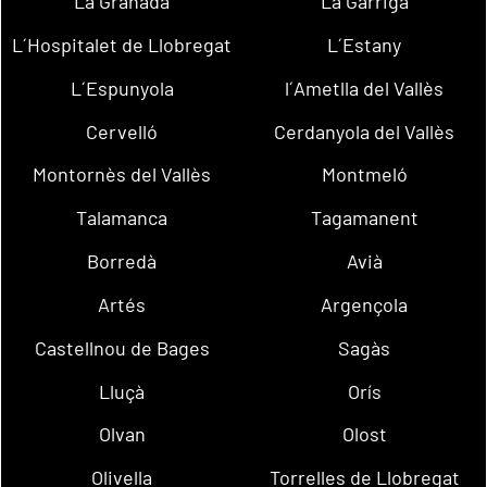
La Granada
La Garriga
L´Hospitalet de Llobregat
L´Estany
L´Espunyola
l´Ametlla del Vallès
Cervelló
Cerdanyola del Vallès
Montornès del Vallès
Montmeló
Talamanca
Tagamanent
Borredà
Avià
Artés
Argençola
Castellnou de Bages
Sagàs
Lluçà
Orís
Olvan
Olost
Olivella
Torrelles de Llobregat