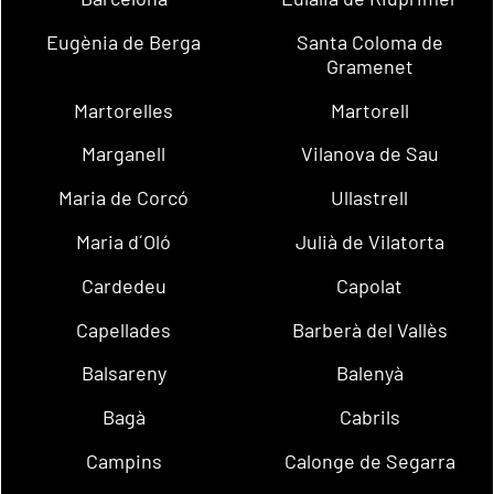
Eugènia de Berga
Santa Coloma de
Gramenet
Martorelles
Martorell
Marganell
Vilanova de Sau
Maria de Corcó
Ullastrell
Maria d´Oló
Julià de Vilatorta
Cardedeu
Capolat
Capellades
Barberà del Vallès
Balsareny
Balenyà
Bagà
Cabrils
Campins
Calonge de Segarra