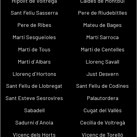
Hipòlit de Voltregà
Caldes de Montbui
Sant Feliu Sasserra
Pere de Riudebitlles
Pere de Ribes
Mateu de Bages
Martí Sesgueioles
Martí Sarroca
Martí de Tous
Martí de Centelles
Martí d´Albars
Llorenç Savall
Llorenç d´Hortons
Just Desvern
Sant Feliu de Llobregat
Sant Feliu de Codines
Sant Esteve Sesrovires
Palautordera
Sabadell
Cugat del Vallès
Sadurní d´Anoia
Cecília de Voltregà
Vicenç dels Horts
Vicenç de Torelló