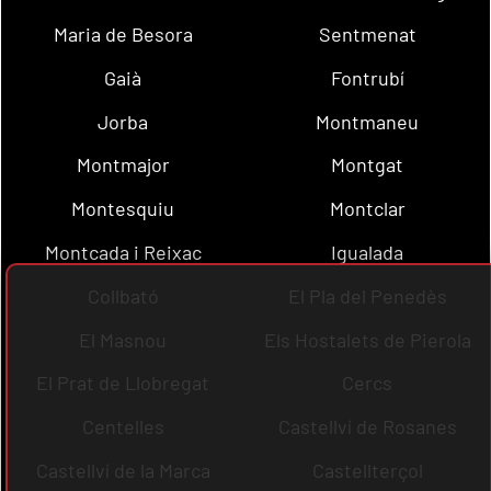
Maria de Besora
Sentmenat
Gaià
Fontrubí
Jorba
Montmaneu
Montmajor
Montgat
Montesquiu
Montclar
Montcada i Reixac
Igualada
Collbató
El Pla del Penedès
El Masnou
Els Hostalets de Pierola
El Prat de Llobregat
Cercs
Centelles
Castellví de Rosanes
Castellví de la Marca
Castellterçol