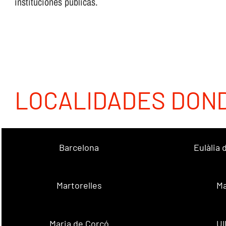
instituciones públicas.
LOCALIDADES DON
Barcelona
Eulàlia
Martorelles
Ma
Maria de Corcó
Ul