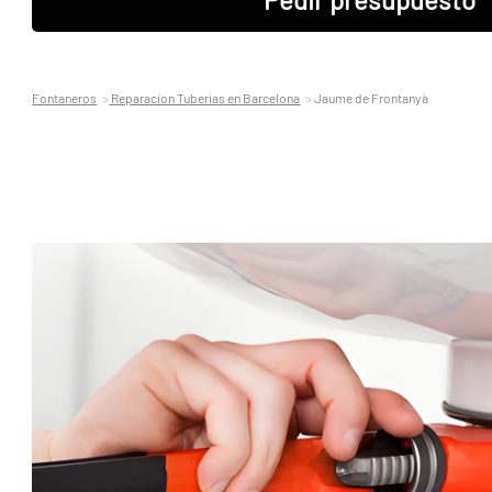
Fontaneros
Reparacion Tuberias en Barcelona
Jaume de Frontanyà