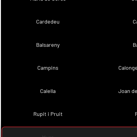
Cardedeu
C
Balsareny
B
Campins
Calonge
Calella
Joan de
Rupit i Pruit
Mura