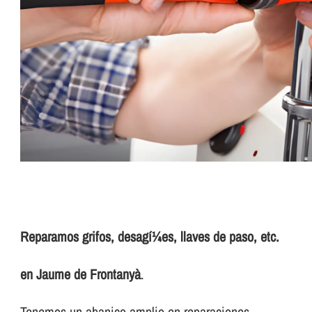
Reparamos grifos, desagí¼es, llaves de paso, etc.
en Jaume de Frontanyà
.
Tenemos un abanico amplio en reparaciones.