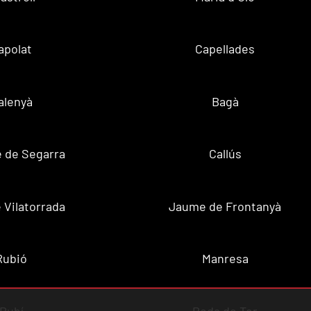
apolat
Capellades
alenyà
Bagà
 de Segarra
Callús
 Vilatorrada
Jaume de Frontanyà
Rubió
Manresa
Rubí
Roda de Ter