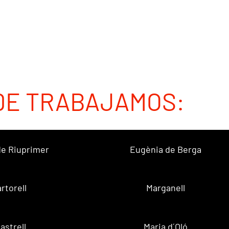
DE TRABAJAMOS:
 de Riuprimer
Eugènia de Berga
rtorell
Marganell
lastrell
Maria d´Oló