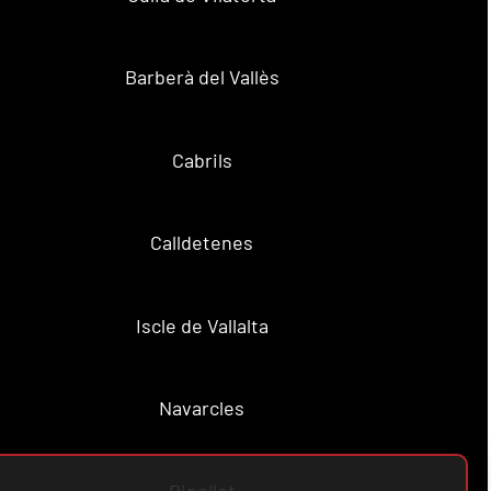
Barberà del Vallès
Cabrils
Calldetenes
Iscle de Vallalta
Navarcles
Ripollet