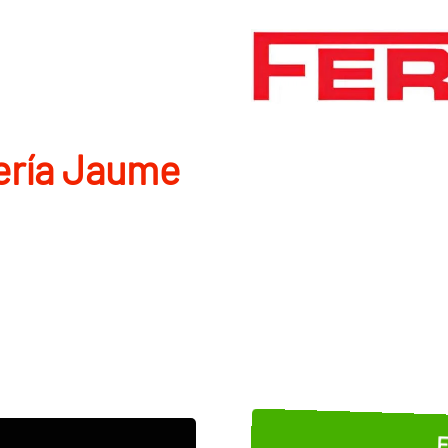
rí­a Jaume
E