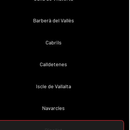
Barberà del Vallès
Cabrils
Calldetenes
Iscle de Vallalta
Navarcles
Ripollet