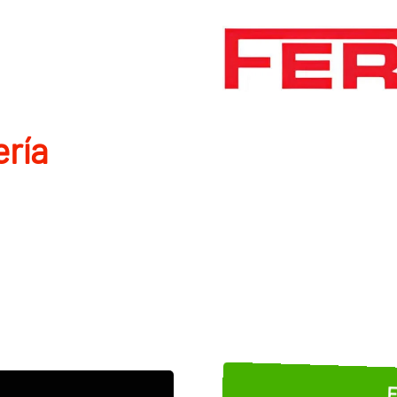
rí­a
E