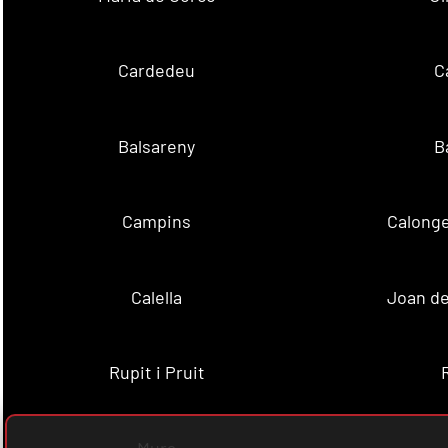
Cardedeu
C
Balsareny
B
Campins
Calonge
Calella
Joan de
Rupit i Pruit
Mura