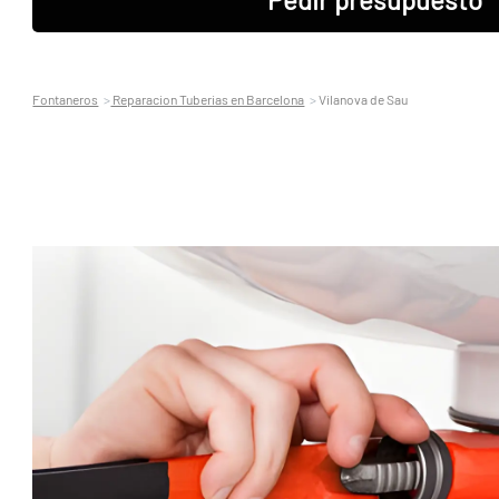
Fontaneros
Reparacion Tuberias en Barcelona
Vilanova de Sau