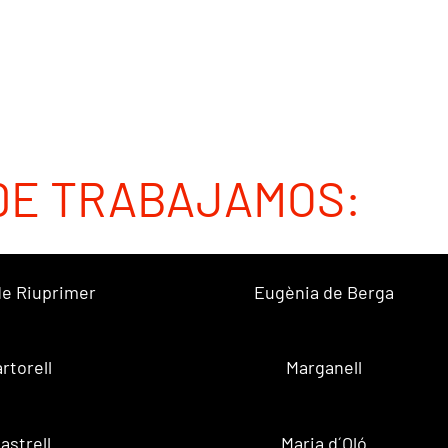
DE TRABAJAMOS:
 de Riuprimer
Eugènia de Berga
rtorell
Marganell
lastrell
Maria d´Oló