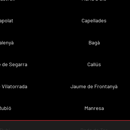
apolat
Capellades
alenyà
Bagà
 de Segarra
Callús
 Vilatorrada
Jaume de Frontanyà
Rubió
Manresa
Rubí
Roda de Ter