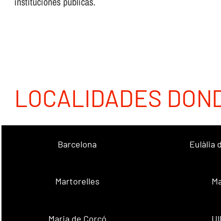
instituciones públicas.
LOCALIDADES DON
Barcelona
Eulàlia
Martorelles
Ma
Maria de Corcó
Ul