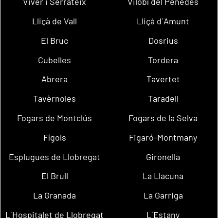
Viver i Serrateix
Vilobí del Penedès
Lliçà de Vall
Lliçà d´Amunt
El Bruc
Dosrius
Cubelles
Tordera
Abrera
Tavertet
Tavèrnoles
Taradell
Fogars de Montclús
Fogars de la Selva
Fígols
Figaró-Montmany
Esplugues de Llobregat
Gironella
El Brull
La Llacuna
La Granada
La Garriga
L´Hospitalet de Llobregat
L´Estany