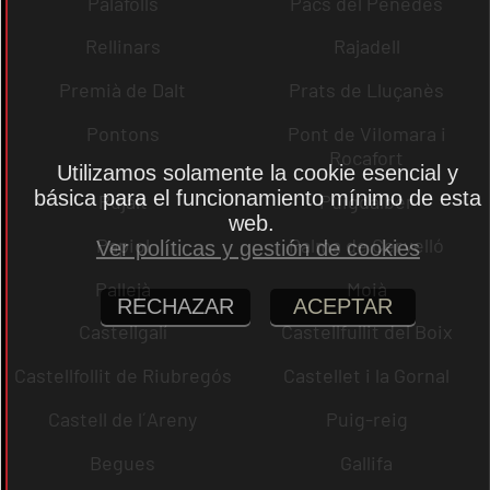
Palafolls
Pacs del Penedès
Rellinars
Rajadell
Premià de Dalt
Prats de Lluçanès
Pontons
Pont de Vilomara i
Rocafort
Utilizamos solamente la cookie esencial y
básica para el funcionamiento mínimo de esta
Pujalt
Puigdàlber
web.
Papiol
Palma de Cervelló
Ver políticas y gestión de cookies
Pallejà
Moià
RECHAZAR
ACEPTAR
Castellgalí
Castellfullit del Boix
Castellfollit de Riubregós
Castellet i la Gornal
Castell de l´Areny
Puig-reig
Begues
Gallifa