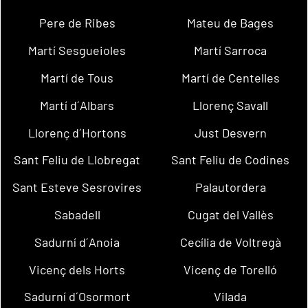
Pere de Ribes
Mateu de Bages
Martí Sesgueioles
Martí Sarroca
Martí de Tous
Martí de Centelles
Martí d´Albars
Llorenç Savall
Llorenç d´Hortons
Just Desvern
Sant Feliu de Llobregat
Sant Feliu de Codines
Sant Esteve Sesrovires
Palautordera
Sabadell
Cugat del Vallès
Sadurní d´Anoia
Cecília de Voltregà
Vicenç dels Horts
Vicenç de Torelló
Sadurní d´Osormort
Vilada