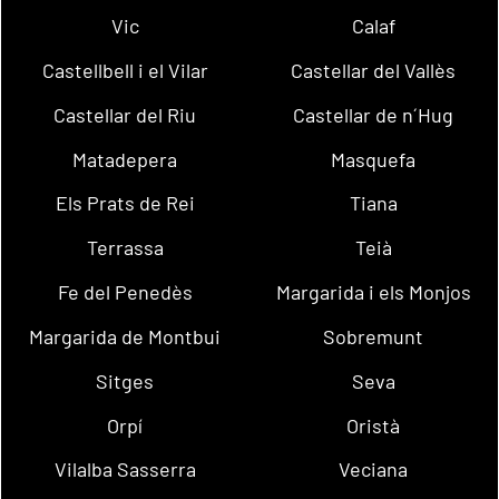
Vic
Calaf
Castellbell i el Vilar
Castellar del Vallès
Castellar del Riu
Castellar de n´Hug
Matadepera
Masquefa
Els Prats de Rei
Tiana
Terrassa
Teià
Fe del Penedès
Margarida i els Monjos
Margarida de Montbui
Sobremunt
Sitges
Seva
Orpí
Oristà
Vilalba Sasserra
Veciana