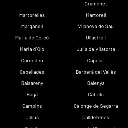
Gramenet
Martorelles
Martorell
Marganell
Vilanova de Sau
Maria de Corcó
Ullastrell
Maria d´Oló
Julià de Vilatorta
Cardedeu
Capolat
Capellades
Barberà del Vallès
Balsareny
Balenyà
Bagà
Cabrils
Campins
Calonge de Segarra
Callús
Calldetenes