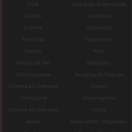
Gurb
Guardiola de Berguedà
Gualba
Granollers
Granera
Gisclareny
Fonollosa
Folgueroles
Manlleu
Malla
Malgrat de Mar
Santpedor
Santa Susanna
Perpètua de Mogoda
Corbera de Llobregat
Copons
Collsuspina
Esparreguera
Cornellà de Llobregat
Gelida
Navas
Palau-solità i Plegamans