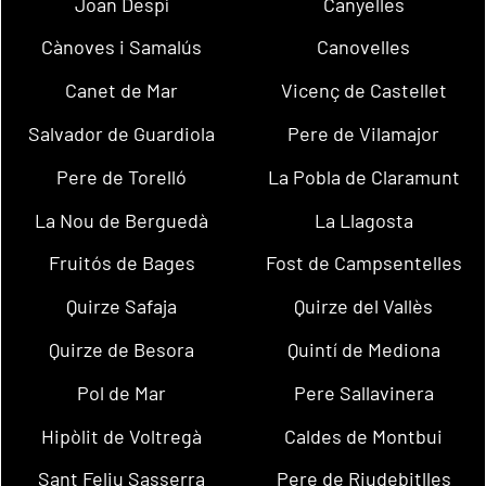
Joan Despí
Canyelles
Cànoves i Samalús
Canovelles
Canet de Mar
Vicenç de Castellet
Salvador de Guardiola
Pere de Vilamajor
Pere de Torelló
La Pobla de Claramunt
La Nou de Berguedà
La Llagosta
Fruitós de Bages
Fost de Campsentelles
Quirze Safaja
Quirze del Vallès
Quirze de Besora
Quintí de Mediona
Pol de Mar
Pere Sallavinera
Hipòlit de Voltregà
Caldes de Montbui
Sant Feliu Sasserra
Pere de Riudebitlles