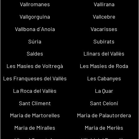
Vallromanes
Vallirana
Vallgorguina
Vallcebre
Vallbona d´Anoia
Vacarisses
Súria
Subirats
Saldes
Llinars del Vallès
Les Masíes de Voltregà
Les Masies de Roda
Les Franqueses del Vallès
Les Cabanyes
La Roca del Vallès
La Quar
Sant Climent
Sant Celoni
Maria de Martorelles
Maria de Palautordera
Maria de Miralles
Maria de Merlès