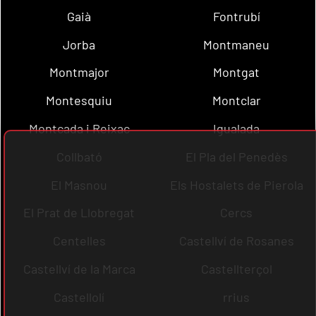
Gaià
Fontrubí
Jorba
Montmaneu
Montmajor
Montgat
Montesquiu
Montclar
Montcada i Reixac
Igualada
Collbató
El Pla del Penedès
El Masnou
Els Hostalets de Pierola
El Prat de Llobregat
Cercs
Centelles
Castellví de Rosanes
Castellví de la Marca
Castellterçol
Castellolí
rrius