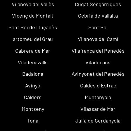
Vilanova del Vallès
Cugat Sesgarrigues
Vicenç de Montalt
Cebrià de Vallalta
Sant Boi de Lluçanès
Sant Boi
artomeu del Grau
Vilanova del Camí
Cabrera de Mar
Vilafranca del Penedès
Viladecavalls
Viladecans
Badalona
Avinyonet del Penedès
Avinyó
Caldes d´Estrac
Calders
Muntanyola
Montseny
Vilassar de Mar
Tona
Julià de Cerdanyola