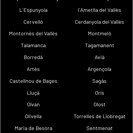
L´Espunyola
l´Ametlla del Vallès
Cervelló
Cerdanyola del Vallès
Montornès del Vallès
Montmeló
Talamanca
Tagamanent
Borredà
Avià
Artés
Argençola
Castellnou de Bages
Sagàs
Lluçà
Orís
Olvan
Olost
Olivella
Torrelles de Llobregat
Maria de Besora
Sentmenat