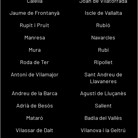
Calella
Joan de Vilatorrada
Jaume de Frontanyà
Iscle de Vallalta
Rupit i Pruit
Rubió
Manresa
Navarcles
Mura
Rubí
Roda de Ter
Ripollet
Antoni de Vilamajor
Sant Andreu de
Llavaneres
Andreu de la Barca
Agustí de Lluçanès
Adrià de Besòs
Sallent
Mataró
Badia del Vallès
Vilassar de Dalt
Vilanova i la Geltrú