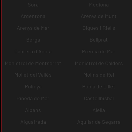
Sora
Mediona
Argentona
Arenys de Munt
Arenys de Mar
Bigues i Riells
Berga
Bellprat
Cabrera d´Anoia
Premià de Mar
Monistrol de Montserrat
Monistrol de Calders
Mollet del Vallès
Molins de Rei
Polinyà
Pobla de Lillet
Pineda de Mar
Castellbisbal
Alpens
Alella
Aiguafreda
Aguilar de Segarra