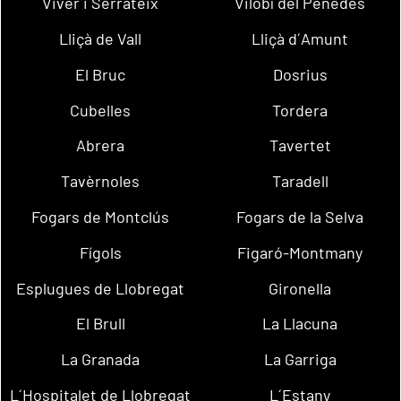
Viver i Serrateix
Vilobí del Penedès
Lliçà de Vall
Lliçà d´Amunt
El Bruc
Dosrius
Cubelles
Tordera
Abrera
Tavertet
Tavèrnoles
Taradell
Fogars de Montclús
Fogars de la Selva
Fígols
Figaró-Montmany
Esplugues de Llobregat
Gironella
El Brull
La Llacuna
La Granada
La Garriga
L´Hospitalet de Llobregat
L´Estany