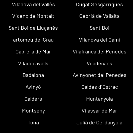
Vilanova del Vallès
Cugat Sesgarrigues
Vicenç de Montalt
Cebrià de Vallalta
Sant Boi de Lluçanès
Sant Boi
artomeu del Grau
Vilanova del Camí
Cabrera de Mar
Vilafranca del Penedès
Viladecavalls
Viladecans
Badalona
Avinyonet del Penedès
Avinyó
Caldes d´Estrac
Calders
Muntanyola
Montseny
Vilassar de Mar
Tona
Julià de Cerdanyola