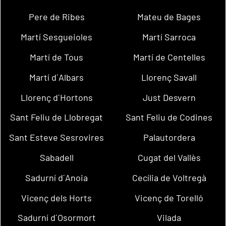
Pere de Ribes
Mateu de Bages
Martí Sesgueioles
Martí Sarroca
Martí de Tous
Martí de Centelles
Martí d´Albars
Llorenç Savall
Llorenç d´Hortons
Just Desvern
Sant Feliu de Llobregat
Sant Feliu de Codines
Sant Esteve Sesrovires
Palautordera
Sabadell
Cugat del Vallès
Sadurní d´Anoia
Cecília de Voltregà
Vicenç dels Horts
Vicenç de Torelló
Sadurní d´Osormort
Vilada