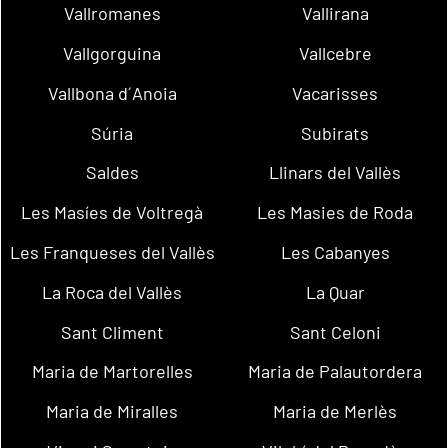
Vallromanes
Vallirana
Vallgorguina
Vallcebre
Vallbona d´Anoia
Vacarisses
Súria
Subirats
Saldes
Llinars del Vallès
Les Masíes de Voltregà
Les Masies de Roda
Les Franqueses del Vallès
Les Cabanyes
La Roca del Vallès
La Quar
Sant Climent
Sant Celoni
Maria de Martorelles
Maria de Palautordera
Maria de Miralles
Maria de Merlès