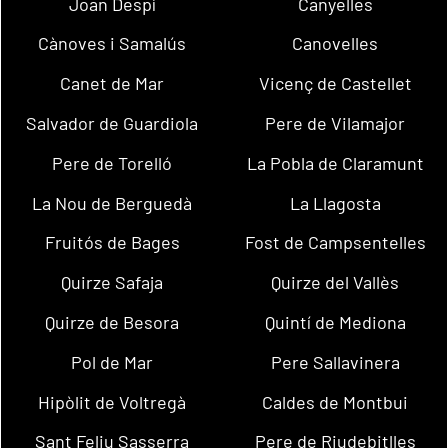
Joan Despí
Canyelles
Cànoves i Samalús
Canovelles
Canet de Mar
Vicenç de Castellet
Salvador de Guardiola
Pere de Vilamajor
Pere de Torelló
La Pobla de Claramunt
La Nou de Berguedà
La Llagosta
Fruitós de Bages
Fost de Campsentelles
Quirze Safaja
Quirze del Vallès
Quirze de Besora
Quintí de Mediona
Pol de Mar
Pere Sallavinera
Hipòlit de Voltregà
Caldes de Montbui
Sant Feliu Sasserra
Pere de Riudebitlles