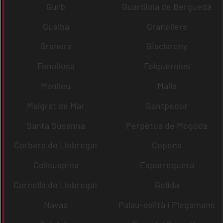
Gurb
Guardiola de Berguedà
Gualba
Granollers
Granera
Gisclareny
Fonollosa
Folgueroles
Manlleu
Malla
Malgrat de Mar
Santpedor
Santa Susanna
Perpètua de Mogoda
Corbera de Llobregat
Copons
Collsuspina
Esparreguera
Cornellà de Llobregat
Gelida
Navas
Palau-solità i Plegamans