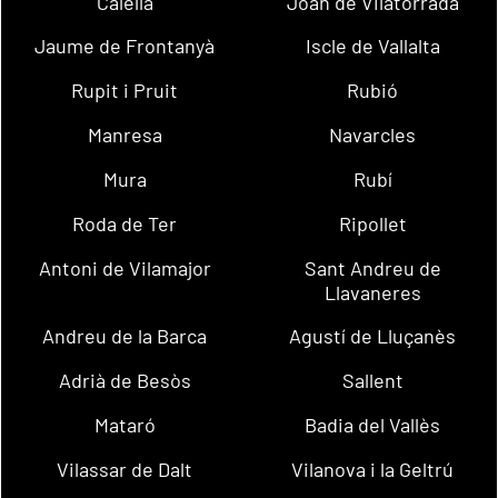
Calella
Joan de Vilatorrada
Jaume de Frontanyà
Iscle de Vallalta
Rupit i Pruit
Rubió
Manresa
Navarcles
Mura
Rubí
Roda de Ter
Ripollet
Antoni de Vilamajor
Sant Andreu de
Llavaneres
Andreu de la Barca
Agustí de Lluçanès
Adrià de Besòs
Sallent
Mataró
Badia del Vallès
Vilassar de Dalt
Vilanova i la Geltrú