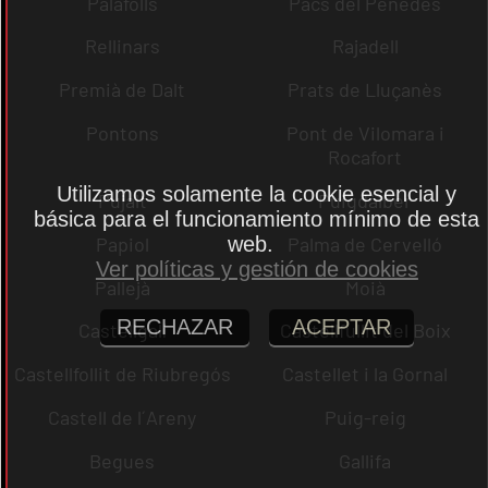
Palafolls
Pacs del Penedès
Rellinars
Rajadell
Premià de Dalt
Prats de Lluçanès
Pontons
Pont de Vilomara i
Rocafort
Utilizamos solamente la cookie esencial y
Pujalt
Puigdàlber
básica para el funcionamiento mínimo de esta
web.
Papiol
Palma de Cervelló
Ver políticas y gestión de cookies
Pallejà
Moià
RECHAZAR
ACEPTAR
Castellgalí
Castellfullit del Boix
Castellfollit de Riubregós
Castellet i la Gornal
Castell de l´Areny
Puig-reig
Begues
Gallifa