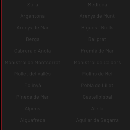
Sora
Mediona
Argentona
Arenys de Munt
Arenys de Mar
Bigues i Riells
Berga
Bellprat
Cabrera d´Anoia
Premià de Mar
Monistrol de Montserrat
Monistrol de Calders
Mollet del Vallès
Molins de Rei
Polinyà
Pobla de Lillet
Pineda de Mar
Castellbisbal
Alpens
Alella
Aiguafreda
Aguilar de Segarra