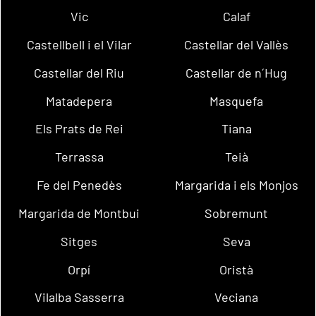
Vic
Calaf
Castellbell i el Vilar
Castellar del Vallès
Castellar del Riu
Castellar de n´Hug
Matadepera
Masquefa
Els Prats de Rei
Tiana
Terrassa
Teià
Fe del Penedès
Margarida i els Monjos
Margarida de Montbui
Sobremunt
Sitges
Seva
Orpí
Oristà
Vilalba Sasserra
Veciana