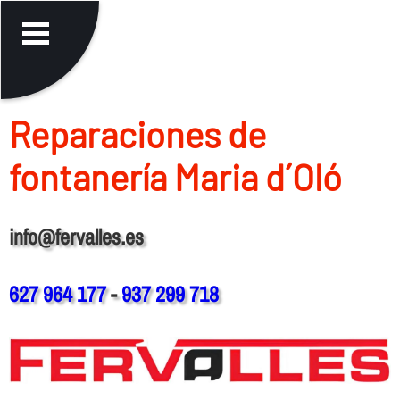
Reparaciones de
fontanerí­a Maria d´Oló
info@fervalles.es
627 964 177
-
937 299 718