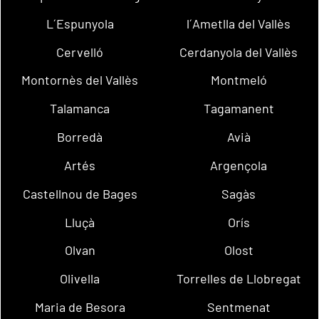
L´Espunyola
l´Ametlla del Vallès
Cervelló
Cerdanyola del Vallès
Montornès del Vallès
Montmeló
Talamanca
Tagamanent
Borredà
Avià
Artés
Argençola
Castellnou de Bages
Sagàs
Lluçà
Orís
Olvan
Olost
Olivella
Torrelles de Llobregat
Maria de Besora
Sentmenat