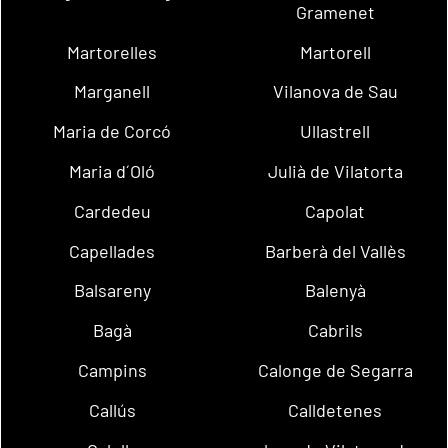
Gramenet
Martorelles
Martorell
Marganell
Vilanova de Sau
Maria de Corcó
Ullastrell
Maria d´Oló
Julià de Vilatorta
Cardedeu
Capolat
Capellades
Barberà del Vallès
Balsareny
Balenyà
Bagà
Cabrils
Campins
Calonge de Segarra
Callús
Calldetenes