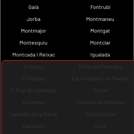
Gaià
Fontrubí
Jorba
Montmaneu
Montmajor
Montgat
Montesquiu
Montclar
Montcada i Reixac
Igualada
Collbató
El Pla del Penedès
El Masnou
Els Hostalets de Pierola
El Prat de Llobregat
Cercs
Centelles
Castellví de Rosanes
Castellví de la Marca
Castellterçol
Castellolí
rrius