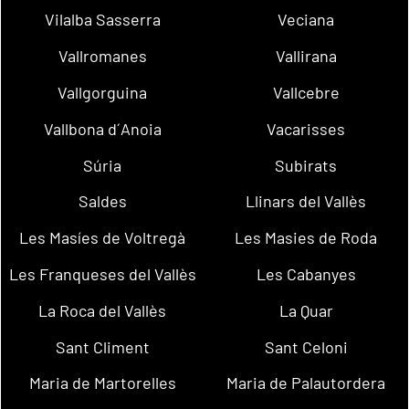
Vilalba Sasserra
Veciana
Vallromanes
Vallirana
Vallgorguina
Vallcebre
Vallbona d´Anoia
Vacarisses
Súria
Subirats
Saldes
Llinars del Vallès
Les Masíes de Voltregà
Les Masies de Roda
Les Franqueses del Vallès
Les Cabanyes
La Roca del Vallès
La Quar
Sant Climent
Sant Celoni
Maria de Martorelles
Maria de Palautordera