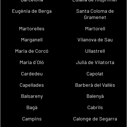
Eugènia de Berga
Santa Coloma de
Gramenet
Martorelles
Martorell
Marganell
Vilanova de Sau
Maria de Corcó
Ullastrell
Maria d´Oló
Julià de Vilatorta
Cardedeu
Capolat
Capellades
Barberà del Vallès
Balsareny
Balenyà
Bagà
Cabrils
Campins
Calonge de Segarra