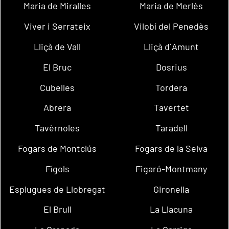
Maria de Miralles
Maria de Merlès
Viver i Serrateix
Vilobí del Penedès
Lliçà de Vall
Lliçà d´Amunt
El Bruc
Dosrius
Cubelles
Tordera
Abrera
Tavertet
Tavèrnoles
Taradell
Fogars de Montclús
Fogars de la Selva
Fígols
Figaró-Montmany
Esplugues de Llobregat
Gironella
El Brull
La Llacuna