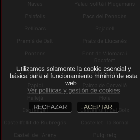
Navas
Palau-solità i Plegamans
Palafolls
Pacs del Penedès
Rellinars
Rajadell
Premià de Dalt
Prats de Lluçanès
Pontons
Pont de Vilomara i
Rocafort
Utilizamos solamente la cookie esencial y
Pujalt
Puigdàlber
básica para el funcionamiento mínimo de esta
web.
Papiol
Palma de Cervelló
Ver políticas y gestión de cookies
Pallejà
Moià
RECHAZAR
ACEPTAR
Castellgalí
Castellfullit del Boix
Castellfollit de Riubregós
Castellet i la Gornal
Castell de l´Areny
Puig-reig