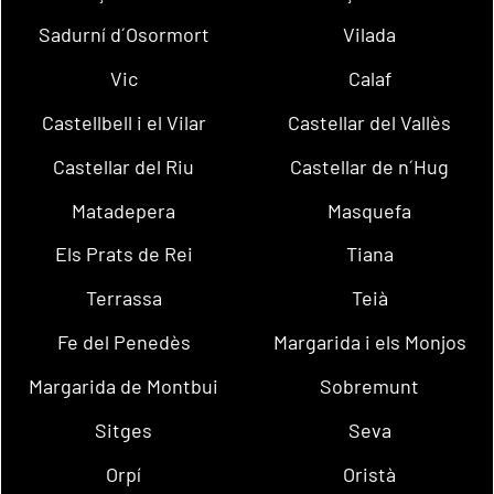
Sadurní d´Osormort
Vilada
Vic
Calaf
Castellbell i el Vilar
Castellar del Vallès
Castellar del Riu
Castellar de n´Hug
Matadepera
Masquefa
Els Prats de Rei
Tiana
Terrassa
Teià
Fe del Penedès
Margarida i els Monjos
Margarida de Montbui
Sobremunt
Sitges
Seva
Orpí
Oristà