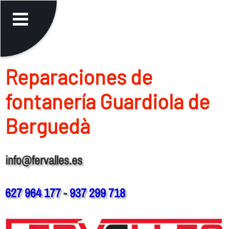
Reparaciones de
fontanerí­a Guardiola de
Berguedà
info@fervalles.es
627 964 177
-
937 299 718