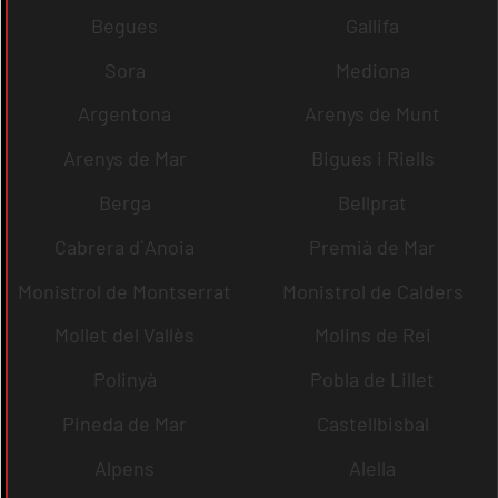
Begues
Gallifa
Sora
Mediona
Argentona
Arenys de Munt
Arenys de Mar
Bigues i Riells
Berga
Bellprat
Cabrera d´Anoia
Premià de Mar
Monistrol de Montserrat
Monistrol de Calders
Mollet del Vallès
Molins de Rei
Polinyà
Pobla de Lillet
Pineda de Mar
Castellbisbal
Alpens
Alella