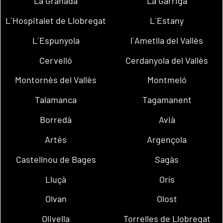
La Granada
La Garriga
L´Hospitalet de Llobregat
L´Estany
L´Espunyola
l´Ametlla del Vallès
Cervelló
Cerdanyola del Vallès
Montornès del Vallès
Montmeló
Talamanca
Tagamanent
Borredà
Avià
Artés
Argençola
Castellnou de Bages
Sagàs
Lluçà
Orís
Olvan
Olost
Olivella
Torrelles de Llobregat