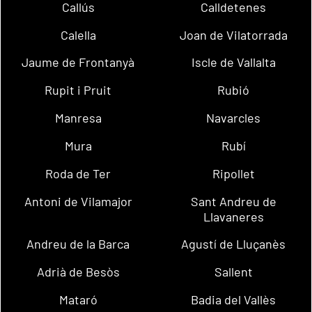
Callús
Calldetenes
Calella
Joan de Vilatorrada
Jaume de Frontanyà
Iscle de Vallalta
Rupit i Pruit
Rubió
Manresa
Navarcles
Mura
Rubí
Roda de Ter
Ripollet
Antoni de Vilamajor
Sant Andreu de
Llavaneres
Andreu de la Barca
Agustí de Lluçanès
Adrià de Besòs
Sallent
Mataró
Badia del Vallès