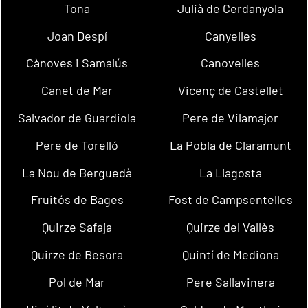
Tona
Julià de Cerdanyola
Joan Despí
Canyelles
Cànoves i Samalús
Canovelles
Canet de Mar
Vicenç de Castellet
Salvador de Guardiola
Pere de Vilamajor
Pere de Torelló
La Pobla de Claramunt
La Nou de Berguedà
La Llagosta
Fruitós de Bages
Fost de Campsentelles
Quirze Safaja
Quirze del Vallès
Quirze de Besora
Quintí de Mediona
Pol de Mar
Pere Sallavinera