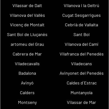
Vilassar de Dalt
Vilanova i la Geltrú
Vilanova del Vallès
Cugat Sesgarrigues
Vicenç de Montalt
Cebrià de Vallalta
Sant Boi de Lluçanès
Sant Boi
artomeu del Grau
Vilanova del Camí
Cabrera de Mar
Vilafranca del Penedès
Viladecavalls
Viladecans
Badalona
Avinyonet del Penedès
Avinyó
Caldes d´Estrac
Calders
Muntanyola
Montseny
Vilassar de Mar