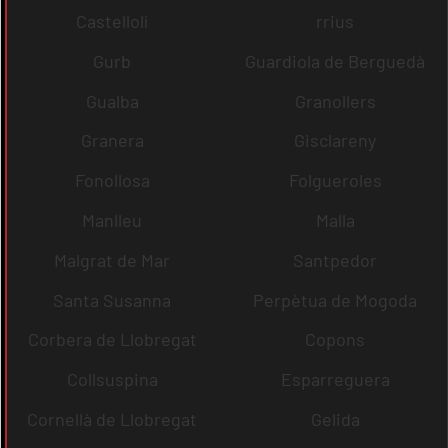
Castellolí
rrius
Gurb
Guardiola de Berguedà
Gualba
Granollers
Granera
Gisclareny
Fonollosa
Folgueroles
Manlleu
Malla
Malgrat de Mar
Santpedor
Santa Susanna
Perpètua de Mogoda
Corbera de Llobregat
Copons
Collsuspina
Esparreguera
Cornellà de Llobregat
Gelida