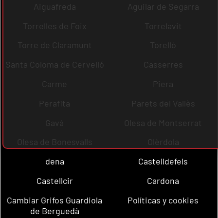
Aiguafreda
Aguilar de Segarra
Torrelles de Foix
Torrelavit
Torre de Claramunt
Torelló
Santa Coloma de Cervelló
Casserres
Carme
Piera
Perafita
Parets del Vallès
Gavà
Olesa de Montserrat
Olesa de Bonesvalls
Olèrdola
dena
Castelldefels
Castellcir
Cardona
Cambiar Grifos Guardiola
Políticas y cookies
de Berguedà