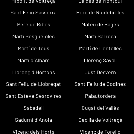
Hipòlit de Voltregà
Caldes de Montbui
Sant Feliu Sasserra
Pere de Riudebitlles
Pere de Ribes
Mateu de Bages
Martí Sesgueioles
Martí Sarroca
Martí de Tous
Martí de Centelles
Martí d´Albars
Llorenç Savall
Llorenç d´Hortons
Just Desvern
Sant Feliu de Llobregat
Sant Feliu de Codines
Sant Esteve Sesrovires
Palautordera
Sabadell
Cugat del Vallès
Sadurní d´Anoia
Cecília de Voltregà
Vicenç dels Horts
Vicenç de Torelló