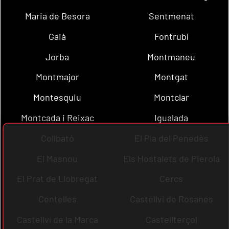
Maria de Besora
Sentmenat
Gaià
Fontrubí
Jorba
Montmaneu
Montmajor
Montgat
Montesquiu
Montclar
Montcada i Reixac
Igualada
Collbató
El Pla del Penedès
El Masnou
Els Hostalets de Pierola
El Prat de Llobregat
Cercs
Centelles
Castellví de Rosanes
Castellví de la Marca
Castellterçol