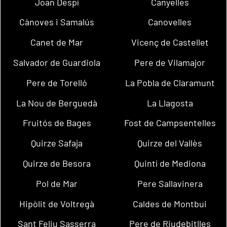
Joan Despí
Canyelles
Cànoves i Samalús
Canovelles
Canet de Mar
Vicenç de Castellet
Salvador de Guardiola
Pere de Vilamajor
Pere de Torelló
La Pobla de Claramunt
La Nou de Berguedà
La Llagosta
Fruitós de Bages
Fost de Campsentelles
Quirze Safaja
Quirze del Vallès
Quirze de Besora
Quintí de Mediona
Pol de Mar
Pere Sallavinera
Hipòlit de Voltregà
Caldes de Montbui
Sant Feliu Sasserra
Pere de Riudebitlles