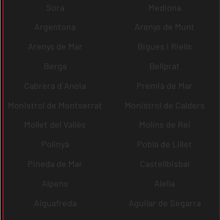
Sora
Mediona
Argentona
Arenys de Munt
Arenys de Mar
Bigues i Riells
Berga
Bellprat
Cabrera d´Anoia
Premià de Mar
Monistrol de Montserrat
Monistrol de Calders
Mollet del Vallès
Molins de Rei
Polinyà
Pobla de Lillet
Pineda de Mar
Castellbisbal
Alpens
Alella
Aiguafreda
Aguilar de Segarra