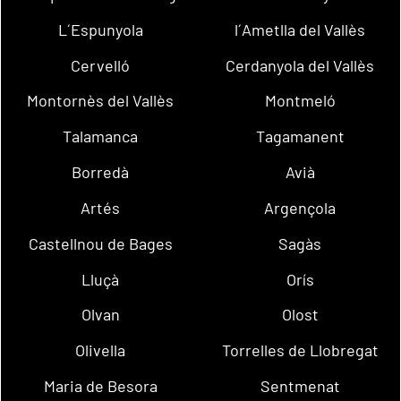
L´Espunyola
l´Ametlla del Vallès
Cervelló
Cerdanyola del Vallès
Montornès del Vallès
Montmeló
Talamanca
Tagamanent
Borredà
Avià
Artés
Argençola
Castellnou de Bages
Sagàs
Lluçà
Orís
Olvan
Olost
Olivella
Torrelles de Llobregat
Maria de Besora
Sentmenat