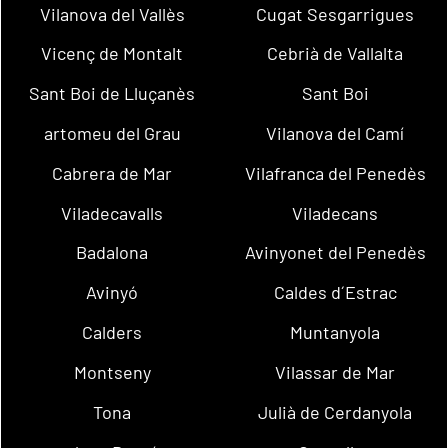
Vilanova del Vallès
Cugat Sesgarrigues
Vicenç de Montalt
Cebrià de Vallalta
Sant Boi de Lluçanès
Sant Boi
artomeu del Grau
Vilanova del Camí
Cabrera de Mar
Vilafranca del Penedès
Viladecavalls
Viladecans
Badalona
Avinyonet del Penedès
Avinyó
Caldes d´Estrac
Calders
Muntanyola
Montseny
Vilassar de Mar
Tona
Julià de Cerdanyola