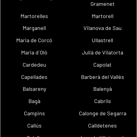
Gramenet
Martorelles
Martorell
Marganell
Vilanova de Sau
Maria de Corcó
Ullastrell
Maria d´Oló
Julià de Vilatorta
Cardedeu
Capolat
Capellades
Barberà del Vallès
Balsareny
Balenyà
Bagà
Cabrils
Campins
Calonge de Segarra
Callús
Calldetenes