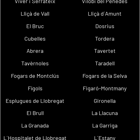
Viver i Serrateix
Vilobí del Penedès
Lliçà de Vall
Lliçà d´Amunt
El Bruc
Dosrius
Cubelles
Tordera
Abrera
Tavertet
Tavèrnoles
Taradell
Fogars de Montclús
Fogars de la Selva
Fígols
Figaró-Montmany
Esplugues de Llobregat
Gironella
El Brull
La Llacuna
La Granada
La Garriga
L´Hospitalet de Llobregat
L´Estany