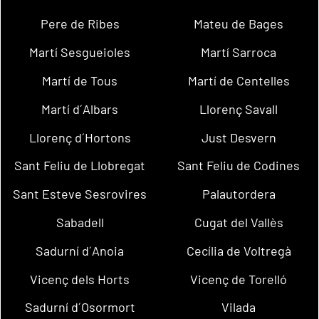
Pere de Ribes
Mateu de Bages
Martí Sesgueioles
Martí Sarroca
Martí de Tous
Martí de Centelles
Martí d´Albars
Llorenç Savall
Llorenç d´Hortons
Just Desvern
Sant Feliu de Llobregat
Sant Feliu de Codines
Sant Esteve Sesrovires
Palautordera
Sabadell
Cugat del Vallès
Sadurní d´Anoia
Cecília de Voltregà
Vicenç dels Horts
Vicenç de Torelló
Sadurní d´Osormort
Vilada