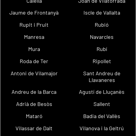
Calella
Joan de Vilatorrada
Jaume de Frontanyà
Iscle de Vallalta
Rupit i Pruit
Rubió
Manresa
Navarcles
Mura
Rubí
Roda de Ter
Ripollet
Antoni de Vilamajor
Sant Andreu de
Llavaneres
Andreu de la Barca
Agustí de Lluçanès
Adrià de Besòs
Sallent
Mataró
Badia del Vallès
Vilassar de Dalt
Vilanova i la Geltrú