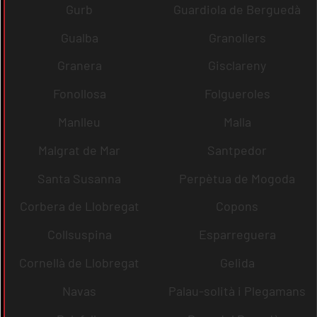
Gurb
Guardiola de Berguedà
Gualba
Granollers
Granera
Gisclareny
Fonollosa
Folgueroles
Manlleu
Malla
Malgrat de Mar
Santpedor
Santa Susanna
Perpètua de Mogoda
Corbera de Llobregat
Copons
Collsuspina
Esparreguera
Cornellà de Llobregat
Gelida
Navas
Palau-solità i Plegamans