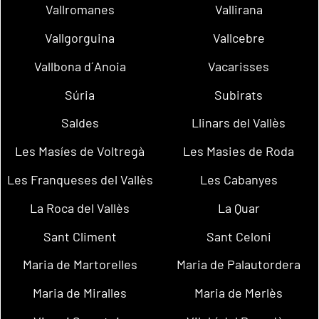
Vallromanes
Vallirana
Vallgorguina
Vallcebre
Vallbona d´Anoia
Vacarisses
Súria
Subirats
Saldes
Llinars del Vallès
Les Masíes de Voltregà
Les Masies de Roda
Les Franqueses del Vallès
Les Cabanyes
La Roca del Vallès
La Quar
Sant Climent
Sant Celoni
Maria de Martorelles
Maria de Palautordera
Maria de Miralles
Maria de Merlès