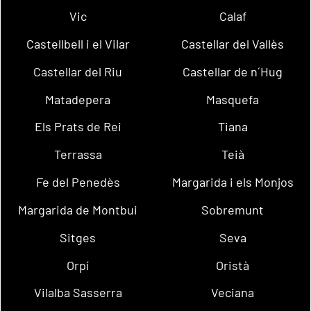
Vic
Calaf
Castellbell i el Vilar
Castellar del Vallès
Castellar del Riu
Castellar de n´Hug
Matadepera
Masquefa
Els Prats de Rei
Tiana
Terrassa
Teià
Fe del Penedès
Margarida i els Monjos
Margarida de Montbui
Sobremunt
Sitges
Seva
Orpí
Oristà
Vilalba Sasserra
Veciana