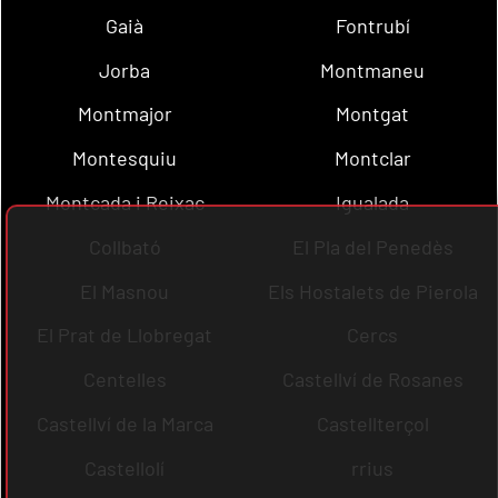
Gaià
Fontrubí
Jorba
Montmaneu
Montmajor
Montgat
Montesquiu
Montclar
Montcada i Reixac
Igualada
Collbató
El Pla del Penedès
El Masnou
Els Hostalets de Pierola
El Prat de Llobregat
Cercs
Centelles
Castellví de Rosanes
Castellví de la Marca
Castellterçol
Castellolí
rrius