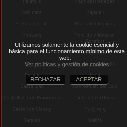
Palafolls
Pacs del Penedès
Rellinars
Rajadell
Premià de Dalt
Prats de Lluçanès
Pontons
Pont de Vilomara i
Rocafort
Utilizamos solamente la cookie esencial y
básica para el funcionamiento mínimo de esta
Pujalt
Puigdàlber
web.
Papiol
Palma de Cervelló
Ver políticas y gestión de cookies
Pallejà
Moià
RECHAZAR
ACEPTAR
Castellgalí
Castellfullit del Boix
Castellfollit de Riubregós
Castellet i la Gornal
Castell de l´Areny
Puig-reig
Begues
Gallifa