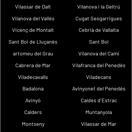
Vilassar de Dalt
Vilanova i la Geltrú
Vilanova del Vallès
Cugat Sesgarrigues
Vicenç de Montalt
Cebrià de Vallalta
Sant Boi de Lluçanès
Sant Boi
artomeu del Grau
Vilanova del Camí
Cabrera de Mar
Vilafranca del Penedès
Viladecavalls
Viladecans
Badalona
Avinyonet del Penedès
Avinyó
Caldes d´Estrac
Calders
Muntanyola
Montseny
Vilassar de Mar