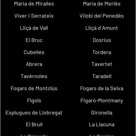
Maria de Miralles
Maria de Merlès
Viver i Serrateix
Vilobí del Penedès
Lliçà de Vall
Lliçà d´Amunt
El Bruc
Dosrius
Cubelles
Tordera
Abrera
Tavertet
Tavèrnoles
Taradell
Fogars de Montclús
Fogars de la Selva
Fígols
Figaró-Montmany
Esplugues de Llobregat
Gironella
El Brull
La Llacuna