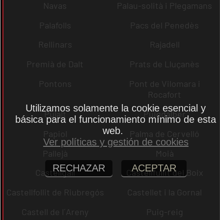
Navas
Palau-solità i Plegamans
Palafolls
Pacs del Penedès
Rellinars
Rajadell
Premià de Dalt
Prats de Lluçanès
Pontons
Pont de Vilomara i
Rocafort
Utilizamos solamente la cookie esencial y
Pujalt
Puigdàlber
básica para el funcionamiento mínimo de esta
web.
Papiol
Palma de Cervelló
Ver políticas y gestión de cookies
Pallejà
Moià
RECHAZAR
ACEPTAR
Castellgalí
Castellfullit del Boix
Castellfollit de Riubregós
Castellet i la Gornal
Castell de l´Areny
Puig-reig