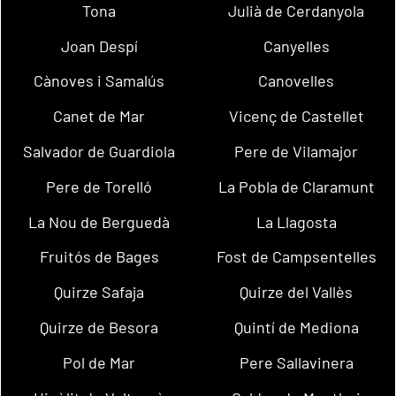
Tona
Julià de Cerdanyola
Joan Despí
Canyelles
Cànoves i Samalús
Canovelles
Canet de Mar
Vicenç de Castellet
Salvador de Guardiola
Pere de Vilamajor
Pere de Torelló
La Pobla de Claramunt
La Nou de Berguedà
La Llagosta
Fruitós de Bages
Fost de Campsentelles
Quirze Safaja
Quirze del Vallès
Quirze de Besora
Quintí de Mediona
Pol de Mar
Pere Sallavinera