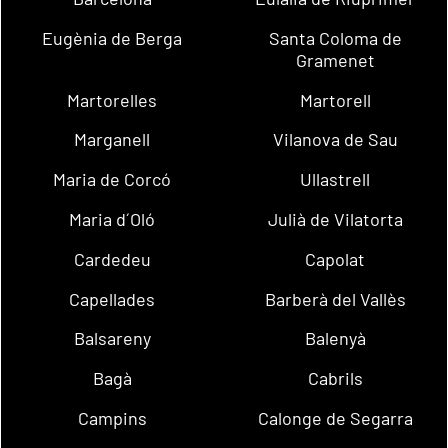
Eugènia de Berga
Santa Coloma de
Gramenet
Martorelles
Martorell
Marganell
Vilanova de Sau
Maria de Corcó
Ullastrell
Maria d´Oló
Julià de Vilatorta
Cardedeu
Capolat
Capellades
Barberà del Vallès
Balsareny
Balenyà
Bagà
Cabrils
Campins
Calonge de Segarra