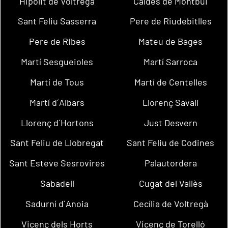
Hipòlit de Voltregà
Caldes de Montbui
Sant Feliu Sasserra
Pere de Riudebitlles
Pere de Ribes
Mateu de Bages
Martí Sesgueioles
Martí Sarroca
Martí de Tous
Martí de Centelles
Martí d´Albars
Llorenç Savall
Llorenç d´Hortons
Just Desvern
Sant Feliu de Llobregat
Sant Feliu de Codines
Sant Esteve Sesrovires
Palautordera
Sabadell
Cugat del Vallès
Sadurní d´Anoia
Cecília de Voltregà
Vicenç dels Horts
Vicenç de Torelló