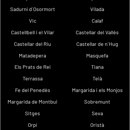
Sadurní d´Osormort
Vilada
Vic
Calaf
Castellbell i el Vilar
Castellar del Vallès
Castellar del Riu
Castellar de n´Hug
Matadepera
Masquefa
Els Prats de Rei
Tiana
Terrassa
Teià
Fe del Penedès
Margarida i els Monjos
Margarida de Montbui
Sobremunt
Sitges
Seva
Orpí
Oristà