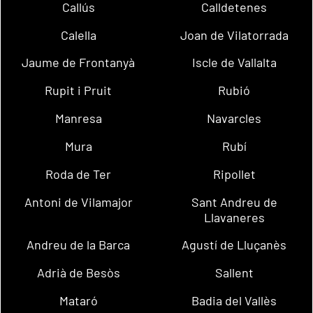
Callús
Calldetenes
Calella
Joan de Vilatorrada
Jaume de Frontanyà
Iscle de Vallalta
Rupit i Pruit
Rubió
Manresa
Navarcles
Mura
Rubí
Roda de Ter
Ripollet
Antoni de Vilamajor
Sant Andreu de
Llavaneres
Andreu de la Barca
Agustí de Lluçanès
Adrià de Besòs
Sallent
Mataró
Badia del Vallès