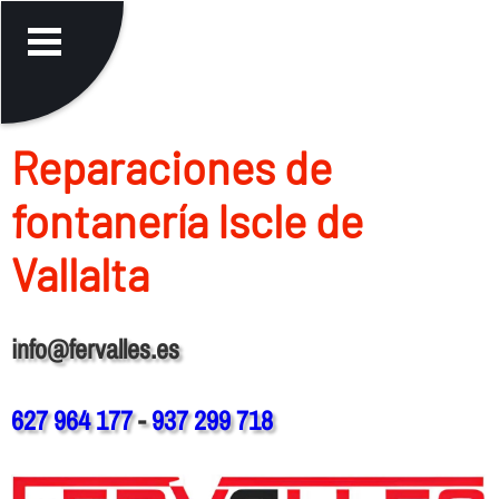
Reparaciones de
fontanerí­a Iscle de
Vallalta
info@fervalles.es
627 964 177
-
937 299 718