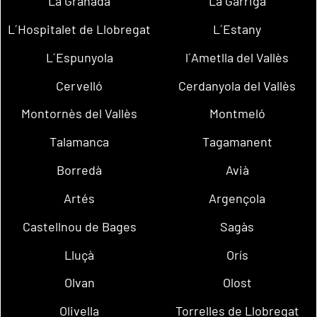
La Granada
La Garriga
L´Hospitalet de Llobregat
L´Estany
L´Espunyola
l´Ametlla del Vallès
Cervelló
Cerdanyola del Vallès
Montornès del Vallès
Montmeló
Talamanca
Tagamanent
Borredà
Avià
Artés
Argençola
Castellnou de Bages
Sagàs
Lluçà
Orís
Olvan
Olost
Olivella
Torrelles de Llobregat