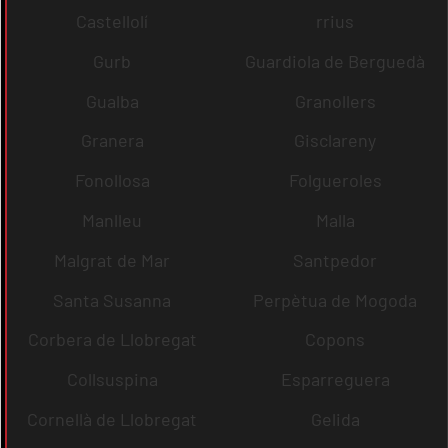
Castellolí
rrius
Gurb
Guardiola de Berguedà
Gualba
Granollers
Granera
Gisclareny
Fonollosa
Folgueroles
Manlleu
Malla
Malgrat de Mar
Santpedor
Santa Susanna
Perpètua de Mogoda
Corbera de Llobregat
Copons
Collsuspina
Esparreguera
Cornellà de Llobregat
Gelida