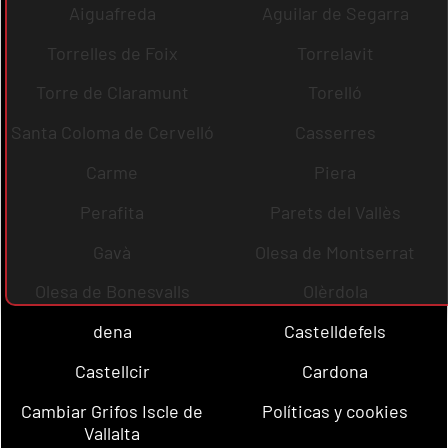
Aiguafreda
Aguilar de Segarra
Torrelles de Foix
Torrelavit
Torre de Claramunt
Torelló
Santa Coloma de Cervelló
Casserres
Carme
Piera
Perafita
Parets del Vallès
Gavà
Olesa de Montserrat
Olesa de Bonesvalls
Olèrdola
dena
Castelldefels
Castellcir
Cardona
Cambiar Grifos Iscle de
Políticas y cookies
Vallalta