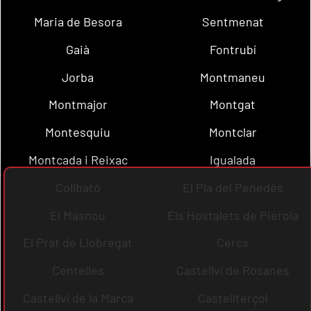
Maria de Besora
Sentmenat
Gaià
Fontrubí
Jorba
Montmaneu
Montmajor
Montgat
Montesquiu
Montclar
Montcada i Reixac
Igualada
Collbató
El Pla del Penedès
El Masnou
Els Hostalets de Pierola
El Prat de Llobregat
Cercs
Centelles
Castellví de Rosanes
Castellví de la Marca
Castellterçol