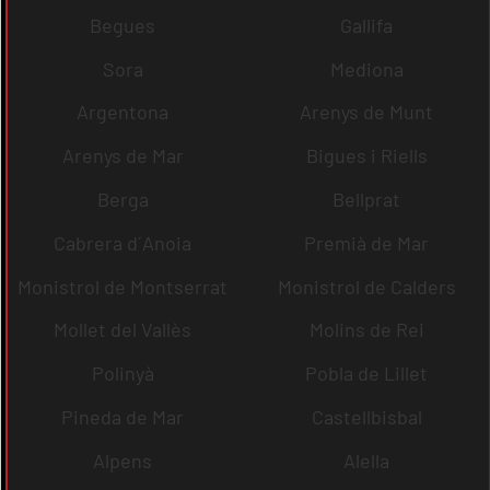
Begues
Gallifa
Sora
Mediona
Argentona
Arenys de Munt
Arenys de Mar
Bigues i Riells
Berga
Bellprat
Cabrera d´Anoia
Premià de Mar
Monistrol de Montserrat
Monistrol de Calders
Mollet del Vallès
Molins de Rei
Polinyà
Pobla de Lillet
Pineda de Mar
Castellbisbal
Alpens
Alella