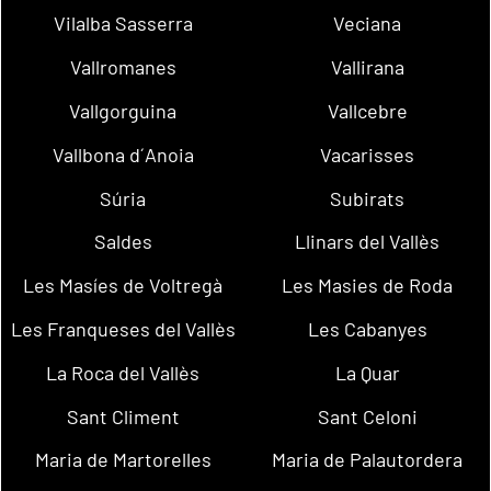
Vilalba Sasserra
Veciana
Vallromanes
Vallirana
Vallgorguina
Vallcebre
Vallbona d´Anoia
Vacarisses
Súria
Subirats
Saldes
Llinars del Vallès
Les Masíes de Voltregà
Les Masies de Roda
Les Franqueses del Vallès
Les Cabanyes
La Roca del Vallès
La Quar
Sant Climent
Sant Celoni
Maria de Martorelles
Maria de Palautordera