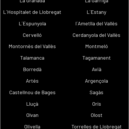
La Granada
La Garriga
L´Hospitalet de Llobregat
L´Estany
L´Espunyola
l´Ametlla del Vallès
Cervelló
Cerdanyola del Vallès
Montornès del Vallès
Montmeló
Talamanca
Tagamanent
Borredà
Avià
Artés
Argençola
Castellnou de Bages
Sagàs
Lluçà
Orís
Olvan
Olost
Olivella
Torrelles de Llobregat