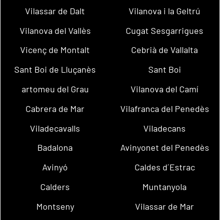
Vilassar de Dalt
Vilanova i la Geltrú
Vilanova del Vallès
Cugat Sesgarrigues
Vicenç de Montalt
Cebrià de Vallalta
Sant Boi de Lluçanès
Sant Boi
artomeu del Grau
Vilanova del Camí
Cabrera de Mar
Vilafranca del Penedès
Viladecavalls
Viladecans
Badalona
Avinyonet del Penedès
Avinyó
Caldes d´Estrac
Calders
Muntanyola
Montseny
Vilassar de Mar