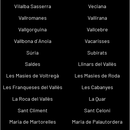
Vilalba Sasserra
Veciana
Vallromanes
Vallirana
Vallgorguina
Vallcebre
Vallbona d´Anoia
Vacarisses
Súria
Subirats
Saldes
Llinars del Vallès
Les Masíes de Voltregà
Les Masies de Roda
Les Franqueses del Vallès
Les Cabanyes
La Roca del Vallès
La Quar
Sant Climent
Sant Celoni
Maria de Martorelles
Maria de Palautordera