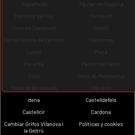
Aiguafreda
Aguilar de Segarra
Torrelles de Foix
Torrelavit
Torre de Claramunt
Torelló
Santa Coloma de Cervelló
Casserres
Carme
Piera
Perafita
Parets del Vallès
Gavà
Olesa de Montserrat
Olesa de Bonesvalls
Olèrdola
dena
Castelldefels
Castellcir
Cardona
Cambiar Grifos Vilanova i
Políticas y cookies
la Geltrú