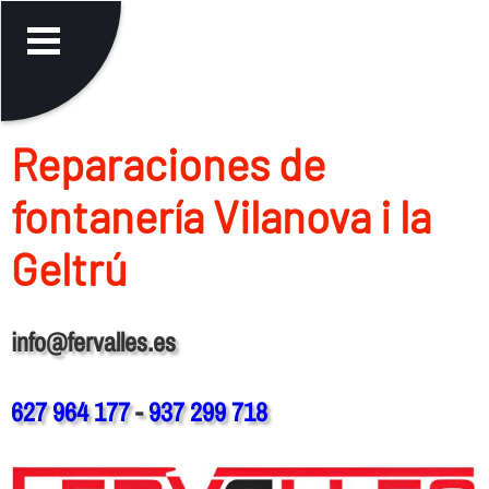
Reparaciones de
fontanerí­a Vilanova i la
Geltrú
info@fervalles.es
627 964 177
-
937 299 718