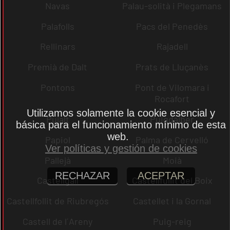
Navas
Palau-solità i Plegamans
Palafolls
Pacs del Penedès
Rellinars
Rajadell
Premià de Dalt
Prats de Lluçanès
Pontons
Pont de Vilomara i
Rocafort
Utilizamos solamente la cookie esencial y
Pujalt
Puigdàlber
básica para el funcionamiento mínimo de esta
web.
Papiol
Palma de Cervelló
Ver políticas y gestión de cookies
Pallejà
Moià
RECHAZAR
ACEPTAR
Castellgalí
Castellfullit del Boix
Castellfollit de Riubregós
Castellet i la Gornal
Castell de l´Areny
Puig-reig