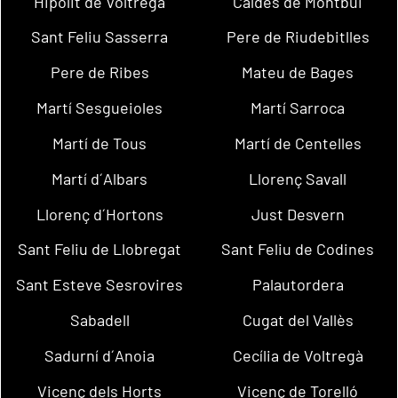
Hipòlit de Voltregà
Caldes de Montbui
Sant Feliu Sasserra
Pere de Riudebitlles
Pere de Ribes
Mateu de Bages
Martí Sesgueioles
Martí Sarroca
Martí de Tous
Martí de Centelles
Martí d´Albars
Llorenç Savall
Llorenç d´Hortons
Just Desvern
Sant Feliu de Llobregat
Sant Feliu de Codines
Sant Esteve Sesrovires
Palautordera
Sabadell
Cugat del Vallès
Sadurní d´Anoia
Cecília de Voltregà
Vicenç dels Horts
Vicenç de Torelló