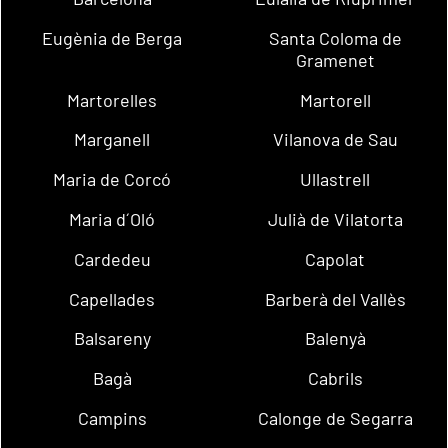
Eugènia de Berga
Santa Coloma de
Gramenet
Martorelles
Martorell
Marganell
Vilanova de Sau
Maria de Corcó
Ullastrell
Maria d´Oló
Julià de Vilatorta
Cardedeu
Capolat
Capellades
Barberà del Vallès
Balsareny
Balenyà
Bagà
Cabrils
Campins
Calonge de Segarra