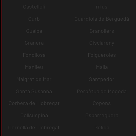
Castellolí
rrius
Gurb
Guardiola de Berguedà
Gualba
Granollers
Granera
Gisclareny
Fonollosa
Folgueroles
Manlleu
Malla
Malgrat de Mar
Santpedor
Santa Susanna
Perpètua de Mogoda
Corbera de Llobregat
Copons
Collsuspina
Esparreguera
Cornellà de Llobregat
Gelida