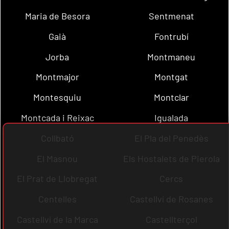
Maria de Besora
Sentmenat
Gaià
Fontrubí
Jorba
Montmaneu
Montmajor
Montgat
Montesquiu
Montclar
Montcada i Reixac
Igualada
Collbató
El Pla del Penedès
El Masnou
Els Hostalets de Pierola
El Prat de Llobregat
Cercs
Centelles
Castellví de Rosanes
Castellví de la Marca
Castellterçol