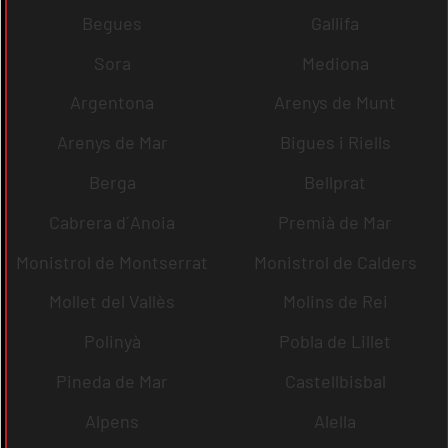
Begues
Gallifa
Sora
Mediona
Argentona
Arenys de Munt
Arenys de Mar
Bigues i Riells
Berga
Bellprat
Cabrera d´Anoia
Premià de Mar
Monistrol de Montserrat
Monistrol de Calders
Mollet del Vallès
Molins de Rei
Polinyà
Pobla de Lillet
Pineda de Mar
Castellbisbal
Alpens
Alella