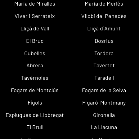
Maria de Miralles
Maria de Merlès
Viver i Serrateix
Vilobí del Penedès
Lliçà de Vall
Lliçà d´Amunt
El Bruc
Dosrius
Cubelles
Tordera
Abrera
Tavertet
Tavèrnoles
Taradell
Fogars de Montclús
Fogars de la Selva
Fígols
Figaró-Montmany
Esplugues de Llobregat
Gironella
El Brull
La Llacuna