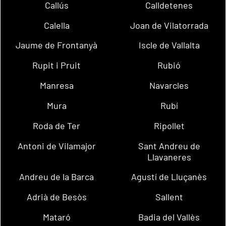
Callús
Calldetenes
Calella
Joan de Vilatorrada
Jaume de Frontanyà
Iscle de Vallalta
Rupit i Pruit
Rubió
Manresa
Navarcles
Mura
Rubí
Roda de Ter
Ripollet
Antoni de Vilamajor
Sant Andreu de
Llavaneres
Andreu de la Barca
Agustí de Lluçanès
Adrià de Besòs
Sallent
Mataró
Badia del Vallès