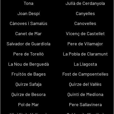
Tona
Julià de Cerdanyola
Joan Despí
Canyelles
Cànoves i Samalús
Canovelles
Canet de Mar
Vicenç de Castellet
Salvador de Guardiola
Pere de Vilamajor
Pere de Torelló
La Pobla de Claramunt
La Nou de Berguedà
La Llagosta
Fruitós de Bages
Fost de Campsentelles
Quirze Safaja
Quirze del Vallès
Quirze de Besora
Quintí de Mediona
Pol de Mar
Pere Sallavinera