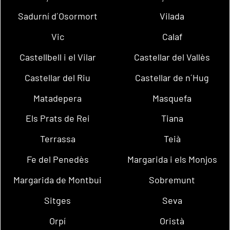
Sadurní d´Osormort
Vilada
Vic
Calaf
Castellbell i el Vilar
Castellar del Vallès
Castellar del Riu
Castellar de n´Hug
Matadepera
Masquefa
Els Prats de Rei
Tiana
Terrassa
Teià
Fe del Penedès
Margarida i els Monjos
Margarida de Montbui
Sobremunt
Sitges
Seva
Orpí
Oristà