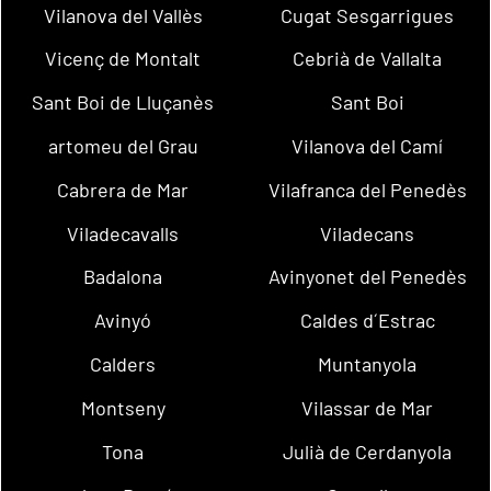
Vilanova del Vallès
Cugat Sesgarrigues
Vicenç de Montalt
Cebrià de Vallalta
Sant Boi de Lluçanès
Sant Boi
artomeu del Grau
Vilanova del Camí
Cabrera de Mar
Vilafranca del Penedès
Viladecavalls
Viladecans
Badalona
Avinyonet del Penedès
Avinyó
Caldes d´Estrac
Calders
Muntanyola
Montseny
Vilassar de Mar
Tona
Julià de Cerdanyola