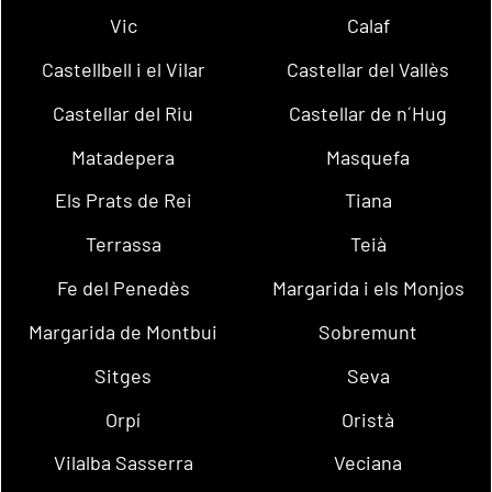
Vic
Calaf
Castellbell i el Vilar
Castellar del Vallès
Castellar del Riu
Castellar de n´Hug
Matadepera
Masquefa
Els Prats de Rei
Tiana
Terrassa
Teià
Fe del Penedès
Margarida i els Monjos
Margarida de Montbui
Sobremunt
Sitges
Seva
Orpí
Oristà
Vilalba Sasserra
Veciana