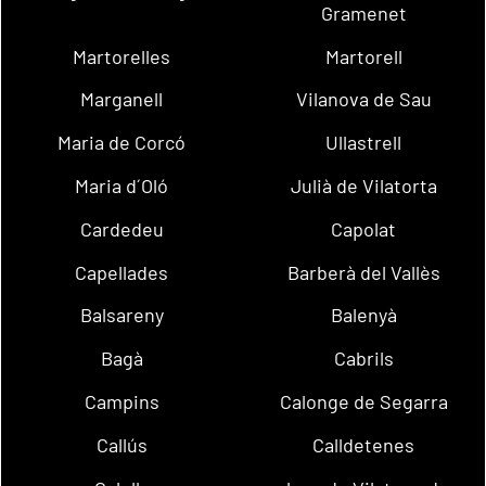
Gramenet
Martorelles
Martorell
Marganell
Vilanova de Sau
Maria de Corcó
Ullastrell
Maria d´Oló
Julià de Vilatorta
Cardedeu
Capolat
Capellades
Barberà del Vallès
Balsareny
Balenyà
Bagà
Cabrils
Campins
Calonge de Segarra
Callús
Calldetenes