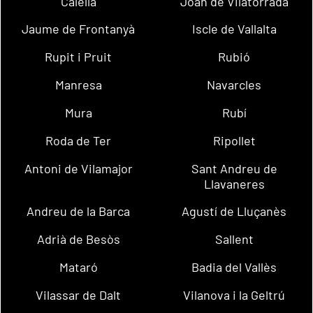
Calella
Joan de Vilatorrada
Jaume de Frontanyà
Iscle de Vallalta
Rupit i Pruit
Rubió
Manresa
Navarcles
Mura
Rubí
Roda de Ter
Ripollet
Antoni de Vilamajor
Sant Andreu de
Llavaneres
Andreu de la Barca
Agustí de Lluçanès
Adrià de Besòs
Sallent
Mataró
Badia del Vallès
Vilassar de Dalt
Vilanova i la Geltrú