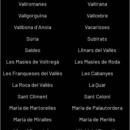
Vallromanes
Vallirana
Vallgorguina
Vallcebre
Vallbona d´Anoia
Vacarisses
Súria
Subirats
Saldes
Llinars del Vallès
Les Masíes de Voltregà
Les Masies de Roda
Les Franqueses del Vallès
Les Cabanyes
La Roca del Vallès
La Quar
Sant Climent
Sant Celoni
Maria de Martorelles
Maria de Palautordera
Maria de Miralles
Maria de Merlès