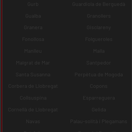
Gurb
Guardiola de Berguedà
Gualba
Granollers
Granera
Gisclareny
Fonollosa
Folgueroles
Manlleu
Malla
Malgrat de Mar
Santpedor
Santa Susanna
Perpètua de Mogoda
Corbera de Llobregat
Copons
Collsuspina
Esparreguera
Cornellà de Llobregat
Gelida
Navas
Palau-solità i Plegamans