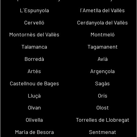
L´Espunyola
l´Ametlla del Vallès
Cervelló
Cerdanyola del Vallès
Montornès del Vallès
Montmeló
Talamanca
Tagamanent
Borredà
Avià
Artés
Argençola
Castellnou de Bages
Sagàs
Lluçà
Orís
Olvan
Olost
Olivella
Torrelles de Llobregat
Maria de Besora
Sentmenat