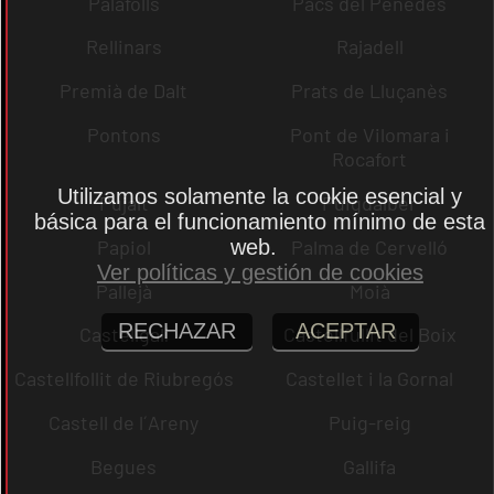
Palafolls
Pacs del Penedès
Rellinars
Rajadell
Premià de Dalt
Prats de Lluçanès
Pontons
Pont de Vilomara i
Rocafort
Utilizamos solamente la cookie esencial y
Pujalt
Puigdàlber
básica para el funcionamiento mínimo de esta
web.
Papiol
Palma de Cervelló
Ver políticas y gestión de cookies
Pallejà
Moià
RECHAZAR
ACEPTAR
Castellgalí
Castellfullit del Boix
Castellfollit de Riubregós
Castellet i la Gornal
Castell de l´Areny
Puig-reig
Begues
Gallifa