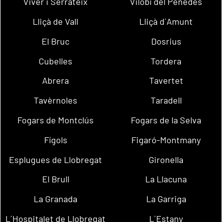
Viver i Serrateix
Vilobí del Penedès
Lliçà de Vall
Lliçà d´Amunt
El Bruc
Dosrius
Cubelles
Tordera
Abrera
Tavertet
Tavèrnoles
Taradell
Fogars de Montclús
Fogars de la Selva
Fígols
Figaró-Montmany
Esplugues de Llobregat
Gironella
El Brull
La Llacuna
La Granada
La Garriga
L´Hospitalet de Llobregat
L´Estany