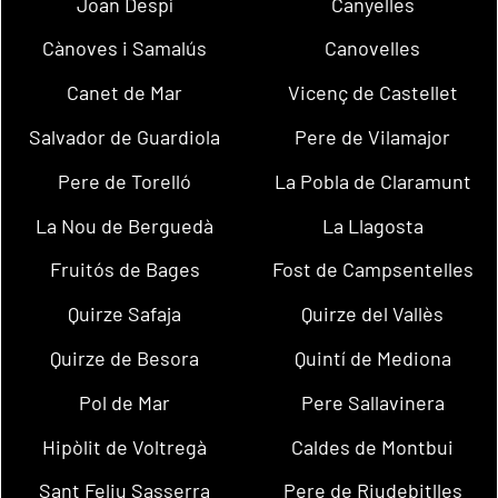
Joan Despí
Canyelles
Cànoves i Samalús
Canovelles
Canet de Mar
Vicenç de Castellet
Salvador de Guardiola
Pere de Vilamajor
Pere de Torelló
La Pobla de Claramunt
La Nou de Berguedà
La Llagosta
Fruitós de Bages
Fost de Campsentelles
Quirze Safaja
Quirze del Vallès
Quirze de Besora
Quintí de Mediona
Pol de Mar
Pere Sallavinera
Hipòlit de Voltregà
Caldes de Montbui
Sant Feliu Sasserra
Pere de Riudebitlles