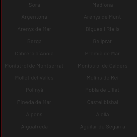
Sora
Mediona
Argentona
Arenys de Munt
Arenys de Mar
Bigues i Riells
Berga
Bellprat
Cabrera d´Anoia
Premià de Mar
Monistrol de Montserrat
Monistrol de Calders
Mollet del Vallès
Molins de Rei
Polinyà
Pobla de Lillet
Pineda de Mar
Castellbisbal
Alpens
Alella
Aiguafreda
Aguilar de Segarra