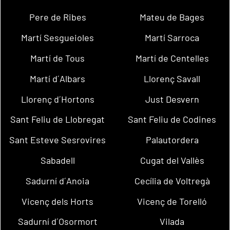
Pere de Ribes
Mateu de Bages
Martí Sesgueioles
Martí Sarroca
Martí de Tous
Martí de Centelles
Martí d´Albars
Llorenç Savall
Llorenç d´Hortons
Just Desvern
Sant Feliu de Llobregat
Sant Feliu de Codines
Sant Esteve Sesrovires
Palautordera
Sabadell
Cugat del Vallès
Sadurní d´Anoia
Cecília de Voltregà
Vicenç dels Horts
Vicenç de Torelló
Sadurní d´Osormort
Vilada