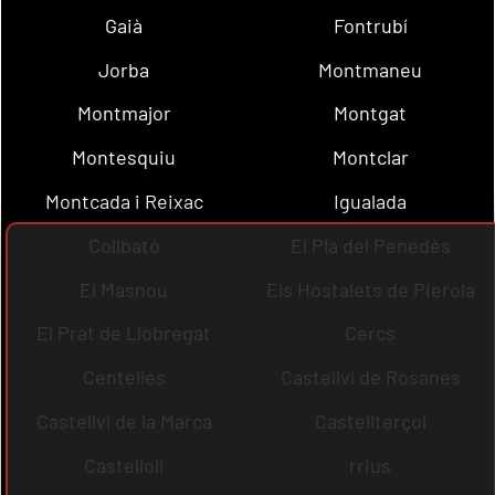
Gaià
Fontrubí
Jorba
Montmaneu
Montmajor
Montgat
Montesquiu
Montclar
Montcada i Reixac
Igualada
Collbató
El Pla del Penedès
El Masnou
Els Hostalets de Pierola
El Prat de Llobregat
Cercs
Centelles
Castellví de Rosanes
Castellví de la Marca
Castellterçol
Castellolí
rrius