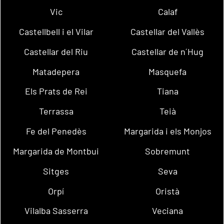
Vic
Calaf
Castellbell i el Vilar
Castellar del Vallès
Castellar del Riu
Castellar de n´Hug
Matadepera
Masquefa
Els Prats de Rei
Tiana
Terrassa
Teià
Fe del Penedès
Margarida i els Monjos
Margarida de Montbui
Sobremunt
Sitges
Seva
Orpí
Oristà
Vilalba Sasserra
Veciana