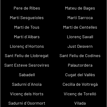
Pere de Ribes
Mateu de Bages
Martí Sesgueioles
Martí Sarroca
Martí de Tous
Martí de Centelles
Martí d´Albars
Llorenç Savall
Llorenç d´Hortons
Just Desvern
Sant Feliu de Llobregat
Sant Feliu de Codines
Sant Esteve Sesrovires
Palautordera
Sabadell
Cugat del Vallès
Sadurní d´Anoia
Cecília de Voltregà
Vicenç dels Horts
Vicenç de Torelló
Sadurní d´Osormort
Vilada