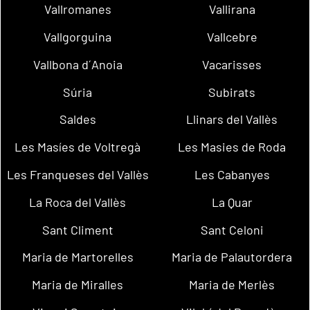
Vallromanes
Vallirana
Vallgorguina
Vallcebre
Vallbona d´Anoia
Vacarisses
Súria
Subirats
Saldes
Llinars del Vallès
Les Masíes de Voltregà
Les Masies de Roda
Les Franqueses del Vallès
Les Cabanyes
La Roca del Vallès
La Quar
Sant Climent
Sant Celoni
Maria de Martorelles
Maria de Palautordera
Maria de Miralles
Maria de Merlès