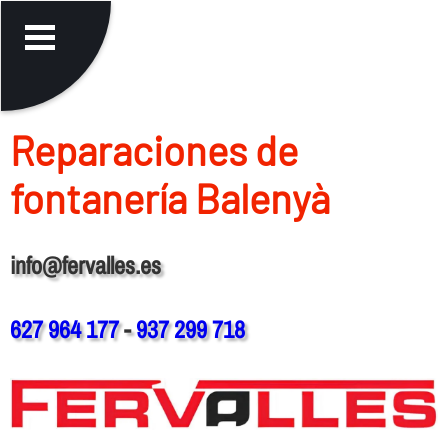
Reparaciones de
fontanerí­a Balenyà
info@fervalles.es
627 964 177
-
937 299 718