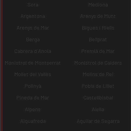
Sora
Mediona
Argentona
Arenys de Munt
Arenys de Mar
Bigues i Riells
Berga
Bellprat
Cabrera d´Anoia
Premià de Mar
Monistrol de Montserrat
Monistrol de Calders
Mollet del Vallès
Molins de Rei
Polinyà
Pobla de Lillet
Pineda de Mar
Castellbisbal
Alpens
Alella
Aiguafreda
Aguilar de Segarra