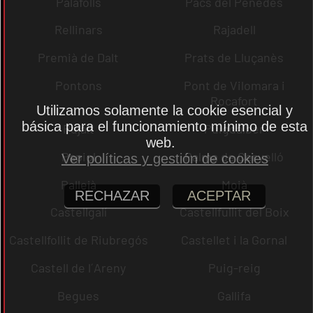
Palafolls
Pacs del Penedès
Rellinars
Rajadell
Premià de Dalt
Prats de Lluçanès
Pontons
Pont de Vilomara i
Rocafort
Utilizamos solamente la cookie esencial y
básica para el funcionamiento mínimo de esta
Pujalt
Puigdàlber
web.
Papiol
Palma de Cervelló
Ver políticas y gestión de cookies
Pallejà
Moià
RECHAZAR
ACEPTAR
Castellgalí
Castellfullit del Boix
Castellfollit de Riubregós
Castellet i la Gornal
Castell de l´Areny
Puig-reig
Begues
Gallifa