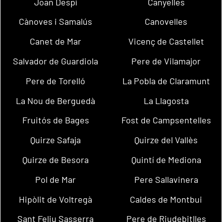
Joan Despí
Canyelles
Cànoves i Samalús
Canovelles
Canet de Mar
Vicenç de Castellet
Salvador de Guardiola
Pere de Vilamajor
Pere de Torelló
La Pobla de Claramunt
La Nou de Berguedà
La Llagosta
Fruitós de Bages
Fost de Campsentelles
Quirze Safaja
Quirze del Vallès
Quirze de Besora
Quintí de Mediona
Pol de Mar
Pere Sallavinera
Hipòlit de Voltregà
Caldes de Montbui
Sant Feliu Sasserra
Pere de Riudebitlles