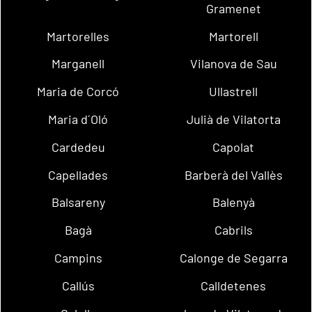
Gramenet
Martorelles
Martorell
Marganell
Vilanova de Sau
Maria de Corcó
Ullastrell
Maria d´Oló
Julià de Vilatorta
Cardedeu
Capolat
Capellades
Barberà del Vallès
Balsareny
Balenyà
Bagà
Cabrils
Campins
Calonge de Segarra
Callús
Calldetenes