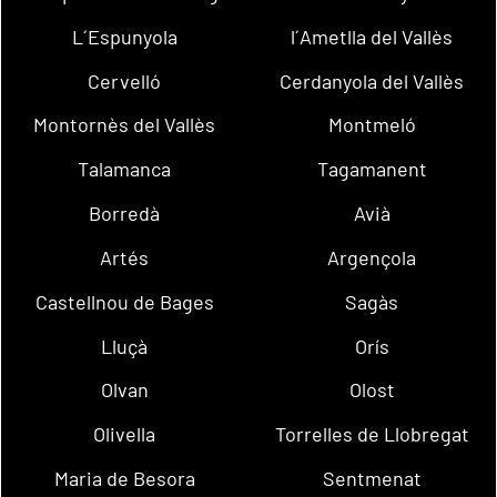
L´Espunyola
l´Ametlla del Vallès
Cervelló
Cerdanyola del Vallès
Montornès del Vallès
Montmeló
Talamanca
Tagamanent
Borredà
Avià
Artés
Argençola
Castellnou de Bages
Sagàs
Lluçà
Orís
Olvan
Olost
Olivella
Torrelles de Llobregat
Maria de Besora
Sentmenat