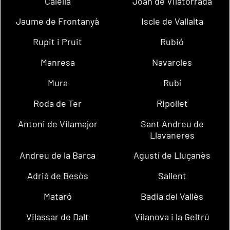
Calella
Joan de Vilatorrada
Jaume de Frontanyà
Iscle de Vallalta
Rupit i Pruit
Rubió
Manresa
Navarcles
Mura
Rubí
Roda de Ter
Ripollet
Antoni de Vilamajor
Sant Andreu de
Llavaneres
Andreu de la Barca
Agustí de Lluçanès
Adrià de Besòs
Sallent
Mataró
Badia del Vallès
Vilassar de Dalt
Vilanova i la Geltrú