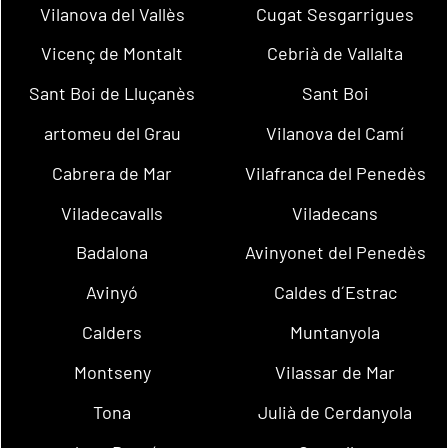
Vilanova del Vallès
Cugat Sesgarrigues
Vicenç de Montalt
Cebrià de Vallalta
Sant Boi de Lluçanès
Sant Boi
artomeu del Grau
Vilanova del Camí
Cabrera de Mar
Vilafranca del Penedès
Viladecavalls
Viladecans
Badalona
Avinyonet del Penedès
Avinyó
Caldes d´Estrac
Calders
Muntanyola
Montseny
Vilassar de Mar
Tona
Julià de Cerdanyola