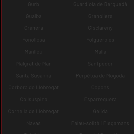
Gurb
Guardiola de Berguedà
Gualba
Granollers
Granera
Gisclareny
Fonollosa
Folgueroles
Manlleu
Malla
Malgrat de Mar
Santpedor
Santa Susanna
Perpètua de Mogoda
Corbera de Llobregat
Copons
Collsuspina
Esparreguera
Cornellà de Llobregat
Gelida
Navas
Palau-solità i Plegamans