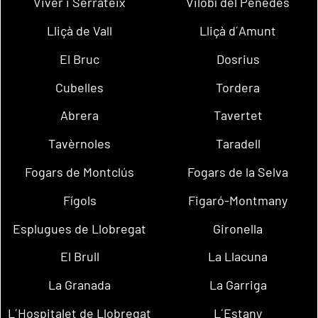
Viver i Serrateix
Vilobí del Penedès
Lliçà de Vall
Lliçà d´Amunt
El Bruc
Dosrius
Cubelles
Tordera
Abrera
Tavertet
Tavèrnoles
Taradell
Fogars de Montclús
Fogars de la Selva
Fígols
Figaró-Montmany
Esplugues de Llobregat
Gironella
El Brull
La Llacuna
La Granada
La Garriga
L´Hospitalet de Llobregat
L´Estany