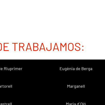
DE TRABAJAMOS:
 de Riuprimer
Eugènia de Berga
rtorell
Marganell
lastrell
Maria d´Oló