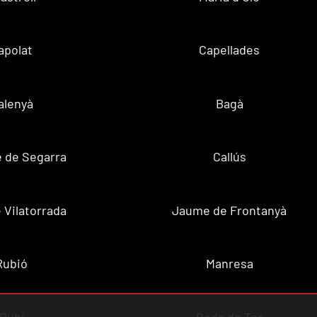
apolat
Capellades
alenyà
Bagà
 de Segarra
Callús
 Vilatorrada
Jaume de Frontanyà
Rubió
Manresa
Rubí
Roda de Ter