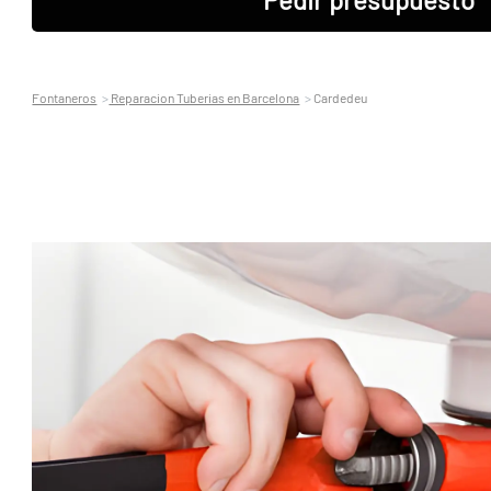
Fontaneros
Reparacion Tuberias en Barcelona
Cardedeu