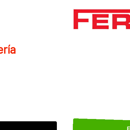
rí­a
E