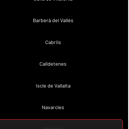
Barberà del Vallès
Cabrils
Calldetenes
Iscle de Vallalta
Navarcles
Ripollet