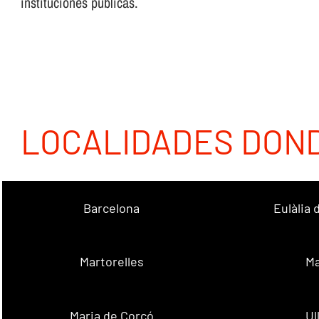
instituciones públicas.
LOCALIDADES DON
Barcelona
Eulàlia
Martorelles
Ma
Maria de Corcó
Ul