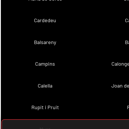
Cardedeu
C
Balsareny
B
Campins
Calonge
Calella
Joan de
Rupit i Pruit
Mura