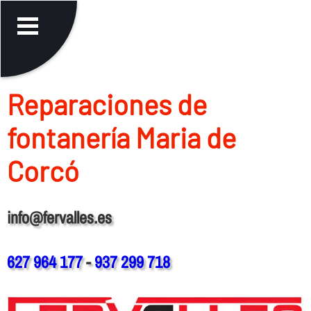
Reparaciones de
fontanerí­a Maria de
Corcó
info@fervalles.es
627 964 177
-
937 299 718