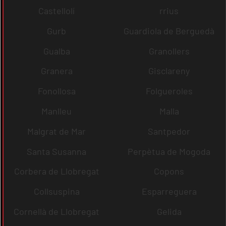
Castellolí
rrius
Gurb
Guardiola de Berguedà
Gualba
Granollers
Granera
Gisclareny
Fonollosa
Folgueroles
Manlleu
Malla
Malgrat de Mar
Santpedor
Santa Susanna
Perpètua de Mogoda
Corbera de Llobregat
Copons
Collsuspina
Esparreguera
Cornellà de Llobregat
Gelida