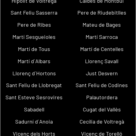
Hipòlit de Voltregà
Caldes de Montbui
Sant Feliu Sasserra
Pere de Riudebitlles
Pere de Ribes
Mateu de Bages
Martí Sesgueioles
Martí Sarroca
Martí de Tous
Martí de Centelles
Martí d´Albars
Llorenç Savall
Llorenç d´Hortons
Just Desvern
Sant Feliu de Llobregat
Sant Feliu de Codines
Sant Esteve Sesrovires
Palautordera
Sabadell
Cugat del Vallès
Sadurní d´Anoia
Cecília de Voltregà
Vicenç dels Horts
Vicenç de Torelló