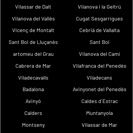
Vilassar de Dalt
Vilanova i la Geltrú
Vilanova del Vallès
Cugat Sesgarrigues
Vicenç de Montalt
Cebrià de Vallalta
Sant Boi de Lluçanès
Sant Boi
artomeu del Grau
Vilanova del Camí
Cabrera de Mar
Vilafranca del Penedès
Viladecavalls
Viladecans
Badalona
Avinyonet del Penedès
Avinyó
Caldes d´Estrac
Calders
Muntanyola
Montseny
Vilassar de Mar