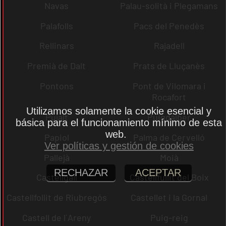
Navas
Palau-solità i Plegamans
Palafolls
Pacs del Penedès
Rellinars
Rajadell
Premià de Dalt
Prats de Lluçanès
Pontons
Pont de Vilomara i
Rocafort
Utilizamos solamente la cookie esencial y
Pujalt
Puigdàlber
básica para el funcionamiento mínimo de esta
web.
Papiol
Palma de Cervelló
Ver políticas y gestión de cookies
Pallejà
Moià
RECHAZAR
ACEPTAR
Castellgalí
Castellfullit del Boix
Castellfollit de Riubregós
Castellet i la Gornal
Castell de l´Areny
Puig-reig