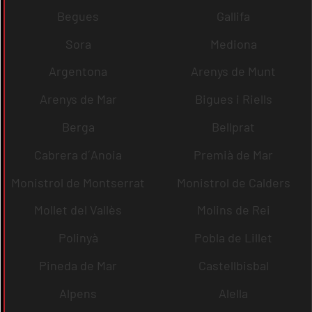
Begues
Gallifa
Sora
Mediona
Argentona
Arenys de Munt
Arenys de Mar
Bigues i Riells
Berga
Bellprat
Cabrera d´Anoia
Premià de Mar
Monistrol de Montserrat
Monistrol de Calders
Mollet del Vallès
Molins de Rei
Polinyà
Pobla de Lillet
Pineda de Mar
Castellbisbal
Alpens
Alella