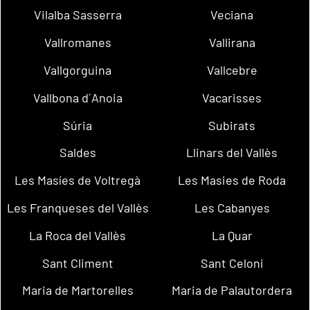
Vilalba Sasserra
Veciana
Vallromanes
Vallirana
Vallgorguina
Vallcebre
Vallbona d´Anoia
Vacarisses
Súria
Subirats
Saldes
Llinars del Vallès
Les Masíes de Voltregà
Les Masies de Roda
Les Franqueses del Vallès
Les Cabanyes
La Roca del Vallès
La Quar
Sant Climent
Sant Celoni
Maria de Martorelles
Maria de Palautordera