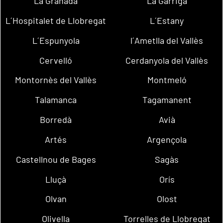
La Granada
La Garriga
L´Hospitalet de Llobregat
L´Estany
L´Espunyola
l´Ametlla del Vallès
Cervelló
Cerdanyola del Vallès
Montornès del Vallès
Montmeló
Talamanca
Tagamanent
Borredà
Avià
Artés
Argençola
Castellnou de Bages
Sagàs
Lluçà
Orís
Olvan
Olost
Olivella
Torrelles de Llobregat