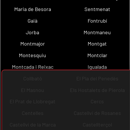
Maria de Besora
Sentmenat
Gaià
Fontrubí
Jorba
Montmaneu
Montmajor
Montgat
Montesquiu
Montclar
Montcada i Reixac
Igualada
Collbató
El Pla del Penedès
El Masnou
Els Hostalets de Pierola
El Prat de Llobregat
Cercs
Centelles
Castellví de Rosanes
Castellví de la Marca
Castellterçol