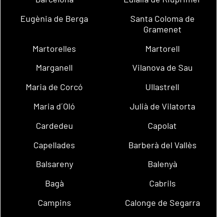
Eugènia de Berga
Santa Coloma de
Gramenet
Martorelles
Martorell
Marganell
Vilanova de Sau
Maria de Corcó
Ullastrell
Maria d´Oló
Julià de Vilatorta
Cardedeu
Capolat
Capellades
Barberà del Vallès
Balsareny
Balenyà
Bagà
Cabrils
Campins
Calonge de Segarra