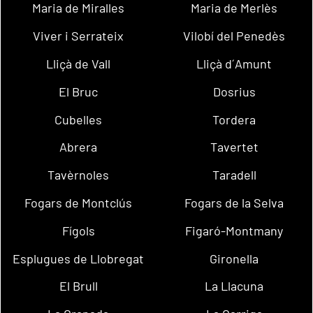
Maria de Miralles
Maria de Merlès
Viver i Serrateix
Vilobí del Penedès
Lliçà de Vall
Lliçà d´Amunt
El Bruc
Dosrius
Cubelles
Tordera
Abrera
Tavertet
Tavèrnoles
Taradell
Fogars de Montclús
Fogars de la Selva
Fígols
Figaró-Montmany
Esplugues de Llobregat
Gironella
El Brull
La Llacuna