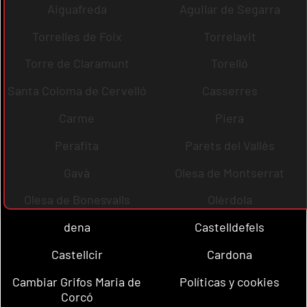
Aiguafreda
Aguilar de Segarra
Torrelles de Foix
Torrelavit
Torre de Claramunt
Torelló
Santa Coloma de Cervelló
Casserres
Carme
Piera
Perafita
Parets del Vallès
Gavà
Olesa de Montserrat
Olesa de Bonesvalls
Olèrdola
dena
Castelldefels
Castellcir
Cardona
Cambiar Grifos Maria de
Políticas y cookies
Corcó