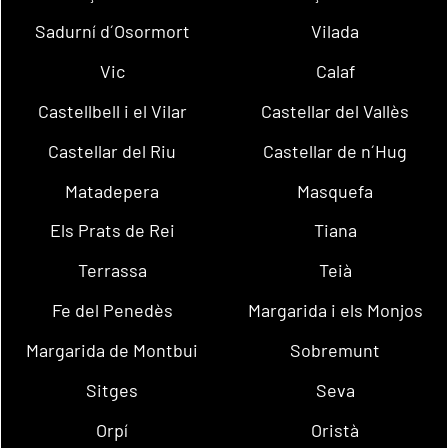
Sadurní d´Osormort
Vilada
Vic
Calaf
Castellbell i el Vilar
Castellar del Vallès
Castellar del Riu
Castellar de n´Hug
Matadepera
Masquefa
Els Prats de Rei
Tiana
Terrassa
Teià
Fe del Penedès
Margarida i els Monjos
Margarida de Montbui
Sobremunt
Sitges
Seva
Orpí
Oristà