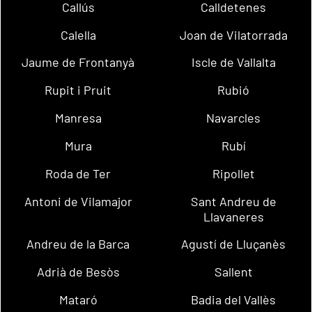
Callús
Calldetenes
Calella
Joan de Vilatorrada
Jaume de Frontanyà
Iscle de Vallalta
Rupit i Pruit
Rubió
Manresa
Navarcles
Mura
Rubí
Roda de Ter
Ripollet
Antoni de Vilamajor
Sant Andreu de
Llavaneres
Andreu de la Barca
Agustí de Lluçanès
Adrià de Besòs
Sallent
Mataró
Badia del Vallès