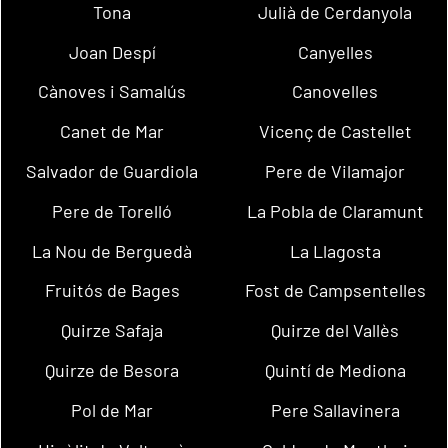
Tona
Julià de Cerdanyola
Joan Despí
Canyelles
Cànoves i Samalús
Canovelles
Canet de Mar
Vicenç de Castellet
Salvador de Guardiola
Pere de Vilamajor
Pere de Torelló
La Pobla de Claramunt
La Nou de Berguedà
La Llagosta
Fruitós de Bages
Fost de Campsentelles
Quirze Safaja
Quirze del Vallès
Quirze de Besora
Quintí de Mediona
Pol de Mar
Pere Sallavinera