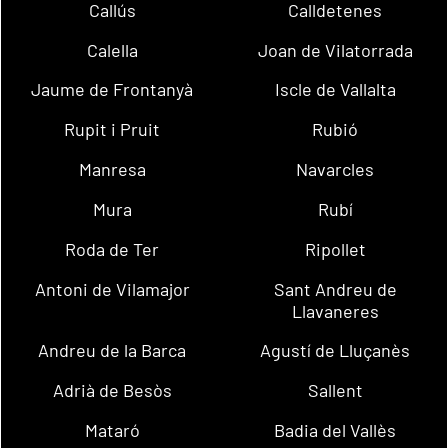
Callús
Calldetenes
Calella
Joan de Vilatorrada
Jaume de Frontanyà
Iscle de Vallalta
Rupit i Pruit
Rubió
Manresa
Navarcles
Mura
Rubí
Roda de Ter
Ripollet
Antoni de Vilamajor
Sant Andreu de
Llavaneres
Andreu de la Barca
Agustí de Lluçanès
Adrià de Besòs
Sallent
Mataró
Badia del Vallès