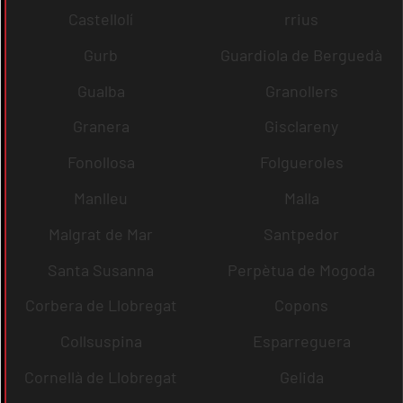
Castellolí
rrius
Gurb
Guardiola de Berguedà
Gualba
Granollers
Granera
Gisclareny
Fonollosa
Folgueroles
Manlleu
Malla
Malgrat de Mar
Santpedor
Santa Susanna
Perpètua de Mogoda
Corbera de Llobregat
Copons
Collsuspina
Esparreguera
Cornellà de Llobregat
Gelida