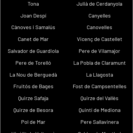
Tona
Julià de Cerdanyola
Joan Despí
Canyelles
Cànoves i Samalús
Canovelles
Canet de Mar
Vicenç de Castellet
Salvador de Guardiola
Pere de Vilamajor
Pere de Torelló
La Pobla de Claramunt
La Nou de Berguedà
La Llagosta
Fruitós de Bages
Fost de Campsentelles
Quirze Safaja
Quirze del Vallès
Quirze de Besora
Quintí de Mediona
Pol de Mar
Pere Sallavinera