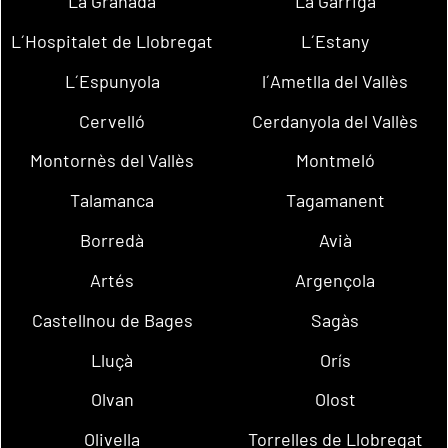
La Granada
La Garriga
L´Hospitalet de Llobregat
L´Estany
L´Espunyola
l´Ametlla del Vallès
Cervelló
Cerdanyola del Vallès
Montornès del Vallès
Montmeló
Talamanca
Tagamanent
Borredà
Avià
Artés
Argençola
Castellnou de Bages
Sagàs
Lluçà
Orís
Olvan
Olost
Olivella
Torrelles de Llobregat