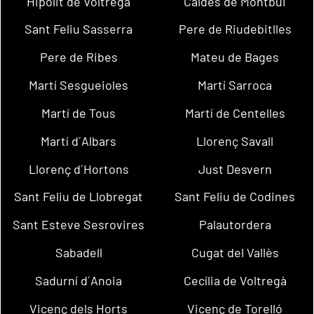
Hipòlit de Voltregà
Caldes de Montbui
Sant Feliu Sasserra
Pere de Riudebitlles
Pere de Ribes
Mateu de Bages
Martí Sesgueioles
Martí Sarroca
Martí de Tous
Martí de Centelles
Martí d´Albars
Llorenç Savall
Llorenç d´Hortons
Just Desvern
Sant Feliu de Llobregat
Sant Feliu de Codines
Sant Esteve Sesrovires
Palautordera
Sabadell
Cugat del Vallès
Sadurní d´Anoia
Cecília de Voltregà
Vicenç dels Horts
Vicenç de Torelló