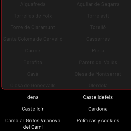
Aiguafreda
Aguilar de Segarra
Torrelles de Foix
Torrelavit
Torre de Claramunt
Torelló
Santa Coloma de Cervelló
Casserres
Carme
Piera
Perafita
Parets del Vallès
Gavà
Olesa de Montserrat
Olesa de Bonesvalls
Olèrdola
dena
Castelldefels
Castellcir
Cardona
Cambiar Grifos Vilanova
Políticas y cookies
del Camí