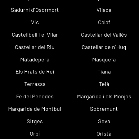
Sadurní d´Osormort
Vilada
Vic
Calaf
Castellbell i el Vilar
Castellar del Vallès
Castellar del Riu
Castellar de n´Hug
Matadepera
Masquefa
Els Prats de Rei
Tiana
Terrassa
Teià
Fe del Penedès
Margarida i els Monjos
Margarida de Montbui
Sobremunt
Sitges
Seva
Orpí
Oristà