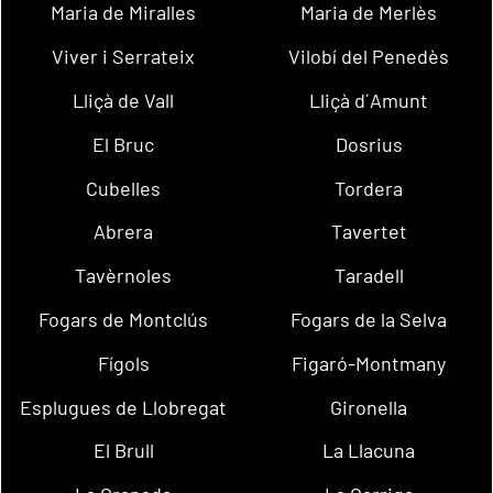
Maria de Miralles
Maria de Merlès
Viver i Serrateix
Vilobí del Penedès
Lliçà de Vall
Lliçà d´Amunt
El Bruc
Dosrius
Cubelles
Tordera
Abrera
Tavertet
Tavèrnoles
Taradell
Fogars de Montclús
Fogars de la Selva
Fígols
Figaró-Montmany
Esplugues de Llobregat
Gironella
El Brull
La Llacuna