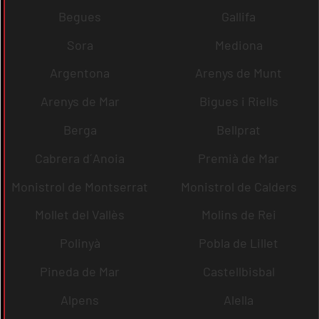
Begues
Gallifa
Sora
Mediona
Argentona
Arenys de Munt
Arenys de Mar
Bigues i Riells
Berga
Bellprat
Cabrera d´Anoia
Premià de Mar
Monistrol de Montserrat
Monistrol de Calders
Mollet del Vallès
Molins de Rei
Polinyà
Pobla de Lillet
Pineda de Mar
Castellbisbal
Alpens
Alella