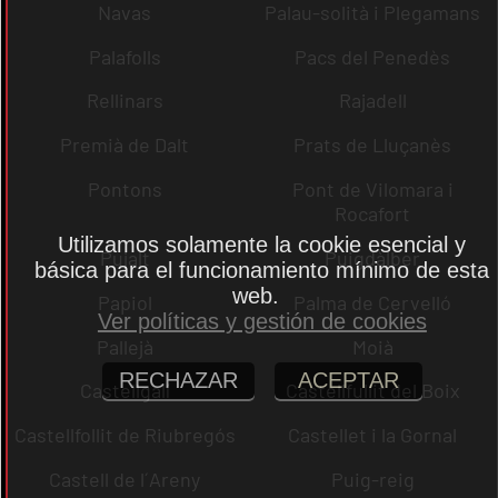
Navas
Palau-solità i Plegamans
Palafolls
Pacs del Penedès
Rellinars
Rajadell
Premià de Dalt
Prats de Lluçanès
Pontons
Pont de Vilomara i
Rocafort
Utilizamos solamente la cookie esencial y
Pujalt
Puigdàlber
básica para el funcionamiento mínimo de esta
web.
Papiol
Palma de Cervelló
Ver políticas y gestión de cookies
Pallejà
Moià
RECHAZAR
ACEPTAR
Castellgalí
Castellfullit del Boix
Castellfollit de Riubregós
Castellet i la Gornal
Castell de l´Areny
Puig-reig