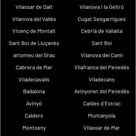
Vilassar de Dalt
Vilanova i la Geltrú
Vilanova del Vallès
Cugat Sesgarrigues
Vicenç de Montalt
Cebrià de Vallalta
Sant Boi de Lluçanès
Sant Boi
artomeu del Grau
Vilanova del Camí
Cabrera de Mar
Vilafranca del Penedès
Viladecavalls
Viladecans
Badalona
Avinyonet del Penedès
Avinyó
Caldes d´Estrac
Calders
Muntanyola
Montseny
Vilassar de Mar