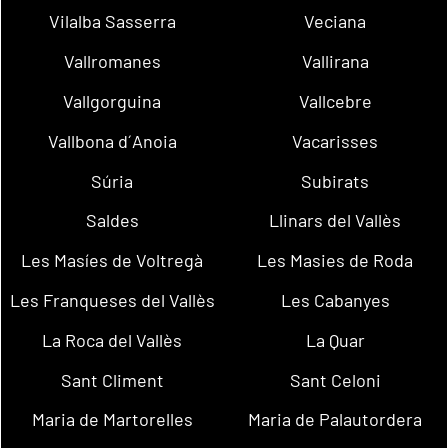
Vilalba Sasserra
Veciana
Vallromanes
Vallirana
Vallgorguina
Vallcebre
Vallbona d´Anoia
Vacarisses
Súria
Subirats
Saldes
Llinars del Vallès
Les Masíes de Voltregà
Les Masies de Roda
Les Franqueses del Vallès
Les Cabanyes
La Roca del Vallès
La Quar
Sant Climent
Sant Celoni
Maria de Martorelles
Maria de Palautordera