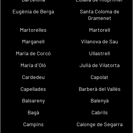
Eugènia de Berga
Santa Coloma de
Gramenet
Martorelles
Martorell
Marganell
Vilanova de Sau
Maria de Corcó
Ullastrell
Maria d´Oló
Julià de Vilatorta
Cardedeu
Capolat
Capellades
Barberà del Vallès
Balsareny
Balenyà
Bagà
Cabrils
Campins
Calonge de Segarra