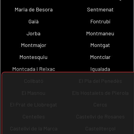
Maria de Besora
Sentmenat
Gaià
Fontrubí
Jorba
Montmaneu
Montmajor
Montgat
Montesquiu
Montclar
Montcada i Reixac
Igualada
Collbató
El Pla del Penedès
El Masnou
Els Hostalets de Pierola
El Prat de Llobregat
Cercs
Centelles
Castellví de Rosanes
Castellví de la Marca
Castellterçol