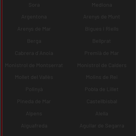
Sora
Mediona
Argentona
Arenys de Munt
Arenys de Mar
Bigues i Riells
Berga
Bellprat
Cabrera d´Anoia
Premià de Mar
Monistrol de Montserrat
Monistrol de Calders
Mollet del Vallès
Molins de Rei
Polinyà
Pobla de Lillet
Pineda de Mar
Castellbisbal
Alpens
Alella
Aiguafreda
Aguilar de Segarra