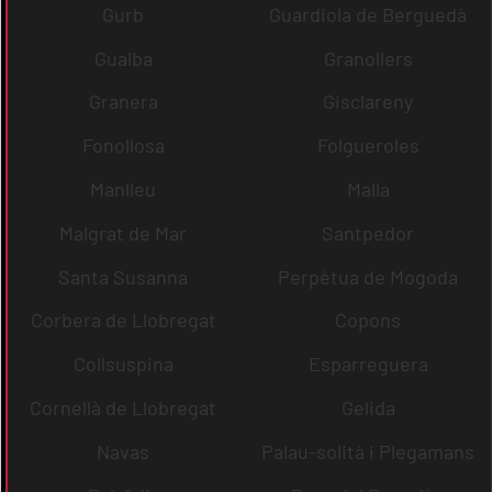
Gurb
Guardiola de Berguedà
Gualba
Granollers
Granera
Gisclareny
Fonollosa
Folgueroles
Manlleu
Malla
Malgrat de Mar
Santpedor
Santa Susanna
Perpètua de Mogoda
Corbera de Llobregat
Copons
Collsuspina
Esparreguera
Cornellà de Llobregat
Gelida
Navas
Palau-solità i Plegamans