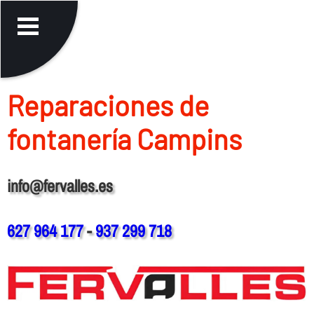
Reparaciones de
fontanerí­a Campins
info@fervalles.es
627 964 177
-
937 299 718