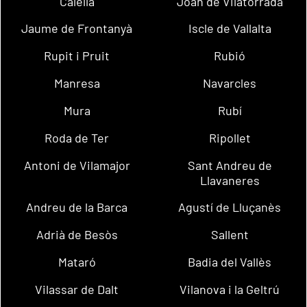
Calella
Joan de Vilatorrada
Jaume de Frontanyà
Iscle de Vallalta
Rupit i Pruit
Rubió
Manresa
Navarcles
Mura
Rubí
Roda de Ter
Ripollet
Antoni de Vilamajor
Sant Andreu de
Llavaneres
Andreu de la Barca
Agustí de Lluçanès
Adrià de Besòs
Sallent
Mataró
Badia del Vallès
Vilassar de Dalt
Vilanova i la Geltrú