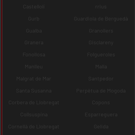
Castellolí
rrius
Gurb
Guardiola de Berguedà
Gualba
Granollers
Granera
Gisclareny
Fonollosa
Folgueroles
Manlleu
Malla
Malgrat de Mar
Santpedor
Santa Susanna
Perpètua de Mogoda
Corbera de Llobregat
Copons
Collsuspina
Esparreguera
Cornellà de Llobregat
Gelida