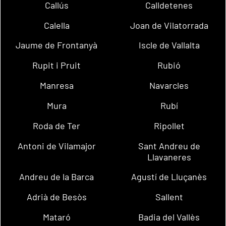
Callús
Calldetenes
Calella
Joan de Vilatorrada
Jaume de Frontanyà
Iscle de Vallalta
Rupit i Pruit
Rubió
Manresa
Navarcles
Mura
Rubí
Roda de Ter
Ripollet
Antoni de Vilamajor
Sant Andreu de
Llavaneres
Andreu de la Barca
Agustí de Lluçanès
Adrià de Besòs
Sallent
Mataró
Badia del Vallès