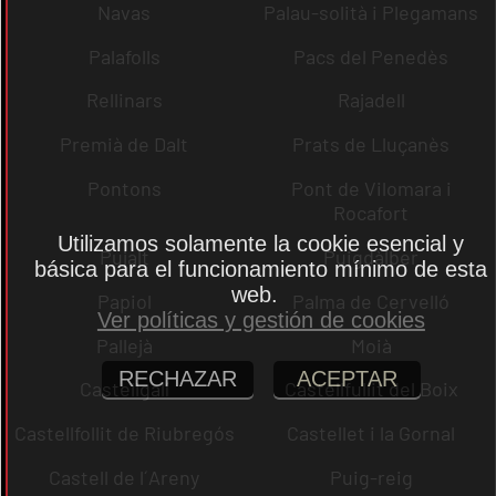
Navas
Palau-solità i Plegamans
Palafolls
Pacs del Penedès
Rellinars
Rajadell
Premià de Dalt
Prats de Lluçanès
Pontons
Pont de Vilomara i
Rocafort
Utilizamos solamente la cookie esencial y
Pujalt
Puigdàlber
básica para el funcionamiento mínimo de esta
web.
Papiol
Palma de Cervelló
Ver políticas y gestión de cookies
Pallejà
Moià
RECHAZAR
ACEPTAR
Castellgalí
Castellfullit del Boix
Castellfollit de Riubregós
Castellet i la Gornal
Castell de l´Areny
Puig-reig