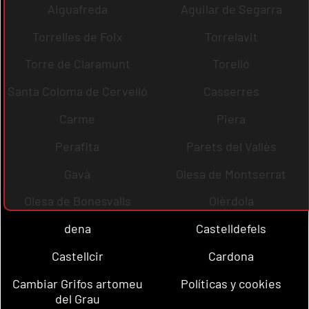
Aiguafreda
Aguilar de Segarra
Torrelles de Foix
Torrelavit
Torre de Claramunt
Torelló
Santa Coloma de Cervelló
Casserres
Carme
Piera
Perafita
Parets del Vallès
Gavà
Olesa de Montserrat
Olesa de Bonesvalls
Olèrdola
dena
Castelldefels
Castellcir
Cardona
Cambiar Grifos artomeu
Políticas y cookies
del Grau