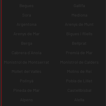
Begues
Gallifa
Sora
Mediona
Argentona
Arenys de Munt
Arenys de Mar
Bigues i Riells
Berga
Bellprat
Cabrera d´Anoia
Premià de Mar
Monistrol de Montserrat
Monistrol de Calders
Mollet del Vallès
Molins de Rei
Polinyà
Pobla de Lillet
Pineda de Mar
Castellbisbal
Alpens
Alella