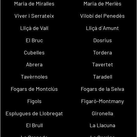
Maria de Miralles
Maria de Merlès
Viver i Serrateix
Vilobí del Penedès
Lliçà de Vall
Lliçà d´Amunt
El Bruc
Dosrius
Cubelles
Tordera
Abrera
Tavertet
Tavèrnoles
Taradell
Fogars de Montclús
Fogars de la Selva
Fígols
Figaró-Montmany
Esplugues de Llobregat
Gironella
El Brull
La Llacuna