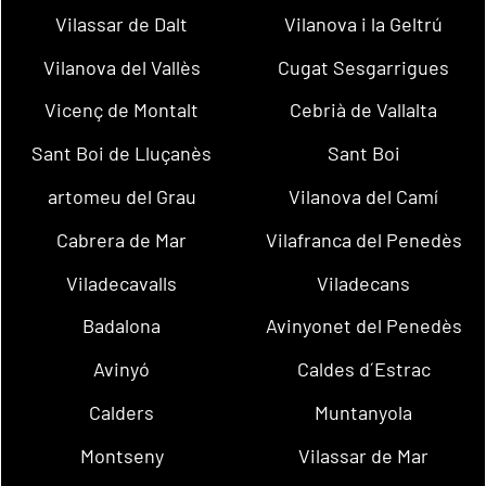
Vilassar de Dalt
Vilanova i la Geltrú
Vilanova del Vallès
Cugat Sesgarrigues
Vicenç de Montalt
Cebrià de Vallalta
Sant Boi de Lluçanès
Sant Boi
artomeu del Grau
Vilanova del Camí
Cabrera de Mar
Vilafranca del Penedès
Viladecavalls
Viladecans
Badalona
Avinyonet del Penedès
Avinyó
Caldes d´Estrac
Calders
Muntanyola
Montseny
Vilassar de Mar