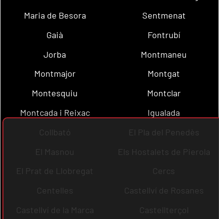
Maria de Besora
Sentmenat
Gaià
Fontrubí
Jorba
Montmaneu
Montmajor
Montgat
Montesquiu
Montclar
Montcada i Reixac
Igualada
Collbató
El Pla del Penedès
El Masnou
Els Hostalets de Pierola
El Prat de Llobregat
Cercs
Centelles
Castellví de Rosanes
Castellví de la Marca
Castellterçol