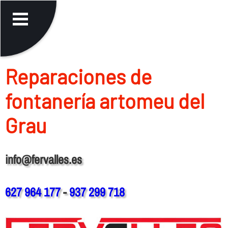
Reparaciones de
fontanerí­a artomeu del
Grau
info@fervalles.es
627 964 177
-
937 299 718