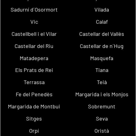
Sadurní d´Osormort
Vilada
Vic
Calaf
Castellbell i el Vilar
Castellar del Vallès
Castellar del Riu
Castellar de n´Hug
Matadepera
Masquefa
Els Prats de Rei
Tiana
Terrassa
Teià
Fe del Penedès
Margarida i els Monjos
Margarida de Montbui
Sobremunt
Sitges
Seva
Orpí
Oristà