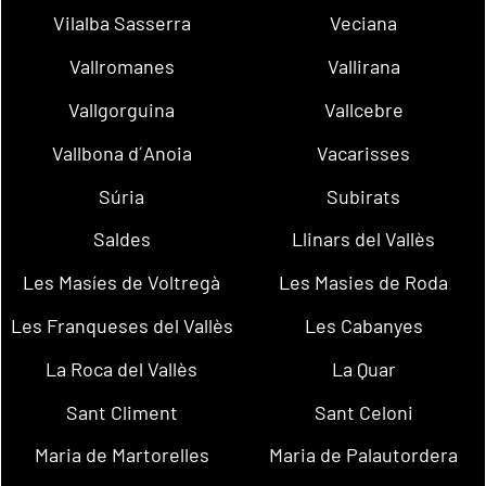
Vilalba Sasserra
Veciana
Vallromanes
Vallirana
Vallgorguina
Vallcebre
Vallbona d´Anoia
Vacarisses
Súria
Subirats
Saldes
Llinars del Vallès
Les Masíes de Voltregà
Les Masies de Roda
Les Franqueses del Vallès
Les Cabanyes
La Roca del Vallès
La Quar
Sant Climent
Sant Celoni
Maria de Martorelles
Maria de Palautordera