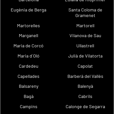
Eugènia de Berga
Santa Coloma de
Gramenet
Martorelles
Martorell
Marganell
Vilanova de Sau
Maria de Corcó
Ullastrell
Maria d´Oló
Julià de Vilatorta
Cardedeu
Capolat
Capellades
Barberà del Vallès
Balsareny
Balenyà
Bagà
Cabrils
Campins
Calonge de Segarra