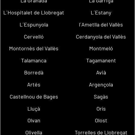
La Granada
La Garriga
L´Hospitalet de Llobregat
L´Estany
L´Espunyola
l´Ametlla del Vallès
Cervelló
Cerdanyola del Vallès
Montornès del Vallès
Montmeló
Talamanca
Tagamanent
Borredà
Avià
Artés
Argençola
Castellnou de Bages
Sagàs
Lluçà
Orís
Olvan
Olost
Olivella
Torrelles de Llobregat