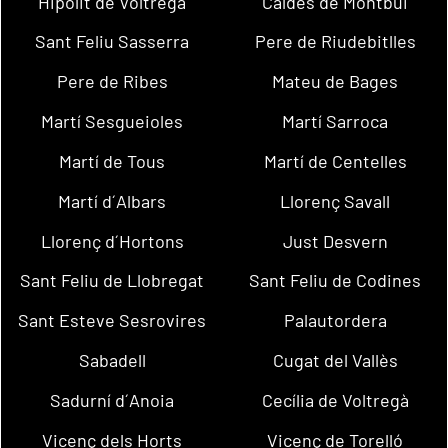
Hipòlit de Voltregà
Caldes de Montbui
Sant Feliu Sasserra
Pere de Riudebitlles
Pere de Ribes
Mateu de Bages
Martí Sesgueioles
Martí Sarroca
Martí de Tous
Martí de Centelles
Martí d´Albars
Llorenç Savall
Llorenç d´Hortons
Just Desvern
Sant Feliu de Llobregat
Sant Feliu de Codines
Sant Esteve Sesrovires
Palautordera
Sabadell
Cugat del Vallès
Sadurní d´Anoia
Cecília de Voltregà
Vicenç dels Horts
Vicenç de Torelló