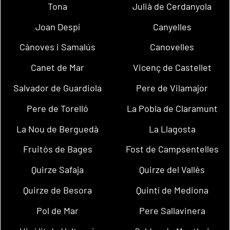
Tona
Julià de Cerdanyola
Joan Despí
Canyelles
Cànoves i Samalús
Canovelles
Canet de Mar
Vicenç de Castellet
Salvador de Guardiola
Pere de Vilamajor
Pere de Torelló
La Pobla de Claramunt
La Nou de Berguedà
La Llagosta
Fruitós de Bages
Fost de Campsentelles
Quirze Safaja
Quirze del Vallès
Quirze de Besora
Quintí de Mediona
Pol de Mar
Pere Sallavinera