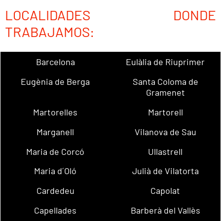
LOCALIDADES DONDE
TRABAJAMOS:
Barcelona
Eulàlia de Riuprimer
Eugènia de Berga
Santa Coloma de
Gramenet
Martorelles
Martorell
Marganell
Vilanova de Sau
Maria de Corcó
Ullastrell
Maria d´Oló
Julià de Vilatorta
Cardedeu
Capolat
Capellades
Barberà del Vallès