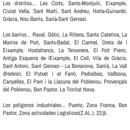
Los distritos... Les Corts, Sants-Montjuïc, Eixample,
Ciutat Vella, Sant Martí, Sant Andreu, Horta-Guinardó,
Gràcia, Nou Barris, Sarià-Sant Gervasi.
Los barrios... Raval, Gòtic, La Ribera, Santa Caterina, La
Marina de Port, Sants-Badal, El Carmel, Dreta de l
´Eixample, Hostafrancs, La Teixonera, El Fort Pienc,
Antiga Esquerra de l´Eixample, El Coll, Vila de Gràcia,
Sant Antoni, Sant Gervasi - La Bonanova, Sarrià, La Vall
d´Hebron, El Putxet i el Farró, Pedralbes, Vallbona,
Canyelles, El Parc i la Llacuna del Poblenou, Provençals
del Poblenou, Bon Pastor, La Trinitat Nova.
Los polígonos industriales... Puerto, Zona Franca, Bon
Pastor, Zona actividades Logisticas(Z.AL.), 22@.