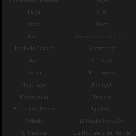
Lluçà
Orís
Olvan
Olost
Olivella
Torrelles de Llobregat
Maria de Besora
Sentmenat
Gaià
Fontrubí
Jorba
Montmaneu
Montmajor
Montgat
Montesquiu
Montclar
Montcada i Reixac
Igualada
Collbató
El Pla del Penedès
El Masnou
Els Hostalets de Pierola