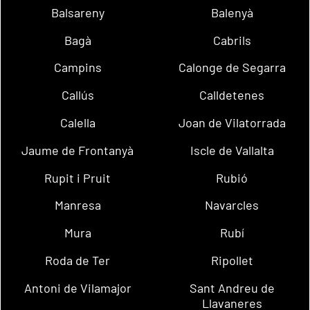
Balsareny
Balenyà
Bagà
Cabrils
Campins
Calonge de Segarra
Callús
Calldetenes
Calella
Joan de Vilatorrada
Jaume de Frontanyà
Iscle de Vallalta
Rupit i Pruit
Rubió
Manresa
Navarcles
Mura
Rubí
Roda de Ter
Ripollet
Antoni de Vilamajor
Sant Andreu de
Llavaneres