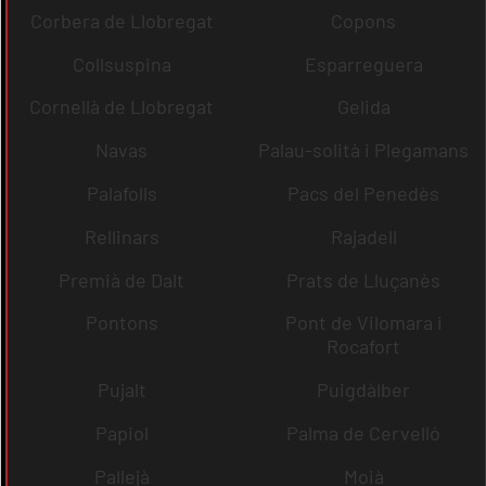
Corbera de Llobregat
Copons
Collsuspina
Esparreguera
Cornellà de Llobregat
Gelida
Navas
Palau-solità i Plegamans
Palafolls
Pacs del Penedès
Rellinars
Rajadell
Premià de Dalt
Prats de Lluçanès
Pontons
Pont de Vilomara i
Rocafort
Pujalt
Puigdàlber
Papiol
Palma de Cervelló
Pallejà
Moià