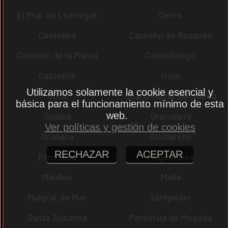
El Prat de Llobregat
Cercs
Centelles
Castellví de Rosanes
Castellví de la Marca
Castellterçol
Castellolí
rrius
Utilizamos solamente la cookie esencial y
Gurb
Guardiola de Berguedà
básica para el funcionamiento mínimo de esta
web.
Gualba
Granollers
Ver políticas y gestión de cookies
Granera
Gisclareny
RECHAZAR
ACEPTAR
Fonollosa
Folgueroles
Manlleu
Malla
Malgrat de Mar
Santpedor
Santa Susanna
Perpètua de Mogoda