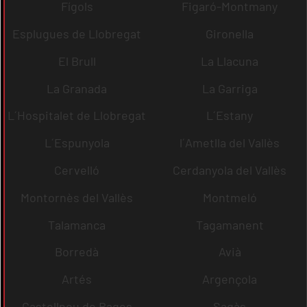
Fígols
Figaró-Montmany
Esplugues de Llobregat
Gironella
El Brull
La Llacuna
La Granada
La Garriga
L´Hospitalet de Llobregat
L´Estany
L´Espunyola
l´Ametlla del Vallès
Cervelló
Cerdanyola del Vallès
Montornès del Vallès
Montmeló
Talamanca
Tagamanent
Borredà
Avià
Artés
Argençola
Castellnou de Bages
Sagàs