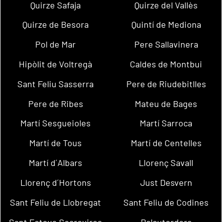
Quirze Safaja
Quirze del Vallès
Quirze de Besora
Quintí de Mediona
Pol de Mar
Pere Sallavinera
Hipòlit de Voltregà
Caldes de Montbui
Sant Feliu Sasserra
Pere de Riudebitlles
Pere de Ribes
Mateu de Bages
Martí Sesgueioles
Martí Sarroca
Martí de Tous
Martí de Centelles
Martí d´Albars
Llorenç Savall
Llorenç d´Hortons
Just Desvern
Sant Feliu de Llobregat
Sant Feliu de Codines
Sant Esteve Sesrovires
Palautordera