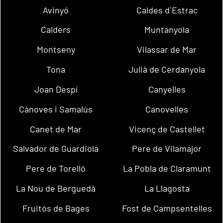
Avinyó
Caldes d´Estrac
Calders
Muntanyola
Montseny
Vilassar de Mar
Tona
Julià de Cerdanyola
Joan Despí
Canyelles
Cànoves i Samalús
Canovelles
Canet de Mar
Vicenç de Castellet
Salvador de Guardiola
Pere de Vilamajor
Pere de Torelló
La Pobla de Claramunt
La Nou de Berguedà
La Llagosta
Fruitós de Bages
Fost de Campsentelles