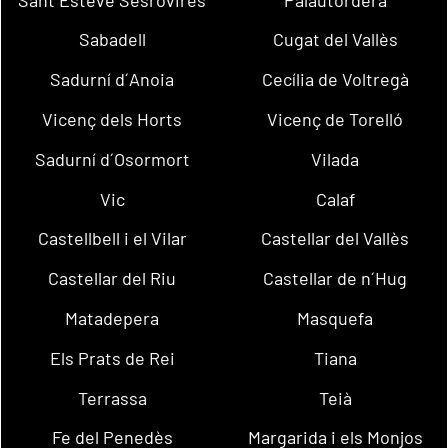
Sabadell
Cugat del Vallès
Sadurní d´Anoia
Cecília de Voltregà
Vicenç dels Horts
Vicenç de Torelló
Sadurní d´Osormort
Vilada
Vic
Calaf
Castellbell i el Vilar
Castellar del Vallès
Castellar del Riu
Castellar de n´Hug
Matadepera
Masquefa
Els Prats de Rei
Tiana
Terrassa
Teià
Fe del Penedès
Margarida i els Monjos