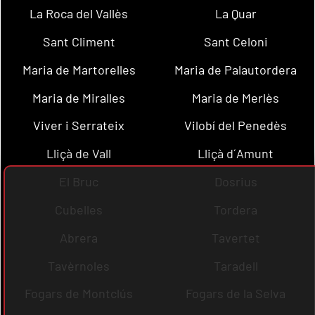
La Roca del Vallès
La Quar
Sant Climent
Sant Celoni
Maria de Martorelles
Maria de Palautordera
Maria de Miralles
Maria de Merlès
Viver i Serrateix
Vilobí del Penedès
Lliçà de Vall
Lliçà d´Amunt
El Bruc
Dosrius
Cubelles
Tordera
Abrera
Tavertet
Tavèrnoles
Taradell
Fogars de Montclús
Fogars de la Selva