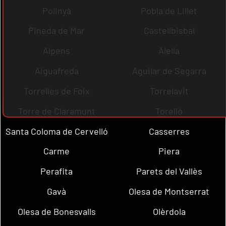
Polinyà
Pobla de Lillet
Pineda de Mar
Castellbisbal
Alpens
Alella
Aiguafreda
Aguilar de Segarra
Torrelles de Foix
Torrelavit
Torre de Claramunt
Torelló
Santa Coloma de Cervelló
Casserres
Carme
Piera
Perafita
Parets del Vallès
Gavà
Olesa de Montserrat
Olesa de Bonesvalls
Olèrdola