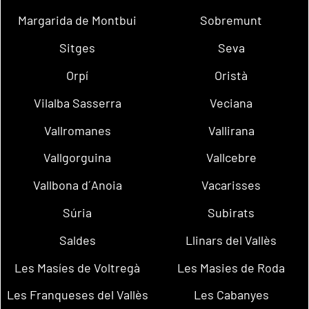
Margarida de Montbui
Sobremunt
Sitges
Seva
Orpí
Oristà
Vilalba Sasserra
Veciana
Vallromanes
Vallirana
Vallgorguina
Vallcebre
Vallbona d´Anoia
Vacarisses
Súria
Subirats
Saldes
Llinars del Vallès
Les Masíes de Voltregà
Les Masies de Roda
Les Franqueses del Vallès
Les Cabanyes