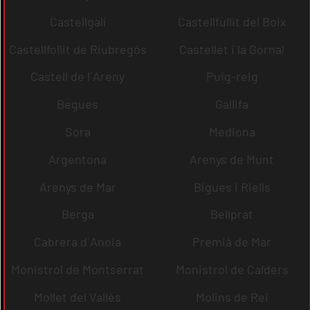
Castellgalí
Castellfullit del Boix
Castellfollit de Riubregós
Castellet i la Gornal
Castell de l´Areny
Puig-reig
Begues
Gallifa
Sora
Mediona
Argentona
Arenys de Munt
Arenys de Mar
Bigues i Riells
Berga
Bellprat
Cabrera d´Anoia
Premià de Mar
Monistrol de Montserrat
Monistrol de Calders
Mollet del Vallès
Molins de Rei