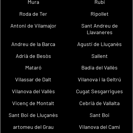
Mura
Rubí
Roda de Ter
Ripollet
Antoni de Vilamajor
Sant Andreu de
Llavaneres
Andreu de la Barca
Agustí de Lluçanès
Adrià de Besòs
Sallent
Mataró
Badia del Vallès
Vilassar de Dalt
Vilanova i la Geltrú
Vilanova del Vallès
Cugat Sesgarrigues
Vicenç de Montalt
Cebrià de Vallalta
Sant Boi de Lluçanès
Sant Boi
artomeu del Grau
Vilanova del Camí