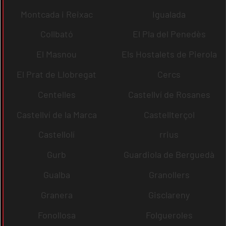
Montcada i Reixac
Igualada
Collbató
El Pla del Penedès
El Masnou
Els Hostalets de Pierola
El Prat de Llobregat
Cercs
Centelles
Castellví de Rosanes
Castellví de la Marca
Castellterçol
Castellolí
rrius
Gurb
Guardiola de Berguedà
Gualba
Granollers
Granera
Gisclareny
Fonollosa
Folgueroles