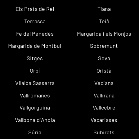
Els Prats de Rei
Tiana
Terrassa
Teià
Fe del Penedès
Margarida i els Monjos
Margarida de Montbui
Sobremunt
Sitges
Seva
Orpí
Oristà
Vilalba Sasserra
Veciana
Vallromanes
Vallirana
Vallgorguina
Vallcebre
Vallbona d´Anoia
Vacarisses
Súria
Subirats