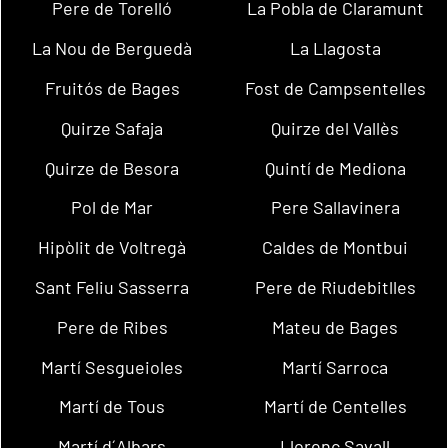
Pere de Torelló
La Pobla de Claramunt
La Nou de Berguedà
La Llagosta
Fruitós de Bages
Fost de Campsentelles
Quirze Safaja
Quirze del Vallès
Quirze de Besora
Quintí de Mediona
Pol de Mar
Pere Sallavinera
Hipòlit de Voltregà
Caldes de Montbui
Sant Feliu Sasserra
Pere de Riudebitlles
Pere de Ribes
Mateu de Bages
Martí Sesgueioles
Martí Sarroca
Martí de Tous
Martí de Centelles
Martí d´Albars
Llorenç Savall