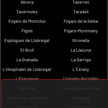
Abrera
Tavertet
Tavèrnoles
Taradell
Fogars de Montclús
Fogars de la Selva
Fígols
Figaró-Montmany
Esplugues de Llobregat
Gironella
El Brull
La Llacuna
La Granada
La Garriga
L´Hospitalet de Llobregat
L´Estany
L´Espunyola
l´Ametlla del Vallès
Cervelló
Cerdanyola del Vallès
Montornès del Vallès
Montmeló
Talamanca
Tagamanent