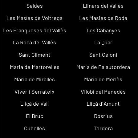
Saldes
Llinars del Vallès
Les Masíes de Voltregà
Les Masies de Roda
Les Franqueses del Vallès
Les Cabanyes
La Roca del Vallès
La Quar
Sant Climent
Sant Celoni
Maria de Martorelles
Maria de Palautordera
Maria de Miralles
Maria de Merlès
Viver i Serrateix
Vilobí del Penedès
Lliçà de Vall
Lliçà d´Amunt
El Bruc
Dosrius
Cubelles
Tordera