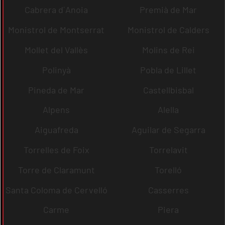
Cabrera d´Anoia
Premià de Mar
Monistrol de Montserrat
Monistrol de Calders
Mollet del Vallès
Molins de Rei
Polinyà
Pobla de Lillet
Pineda de Mar
Castellbisbal
Alpens
Alella
Aiguafreda
Aguilar de Segarra
Torrelles de Foix
Torrelavit
Torre de Claramunt
Torelló
Santa Coloma de Cervelló
Casserres
Carme
Piera