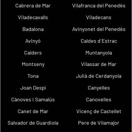
Cabrera de Mar
Vilafranca del Penedès
Viladecavalls
Viladecans
Badalona
Avinyonet del Penedès
Avinyó
Caldes d´Estrac
Calders
Muntanyola
Montseny
Vilassar de Mar
Tona
Julià de Cerdanyola
Joan Despí
Canyelles
Cànoves i Samalús
Canovelles
Canet de Mar
Vicenç de Castellet
Salvador de Guardiola
Pere de Vilamajor