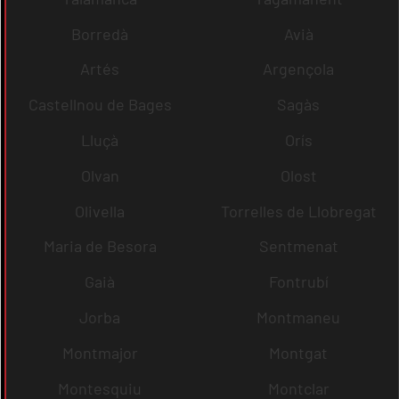
Borredà
Avià
Artés
Argençola
Castellnou de Bages
Sagàs
Lluçà
Orís
Olvan
Olost
Olivella
Torrelles de Llobregat
Maria de Besora
Sentmenat
Gaià
Fontrubí
Jorba
Montmaneu
Montmajor
Montgat
Montesquiu
Montclar