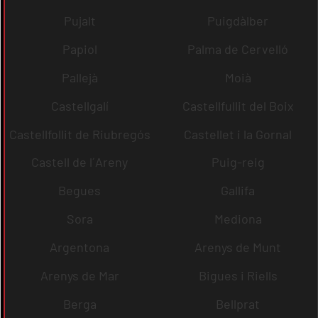
Pujalt
Puigdàlber
Papiol
Palma de Cervelló
Pallejà
Moià
Castellgalí
Castellfullit del Boix
Castellfollit de Riubregós
Castellet i la Gornal
Castell de l´Areny
Puig-reig
Begues
Gallifa
Sora
Mediona
Argentona
Arenys de Munt
Arenys de Mar
Bigues i Riells
Berga
Bellprat