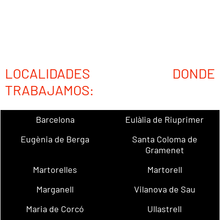
LOCALIDADES DONDE
TRABAJAMOS:
Barcelona
Eulàlia de Riuprimer
Eugènia de Berga
Santa Coloma de
Gramenet
Martorelles
Martorell
Marganell
Vilanova de Sau
Maria de Corcó
Ullastrell