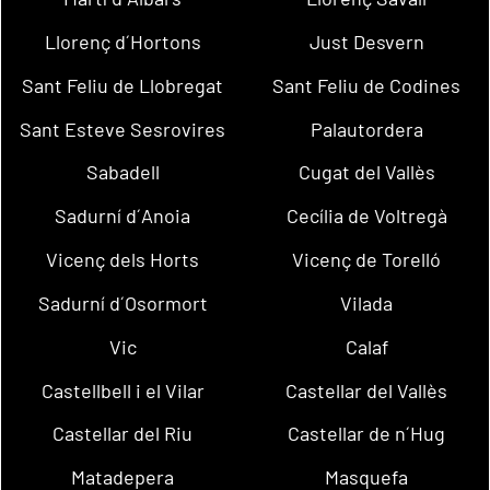
Llorenç d´Hortons
Just Desvern
Sant Feliu de Llobregat
Sant Feliu de Codines
Sant Esteve Sesrovires
Palautordera
Sabadell
Cugat del Vallès
Sadurní d´Anoia
Cecília de Voltregà
Vicenç dels Horts
Vicenç de Torelló
Sadurní d´Osormort
Vilada
Vic
Calaf
Castellbell i el Vilar
Castellar del Vallès
Castellar del Riu
Castellar de n´Hug
Matadepera
Masquefa