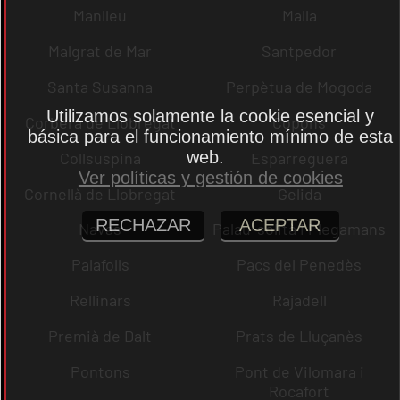
Manlleu
Malla
Malgrat de Mar
Santpedor
Santa Susanna
Perpètua de Mogoda
Utilizamos solamente la cookie esencial y
Corbera de Llobregat
Copons
básica para el funcionamiento mínimo de esta
web.
Collsuspina
Esparreguera
Ver políticas y gestión de cookies
Cornellà de Llobregat
Gelida
RECHAZAR
ACEPTAR
Navas
Palau-solità i Plegamans
Palafolls
Pacs del Penedès
Rellinars
Rajadell
Premià de Dalt
Prats de Lluçanès
Pontons
Pont de Vilomara i
Rocafort