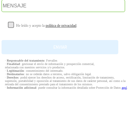
He leído y acepto la
política de privacidad
.
·
Responsable del tratamiento
: Fervalles
·
Finalidad
: gestionar el envío de información y prospección comercial,
relacionada con nuestros servicios y/o productos.
·
Legitimación
: consentimiento del interesado.
·
Destinatarios
: no se cederán datos a terceros, salvo obligación legal.
·
Derechos
: podrá ejercer los derechos de acceso, rectificación, limitación de tratamiento,
supresión, portabilidad y oposición al tratamiento de sus datos de carácter personal, así como a la
retirada del consentimiento prestado para el tratamiento de los mismos.
·
Información adicional
: puede consultar la información detallada sobre Protección de Datos
aquí
.