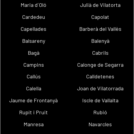
Maria d´Oló
Julià de Vilatorta
Cardedeu
Capolat
Capellades
Barberà del Vallès
Balsareny
Balenyà
Bagà
Cabrils
Campins
Calonge de Segarra
Callús
Calldetenes
Calella
Joan de Vilatorrada
Jaume de Frontanyà
Iscle de Vallalta
Rupit i Pruit
Rubió
Manresa
Navarcles