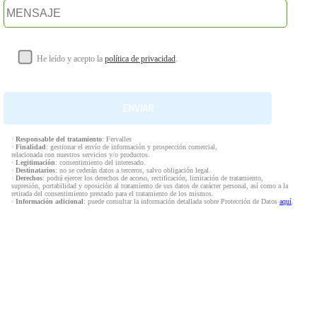
He leído y acepto la
política de privacidad
.
·
Responsable del tratamiento
: Fervalles
·
Finalidad
: gestionar el envío de información y prospección comercial,
relacionada con nuestros servicios y/o productos.
·
Legitimación
: consentimiento del interesado.
·
Destinatarios
: no se cederán datos a terceros, salvo obligación legal.
·
Derechos
: podrá ejercer los derechos de acceso, rectificación, limitación de tratamiento,
supresión, portabilidad y oposición al tratamiento de sus datos de carácter personal, así como a la
retirada del consentimiento prestado para el tratamiento de los mismos.
·
Información adicional
: puede consultar la información detallada sobre Protección de Datos
aquí
.