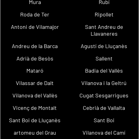
Mura
Rubí
Roda de Ter
Ripollet
Antoni de Vilamajor
Sant Andreu de
Llavaneres
Andreu de la Barca
Agustí de Lluçanès
Adrià de Besòs
Sallent
Mataró
Badia del Vallès
Vilassar de Dalt
Vilanova i la Geltrú
Vilanova del Vallès
Cugat Sesgarrigues
Vicenç de Montalt
Cebrià de Vallalta
Sant Boi de Lluçanès
Sant Boi
artomeu del Grau
Vilanova del Camí