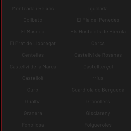
Montcada i Reixac
Igualada
Collbató
El Pla del Penedès
El Masnou
Els Hostalets de Pierola
El Prat de Llobregat
Cercs
Centelles
Castellví de Rosanes
Castellví de la Marca
Castellterçol
Castellolí
rrius
Gurb
Guardiola de Berguedà
Gualba
Granollers
Granera
Gisclareny
Fonollosa
Folgueroles