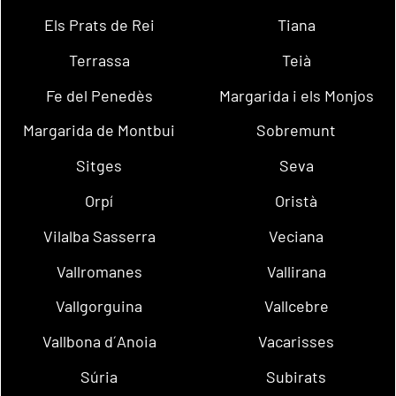
Els Prats de Rei
Tiana
Terrassa
Teià
Fe del Penedès
Margarida i els Monjos
Margarida de Montbui
Sobremunt
Sitges
Seva
Orpí
Oristà
Vilalba Sasserra
Veciana
Vallromanes
Vallirana
Vallgorguina
Vallcebre
Vallbona d´Anoia
Vacarisses
Súria
Subirats