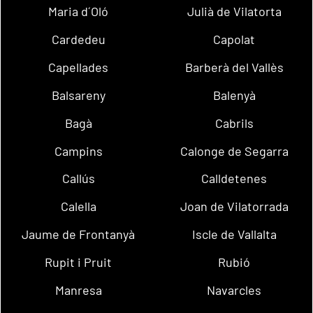
Maria d´Oló
Julià de Vilatorta
Cardedeu
Capolat
Capellades
Barberà del Vallès
Balsareny
Balenyà
Bagà
Cabrils
Campins
Calonge de Segarra
Callús
Calldetenes
Calella
Joan de Vilatorrada
Jaume de Frontanyà
Iscle de Vallalta
Rupit i Pruit
Rubió
Manresa
Navarcles