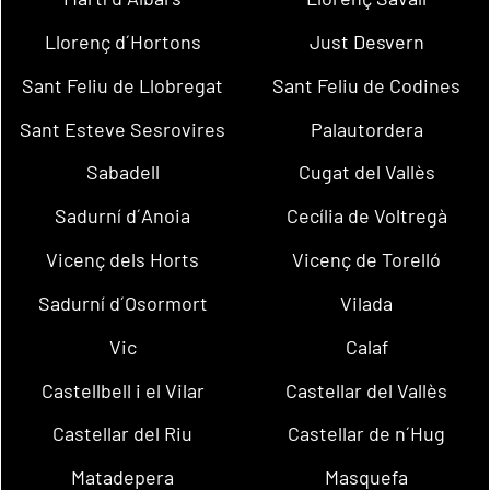
Llorenç d´Hortons
Just Desvern
Sant Feliu de Llobregat
Sant Feliu de Codines
Sant Esteve Sesrovires
Palautordera
Sabadell
Cugat del Vallès
Sadurní d´Anoia
Cecília de Voltregà
Vicenç dels Horts
Vicenç de Torelló
Sadurní d´Osormort
Vilada
Vic
Calaf
Castellbell i el Vilar
Castellar del Vallès
Castellar del Riu
Castellar de n´Hug
Matadepera
Masquefa