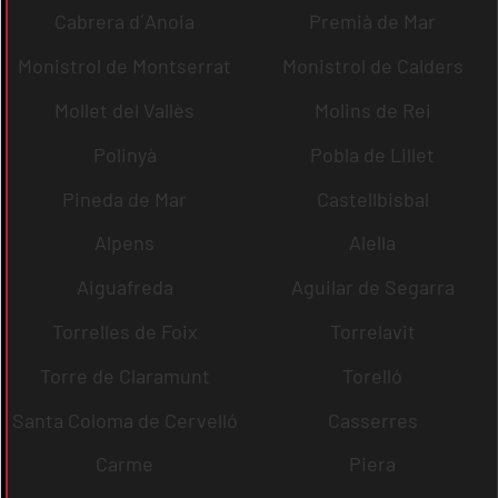
Cabrera d´Anoia
Premià de Mar
Monistrol de Montserrat
Monistrol de Calders
Mollet del Vallès
Molins de Rei
Polinyà
Pobla de Lillet
Pineda de Mar
Castellbisbal
Alpens
Alella
Aiguafreda
Aguilar de Segarra
Torrelles de Foix
Torrelavit
Torre de Claramunt
Torelló
Santa Coloma de Cervelló
Casserres
Carme
Piera