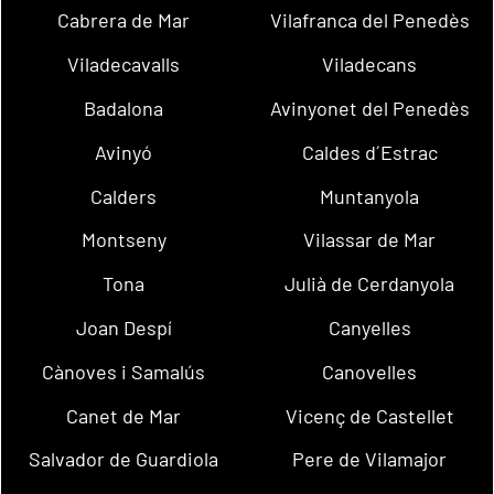
Cabrera de Mar
Vilafranca del Penedès
Viladecavalls
Viladecans
Badalona
Avinyonet del Penedès
Avinyó
Caldes d´Estrac
Calders
Muntanyola
Montseny
Vilassar de Mar
Tona
Julià de Cerdanyola
Joan Despí
Canyelles
Cànoves i Samalús
Canovelles
Canet de Mar
Vicenç de Castellet
Salvador de Guardiola
Pere de Vilamajor