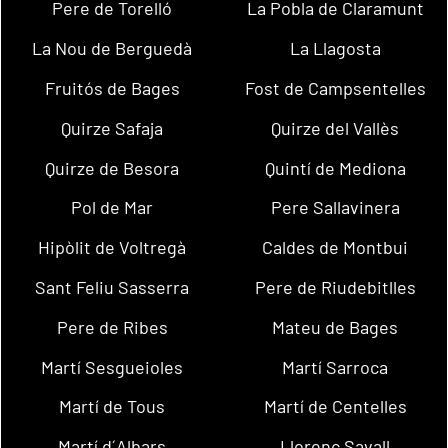
Pere de Torelló
La Pobla de Claramunt
La Nou de Berguedà
La Llagosta
Fruitós de Bages
Fost de Campsentelles
Quirze Safaja
Quirze del Vallès
Quirze de Besora
Quintí de Mediona
Pol de Mar
Pere Sallavinera
Hipòlit de Voltregà
Caldes de Montbui
Sant Feliu Sasserra
Pere de Riudebitlles
Pere de Ribes
Mateu de Bages
Martí Sesgueioles
Martí Sarroca
Martí de Tous
Martí de Centelles
Martí d´Albars
Llorenç Savall