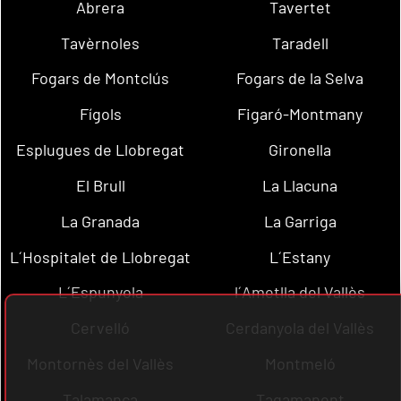
Abrera
Tavertet
Tavèrnoles
Taradell
Fogars de Montclús
Fogars de la Selva
Fígols
Figaró-Montmany
Esplugues de Llobregat
Gironella
El Brull
La Llacuna
La Granada
La Garriga
L´Hospitalet de Llobregat
L´Estany
L´Espunyola
l´Ametlla del Vallès
Cervelló
Cerdanyola del Vallès
Montornès del Vallès
Montmeló
Talamanca
Tagamanent