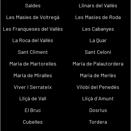
Saldes
Llinars del Vallès
Les Masíes de Voltregà
Les Masies de Roda
Les Franqueses del Vallès
Les Cabanyes
La Roca del Vallès
La Quar
Sant Climent
Sant Celoni
Maria de Martorelles
Maria de Palautordera
Maria de Miralles
Maria de Merlès
Viver i Serrateix
Vilobí del Penedès
Lliçà de Vall
Lliçà d´Amunt
El Bruc
Dosrius
Cubelles
Tordera