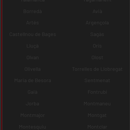
Borredà
Avià
Artés
Argençola
Castellnou de Bages
Sagàs
Lluçà
Orís
Olvan
Olost
Olivella
Torrelles de Llobregat
Maria de Besora
Sentmenat
Gaià
Fontrubí
Jorba
Montmaneu
Montmajor
Montgat
Montesquiu
Montclar