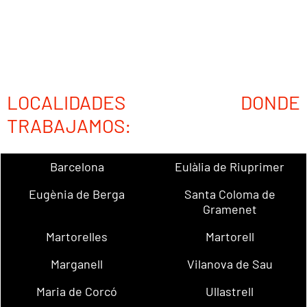
LOCALIDADES DONDE
TRABAJAMOS:
Barcelona
Eulàlia de Riuprimer
Eugènia de Berga
Santa Coloma de
Gramenet
Martorelles
Martorell
Marganell
Vilanova de Sau
Maria de Corcó
Ullastrell