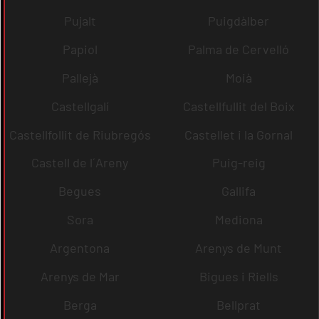
Pujalt
Puigdàlber
Papiol
Palma de Cervelló
Pallejà
Moià
Castellgalí
Castellfullit del Boix
Castellfollit de Riubregós
Castellet i la Gornal
Castell de l´Areny
Puig-reig
Begues
Gallifa
Sora
Mediona
Argentona
Arenys de Munt
Arenys de Mar
Bigues i Riells
Berga
Bellprat