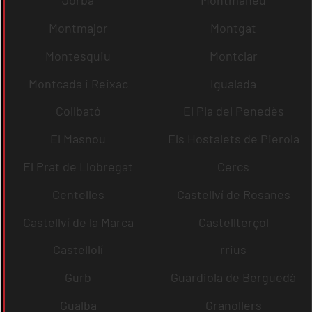
Jorba
Montmaneu
Montmajor
Montgat
Montesquiu
Montclar
Montcada i Reixac
Igualada
Collbató
El Pla del Penedès
El Masnou
Els Hostalets de Pierola
El Prat de Llobregat
Cercs
Centelles
Castellví de Rosanes
Castellví de la Marca
Castellterçol
Castellolí
rrius
Gurb
Guardiola de Berguedà
Gualba
Granollers