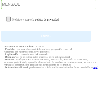
He leído y acepto la
política de privacidad
.
·
Responsable del tratamiento
: Fervalles
·
Finalidad
: gestionar el envío de información y prospección comercial,
relacionada con nuestros servicios y/o productos.
·
Legitimación
: consentimiento del interesado.
·
Destinatarios
: no se cederán datos a terceros, salvo obligación legal.
·
Derechos
: podrá ejercer los derechos de acceso, rectificación, limitación de tratamiento,
supresión, portabilidad y oposición al tratamiento de sus datos de carácter personal, así como a la
retirada del consentimiento prestado para el tratamiento de los mismos.
·
Información adicional
: puede consultar la información detallada sobre Protección de Datos
aquí
.