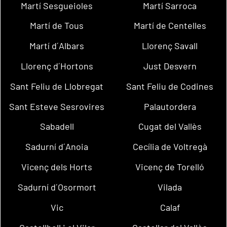
Martí Sesgueioles
Martí Sarroca
Martí de Tous
Martí de Centelles
Martí d´Albars
Llorenç Savall
Llorenç d´Hortons
Just Desvern
Sant Feliu de Llobregat
Sant Feliu de Codines
Sant Esteve Sesrovires
Palautordera
Sabadell
Cugat del Vallès
Sadurní d´Anoia
Cecília de Voltregà
Vicenç dels Horts
Vicenç de Torelló
Sadurní d´Osormort
Vilada
Vic
Calaf