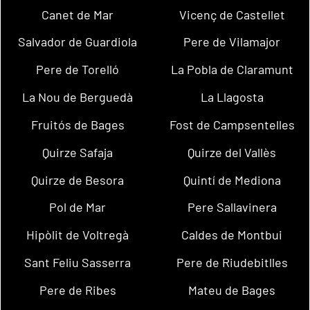
Canet de Mar
Vicenç de Castellet
Salvador de Guardiola
Pere de Vilamajor
Pere de Torelló
La Pobla de Claramunt
La Nou de Berguedà
La Llagosta
Fruitós de Bages
Fost de Campsentelles
Quirze Safaja
Quirze del Vallès
Quirze de Besora
Quintí de Mediona
Pol de Mar
Pere Sallavinera
Hipòlit de Voltregà
Caldes de Montbui
Sant Feliu Sasserra
Pere de Riudebitlles
Pere de Ribes
Mateu de Bages