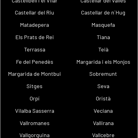
Castellbell i el Vilar
Castellar del Vallès
Castellar del Riu
Castellar de n´Hug
Matadepera
Masquefa
Els Prats de Rei
Tiana
Terrassa
Teià
Fe del Penedès
Margarida i els Monjos
Margarida de Montbui
Sobremunt
Sitges
Seva
Orpí
Oristà
Vilalba Sasserra
Veciana
Vallromanes
Vallirana
Vallgorguina
Vallcebre