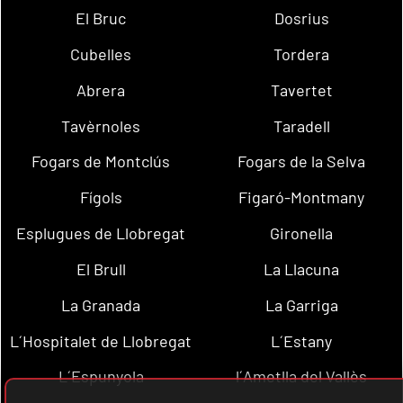
El Bruc
Dosrius
Cubelles
Tordera
Abrera
Tavertet
Tavèrnoles
Taradell
Fogars de Montclús
Fogars de la Selva
Fígols
Figaró-Montmany
Esplugues de Llobregat
Gironella
El Brull
La Llacuna
La Granada
La Garriga
L´Hospitalet de Llobregat
L´Estany
L´Espunyola
l´Ametlla del Vallès