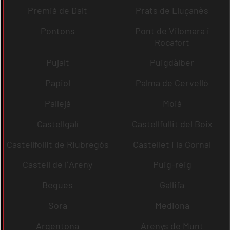
Premià de Dalt
Prats de Lluçanès
Pontons
Pont de Vilomara i
Rocafort
Pujalt
Puigdàlber
Papiol
Palma de Cervelló
Pallejà
Moià
Castellgalí
Castellfullit del Boix
Castellfollit de Riubregós
Castellet i la Gornal
Castell de l´Areny
Puig-reig
Begues
Gallifa
Sora
Mediona
Argentona
Arenys de Munt