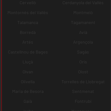
Cervelló
Cerdanyola del Vallès
Montornès del Vallès
Montmeló
Talamanca
Tagamanent
Borredà
Avià
Artés
Argençola
Castellnou de Bages
Sagàs
Lluçà
Orís
Olvan
Olost
Olivella
Torrelles de Llobregat
Maria de Besora
Sentmenat
Gaià
Fontrubí