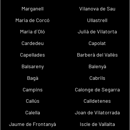
Marganell
Vilanova de Sau
Maria de Corcó
Ullastrell
Maria d´Oló
Julià de Vilatorta
Cardedeu
Capolat
Capellades
Barberà del Vallès
Balsareny
Balenyà
Bagà
Cabrils
Campins
Calonge de Segarra
Callús
Calldetenes
Calella
Joan de Vilatorrada
Jaume de Frontanyà
Iscle de Vallalta