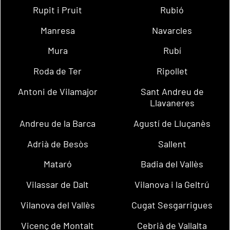
Rupit i Pruit
Rubió
Manresa
Navarcles
Mura
Rubí
Roda de Ter
Ripollet
Antoni de Vilamajor
Sant Andreu de
Llavaneres
Andreu de la Barca
Agustí de Lluçanès
Adrià de Besòs
Sallent
Mataró
Badia del Vallès
Vilassar de Dalt
Vilanova i la Geltrú
Vilanova del Vallès
Cugat Sesgarrigues
Vicenç de Montalt
Cebrià de Vallalta