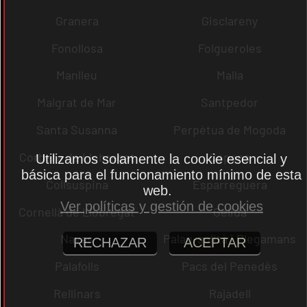
Granera
Gisclareny
Fonollosa
Folgueroles
Manlleu
Malla
Malgrat de Mar
Santpedor
Santa Susanna
Perpètua de Mogoda
Corbera de Llobregat
Copons
Utilizamos solamente la cookie esencial y
básica para el funcionamiento mínimo de esta
Collsuspina
Esparreguera
web.
Ver políticas y gestión de cookies
Cornellà de Llobregat
Gelida
Navas
Palau-solità i Plegamans
RECHAZAR
ACEPTAR
Palafolls
Pacs del Penedès
Rellinars
Rajadell