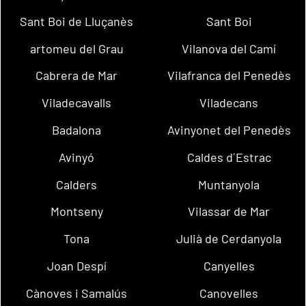
Sant Boi de Lluçanès
Sant Boi
artomeu del Grau
Vilanova del Camí
Cabrera de Mar
Vilafranca del Penedès
Viladecavalls
Viladecans
Badalona
Avinyonet del Penedès
Avinyó
Caldes d´Estrac
Calders
Muntanyola
Montseny
Vilassar de Mar
Tona
Julià de Cerdanyola
Joan Despí
Canyelles
Cànoves i Samalús
Canovelles