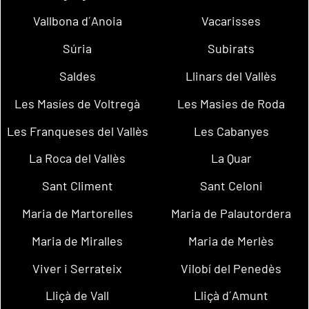
Vallbona d´Anoia
Vacarisses
Súria
Subirats
Saldes
Llinars del Vallès
Les Masíes de Voltregà
Les Masies de Roda
Les Franqueses del Vallès
Les Cabanyes
La Roca del Vallès
La Quar
Sant Climent
Sant Celoni
Maria de Martorelles
Maria de Palautordera
Maria de Miralles
Maria de Merlès
Viver i Serrateix
Vilobí del Penedès
Lliçà de Vall
Lliçà d´Amunt