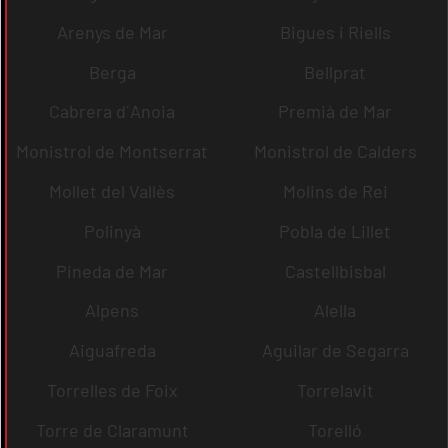
Arenys de Mar
Bigues i Riells
Berga
Bellprat
Cabrera d´Anoia
Premià de Mar
Monistrol de Montserrat
Monistrol de Calders
Mollet del Vallès
Molins de Rei
Polinyà
Pobla de Lillet
Pineda de Mar
Castellbisbal
Alpens
Alella
Aiguafreda
Aguilar de Segarra
Torrelles de Foix
Torrelavit
Torre de Claramunt
Torelló