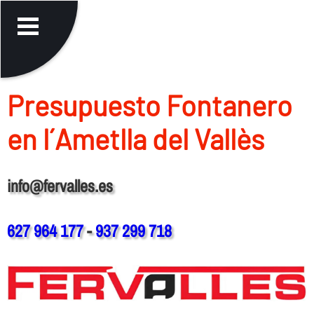
Presupuesto Fontanero
en l´Ametlla del Vallès
info@fervalles.es
627 964 177
-
937 299 718