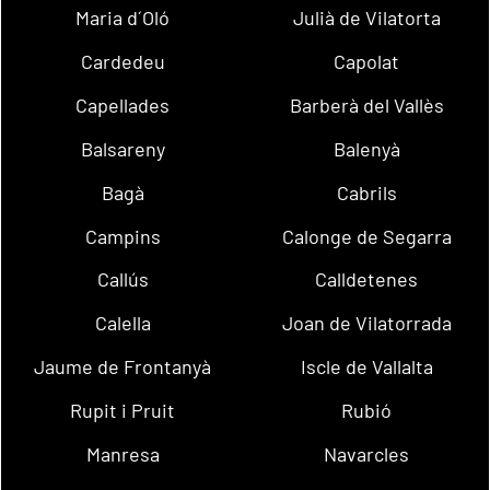
Maria d´Oló
Julià de Vilatorta
Cardedeu
Capolat
Capellades
Barberà del Vallès
Balsareny
Balenyà
Bagà
Cabrils
Campins
Calonge de Segarra
Callús
Calldetenes
Calella
Joan de Vilatorrada
Jaume de Frontanyà
Iscle de Vallalta
Rupit i Pruit
Rubió
Manresa
Navarcles