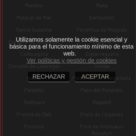
Manlleu
Malla
Malgrat de Mar
Santpedor
Santa Susanna
Perpètua de Mogoda
Utilizamos solamente la cookie esencial y
Corbera de Llobregat
Copons
básica para el funcionamiento mínimo de esta
web.
Collsuspina
Esparreguera
Ver políticas y gestión de cookies
Cornellà de Llobregat
Gelida
RECHAZAR
ACEPTAR
Navas
Palau-solità i Plegamans
Palafolls
Pacs del Penedès
Rellinars
Rajadell
Premià de Dalt
Prats de Lluçanès
Pontons
Pont de Vilomara i
Rocafort