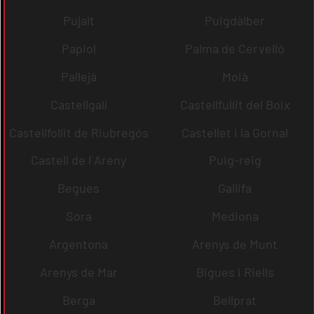
Pujalt
Puigdàlber
Papiol
Palma de Cervelló
Pallejà
Moià
Castellgalí
Castellfullit del Boix
Castellfollit de Riubregós
Castellet i la Gornal
Castell de l´Areny
Puig-reig
Begues
Gallifa
Sora
Mediona
Argentona
Arenys de Munt
Arenys de Mar
Bigues i Riells
Berga
Bellprat