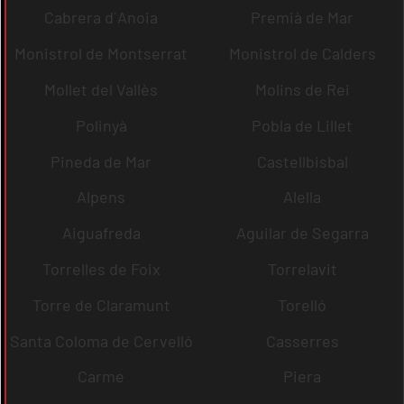
Cabrera d´Anoia
Premià de Mar
Monistrol de Montserrat
Monistrol de Calders
Mollet del Vallès
Molins de Rei
Polinyà
Pobla de Lillet
Pineda de Mar
Castellbisbal
Alpens
Alella
Aiguafreda
Aguilar de Segarra
Torrelles de Foix
Torrelavit
Torre de Claramunt
Torelló
Santa Coloma de Cervelló
Casserres
Carme
Piera