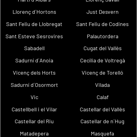
Llorenç d´Hortons
Just Desvern
Sant Feliu de Llobregat
Sant Feliu de Codines
Sant Esteve Sesrovires
Palautordera
Sabadell
Cugat del Vallès
Sadurní d´Anoia
Cecília de Voltregà
Vicenç dels Horts
Vicenç de Torelló
Sadurní d´Osormort
Vilada
Vic
Calaf
Castellbell i el Vilar
Castellar del Vallès
Castellar del Riu
Castellar de n´Hug
Matadepera
Masquefa