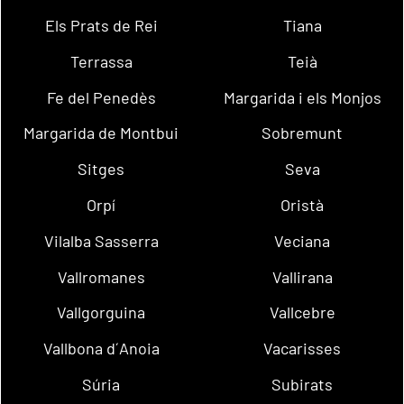
Els Prats de Rei
Tiana
Terrassa
Teià
Fe del Penedès
Margarida i els Monjos
Margarida de Montbui
Sobremunt
Sitges
Seva
Orpí
Oristà
Vilalba Sasserra
Veciana
Vallromanes
Vallirana
Vallgorguina
Vallcebre
Vallbona d´Anoia
Vacarisses
Súria
Subirats