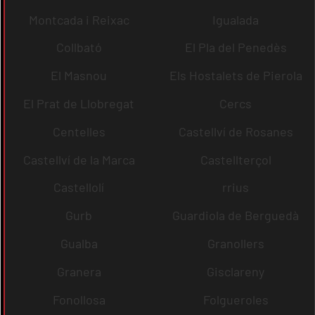
Montcada i Reixac
Igualada
Collbató
El Pla del Penedès
El Masnou
Els Hostalets de Pierola
El Prat de Llobregat
Cercs
Centelles
Castellví de Rosanes
Castellví de la Marca
Castellterçol
Castellolí
rrius
Gurb
Guardiola de Berguedà
Gualba
Granollers
Granera
Gisclareny
Fonollosa
Folgueroles