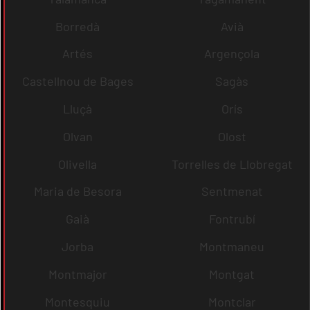
Borredà
Avià
Artés
Argençola
Castellnou de Bages
Sagàs
Lluçà
Orís
Olvan
Olost
Olivella
Torrelles de Llobregat
Maria de Besora
Sentmenat
Gaià
Fontrubí
Jorba
Montmaneu
Montmajor
Montgat
Montesquiu
Montclar