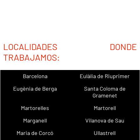
LOCALIDADES DONDE
TRABAJAMOS:
Barcelona
Eulàlia de Riuprimer
Eugènia de Berga
Santa Coloma de
Gramenet
Martorelles
Martorell
Marganell
Vilanova de Sau
Maria de Corcó
Ullastrell