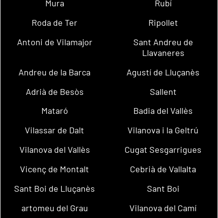
Mura
Rubí
Roda de Ter
Ripollet
Antoni de Vilamajor
Sant Andreu de
Llavaneres
Andreu de la Barca
Agustí de Lluçanès
Adrià de Besòs
Sallent
Mataró
Badia del Vallès
Vilassar de Dalt
Vilanova i la Geltrú
Vilanova del Vallès
Cugat Sesgarrigues
Vicenç de Montalt
Cebrià de Vallalta
Sant Boi de Lluçanès
Sant Boi
artomeu del Grau
Vilanova del Camí