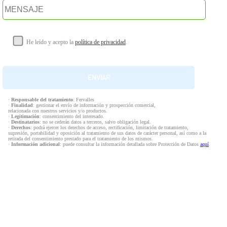
He leído y acepto la
política de privacidad
.
·
Responsable del tratamiento
: Fervalles
·
Finalidad
: gestionar el envío de información y prospección comercial,
relacionada con nuestros servicios y/o productos.
·
Legitimación
: consentimiento del interesado.
·
Destinatarios
: no se cederán datos a terceros, salvo obligación legal.
·
Derechos
: podrá ejercer los derechos de acceso, rectificación, limitación de tratamiento,
supresión, portabilidad y oposición al tratamiento de sus datos de carácter personal, así como a la
retirada del consentimiento prestado para el tratamiento de los mismos.
·
Información adicional
: puede consultar la información detallada sobre Protección de Datos
aquí
.