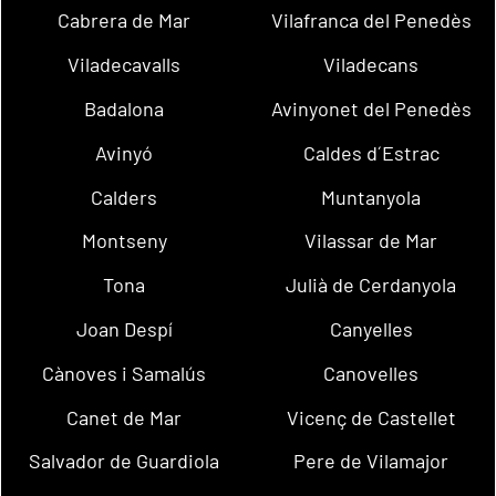
Cabrera de Mar
Vilafranca del Penedès
Viladecavalls
Viladecans
Badalona
Avinyonet del Penedès
Avinyó
Caldes d´Estrac
Calders
Muntanyola
Montseny
Vilassar de Mar
Tona
Julià de Cerdanyola
Joan Despí
Canyelles
Cànoves i Samalús
Canovelles
Canet de Mar
Vicenç de Castellet
Salvador de Guardiola
Pere de Vilamajor