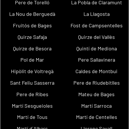
Pere de Torelló
La Pobla de Claramunt
La Nou de Berguedà
La Llagosta
Fruitós de Bages
Fost de Campsentelles
Quirze Safaja
Quirze del Vallès
Quirze de Besora
Quintí de Mediona
Pol de Mar
Pere Sallavinera
Hipòlit de Voltregà
Caldes de Montbui
Sant Feliu Sasserra
Pere de Riudebitlles
Pere de Ribes
Mateu de Bages
Martí Sesgueioles
Martí Sarroca
Martí de Tous
Martí de Centelles
Martí d´Albars
Llorenç Savall