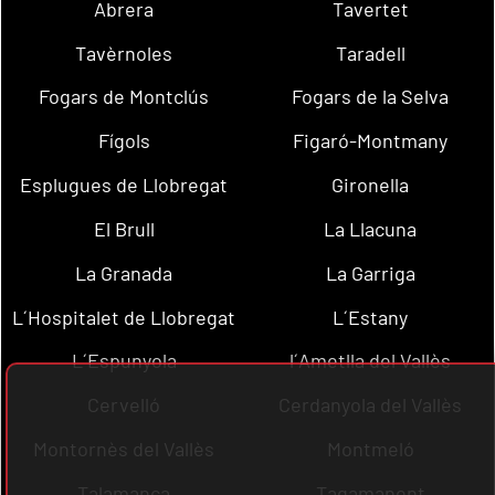
Abrera
Tavertet
Tavèrnoles
Taradell
Fogars de Montclús
Fogars de la Selva
Fígols
Figaró-Montmany
Esplugues de Llobregat
Gironella
El Brull
La Llacuna
La Granada
La Garriga
L´Hospitalet de Llobregat
L´Estany
L´Espunyola
l´Ametlla del Vallès
Cervelló
Cerdanyola del Vallès
Montornès del Vallès
Montmeló
Talamanca
Tagamanent