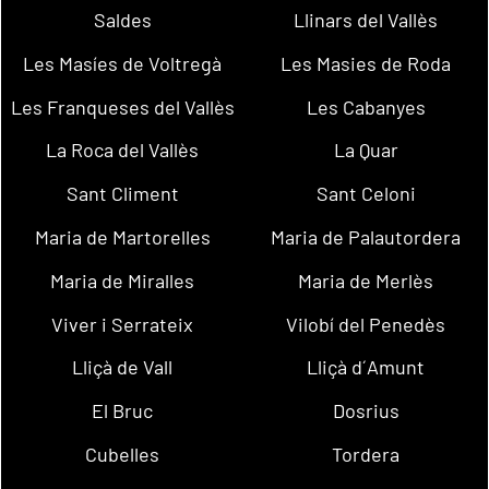
Saldes
Llinars del Vallès
Les Masíes de Voltregà
Les Masies de Roda
Les Franqueses del Vallès
Les Cabanyes
La Roca del Vallès
La Quar
Sant Climent
Sant Celoni
Maria de Martorelles
Maria de Palautordera
Maria de Miralles
Maria de Merlès
Viver i Serrateix
Vilobí del Penedès
Lliçà de Vall
Lliçà d´Amunt
El Bruc
Dosrius
Cubelles
Tordera