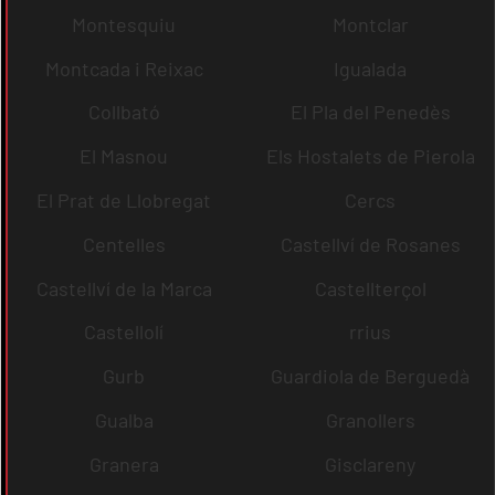
Montesquiu
Montclar
Montcada i Reixac
Igualada
Collbató
El Pla del Penedès
El Masnou
Els Hostalets de Pierola
El Prat de Llobregat
Cercs
Centelles
Castellví de Rosanes
Castellví de la Marca
Castellterçol
Castellolí
rrius
Gurb
Guardiola de Berguedà
Gualba
Granollers
Granera
Gisclareny