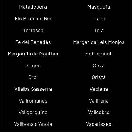
Matadepera
Masquefa
Els Prats de Rei
Tiana
Terrassa
Teià
Fe del Penedès
Margarida i els Monjos
Margarida de Montbui
Sobremunt
Sitges
Seva
Orpí
Oristà
Vilalba Sasserra
Veciana
Vallromanes
Vallirana
Vallgorguina
Vallcebre
Vallbona d´Anoia
Vacarisses