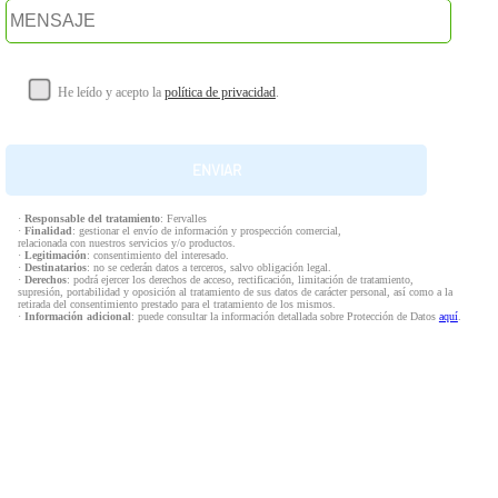
He leído y acepto la
política de privacidad
.
·
Responsable del tratamiento
: Fervalles
·
Finalidad
: gestionar el envío de información y prospección comercial,
relacionada con nuestros servicios y/o productos.
·
Legitimación
: consentimiento del interesado.
·
Destinatarios
: no se cederán datos a terceros, salvo obligación legal.
·
Derechos
: podrá ejercer los derechos de acceso, rectificación, limitación de tratamiento,
supresión, portabilidad y oposición al tratamiento de sus datos de carácter personal, así como a la
retirada del consentimiento prestado para el tratamiento de los mismos.
·
Información adicional
: puede consultar la información detallada sobre Protección de Datos
aquí
.