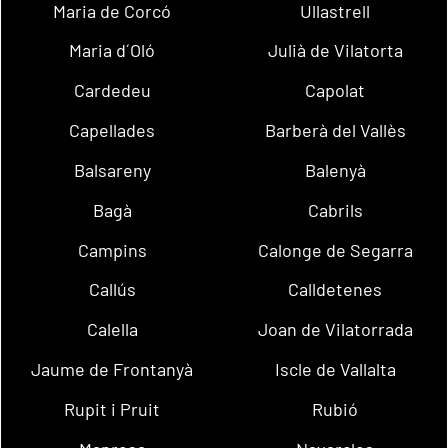
Maria de Corcó
Ullastrell
Maria d´Oló
Julià de Vilatorta
Cardedeu
Capolat
Capellades
Barberà del Vallès
Balsareny
Balenyà
Bagà
Cabrils
Campins
Calonge de Segarra
Callús
Calldetenes
Calella
Joan de Vilatorrada
Jaume de Frontanyà
Iscle de Vallalta
Rupit i Pruit
Rubió