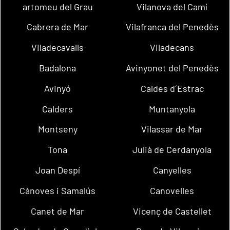
artomeu del Grau
Vilanova del Camí
Cabrera de Mar
Vilafranca del Penedès
Viladecavalls
Viladecans
Badalona
Avinyonet del Penedès
Avinyó
Caldes d´Estrac
Calders
Muntanyola
Montseny
Vilassar de Mar
Tona
Julià de Cerdanyola
Joan Despí
Canyelles
Cànoves i Samalús
Canovelles
Canet de Mar
Vicenç de Castellet