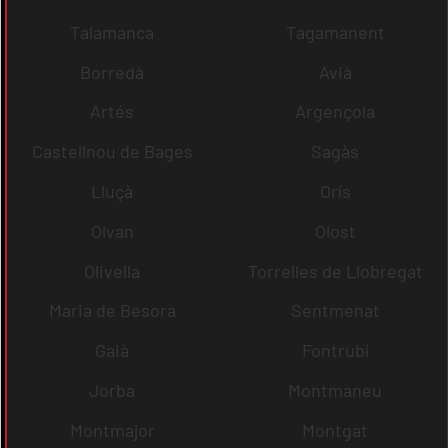
Talamanca
Tagamanent
Borredà
Avià
Artés
Argençola
Castellnou de Bages
Sagàs
Lluçà
Orís
Olvan
Olost
Olivella
Torrelles de Llobregat
Maria de Besora
Sentmenat
Gaià
Fontrubí
Jorba
Montmaneu
Montmajor
Montgat