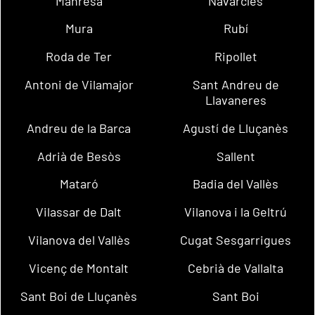
Manresa
Navarcles
Mura
Rubí
Roda de Ter
Ripollet
Antoni de Vilamajor
Sant Andreu de
Llavaneres
Andreu de la Barca
Agustí de Lluçanès
Adrià de Besòs
Sallent
Mataró
Badia del Vallès
Vilassar de Dalt
Vilanova i la Geltrú
Vilanova del Vallès
Cugat Sesgarrigues
Vicenç de Montalt
Cebrià de Vallalta
Sant Boi de Lluçanès
Sant Boi