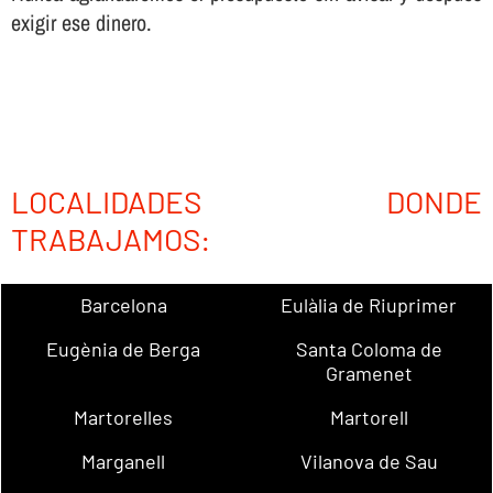
exigir ese dinero.
LOCALIDADES DONDE
TRABAJAMOS:
Barcelona
Eulàlia de Riuprimer
Eugènia de Berga
Santa Coloma de
Gramenet
Martorelles
Martorell
Marganell
Vilanova de Sau