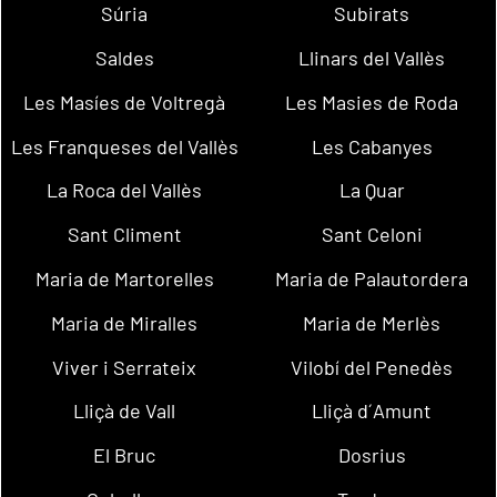
Súria
Subirats
Saldes
Llinars del Vallès
Les Masíes de Voltregà
Les Masies de Roda
Les Franqueses del Vallès
Les Cabanyes
La Roca del Vallès
La Quar
Sant Climent
Sant Celoni
Maria de Martorelles
Maria de Palautordera
Maria de Miralles
Maria de Merlès
Viver i Serrateix
Vilobí del Penedès
Lliçà de Vall
Lliçà d´Amunt
El Bruc
Dosrius