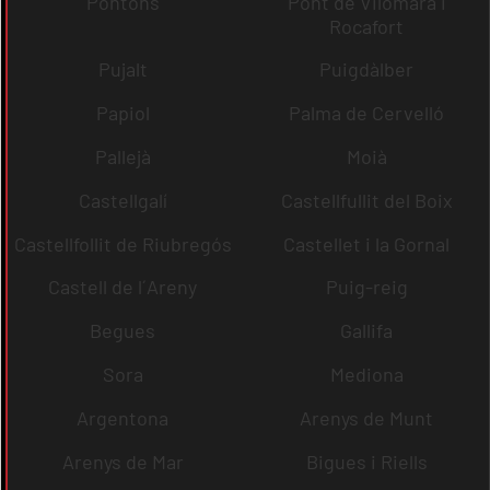
Pontons
Pont de Vilomara i
Rocafort
Pujalt
Puigdàlber
Papiol
Palma de Cervelló
Pallejà
Moià
Castellgalí
Castellfullit del Boix
Castellfollit de Riubregós
Castellet i la Gornal
Castell de l´Areny
Puig-reig
Begues
Gallifa
Sora
Mediona
Argentona
Arenys de Munt
Arenys de Mar
Bigues i Riells