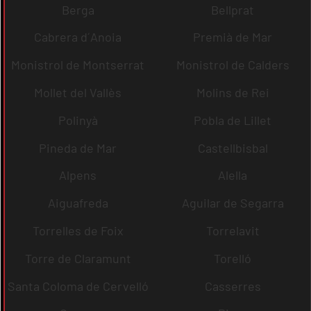
Berga
Bellprat
Cabrera d´Anoia
Premià de Mar
Monistrol de Montserrat
Monistrol de Calders
Mollet del Vallès
Molins de Rei
Polinyà
Pobla de Lillet
Pineda de Mar
Castellbisbal
Alpens
Alella
Aiguafreda
Aguilar de Segarra
Torrelles de Foix
Torrelavit
Torre de Claramunt
Torelló
Santa Coloma de Cervelló
Casserres