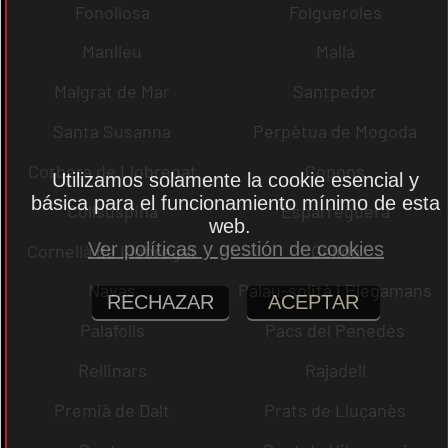
Fonollosa
Folgueroles
Manlleu
Malla
Malgrat de Mar
Santpedor
Santa Susanna
Perpètua de Mogoda
Corbera de Llobregat
Copons
Utilizamos solamente la cookie esencial y
básica para el funcionamiento mínimo de esta
Collsuspina
Esparreguera
web.
Ver políticas y gestión de cookies
Cornellà de Llobregat
Gelida
Navas
Palau-solità i Plegamans
RECHAZAR
ACEPTAR
Palafolls
Pacs del Penedès
Rellinars
Rajadell
Premià de Dalt
Prats de Lluçanès