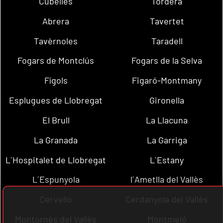
Cubelles
Tordera
Abrera
Tavertet
Tavèrnoles
Taradell
Fogars de Montclús
Fogars de la Selva
Fígols
Figaró-Montmany
Esplugues de Llobregat
Gironella
El Brull
La Llacuna
La Granada
La Garriga
L´Hospitalet de Llobregat
L´Estany
L´Espunyola
l´Ametlla del Vallès
Cervelló
Cerdanyola del Vallès
Montornès del Vallès
Montmeló