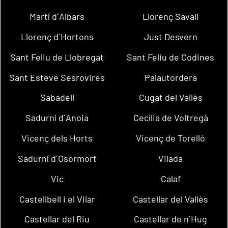
Martí d´Albars
Llorenç Savall
Llorenç d´Hortons
Just Desvern
Sant Feliu de Llobregat
Sant Feliu de Codines
Sant Esteve Sesrovires
Palautordera
Sabadell
Cugat del Vallès
Sadurní d´Anoia
Cecília de Voltregà
Vicenç dels Horts
Vicenç de Torelló
Sadurní d´Osormort
Vilada
Vic
Calaf
Castellbell i el Vilar
Castellar del Vallès
Castellar del Riu
Castellar de n´Hug