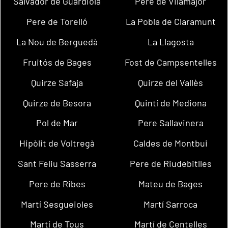
Salvador de Guardiola
Pere de Vilamajor
Pere de Torelló
La Pobla de Claramunt
La Nou de Berguedà
La Llagosta
Fruitós de Bages
Fost de Campsentelles
Quirze Safaja
Quirze del Vallès
Quirze de Besora
Quintí de Mediona
Pol de Mar
Pere Sallavinera
Hipòlit de Voltregà
Caldes de Montbui
Sant Feliu Sasserra
Pere de Riudebitlles
Pere de Ribes
Mateu de Bages
Martí Sesgueioles
Martí Sarroca
Martí de Tous
Martí de Centelles