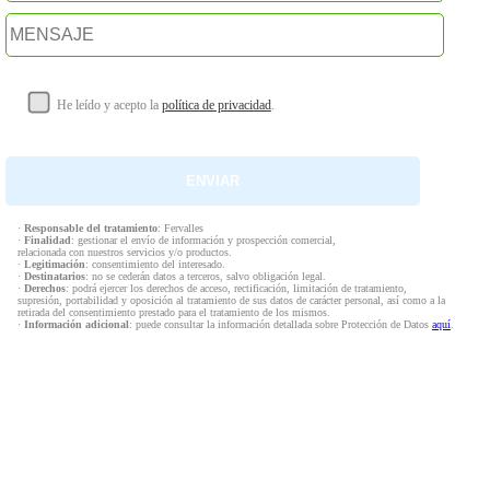
He leído y acepto la
política de privacidad
.
·
Responsable del tratamiento
: Fervalles
·
Finalidad
: gestionar el envío de información y prospección comercial,
relacionada con nuestros servicios y/o productos.
·
Legitimación
: consentimiento del interesado.
·
Destinatarios
: no se cederán datos a terceros, salvo obligación legal.
·
Derechos
: podrá ejercer los derechos de acceso, rectificación, limitación de tratamiento,
supresión, portabilidad y oposición al tratamiento de sus datos de carácter personal, así como a la
retirada del consentimiento prestado para el tratamiento de los mismos.
·
Información adicional
: puede consultar la información detallada sobre Protección de Datos
aquí
.