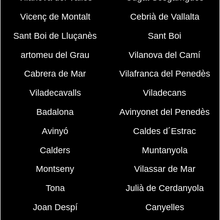
Vicenç de Montalt
Cebrià de Vallalta
Sant Boi de Lluçanès
Sant Boi
artomeu del Grau
Vilanova del Camí
Cabrera de Mar
Vilafranca del Penedès
Viladecavalls
Viladecans
Badalona
Avinyonet del Penedès
Avinyó
Caldes d´Estrac
Calders
Muntanyola
Montseny
Vilassar de Mar
Tona
Julià de Cerdanyola
Joan Despí
Canyelles