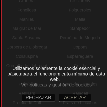
Granera
Gisclareny
Fonollosa
Folgueroles
Manlleu
Malla
Malgrat de Mar
Santpedor
Santa Susanna
Perpètua de Mogoda
Corbera de Llobregat
Copons
Collsuspina
Esparreguera
Cornellà de Llobregat
Gelida
Utilizamos solamente la cookie esencial y
básica para el funcionamiento mínimo de esta
Navas
Palau-solità i Plegamans
web.
Palafolls
Pacs del Penedès
Ver políticas y gestión de cookies
Rellinars
Rajadell
RECHAZAR
ACEPTAR
Premià de Dalt
Prats de Lluçanès