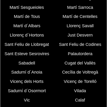
Martí Sesgueioles
Martí Sarroca
Martí de Tous
Martí de Centelles
Martí d´Albars
Llorenç Savall
Llorenç d´Hortons
Just Desvern
Sant Feliu de Llobregat
Sant Feliu de Codines
Sant Esteve Sesrovires
Palautordera
Sabadell
Cugat del Vallès
Sadurní d´Anoia
Cecília de Voltregà
Vicenç dels Horts
Vicenç de Torelló
Sadurní d´Osormort
Vilada
Vic
Calaf