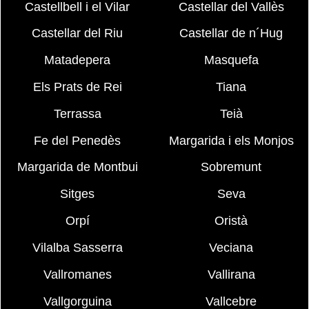
Castellbell i el Vilar
Castellar del Vallès
Castellar del Riu
Castellar de n´Hug
Matadepera
Masquefa
Els Prats de Rei
Tiana
Terrassa
Teià
Fe del Penedès
Margarida i els Monjos
Margarida de Montbui
Sobremunt
Sitges
Seva
Orpí
Oristà
Vilalba Sasserra
Veciana
Vallromanes
Vallirana
Vallgorguina
Vallcebre