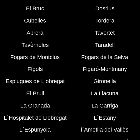
El Bruc
Dosrius
Cubelles
Tordera
Abrera
Tavertet
Tavèrnoles
Taradell
Fogars de Montclús
Fogars de la Selva
Fígols
Figaró-Montmany
Esplugues de Llobregat
Gironella
El Brull
La Llacuna
La Granada
La Garriga
L´Hospitalet de Llobregat
L´Estany
L´Espunyola
l´Ametlla del Vallès