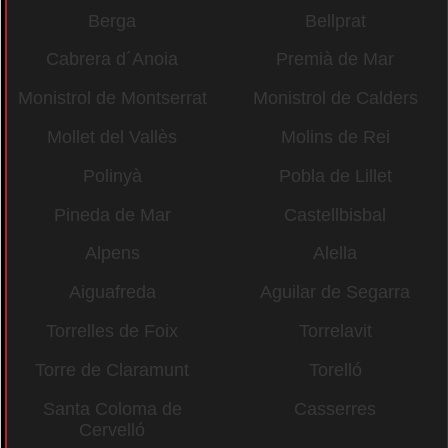
Berga
Bellprat
Cabrera d´Anoia
Premià de Mar
Monistrol de Montserrat
Monistrol de Calders
Mollet del Vallès
Molins de Rei
Polinyà
Pobla de Lillet
Pineda de Mar
Castellbisbal
Alpens
Alella
Aiguafreda
Aguilar de Segarra
Torrelles de Foix
Torrelavit
Torre de Claramunt
Torelló
Santa Coloma de
Casserres
Cervelló