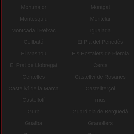
Montmajor
Montgat
Montesquiu
Montclar
Montcada i Reixac
Igualada
Collbató
El Pla del Penedès
El Masnou
Els Hostalets de Pierola
El Prat de Llobregat
Cercs
Centelles
Castellví de Rosanes
Castellví de la Marca
Castellterçol
Castellolí
rrius
Gurb
Guardiola de Berguedà
Gualba
Granollers