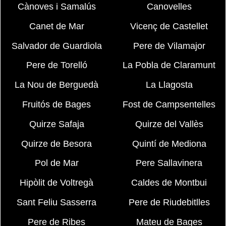
Cànoves i Samalús
Canovelles
Canet de Mar
Vicenç de Castellet
Salvador de Guardiola
Pere de Vilamajor
Pere de Torelló
La Pobla de Claramunt
La Nou de Berguedà
La Llagosta
Fruitós de Bages
Fost de Campsentelles
Quirze Safaja
Quirze del Vallès
Quirze de Besora
Quintí de Mediona
Pol de Mar
Pere Sallavinera
Hipòlit de Voltregà
Caldes de Montbui
Sant Feliu Sasserra
Pere de Riudebitlles
Pere de Ribes
Mateu de Bages