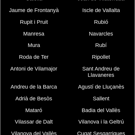
Jaume de Frontanyà
Iscle de Vallalta
Rupit i Pruit
Rubió
Manresa
Navarcles
Mura
Rubí
Roda de Ter
Ripollet
Antoni de Vilamajor
Sant Andreu de
Llavaneres
Andreu de la Barca
Agustí de Lluçanès
Adrià de Besòs
Sallent
Mataró
Badia del Vallès
Vilassar de Dalt
Vilanova i la Geltrú
Vilanova del Vallès
Cugat Sesgarrigues