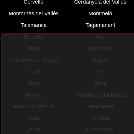
Cervelló
Cerdanyola del Vallès
Montornès del Vallès
Montmeló
Talamanca
Tagamanent
Borredà
Avià
Artés
Argençola
Castellnou de Bages
Sagàs
Lluçà
Orís
Olvan
Olost
Olivella
Torrelles de Llobregat
Maria de Besora
Sentmenat
Gaià
Fontrubí
Jorba
Montmaneu