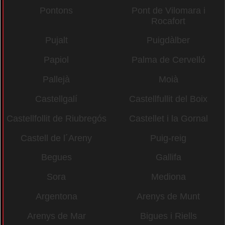
Pontons
Pont de Vilomara i
Rocafort
Pujalt
Puigdàlber
Papiol
Palma de Cervelló
Pallejà
Moià
Castellgalí
Castellfullit del Boix
Castellfollit de Riubregós
Castellet i la Gornal
Castell de l´Areny
Puig-reig
Begues
Gallifa
Sora
Mediona
Argentona
Arenys de Munt
Arenys de Mar
Bigues i Riells