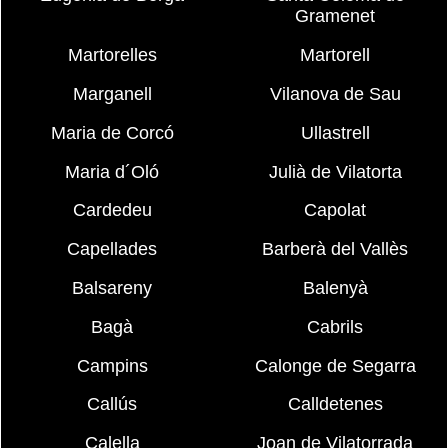
Gramenet
Martorelles
Martorell
Marganell
Vilanova de Sau
Maria de Corcó
Ullastrell
Maria d´Oló
Julià de Vilatorta
Cardedeu
Capolat
Capellades
Barberà del Vallès
Balsareny
Balenyà
Bagà
Cabrils
Campins
Calonge de Segarra
Callús
Calldetenes
Calella
Joan de Vilatorrada