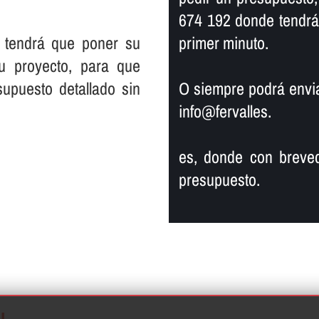
674 192 donde tendrá
 tendrá que poner su
primer minuto.
su proyecto, para que
supuesto detallado sin
O siempre podrá enviar
info@fervalles.
es, donde con breved
presupuesto.