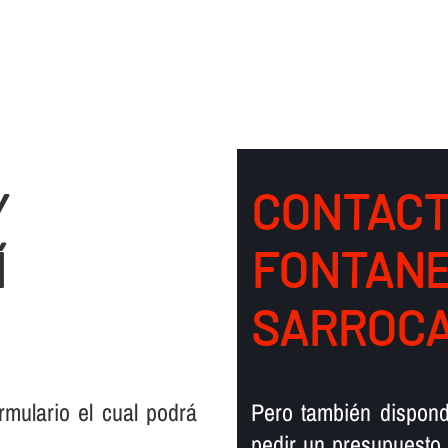
Y
CONTACT
Í
FONTANE
SARROC
mulario el cual podrá
Pero también dispond
pedir un presupuesto,