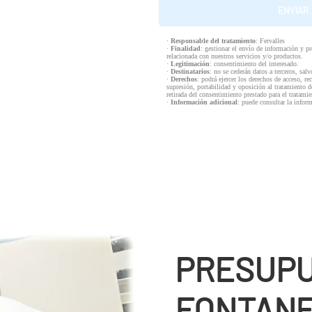
·
Responsable del tratamiento
: Fervalles
·
Finalidad
: gestionar el envío de información y p
relacionada con nuestros servicios y/o productos.
·
Legitimación
: consentimiento del interesado.
·
Destinatarios
: no se cederán datos a terceros, salv
·
Derechos
: podrá ejercer los derechos de acceso, re
supresión, portabilidad y oposición al tratamiento d
retirada del consentimiento prestado para el tratam
·
Información adicional
: puede consultar la infor
PRESUP
FONTANE