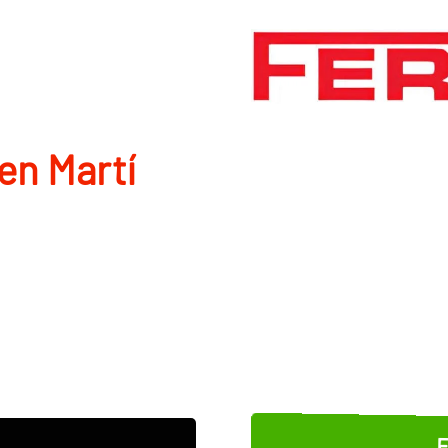
en Martí
E