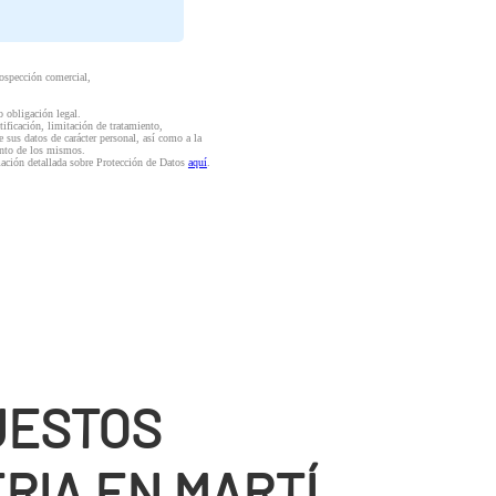
rospección comercial,
o obligación legal.
ctificación, limitación de tratamiento,
e sus datos de carácter personal, así como a la
iento de los mismos.
mación detallada sobre Protección de Datos
aquí
.
UESTOS
RIA EN MARTÍ