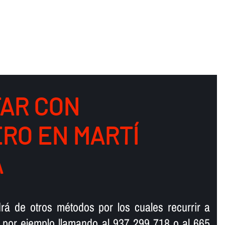
AR CON
RO EN MARTÍ
A
rá de otros métodos por los cuales recurrir a
 por ejemplo llamando al 937 299 718 o al 665