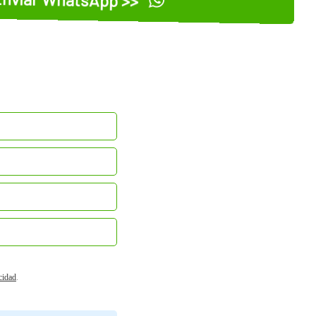
acidad
.