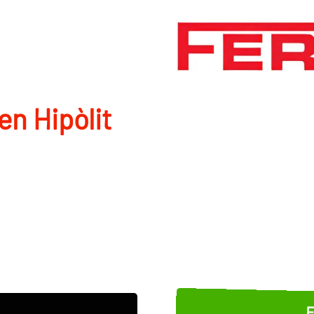
n Hipòlit
E