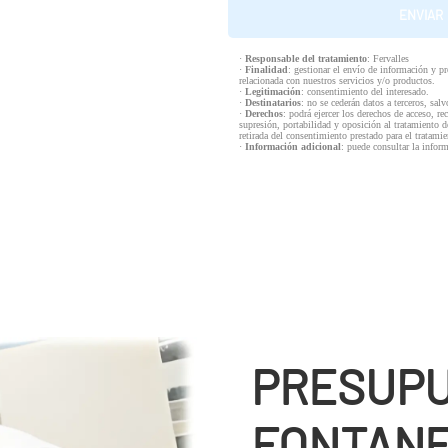
·
Responsable del tratamiento
: Fervalles
·
Finalidad
: gestionar el envío de información y p
relacionada con nuestros servicios y/o productos.
·
Legitimación
: consentimiento del interesado.
·
Destinatarios
: no se cederán datos a terceros, salv
·
Derechos
: podrá ejercer los derechos de acceso, re
supresión, portabilidad y oposición al tratamiento d
retirada del consentimiento prestado para el tratam
·
Información adicional
: puede consultar la infor
PRESUP
FONTANER