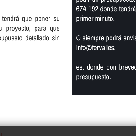
674 192 donde tendrá
 tendrá que poner su
primer minuto.
su proyecto, para que
supuesto detallado sin
O siempre podrá enviar
info@fervalles.
es, donde con breved
presupuesto.