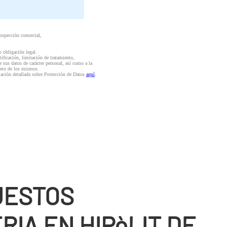
rospección comercial,
o obligación legal.
ctificación, limitación de tratamiento,
e sus datos de carácter personal, así como a la
iento de los mismos.
mación detallada sobre Protección de Datos
aquí
.
UESTOS
IA EN HIPòLIT DE