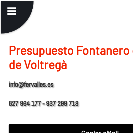
Presupuesto Fontanero e
de Voltregà
info@fervalles.es
627 964 177 - 937 299 718
Copiar eMail