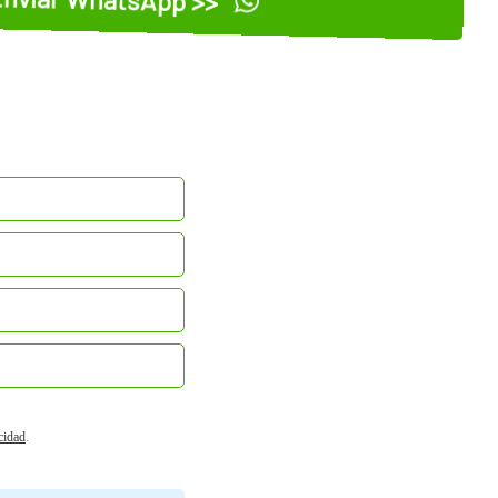
acidad
.