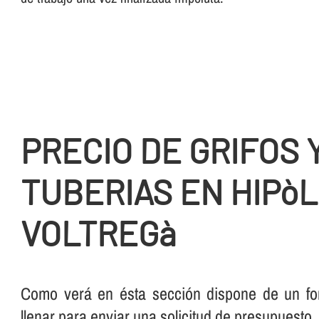
PRECIO DE GRIFOS 
TUBERIAS EN HIPòL
VOLTREGà
Como verá en ésta sección dispone de un for
llenar para enviar una solicitud de presupuesto.