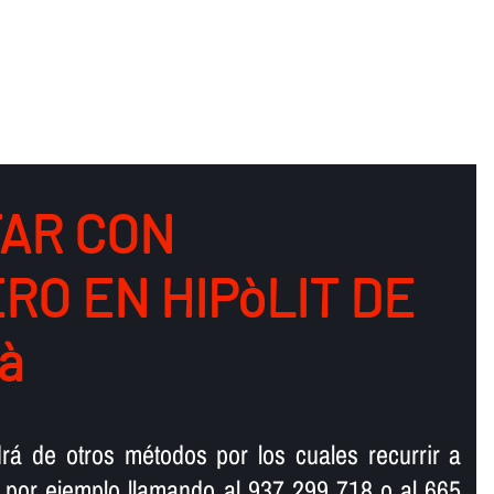
AR CON
RO EN HIPòLIT DE
à
rá de otros métodos por los cuales recurrir a
 por ejemplo llamando al 937 299 718 o al 665