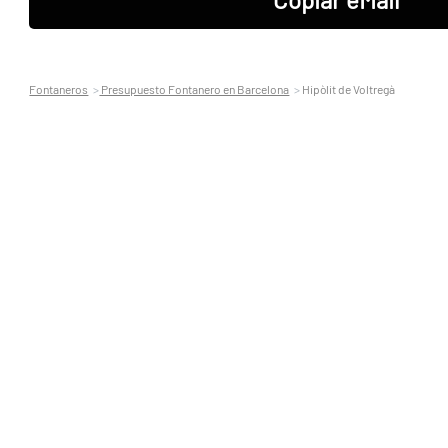
Fontaneros
Presupuesto Fontanero en Barcelona
Hipòlit de Voltregà