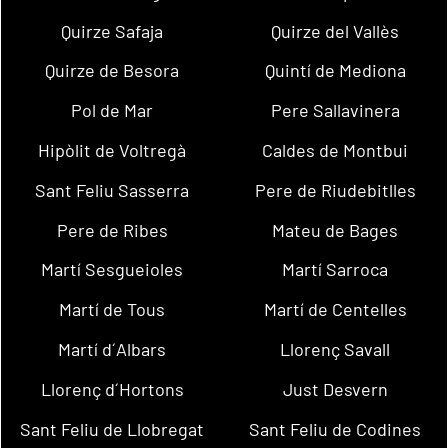
Quirze Safaja
Quirze del Vallès
Quirze de Besora
Quintí de Mediona
Pol de Mar
Pere Sallavinera
Hipòlit de Voltregà
Caldes de Montbui
Sant Feliu Sasserra
Pere de Riudebitlles
Pere de Ribes
Mateu de Bages
Martí Sesgueioles
Martí Sarroca
Martí de Tous
Martí de Centelles
Martí d´Albars
Llorenç Savall
Llorenç d´Hortons
Just Desvern
Sant Feliu de Llobregat
Sant Feliu de Codines