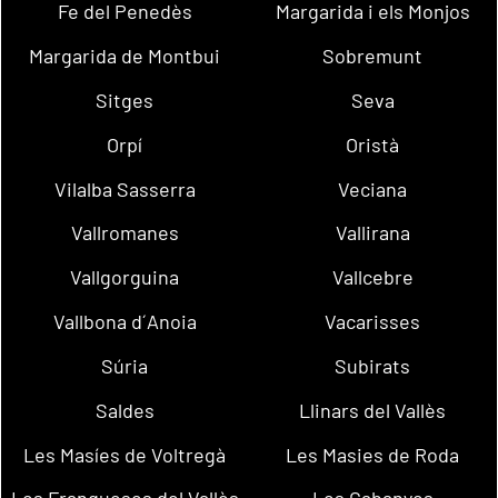
Fe del Penedès
Margarida i els Monjos
Margarida de Montbui
Sobremunt
Sitges
Seva
Orpí
Oristà
Vilalba Sasserra
Veciana
Vallromanes
Vallirana
Vallgorguina
Vallcebre
Vallbona d´Anoia
Vacarisses
Súria
Subirats
Saldes
Llinars del Vallès
Les Masíes de Voltregà
Les Masies de Roda