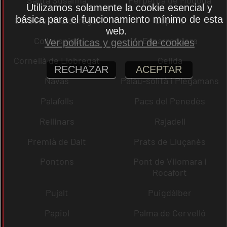
Utilizamos solamente la cookie esencial y
básica para el funcionamiento mínimo de esta
Corbera de Llobregat
Copons
web.
Collsuspina
Esparreguera
Ver políticas y gestión de cookies
Cornellà de Llobregat
Gelida
RECHAZAR
ACEPTAR
Navas
Palau-solità i Plegamans
Palafolls
Pacs del Penedès
Rellinars
Rajadell
Premià de Dalt
Prats de Lluçanès
Pontons
Pont de Vilomara i
Rocafort
Pujalt
Puigdàlber
Papiol
Palma de Cervelló