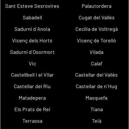
Sant Esteve Sesrovires
Palautordera
Sabadell
Cugat del Vallès
Sadurní d´Anoia
Cecília de Voltregà
Vicenç dels Horts
Vicenç de Torelló
Sadurní d´Osormort
Vilada
Vic
Calaf
Castellbell i el Vilar
Castellar del Vallès
Castellar del Riu
Castellar de n´Hug
Matadepera
Masquefa
Els Prats de Rei
Tiana
Terrassa
Teià