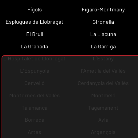
Fígols
Figaró-Montmany
Esplugues de Llobregat
Gironella
El Brull
La Llacuna
La Granada
La Garriga
L´Hospitalet de Llobregat
L´Estany
L´Espunyola
l´Ametlla del Vallès
Cervelló
Cerdanyola del Vallès
Montornès del Vallès
Montmeló
Talamanca
Tagamanent
Borredà
Avià
Artés
Argençola