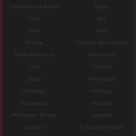
Castellnou de Bages
Sagàs
Lluçà
Orís
Olvan
Olost
Olivella
Torrelles de Llobregat
Maria de Besora
Sentmenat
Gaià
Fontrubí
Jorba
Montmaneu
Montmajor
Montgat
Montesquiu
Montclar
Montcada i Reixac
Igualada
Collbató
El Pla del Penedès