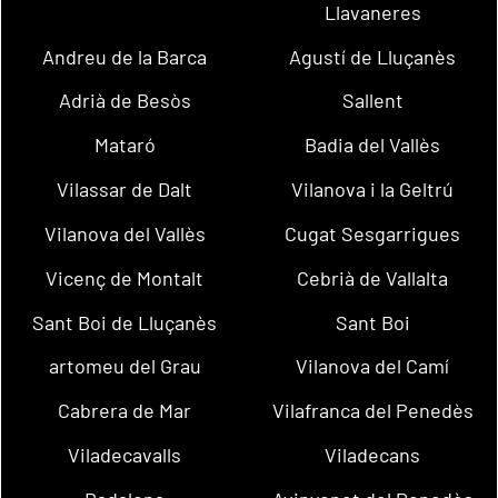
Llavaneres
Andreu de la Barca
Agustí de Lluçanès
Adrià de Besòs
Sallent
Mataró
Badia del Vallès
Vilassar de Dalt
Vilanova i la Geltrú
Vilanova del Vallès
Cugat Sesgarrigues
Vicenç de Montalt
Cebrià de Vallalta
Sant Boi de Lluçanès
Sant Boi
artomeu del Grau
Vilanova del Camí
Cabrera de Mar
Vilafranca del Penedès
Viladecavalls
Viladecans