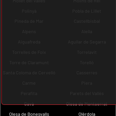
Mollet del Vallès
Molins de Rei
Polinyà
Pobla de Lillet
Pineda de Mar
Castellbisbal
Alpens
Alella
Aiguafreda
Aguilar de Segarra
Torrelles de Foix
Torrelavit
Torre de Claramunt
Torelló
Santa Coloma de Cervelló
Casserres
Carme
Piera
Perafita
Parets del Vallès
Gavà
Olesa de Montserrat
Olesa de Bonesvalls
Olèrdola