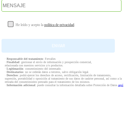
He leído y acepto la
política de privacidad
.
·
Responsable del tratamiento
: Fervalles
·
Finalidad
: gestionar el envío de información y prospección comercial,
relacionada con nuestros servicios y/o productos.
·
Legitimación
: consentimiento del interesado.
·
Destinatarios
: no se cederán datos a terceros, salvo obligación legal.
·
Derechos
: podrá ejercer los derechos de acceso, rectificación, limitación de tratamiento,
supresión, portabilidad y oposición al tratamiento de sus datos de carácter personal, así como a la
retirada del consentimiento prestado para el tratamiento de los mismos.
·
Información adicional
: puede consultar la información detallada sobre Protección de Datos
aquí
.