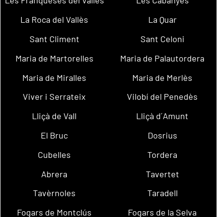
Les Franqueses del Vallès
Les Cabanyes
La Roca del Vallès
La Quar
Sant Climent
Sant Celoni
Maria de Martorelles
Maria de Palautordera
Maria de Miralles
Maria de Merlès
Viver i Serrateix
Vilobí del Penedès
Lliçà de Vall
Lliçà d´Amunt
El Bruc
Dosrius
Cubelles
Tordera
Abrera
Tavertet
Tavèrnoles
Taradell
Fogars de Montclús
Fogars de la Selva