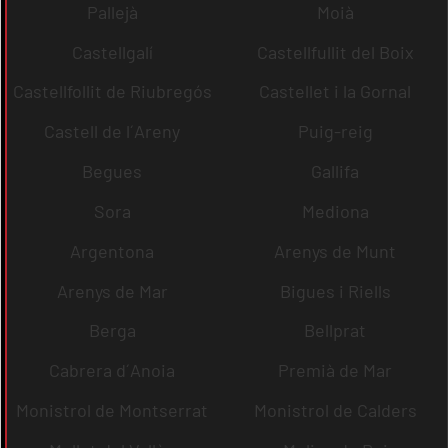
Pallejà
Moià
Castellgalí
Castellfullit del Boix
Castellfollit de Riubregós
Castellet i la Gornal
Castell de l´Areny
Puig-reig
Begues
Gallifa
Sora
Mediona
Argentona
Arenys de Munt
Arenys de Mar
Bigues i Riells
Berga
Bellprat
Cabrera d´Anoia
Premià de Mar
Monistrol de Montserrat
Monistrol de Calders