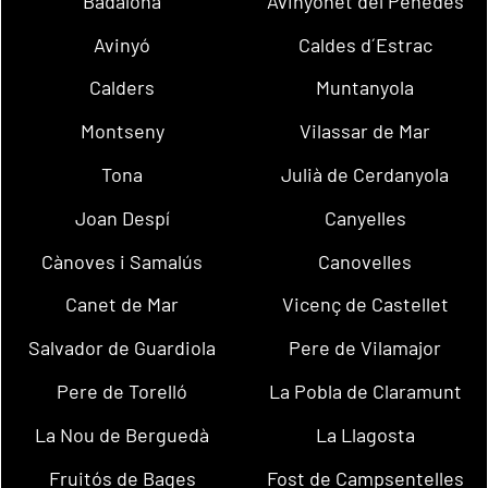
Badalona
Avinyonet del Penedès
Avinyó
Caldes d´Estrac
Calders
Muntanyola
Montseny
Vilassar de Mar
Tona
Julià de Cerdanyola
Joan Despí
Canyelles
Cànoves i Samalús
Canovelles
Canet de Mar
Vicenç de Castellet
Salvador de Guardiola
Pere de Vilamajor
Pere de Torelló
La Pobla de Claramunt
La Nou de Berguedà
La Llagosta
Fruitós de Bages
Fost de Campsentelles