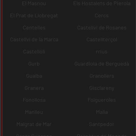
El Masnou
Els Hostalets de Pierola
El Prat de Llobregat
Cercs
Centelles
Castellví de Rosanes
Castellví de la Marca
Castellterçol
Castellolí
rrius
Gurb
Guardiola de Berguedà
Gualba
Granollers
Granera
Gisclareny
Fonollosa
Folgueroles
Manlleu
Malla
Malgrat de Mar
Santpedor
Santa Susanna
Perpètua de Mogoda