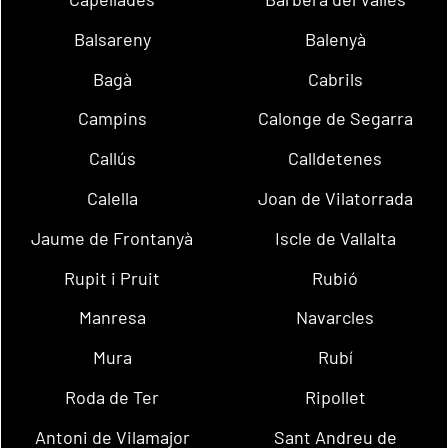
Balsareny
Balenyà
Bagà
Cabrils
Campins
Calonge de Segarra
Callús
Calldetenes
Calella
Joan de Vilatorrada
Jaume de Frontanyà
Iscle de Vallalta
Rupit i Pruit
Rubió
Manresa
Navarcles
Mura
Rubí
Roda de Ter
Ripollet
Antoni de Vilamajor
Sant Andreu de