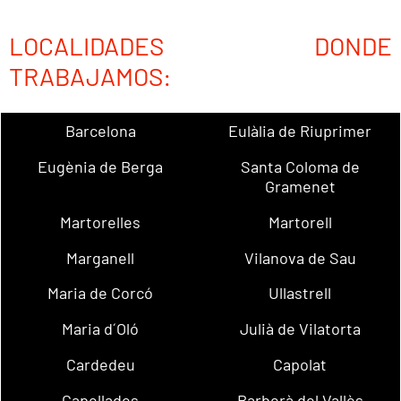
LOCALIDADES DONDE
TRABAJAMOS:
Barcelona
Eulàlia de Riuprimer
Eugènia de Berga
Santa Coloma de
Gramenet
Martorelles
Martorell
Marganell
Vilanova de Sau
Maria de Corcó
Ullastrell
Maria d´Oló
Julià de Vilatorta
Cardedeu
Capolat
Capellades
Barberà del Vallès