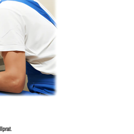
lprat
.