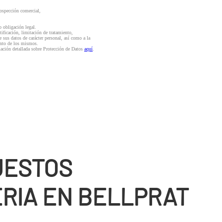
rospección comercial,
o obligación legal.
ctificación, limitación de tratamiento,
e sus datos de carácter personal, así como a la
iento de los mismos.
mación detallada sobre Protección de Datos
aquí
.
UESTOS
RIA EN BELLPRAT