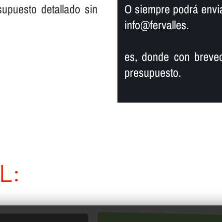
supuesto detallado sin
O siempre podrá enviar
info@fervalles.
es, donde con breved
presupuesto.
L: