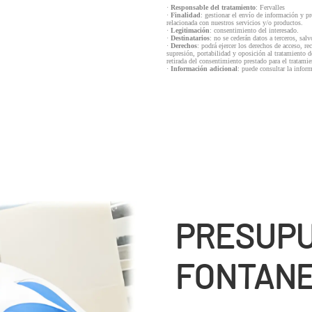
·
Responsable del tratamiento
: Fervalles
·
Finalidad
: gestionar el envío de información y p
relacionada con nuestros servicios y/o productos.
·
Legitimación
: consentimiento del interesado.
·
Destinatarios
: no se cederán datos a terceros, salv
·
Derechos
: podrá ejercer los derechos de acceso, re
supresión, portabilidad y oposición al tratamiento d
retirada del consentimiento prestado para el tratam
·
Información adicional
: puede consultar la infor
PRESUP
FONTANE