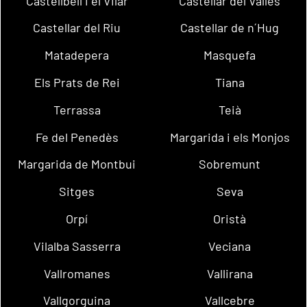
Castellbell i el Vilar
Castellar del Vallès
Castellar del Riu
Castellar de n´Hug
Matadepera
Masquefa
Els Prats de Rei
Tiana
Terrassa
Teià
Fe del Penedès
Margarida i els Monjos
Margarida de Montbui
Sobremunt
Sitges
Seva
Orpí
Oristà
Vilalba Sasserra
Veciana
Vallromanes
Vallirana
Vallgorguina
Vallcebre