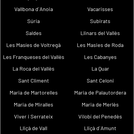
Vallbona d´Anoia
Vacarisses
Súria
Subirats
Saldes
Llinars del Vallès
Les Masíes de Voltregà
Les Masies de Roda
Les Franqueses del Vallès
Les Cabanyes
La Roca del Vallès
La Quar
Sant Climent
Sant Celoni
Maria de Martorelles
Maria de Palautordera
Maria de Miralles
Maria de Merlès
Viver i Serrateix
Vilobí del Penedès
Lliçà de Vall
Lliçà d´Amunt