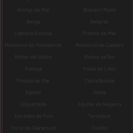
Arenys de Mar
Bigues i Riells
Berga
Bellprat
Cabrera d´Anoia
Premià de Mar
Monistrol de Montserrat
Monistrol de Calders
Mollet del Vallès
Molins de Rei
Polinyà
Pobla de Lillet
Pineda de Mar
Castellbisbal
Alpens
Alella
Aiguafreda
Aguilar de Segarra
Torrelles de Foix
Torrelavit
Torre de Claramunt
Torelló