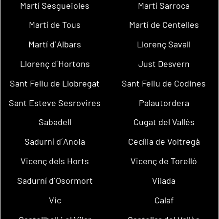
Martí Sesgueioles
Martí Sarroca
Martí de Tous
Martí de Centelles
Martí d´Albars
Llorenç Savall
Llorenç d´Hortons
Just Desvern
Sant Feliu de Llobregat
Sant Feliu de Codines
Sant Esteve Sesrovires
Palautordera
Sabadell
Cugat del Vallès
Sadurní d´Anoia
Cecília de Voltregà
Vicenç dels Horts
Vicenç de Torelló
Sadurní d´Osormort
Vilada
Vic
Calaf