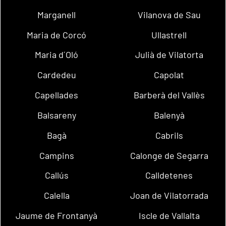
Marganell
Vilanova de Sau
Maria de Corcó
Ullastrell
Maria d´Oló
Julià de Vilatorta
Cardedeu
Capolat
Capellades
Barberà del Vallès
Balsareny
Balenyà
Bagà
Cabrils
Campins
Calonge de Segarra
Callús
Calldetenes
Calella
Joan de Vilatorrada
Jaume de Frontanyà
Iscle de Vallalta