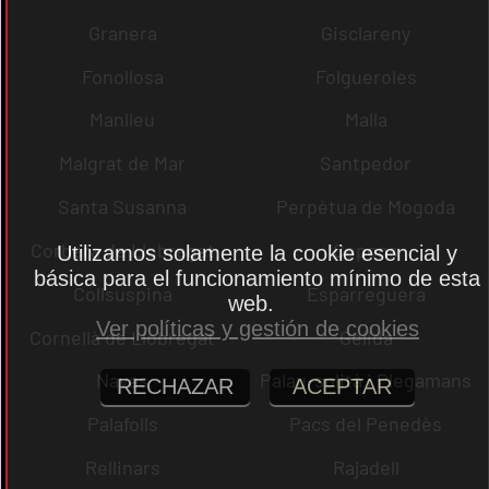
Granera
Gisclareny
Fonollosa
Folgueroles
Manlleu
Malla
Malgrat de Mar
Santpedor
Santa Susanna
Perpètua de Mogoda
Corbera de Llobregat
Copons
Utilizamos solamente la cookie esencial y
básica para el funcionamiento mínimo de esta
Collsuspina
Esparreguera
web.
Ver políticas y gestión de cookies
Cornellà de Llobregat
Gelida
Navas
Palau-solità i Plegamans
RECHAZAR
ACEPTAR
Palafolls
Pacs del Penedès
Rellinars
Rajadell