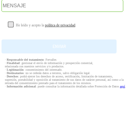
He leído y acepto la
política de privacidad
.
·
Responsable del tratamiento
: Fervalles
·
Finalidad
: gestionar el envío de información y prospección comercial,
relacionada con nuestros servicios y/o productos.
·
Legitimación
: consentimiento del interesado.
·
Destinatarios
: no se cederán datos a terceros, salvo obligación legal.
·
Derechos
: podrá ejercer los derechos de acceso, rectificación, limitación de tratamiento,
supresión, portabilidad y oposición al tratamiento de sus datos de carácter personal, así como a la
retirada del consentimiento prestado para el tratamiento de los mismos.
·
Información adicional
: puede consultar la información detallada sobre Protección de Datos
aquí
.