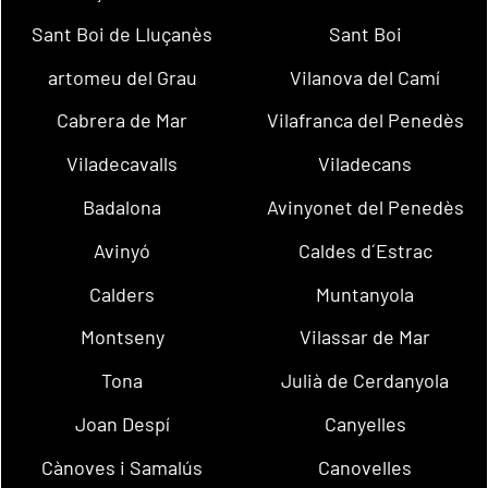
Sant Boi de Lluçanès
Sant Boi
artomeu del Grau
Vilanova del Camí
Cabrera de Mar
Vilafranca del Penedès
Viladecavalls
Viladecans
Badalona
Avinyonet del Penedès
Avinyó
Caldes d´Estrac
Calders
Muntanyola
Montseny
Vilassar de Mar
Tona
Julià de Cerdanyola
Joan Despí
Canyelles
Cànoves i Samalús
Canovelles