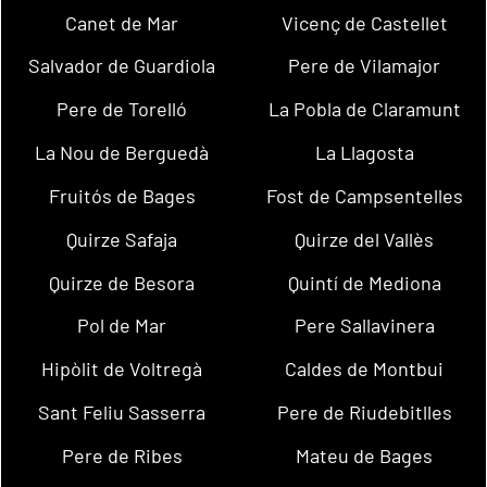
Canet de Mar
Vicenç de Castellet
Salvador de Guardiola
Pere de Vilamajor
Pere de Torelló
La Pobla de Claramunt
La Nou de Berguedà
La Llagosta
Fruitós de Bages
Fost de Campsentelles
Quirze Safaja
Quirze del Vallès
Quirze de Besora
Quintí de Mediona
Pol de Mar
Pere Sallavinera
Hipòlit de Voltregà
Caldes de Montbui
Sant Feliu Sasserra
Pere de Riudebitlles
Pere de Ribes
Mateu de Bages