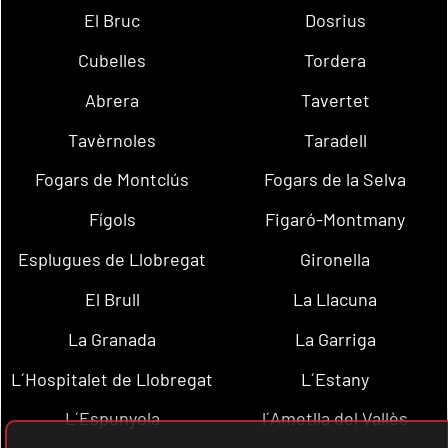
El Bruc
Dosrius
Cubelles
Tordera
Abrera
Tavertet
Tavèrnoles
Taradell
Fogars de Montclús
Fogars de la Selva
Fígols
Figaró-Montmany
Esplugues de Llobregat
Gironella
El Brull
La Llacuna
La Granada
La Garriga
L´Hospitalet de Llobregat
L´Estany
L´Espunyola
l´Ametlla del Vallès