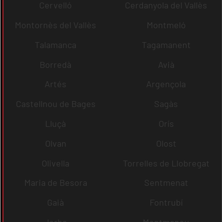
Cervelló
Cerdanyola del Vallès
Montornès del Vallès
Montmeló
Talamanca
Tagamanent
Borredà
Avià
Artés
Argençola
Castellnou de Bages
Sagàs
Lluçà
Orís
Olvan
Olost
Olivella
Torrelles de Llobregat
Maria de Besora
Sentmenat
Gaià
Fontrubí