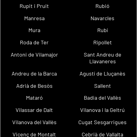
Rupit i Pruit
Rubió
Manresa
Navarcles
Mura
Rubí
Roda de Ter
Ripollet
Antoni de Vilamajor
Sant Andreu de
Llavaneres
Andreu de la Barca
Agustí de Lluçanès
Adrià de Besòs
Sallent
Mataró
Badia del Vallès
Vilassar de Dalt
Vilanova i la Geltrú
Vilanova del Vallès
Cugat Sesgarrigues
Vicenç de Montalt
Cebrià de Vallalta