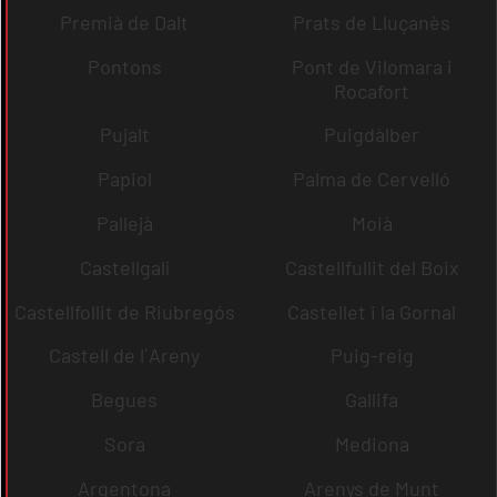
Premià de Dalt
Prats de Lluçanès
Pontons
Pont de Vilomara i
Rocafort
Pujalt
Puigdàlber
Papiol
Palma de Cervelló
Pallejà
Moià
Castellgalí
Castellfullit del Boix
Castellfollit de Riubregós
Castellet i la Gornal
Castell de l´Areny
Puig-reig
Begues
Gallifa
Sora
Mediona
Argentona
Arenys de Munt