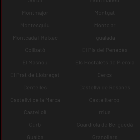
Jorba
Montmaneu
Montmajor
Montgat
Montesquiu
Montclar
Montcada i Reixac
Igualada
Collbató
El Pla del Penedès
El Masnou
Els Hostalets de Pierola
El Prat de Llobregat
Cercs
Centelles
Castellví de Rosanes
Castellví de la Marca
Castellterçol
Castellolí
rrius
Gurb
Guardiola de Berguedà
Gualba
Granollers